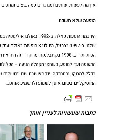
אין מה לעשות. שותים ומגרגרים כמה ביצים ומחכים לגיל 17-18. אולי הם עוד יהיו זמרים ו
הופעה שלא תשכח
היו כמה הופעות כאלה. ב-92
שלנו. ב-1997 בברזיל, היו ל
הכותרת – ב-1998 בקזנבלנקה, מרוקו – 
התעופה ועד למופע, כשחצי מקהלה הגיעה – הכל לוו
בכלל למרוקו, והתחזקה עוד כששרנו שם 'ירושלים של
המוסיקליים בשום אופן לשמוע ולהשמיע אותנו…
כתבות שעשויות לעניין אותך