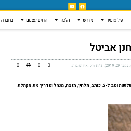
פילוסופיה
מדרש
הלכה
החיים עצמם
בחברה ה
נן אביטל
29, 2019)
8:43 pm
אין תגובות
חנן אביטל, בן 66 מפתח תקווה. נשוי ליפה, אב לשלושה וסב ל-2. כותב, מלחין, מנצח, מנהל ומדריך את מקהלת