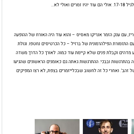
אולי לא…
19 באולם אולימפיה בפריז, עם ענק הזמר אנריקו מאסיס – והוא עוד היה האורח של ההופעה
נו 3 הופעות באולם ענק עם התזמורת הפילהרמונית של ברזיל – כל הכרטיסים נחטפו. וגולת
זה היה אירוע מדהים וקבלת פנים שלא קיימת עוד כמוה. לאורך כל הדרך משדה
ה בהתרגשות ובבכי. ההתרגשות גאתה גם כאומנים הראשונים שהגיעו
 זהב'. ואחרי כל זה לחשוב שבכלייזמרים בצפת, לא רצו המפיקים