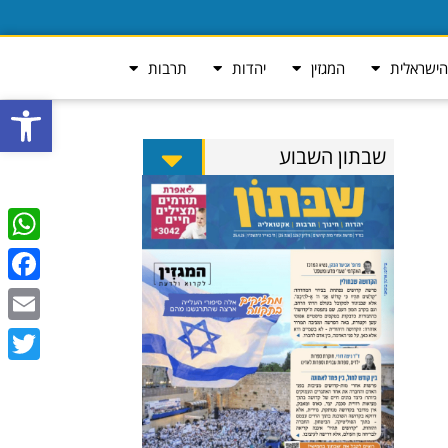
ישראלית
המגזין
יהדות
תרבות
פתח סרגל
שבתון השבוע
tsApp
ebook
Email
Twitter