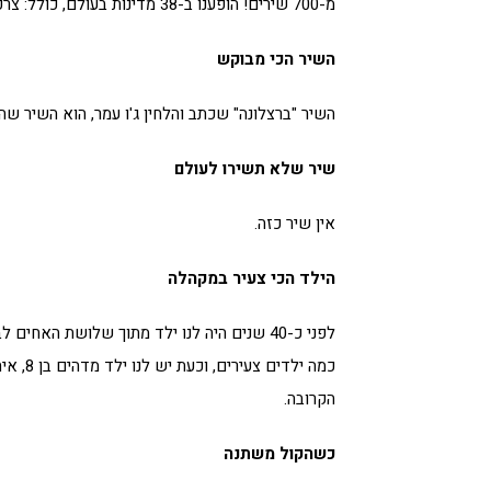
מ-700 שירים! הופענו ב-38 מדינות בעולם, כולל: צרפת, רוסיה, ארה"ב, מרוקו ועוד, ואנחנו רק באמצע הדרך…
השיר הכי מבוקש
השיר "ברצלונה" שכתב והלחין ג'ו עמר, הוא השיר ש
שיר שלא תשירו לעולם
אין שיר כזה.
הילד הכי צעיר במקהלה
כמה ילד
הקרובה.
כשהקול משתנה