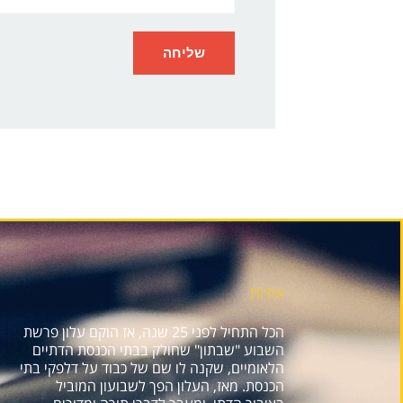
אודות
הכל התחיל לפני 25 שנה, אז הוקם עלון פרשת
השבוע "שבתון" שחולק בבתי הכנסת הדתיים
הלאומיים, שקנה לו שם של כבוד על דלפקי בתי
הכנסת. מאז, העלון הפך לשבועון המוביל