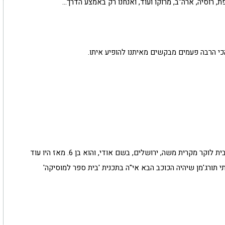
הכי הרבה פעמים מבקשים מאיתנו להופיע איתו.
לפני כ-40 שנים היה לנו ילד מתוך שלושת האחים לבית לוקר מקרית משה, ירושלים, בשם אודי, והוא בן 6. מאז היו עוד
ים צעירים, וכעת יש לנו ילד מדהים בן 8, איתי תורג'מן שיהיה הכוכב הבא אי"ה בתכנית 'בית ספר למוסיקה'