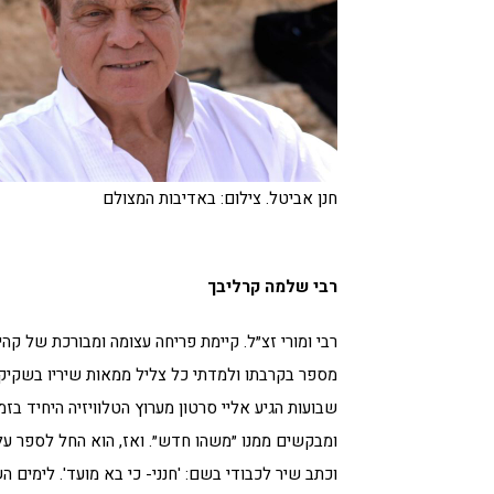
חנן אביטל. צילום: באדיבות המצולם
רבי שלמה קרליבך
רבי ומורי זצ״ל. קיימת פריחה עצומה ומבורכת של קהי
מספר בקרבתו ולמדתי כל צליל ממאות שיריו בשקיקה.
שבועות הגיע אליי סרטון מערוץ הטלוויזיה היחיד בז
ומבקשים ממנו ״משהו חדש״. ואז, הוא החל לספר על 