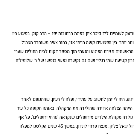
עה 10:00 נשמע פיצוץ עז שזעק לשמיים ליד כיכר ציון בפינת הרחובות יפו – הרב קוק. בפיגוע היו
חלקם נפטרו מאוחר יותר. בין הפצועים קשה הייתי אני, בחור צעיר משוחרר מצה"ל
ן הראשונים מזירת הפיגוע והגעתי תוך מספר דקות לבית החולים שערי
ון קטיעת שתי רגליי ושם גם נקשרה נפשי בנפשו של ר' שלומיל'ה
ע, היה לי זמן לחשוב על עתידי, ועלה לי רעיון, שהתגשם לאחר
 הייתה הצלחה אדירה שהולידה את המקהלה. באותה תקופה כל עיר
נולדה מקהלת הילדים מירושלים שנקראה 'פרחי ירושלים', על אף
שהייתה בזמנו מקהלת ילדים בשם זה עם המנצח הגדול יגאל צליק, מנצח פרחי לונדון. במשך 45 שנים הקלטנו למעלה