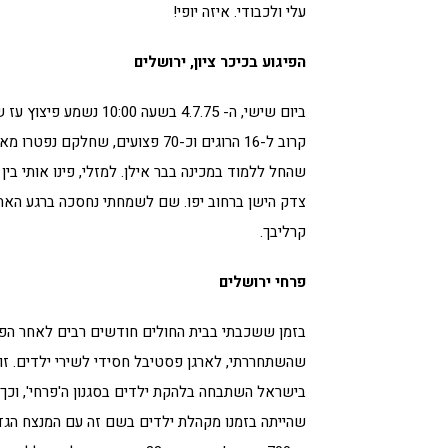
עלי ולכבודי. איזה יופי!
הפיגוע בכיכר ציון, ירושלים
ביום שישי, ה- 4.7.75 בש
קרוב ל-16 הרוגים וכ-70 פצועים, ש
שהחל ללמוד במכינה בבר אילן. למזלי, פינו אותי בי
צדק הישן ברחוב יפו. שם לשמחתי נחסכה ברגע האחר
קרליבך.
פרחי ירושלים
בזמן ששכבתי בבית החולים חודשים רבים לאחר הפיגו
שהשתחררתי, לארגן פסטיבל חסידי לשירי ילדים. זו
בישראל השתבחה בלהקת ילדים בסגנון ה'פרחי', וכך 