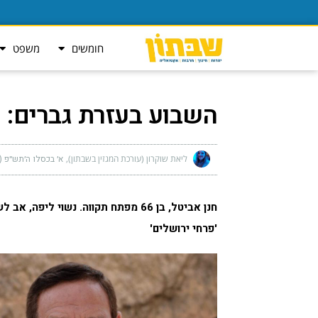
חומשים
משפט
השבוע בעזרת גברים: ח
ליאת שוקרון (עורכת המגזין בשבתון)
א׳ בכסלו ה׳תש״פ (נובמבר 
'פרחי ירושלים'