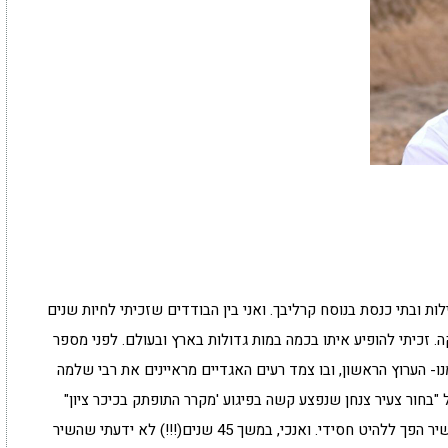
לות ובתי כנסת בנוסח קרליבך. ואני בין הבודדים שזכיתי לחיות שנים
 זכיתי להופיע איתו בכמה במות גדולות בארץ ובעולם. לפני מספר
מנו- הערוץ הראשון, ובו צמד רעים האגדיים מראיינים את רבי שלמה
"בחור צעיר צנחן שנפצע קשה בפיגוע 'מקרר התופתק בכיכר ציון"
וכתב שיר לכבודי בשם: 'חנני- כי בא מועד'. לימים השיר הפך ללהיט חסידי. ואנכי, במשך 45 שנים(!!!) לא ידעתי שהשיר