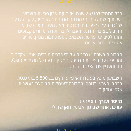
אודות
הכל התחיל לפני 25 שנה, אז הוקם עלון פרשת השבוע
"שבתון" שחולק בבתי הכנסת הדתיים הלאומיים, שקנה לו שם
של כבוד על דלפקי בתי הכנסת. מאז, העלון הפך לשבועון
המוביל בציבור הדתי, ומעבר לדברי תורה ומדורים קבועים
ומתחלפים על פרשת השבוע, נוספו כתבות מגזין, טורים
אהובים ומדורי אירוח.
המדורים בשבתון נכתבים על ידי רבנים מוכרים, אנשי אקדמיה
ומובילי דעה בציונות הדתית, והמגזין נוגע בכל מה שאקטואלי,
חם ומעניין את הציבור הדתי.
השבועון מופץ בעשרות אלפי עותקים בכ-5,500 בתי כנסת
ברחבי הארץ. בנוסף, מהדורה דיגיטלית המופצת בעשרות
אלפי עותקים.
מייסד ועורך
: מוטי זפט
עורכת אתר שבתון
: אביטל דואן שמולי
מה בשבתון