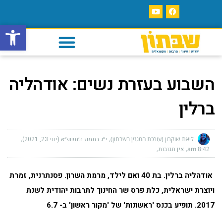
פתח סרגל
השבוע בעזרת נשים: אודהליה
ברלין
ליאת שוקרון (עורכת המגזין בשבתון)
י״ג בתמוז ה׳תשפ״א (יוני 23, 2021)
8:42 am
אין תגובות
אודהליה ברלין. בת 40 ואם לילד, מרמת השרון. פסנתרנית, זמרת
ויוצרת ישראלית, כלת פרס שר החינוך לתרבות יהודית לשנת
2017. תופיע בכנס 'ראשונות' של 'מקור ראשון' ב- 6.7