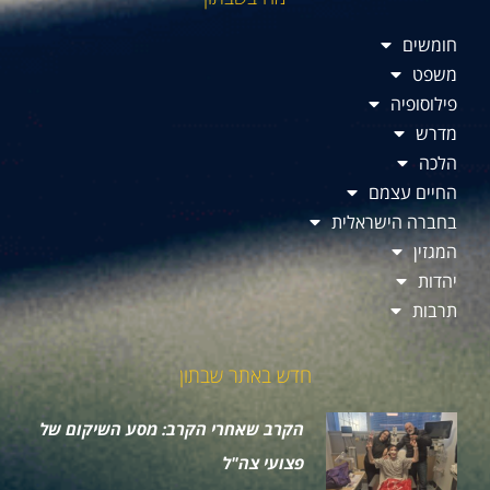
חומשים
משפט
פילוסופיה
מדרש
הלכה
החיים עצמם
בחברה הישראלית
המגזין
יהדות
תרבות
חדש באתר שבתון
הקרב שאחרי הקרב: מסע השיקום של
פצועי צה"ל