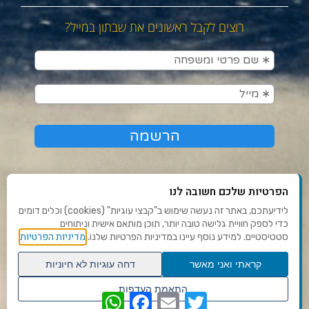
רוצים לקבל ראשונים את שבתון במייל?
הפרטיות שלכם חשובה לנו
לידיעתכם, באתר זה נעשה שימוש ב"קבצי עוגיות" (cookies) וכלים דומים
כדי לספק חוויית גלישה טובה יותר, תוכן מותאם אישית וניתוחים
תנאי שימוש ומדיניות פרטיות
מדיניות הפרטיות
סטטיסטיים. למידע נוסף עיינו במדיניות הפרטיות שלנו.
פנו אלינו
קראתי ואני מאשר
דחה עוגיות לא חיוניות
הצהרת נגישות
גלילה
התאמת העדפות
WhatsApp
Facebook
Email
Twitter
לראש
שנו העדפות פרטיות
Ⓒ 2020 - כל הזכויות שמורות לשבתון