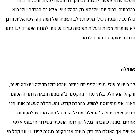
הופעה שבה אפשר לבכות, לצחוק, להתרגש ולכאוב והכל חי ביחד
בהרמוניה. בהופעות שלי לא רק הקהל נשי, אלא גם ההרכב שלי הוא
כולו נשי. הנגניות שלי מגיעות מלב העשיה של המוזיקה הישראלית ורובן
לא שומרות מצוות ובעלות תפיסות עולם שונות. למרות הפערים יש ביננו
חברות עמוקה גם מעבר לבמה.
אוחילה
לב העשיה שלי. מופע לפני יום כיפור שהוא כולו תפילה ועוצמה נשית,
והקהל הוא חלק בלתי נפרד מהקסם. ב"ה בשנה הבאה זו תהיה הפעם
ה-13. אני מתייחסת למופע בחרדת קודש ומשתדלת לעשות אותו הכי
מדויק שאני יכולה. 'אוחילה' מוביל אותי כל שנה מחדש למקומות
אחרים. בשנה שעברה, בגלל הקורונה, הופעתי בשידור חי בפני אלפי
אנשים אך האולם היה ריק. השנה אני מקווה בעז"ה לפגוש שוב קהל חי