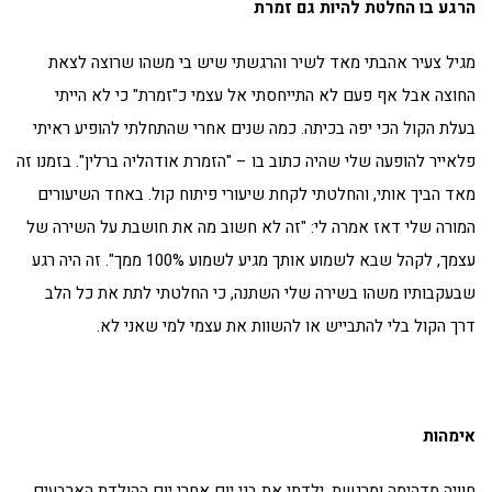
הרגע בו החלטת להיות גם זמרת
מגיל צעיר אהבתי מאד לשיר והרגשתי שיש בי משהו שרוצה לצאת
החוצה אבל אף פעם לא התייחסתי אל עצמי כ"זמרת" כי לא הייתי
בעלת הקול הכי יפה בכיתה. כמה שנים אחרי שהתחלתי להופיע ראיתי
פלאייר להופעה שלי שהיה כתוב בו – "הזמרת אודהליה ברלין". בזמנו זה
מאד הביך אותי, והחלטתי לקחת שיעורי פיתוח קול. באחד השיעורים
המורה שלי דאז אמרה לי: "זה לא חשוב מה את חושבת על השירה של
עצמך, לקהל שבא לשמוע אותך מגיע לשמוע 100% ממך". זה היה רגע
שבעקבותיו משהו בשירה שלי השתנה, כי החלטתי לתת את כל הלב
דרך הקול בלי להתבייש או להשוות את עצמי למי שאני לא.
אימהות
חוויה מדהימה ומרגשת. ילדתי את בני יום אחרי יום ההולדת הארבעים