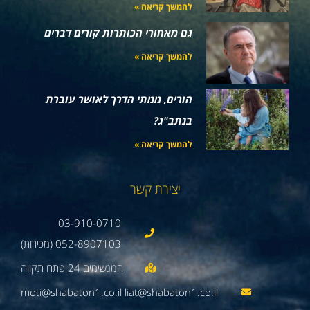
להמשך קריאה »
גם מאחורי הכותרות קורים דברים
להמשך קריאה »
הורים, ממתי הדרך לאושר עוברת
בנתב"ג?
להמשך קריאה »
יצירת קשר
03-910-0710
052-8907103 (מכירות)
moti@shabaton1.co.il liat@shabaton1.co.il