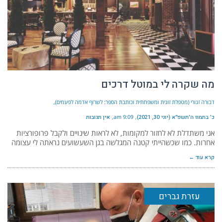
מה שקרה לי במוטל דרכים
דבורה זגורי (מטפלת זוגית ומשפחתית וכותבת הספר: לשרוף אדמה לפעמים)
כ׳ בתמוז ה׳תשפ״א (יוני 30, 2021)
9:09 am
אין תגובות
אני משתדלת לא לחזור למקומות, לא לראות שינויים ולקבל פרופורציות
אחרות. כמו שכשהייתי קטנה המגלשה בגן השעשועים נראתה לי עצומה
קרא עוד ←
עזרת גברים