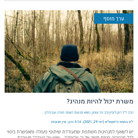
ערך מוסף
משרת יכול להיות מנהיג?
הרב ד"ר רונן לוביץ (רב ניר עציון, נשיא תנועת 'נאמני תורה ועבודה')
י״ט בתמוז ה׳תשפ״א (יוני 29, 2021)
8:54 pm
אין תגובות
יש לשאוף למנהיגות משתפת שמעודדת שיתופי פעולה ומאפשרת ביטוי
לכל מרכיביה פניית משה אל ה' ש"יִפְקֹד… אִישׁ עַל הָעֵדָה" מעוררת