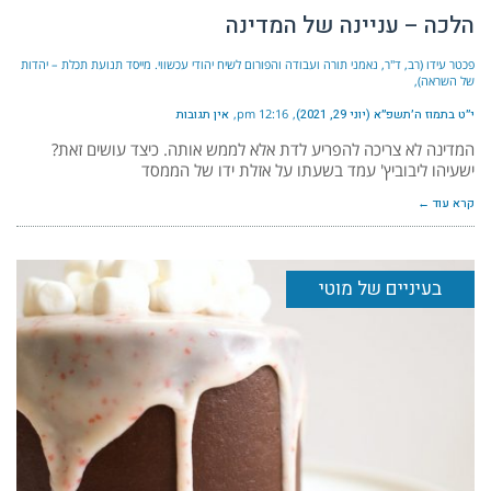
הלכה – עניינה של המדינה
פכטר עידו (רב, ד"ר, נאמני תורה ועבודה והפורום לשיח יהודי עכשווי. מייסד תנועת תכלת – יהדות
של השראה)
י״ט בתמוז ה׳תשפ״א (יוני 29, 2021)
12:16 pm
אין תגובות
המדינה לא צריכה להפריע לדת אלא לממש אותה. כיצד עושים זאת?
ישעיהו ליבוביץ' עמד בשעתו על אזלת ידו של הממסד
קרא עוד ←
בעיניים של מוטי