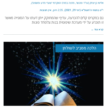
אלישי בן יצחק (עו"ד ומגשר, מרצה במרכז האקדמי 'שערי מדע ומשפט')
י״ט בתמוז ה׳תשפ״א (יוני 29, 2021)
2:35 pm
אין תגובות
גם במקרים קלים להכרעה, עדיף שהמחוקק ייתן דעתו על הסוגייה מאשר
זו תוכרע על ידי מערכת שיפוטית בנות צלפחד פונות
קרא עוד ←
הלכה מסביב לשולחן