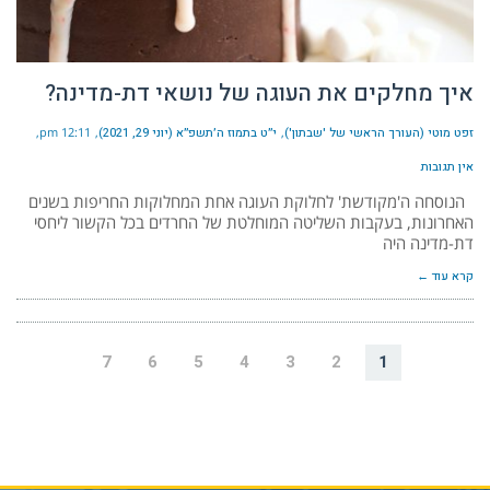
איך מחלקים את העוגה של נושאי דת-מדינה?
זפט מוטי (העורך הראשי של 'שבתון')
י״ט בתמוז ה׳תשפ״א (יוני 29, 2021)
12:11 pm
אין תגובות
הנוסחה ה'מקודשת' לחלוקת העוגה אחת המחלוקות החריפות בשנים
האחרונות, בעקבות השליטה המוחלטת של החרדים בכל הקשור ליחסי
דת-מדינה היה
קרא עוד ←
7
6
5
4
3
2
1