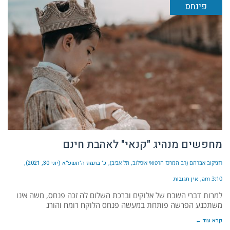
פינחס
מחפשים מנהיג "קנאי" לאהבת חינם
רזניקוב אברהם (רב המרכז הרפואי איכילוב, תל אביב)
כ׳ בתמוז ה׳תשפ״א (יוני 30, 2021)
3:10 am
אין תגובות
למרות דברי השבח של אלוקים וברכת השלום לה זכה פנחס, משה אינו
משתכנע הפרשה פותחת במעשה פנחס הלוקח רומח והורג
קרא עוד ←