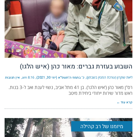
השבוע בעזרת גברים: מאור כהן (איש הלגו)
ליאת שוקרון (עורכת המגזין בשבתון)
כ׳ בתמוז ה׳תשפ״א (יוני 30, 2021)
8:16 am
אין תגובות
רס"ן מאור כהן ('איש הלגו'). בן 41 מתל אביב, נשוי לענת ואב ל-3 בנות.
ראש מדור שירות ייחודי ביחידת מיטב
קרא עוד ←
מיומנו של רב קהילה