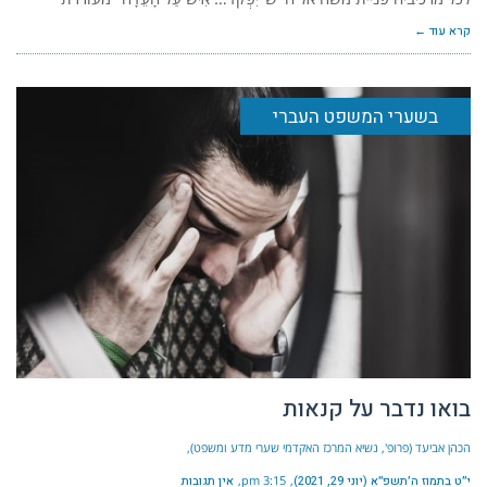
קרא עוד ←
בשערי המשפט העברי
בואו נדבר על קנאות
הכהן אביעד (פרופ', נשיא המרכז האקדמי שערי מדע ומשפט)
י״ט בתמוז ה׳תשפ״א (יוני 29, 2021)
3:15 pm
אין תגובות