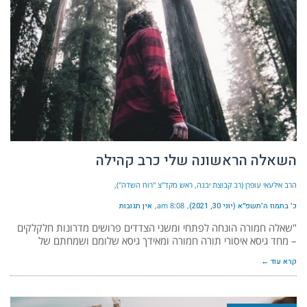
השאלה הראשונה שלי כרב קהילה
הרב אילעאי עופרן (רב קבוצת יבנה, ראש מקד"צ "רוח השדה")
כ׳ בתמוז ה׳תשפ״א (יוני 30, 2021)
8:08 am
אין תגובות
"שאלה חמורה הונחה לפתחי ומשני הצדדים פרושים מדרונות חלקלקים
– מחד גיסא איסורי תורה חמורה ומאידך גיסא שלומם ושמחתם של
קרא עוד ←