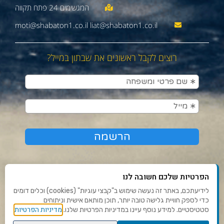
moti@shabaton1.co.il liat@shabaton1.co.il
רוצים לקבל ראשונים את שבתון במייל?
הפרטיות שלכם חשובה לנו
לידיעתכם, באתר זה נעשה שימוש ב"קבצי עוגיות" (cookies) וכלים דומים
כדי לספק חוויית גלישה טובה יותר, תוכן מותאם אישית וניתוחים
תנאי שימוש ומדיניות פרטיות
מדיניות הפרטיות
סטטיסטיים. למידע נוסף עיינו במדיניות הפרטיות שלנו.
פנו אלינו