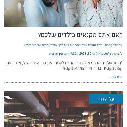
האם אתם מקנאים בילדים שלכם?
עדי ארד (זמרת, יוצרת וחזנית אורתודוכסית פורצת דרך, פובליציסטית של טורי דעה)
כ׳ בתמוז ה׳תשפ״א (יוני 30, 2021)
9:32 am
אין תגובות
"הבת שלך הופכת לאשה וכל החיים לפניה. את כבר אחרי הכל, את בטוח
קצת מקנאה בה" "איך הוא לא מקנא?
קרא עוד ←
על הדרך