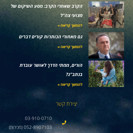
הקרב שאחרי הקרב: מסע השיקום של
פצועי צה"ל
להמשך קריאה »
גם מאחורי הכותרות קורים דברים
להמשך קריאה »
הורים, ממתי הדרך לאושר עוברת
בנתב"ג?
להמשך קריאה »
יצירת קשר
03-910-0710
052-8907103 (מכירות)