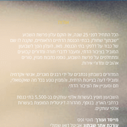
אודות
הכל התחיל לפני 25 שנה, אז הוקם עלון פרשת השבוע
"שבתון" שחולק בבתי הכנסת הדתיים הלאומיים, שקנה לו שם
של כבוד על דלפקי בתי הכנסת. מאז, העלון הפך לשבועון
המוביל בציבור הדתי, ומעבר לדברי תורה ומדורים קבועים
ומתחלפים על פרשת השבוע, נוספו כתבות מגזין, טורים
אהובים ומדורי אירוח.
המדורים בשבתון נכתבים על ידי רבנים מוכרים, אנשי אקדמיה
ומובילי דעה בציונות הדתית, והמגזין נוגע בכל מה שאקטואלי,
חם ומעניין את הציבור הדתי.
השבועון מופץ בעשרות אלפי עותקים בכ-5,500 בתי כנסת
ברחבי הארץ. בנוסף, מהדורה דיגיטלית המופצת בעשרות
אלפי עותקים.
מייסד ועורך
: מוטי זפט
עורכת אתר שבתון
: אביטל דואן שמולי