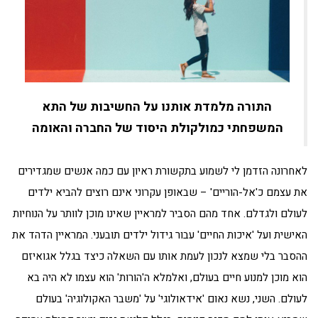
התורה מלמדת אותנו על החשיבות של התא
המשפחתי כמולקולת היסוד של החברה והאומה
לאחרונה הזדמן לי לשמוע בתקשורת ראיון עם כמה אנשים שמגדירים
את עצמם כ'אל-הוריים' – שבאופן עקרוני אינם רוצים להביא ילדים
לעולם ולגדלם. אחד מהם הסביר למראיין שאינו מוכן לוותר על הנוחיות
האישית ועל 'איכות החיים' עבור גידול ילדים תובעני. המראיין הדהד את
ההסבר בלי שמצא לנכון לעמת אותו עם השאלה כיצד בגלל אגואיזם
הוא מוכן למנוע חיים בעולם, ואלמלא ה'הורות' הוא עצמו לא היה בא
לעולם. השני, נשא נאום 'אידאולוגי' על 'משבר האקולוגיה' בעולם