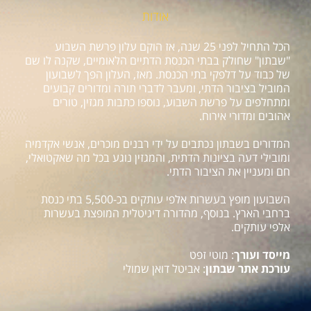
אודות
הכל התחיל לפני 25 שנה, אז הוקם עלון פרשת השבוע
"שבתון" שחולק בבתי הכנסת הדתיים הלאומיים, שקנה לו שם
של כבוד על דלפקי בתי הכנסת. מאז, העלון הפך לשבועון
המוביל בציבור הדתי, ומעבר לדברי תורה ומדורים קבועים
ומתחלפים על פרשת השבוע, נוספו כתבות מגזין, טורים
אהובים ומדורי אירוח.
המדורים בשבתון נכתבים על ידי רבנים מוכרים, אנשי אקדמיה
ומובילי דעה בציונות הדתית, והמגזין נוגע בכל מה שאקטואלי,
חם ומעניין את הציבור הדתי.
השבועון מופץ בעשרות אלפי עותקים בכ-5,500 בתי כנסת
ברחבי הארץ. בנוסף, מהדורה דיגיטלית המופצת בעשרות
אלפי עותקים.
מייסד ועורך
: מוטי זפט
עורכת אתר שבתון
: אביטל דואן שמולי