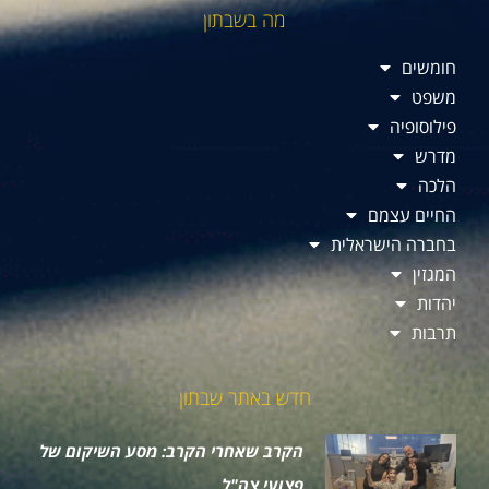
מה בשבתון
חומשים
משפט
פילוסופיה
מדרש
הלכה
החיים עצמם
בחברה הישראלית
המגזין
יהדות
תרבות
חדש באתר שבתון
הקרב שאחרי הקרב: מסע השיקום של
פצועי צה"ל