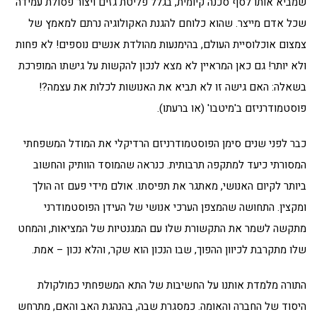
שמביא אותו לסף סכנה קיומית, בגלל פליטת גזים ויצור פסולת עמידה
שכל אדם מייצר. שהוא כלוחם להגנת האקולוגיה נרתם למאמץ של
צמצום אוכלוסיית העולם, בהימנעות מהולדת אנשים נוספים! לא פחות
ולא יותר! גם כאן המראיין לא מצא לנכון להקשות על גישתו המופרכת
בשאלה: האם גישה זו לא תביא את האנושות לכלות את עצמה?!
פוסטמודרניזם ב'מיטבו' (או ברעתו).
כבר לפני שנים סימן הפוסטמודרניזם הרדיקלי את המודל המשפחתי
המסורתי כיעד למתקפה תרבותית. כנראה שהמוסד הוותיק והחשוב
ביותר לקיום האנושי, מאתגר את תפיסתו. אולם מידי פעם זה הולך
ומקצין. התחושה שהמצפן הערכי אנושי של העידן הפוסטמודרני
מתקשה לשמר את התקשורת שלו עם המגנטיות של המציאות, והמחט
שלו מתקרבת לכיוון ההפוך, שבו הנכון הוא שקר, והלא נכון – אמת.
התורה מלמדת אותנו על החשיבות של התא המשפחתי כמולקולת
היסוד של החברה והאומה. כמסגרת שבה, בהנהגת האב והאם, מתרחש