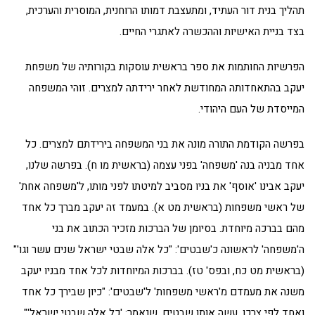
תהליך בנית דור העתיד, ומתעצבת דמותו הרוחנית, המוסרית והערכית,
בצד בניית האישיות וההכשרה לאתגרי החיים.
הפרשיות החותמות את ספר בראשית עוסקות בקורותיה של משפחת
יעקב בהתאחדותה המחודשת לאחר ירידתה למצרים. זוהי המשפחה
המייסדת של העם היהודי.
בפרשה הקודמת התורה מונה את בני המשפחה בירידתם למצרים. כל
אחד מבניה בנה 'משפחה' בפני עצמה (בראשית מו ח). בפרשה שלנו,
יעקב אבינו 'אוסף' את בניו מסביב למיטתו לפני מותו, ל'משפחה אחת'
של ראשי משפחות (בראשית מט א). במעמד זה יעקב מברך כל אחד
מהם בברכה מיוחדת. בסיומן של הברכות מזכיר הכתוב את בני
ה'משפחה' לראשונה כ'שבטים': "כל אלה שבטי ישראל שנים עשר וגו'"
(בראשית מט כח, ובפס' טז). בברכות המיוחדות לכל אחד מבניו יעקב
משנה את מעמדם מ'ראשי משפחות' ל'שבטים': "כיון שבירך כל אחד
ואחד לפי צרכו, עשה אותן שבטים, שנאמר: 'כל אלה שבטי ישראל'"