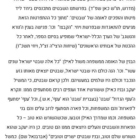
(מדרש, תו"ש כאן שפ"ד). בפרשתנו השבטים מתכנסים ביחד ליד
מיטתו והופכים לאומה של 'שבטים': "מתוך כל ההתפרטות הזאת
מגיעים להתאגדות שבפרשת ויחי. "הקבצו" וכו': פגישה בענין ה'נורא
והנשגב' של הערך הכלל-ישראלי שמופיע בסיום הספר, לאחר כל
ההכנות של אבותינו הראשונים" (שיחות הרצי"ה זצ"ל, ויחי תשכ"ז).
הבנין של האומה ממשפחה משול לאילן: "כל אלה שבטי ישראל שנים
עשר". וכו'. הנה כולם היו שבטי ישראל, שבטים יוצאים מאותו גזע
הנכבד וכולם היו שלמים במעשיהם. ולכן קראם שבטים, כי המשיל
יעקב ובניו כאילן ששורשיו אחד וענפים רבים מסתעפים ממנו. ונקרא
ה'ענף הגדול' 'שבט' (בעברית 'שבט' הוא 'ענף', א.ש.), וכל 'ענף' יסתעף
ל'פארות' והם המשפחות, וכל פארה תסתעף לרוב עלים והם בני
המשפחה. וכמו שמדרך האילן וטבעו, שכשהשורש הוא טוב – כל
הפארות והשבטים והעלים היוצאים ממנו הם טובים. כן היה יעקב שהוא
השורש שלם וטוב, ובניו שבטים ישרים וטובים" (אברבנאל שם). כמשל