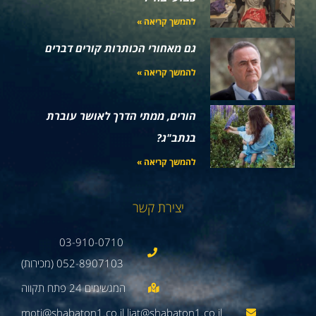
להמשך קריאה »
גם מאחורי הכותרות קורים דברים
להמשך קריאה »
הורים, ממתי הדרך לאושר עוברת
בנתב"ג?
להמשך קריאה »
יצירת קשר
03-910-0710
052-8907103 (מכירות)
moti@shabaton1.co.il liat@shabaton1.co.il