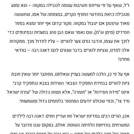
ז"ל, שאף על פי שייחס חשיבות עצומה לטבילה במקווה – הוא נמנע
מטבילה כזאת בחודשי החורף הקרים, במצוותה של אמו, שחששה
מאוד שיצטנן אם יטבול במקווה. מקור קדום אף יותר נמצא בספר
חסידים (סימן ש"מ), שם נאמר שאם הבן נוהג בתעניות ובסיגופים כדי
לזכך את עצמו, והדבר גורם צער להורים – עליו לחדול מכך. ממקורות
אלה למדנו, שציות להורים בדבר שגורם להם דאגה רבה – בוודאי
מחויב!
אף על פי כן, הלכה למעשה בעניין שאלתנו, מסתבר יותר שאין חובת
ציות להורים בבחירת התפקיד הצבאי. השירות בצבא ובתפקיד קרבי
איננו "מידת חסידות" או "חומרה", אלא מצווה גדולה של "עזרת ישראל
מיד צר", וכפי שכולנו יודעים המחסור בלוחמים גדול ומשמעותי.
אכן, הורים רבים במדינת ישראל חוו ועדיין חווים דאגה רבה לילדים
המשרתים בחזיתות הלחימה השונות. אולם, במקום שבו מדובר על