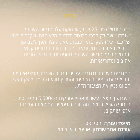
אודות
הכל התחיל לפני 25 שנה, אז הוקם עלון פרשת השבוע
"שבתון" שחולק בבתי הכנסת הדתיים הלאומיים, שקנה לו שם
של כבוד על דלפקי בתי הכנסת. מאז, העלון הפך לשבועון
המוביל בציבור הדתי, ומעבר לדברי תורה ומדורים קבועים
ומתחלפים על פרשת השבוע, נוספו כתבות מגזין, טורים
אהובים ומדורי אירוח.
המדורים בשבתון נכתבים על ידי רבנים מוכרים, אנשי אקדמיה
ומובילי דעה בציונות הדתית, והמגזין נוגע בכל מה שאקטואלי,
חם ומעניין את הציבור הדתי.
השבועון מופץ בעשרות אלפי עותקים בכ-5,500 בתי כנסת
ברחבי הארץ. בנוסף, מהדורה דיגיטלית המופצת בעשרות
אלפי עותקים.
מייסד ועורך
: מוטי זפט
עורכת אתר שבתון
: אביטל דואן שמולי