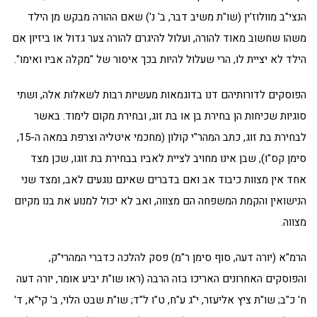
הנצי"ב מוולוז'ין (שו"ת משיב דבר, ב' נ') שאם ההורה מבקש מן הילד
משהו שחשוב מאוד להורה, ועלול להיגרם להורה צער גדול או ביזיון אם
הילד לא יציית לו, הרי שעלול להיות בכך איסור של "מקלה אביו ואימו".
הפוסקים לדורותיהם דנו בדוגמאות מעשיות רבות לשאלות אלה, ושתי
סוגיות שכיחות הן בחירת בן או בת זוג, ובחירת מקום לימוד. באשר
לבחירת בת זוג, כתב המהר"י קולון (מחכמי איטליה וצרפת במאה ה-15,
סימן קס"ו), שבן אינו מחויב לציית לאביו בבחירת בת זוגו, שכן מצד
אחד אין מצוות כיבוד אב ואם בדברים שאינם נוגעים לאב, ומצד שני
הנישואין והקמת המשפחה הם מצווה, ואב לא יכול למנוע את בנו מקיום
מצווה.
הרמ"א (יורה דעה, סוף סימן ר"מ) פסק להלכה כדברי המהרי"ק,
והפוסקים האחרונים האריכו בזה הרבה (ראו שו"ת יביע אומר, יורה דעה
ח' כ"ב; שו"ת ציץ אליעזר, י"ג ע"ח, ט"ו ל"ד; שו"ת שבט הלוי, ב' קי"א, ד'