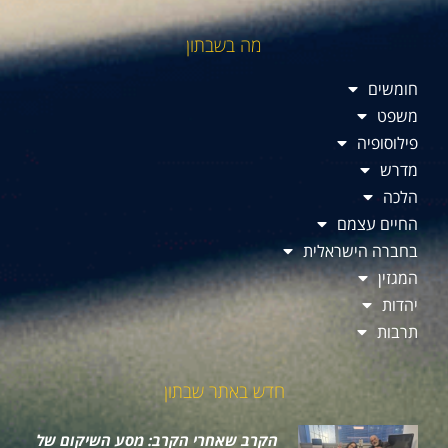
מה בשבתון
חומשים
משפט
פילוסופיה
מדרש
הלכה
החיים עצמם
בחברה הישראלית
המגזין
יהדות
תרבות
חדש באתר שבתון
הקרב שאחרי הקרב: מסע השיקום של