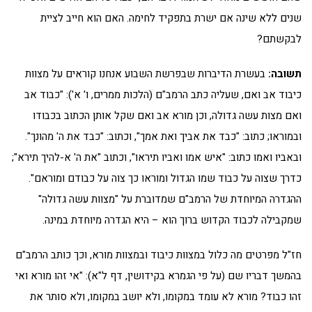
שנים ללא שינה אם ישרת בתפקיד לחימה. האם הוא חייב לציית
לבקשתם?
תשובה:
בעשרת הדיברות שבפרשת השבוע אנחנו קוראים על מצוות
כיבוד אב ואם, שעליה כתב הרמב"ם (הלכות ממרים, ו' א'): "כבוד אב
ואם מצות עשה גדולה, וכן מורא אב ואם שקל אותן הכתוב בכבודו
ובמוראו; כתוב: "כבד את אביך ואת אמך", וכתוב: "כבד את ה' מהונך".
ובאביו ואמו כתוב: "איש אמו ואביו תיראו", וכתוב "את ה' א-להיך תירא";
כדרך שצוה על כבוד שמו הגדול ומוראו כך צוה על כבודם ומוראם".
ההגדרה המיוחדת של הרמב"ם שמדוברת על "מצוות עשה גדולה"
שמקבילה לכבוד הקדוש ברוך הוא – היא הגדרה מיוחדת במינה.
חז"ל מפרטים מה כלול במצוות כיבוד ובמצוות מורא, וכך כותב הרמב"ם
בהמשך דבריו שם (על פי הגמרא בקידושין, דף ל"א): "אי זהו מורא ואי
זהו כבוד? מורא לא עומד במקומו, ולא יושב במקומו, ולא סותר את