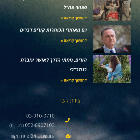
פצועי צה"ל
להמשך קריאה »
גם מאחורי הכותרות קורים דברים
להמשך קריאה »
הורים, ממתי הדרך לאושר עוברת
בנתב"ג?
להמשך קריאה »
יצירת קשר
03-910-0710
052-8907103 (מכירות)