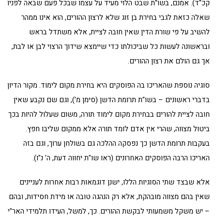
קכ"ד). אמנם, בשו"ת שבט הלוי מעיד על עצמו שבכל פעם שבאה לפניו
שאלה כזאת לגבי בחירת בן זוג שלא לרצון ההורים, הוא אינו ממהר
להשיב על פי שורת הדין שאין חובה לציית, אלא משתדל בראש
ובראשונה לעשות כל שביכולתו כדי שיימצא שידוך הרצוי לבן או לבת,
אך גם הולם את רצון ההורים.
סוגיה נוספת שהאריכו בה הפוסקים היא בחירת מקום לימוד. מקור הדיון
בדברי ראשונים – בשו"ת תרומת הדשן (סימן מ'), וגם שם נקבע שאין
חובה לציית להורים בבחירת מקום לימוד תורה, משום שעלול להיות בכך
ביטול מצווה, שהרי אין אדם לומד תורה אלא ממקום שליבו חפץ.
בעקבות תרומת הדשן כך נפסקה ההלכה גם בשולחן ערוך, וגם בזה
האריכו הרבה הפוסקים האחרונים (ראו שו"ת יחווה דעת, ה' נ"ו).
אלא שבצד שתי הסוגיות הללו, ישנן דוגמאות רבות אחרות לעניינים
שאין בהם מצווה מובהקת, אלא רק הנהגה טובה או מידת חסידות, ובהם
– יש משקל משמעותי לבקשת ההורים. כך, למשל, העידו תלמידי האר"י