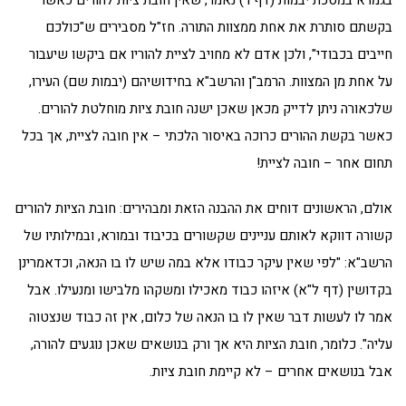
בגמרא במסכת יבמות (דף ו') נאמר, שאין חובת ציות להורים כאשר
בקשתם סותרת את אחת ממצוות התורה. חז"ל מסבירים ש"כולכם
חייבים בכבודי", ולכן אדם לא מחויב לציית להוריו אם ביקשו שיעבור
על אחת מן המצוות. הרמב"ן והרשב"א בחידושיהם (יבמות שם) העירו,
שלכאורה ניתן לדייק מכאן שאכן ישנה חובת ציות מוחלטת להורים.
כאשר בקשת ההורים כרוכה באיסור הלכתי – אין חובה לציית, אך בכל
תחום אחר – חובה לציית!
אולם, הראשונים דוחים את ההבנה הזאת ומבהירים: חובת הציות להורים
קשורה דווקא לאותם עניינים שקשורים בכיבוד ובמורא, ובמילותיו של
הרשב"א: "לפי שאין עיקר כבודו אלא במה שיש לו בו הנאה, וכדאמרינן
בקדושין (דף ל"א) איזהו כבוד מאכילו ומשקהו מלבישו ומנעילו. אבל
אמר לו לעשות דבר שאין לו בו הנאה של כלום, אין זה כבוד שנצטוה
עליה". כלומר, חובת הציות היא אך ורק בנושאים שאכן נוגעים להורה,
אבל בנושאים אחרים – לא קיימת חובת ציות.