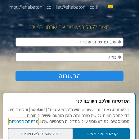
moti@shabaton1.co.il liat@shabaton1.co.il
רוצים לקבל ראשונים את שבתון במייל?
הפרטיות שלכם חשובה לנו
לידיעתכם, באתר זה נעשה שימוש ב"קבצי עוגיות" (cookies) וכלים דומים
כדי לספק חוויית גלישה טובה יותר, תוכן מותאם אישית וניתוחים
תנאי שימוש ומדיניות פרטיות
מדיניות הפרטיות
סטטיסטיים. למידע נוסף עיינו במדיניות הפרטיות שלנו.
פנו אלינו
קראתי ואני מאשר
דחה עוגיות לא חיוניות