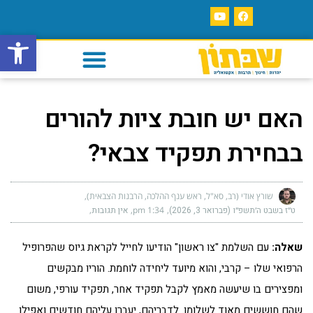
פתח סרגל
האם יש חובת ציות להורים
בבחירת תפקיד צבאי?
שורץ אודי (רב, סא"ל, ראש ענף ההלכה, הרבנות הצבאית)
ט״ז בשבט ה׳תשפ״ו (פברואר 3, 2026)
1:34 pm
אין תגובות
שאלה:
עם השלמת "צו ראשון" הודיעו לחייל לקראת גיוס שהפרופיל
הרפואי שלו – קרבי, והוא מיועד ליחידה לוחמת. הוריו מבקשים
ומפצירים בו שיעשה מאמץ לקבל תפקיד אחר, תפקיד עורפי, משום
שהם חוששים מאוד לשלומו. לדבריהם, יעברו עליהם חודשים ואפילו