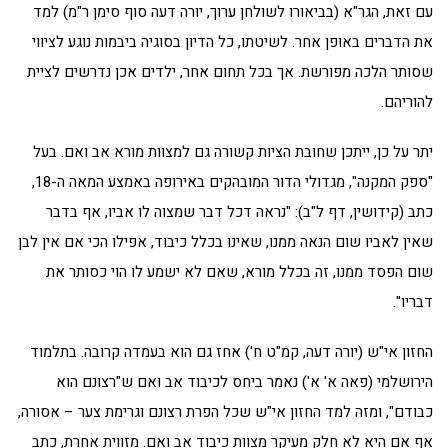
עם זאת, הגר"א (בביאורו לשולחן ערוך, יורה דעה סוף סימן ר"מ) למד
את הדברים באופן אחר. לשיטתו, כל הדיון בסוגיה ביבמות נוגע לציווי
שסותר הלכה מפורשת. אך בכל תחום אחר, ילדים אכן נדרשים לציית
להוריהם.
יתר על כן, ייתכן שחובת הציות קשורה גם למצוות מורא אב ואם. בעל
"ספק המקנה", מגדולי הדור המובהקים באירופה באמצע המאה ה-18,
כתב (קידושין, דף ל"ב): "נראה דכל דבר שמצוה לו אביו, אף בדבר
שאין לאביו שום הנאה ממנו, שאינו בכלל כיבוד, אפילו הכי אם אין לבן
שום הפסד ממנו, זה בכלל מורא, שאם לא ישמע לו הוי כסותר את
דבריו".
החזון אי"ש (יורה דעה, קמ"ט ח') אחז גם הוא בעמדה קרובה. בתלמוד
הירושלמי (פאה א' א') נאמר ביחס לכיבוד אב ואם ש"רצונם הוא
כבודם", ומזה למד החזון אי"ש שכל הפרת רצונם וגרימת צער – אסורה,
אף אם היא לא חלק מעיקר מצוות כיבוד אב ואם. מזווית אחרת, כתב