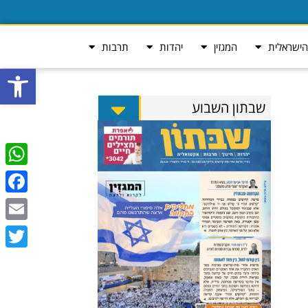
ישראלית
המגזין
יהדות
תרבות
פתח סרגל
שבתון השבוע
tsApp
ebook
Email
Twitter