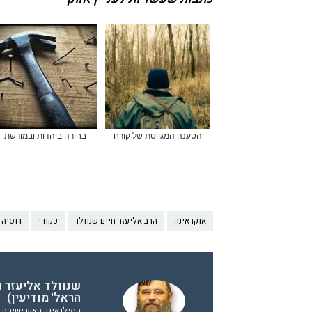
הטענה המגויסת של קורח
בחירה ביהדות ובמורשת
אוקראינה
הרב אליעזר חיים שנוולד
פקודי
רוסיה
שנוולד אליעזר ח
הראל' מודיעין)
במילואים, ראש ישיבת ה