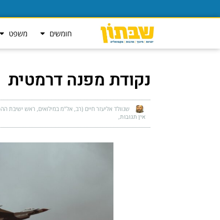
חומשים
משפט
נקודת מפנה דרמטית
שנוולד אליעזר חיים (רב, אל"מ במילואים, ראש ישיבת ההסד
אין תגובות