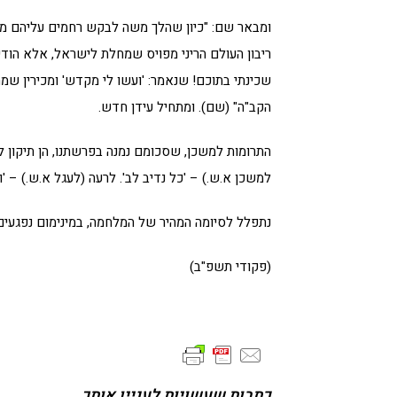
ומבאר שם: "כיון שהלך משה לבקש רחמים עליהם מי
ריבון העולם הריני מפויס שמחלת לישראל, אלא הודיע
שכינתי בתוכם! שנאמר: 'ועשו לי מקדש' ומכירין ש
הקב"ה" (שם). ומתחיל עידן חדש.
התרומות למשכן, שסכומם נמנה בפרשתנו, הן תיקון לשי
למשכן א.ש.) – 'כל נדיב לב'. לרעה (לעגל א.ש.) – 
נתפלל לסיומה המהיר של המלחמה, במינימום נפגעים
(פקודי תשפ"ב)
כתבות שעשויות לעניין אותך