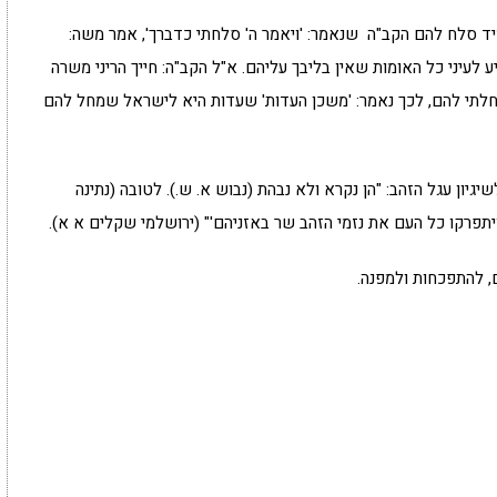
ד סלח להם הקב"ה שנאמר: 'ויאמר ה' סלחתי כדברך', אמר משה:
 לעיני כל האומות שאין בליבך עליהם. א"ל הקב"ה: חייך הריני משרה
מחלתי להם, לכך נאמר: 'משכן העדות' שעדות היא לישראל שמחל להם
גיון עגל הזהב: "הן נקרא ולא נבהת (נבוש א. ש.). לטובה (נתינה
'ויתפרקו כל העם את נזמי הזהב שר באזניהם'" (ירושלמי שקלים א א).
, להתפכחות ולמפנה.