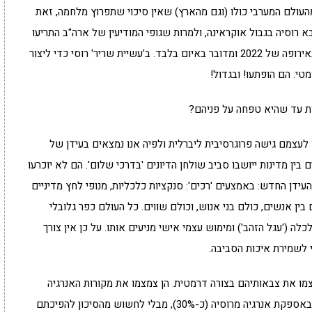
מהעולם המערבי כולו (וגם מהארץ) שאין סיכוי שתפרוץ מלחמה, זאת
 רוסיה בגבול אוקראינה, ולמרות שגופי המודיעין של ארה"ב התריעו
על מלחמה. הם היו משוכנעים שאין סיכוי למלחמה באירופה של 2022 ומדובר באיום בלבד. ב'עשיית שריר' רוסי כדי ליצור
י. הם הופתעו! ובגדול!
ות עד שהיא טפחה על פניהם?
לעצמם גישה פרוגרסיבית ליברלית ולפיה אנו נמצאים בעידן של
בין מדינות ייושבו סביב שולחן הדיונים 'בדרכי שלום'. הם לא יוכרעו
 העידן החדש: באמצעים 'רכים': סנקציות כלכליות, מנופי לחץ מדיניים
בין אנשים, כולם בני אנוש, וכולם שווים. כל העולם כפר גלובלי
כלה ('עגל הזהב') ומימוש עצמי אישי מניעים אותו. על כן אין צורך
 לשמירת איכות הסביבה.
מו את צבאותיהם בצורה דרמטית. הן צמצמו את מקורות האנרגיה
העצמיות, מתוך שיקולי איכות הסביבה, ונעשו תלויות באספקת אנרגיה מרוסיה (כ-30%), מבלי לחשוש מהסיכון להפיכתם