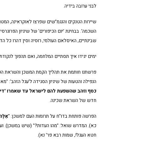
לבני ערובה בידיה.
שיירות הטנקים והנגמ"שים שפרצו לאוקראינה, המטוס
השכמה'. בבחינת 'יום הכיפורים' של שיגיון הפרוגר
שבינתיים, האיסלאם העולמי, רוסיה וסין דהרו כל הד
ימים יגידו איך תסתיים המלחמה, ואם תהפוך לנקודת 
פרשתנו חותמת את תהליך הקמת המשכן והשראת השכינ
הנפילה והטעות של שיגיון הסגידה ל'עגל הזהב': "מאי '
כסף וזהב שהשפעת להם לישראל עד שאמרו 'די'
חדש של השראת שכינה.
הפרשה פותחת בדו"ח על תרומות העם למשכן: "
אֵלֶּה
כא). המדרש שואל: "מהו העדות?" (שיש במשכן). וע
חטא העגל!, שמות רבא פר' נא).