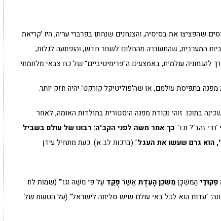
ים שהפציצו את בסיסיה, והצנחנים שנחתו בפרברי עריה, היו 'קריאת
סיביות המערבית, שהתעוררה מהחלום לשחר חדש, והופתעה לגלות,
רך להגמוניה עולמית, באמצעים ה"פרימיטיביים" של כח צבאי מלחמתי.
מפנה בתפיסת עולמם, או שה'פוליטיקל קורקט' יהיה חזק יותר.
ה בתוכו. זוהי נקודת מפנה היסטורית בתולדות האומה, לאחר
ודי זהב'? וכו'.
כך אמר משה לפני הקב"ה: רבונו של עולם בשביל
, הוא גרם שעשו את העגל
" (ברכות לב א). כעת מתחיל עידן
 פְקוּדֵי
הַמִּשְׁכָּן
מִשְׁכַּן הָעֵדֻת
אֲשֶׁר
פֻּקַּד
עַל פִּי משֶׁה וגו'" (שמות לח
ונה: "עדות הוא לכל באי עולם שיש סליחה לישראל" (על הטעות של