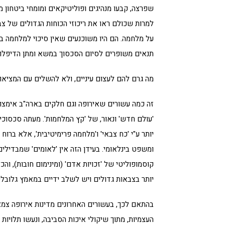
שפרצה, קבעו מנהיגים ופוליטיקאים ומומחי ביטחון 
למרות שכולם ראו את ריכוזי הכוחות הגדולים של צבא
תנאים משופרים לסיום הסכסוך במשא ומתן הדיפלומט
מה גרם להם לעצום עיניים, ולא להשלים עם המציא
זה כמה עשורים שאירופה וגם חלקים בארה"ב אימצו 
'עולם חדש' ונאור, של 'קץ המלחמות'. מעתה סכסוכים 
יותר ע"י 'כח צבאי' ו'מלחמה פרימיטיבית', אלא ברוח
ומשפט בינלאומי. בעידן הזה אין 'לאומים' שמבדילים 
קוסמופוליטי של 'זכויות אדם' (ומינימום חובות), והכל
יותר בצבאות גדולים ויש לשלב ידיים במאמץ גלובלי
בהתאם לכך, בעשורים האחרונים מדינות אירופה צמצ