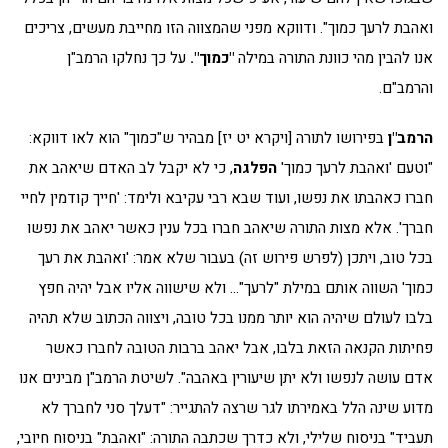
ואהבת לרעך כמוך". ודווקא מפני שהמצווה הזו מחייבת מעשים, צריכים
אנו להבין מהי כוונת התורה במילה
"כמוך".
על כך נחלקו הרמב"ן
והרמב"ם.
הרמב"ן
בפירושו לתורה [ויקרא יט יז] מבהיר ש"כמוך" הוא לאו דווקא:
"וטעם 'ואהבת לרעך כמוך'
הפלגה
, כי לא יקבל לב האדם שיאהב את
חברו כאהבתו את נפשו, ועוד שבא רבי עקיבא ולימד: 'חייך קודמין לחיי
חברך'. אלא מצות התורה שיאהב חברו בכל ענין כאשר יאהב את נפשו
בכל טוב, ויתכן (לפרש פירוש זה) בעבור שלא אמר: 'ואהבת את רעך
כמוך' השווה אותם במילת "לרעך"… ולא שישווה אליו אבל יהיה חפץ
בלבו לעולם שיהיה הוא יותר ממנו בכל טובה, ויצווה הכתוב שלא תהיה
פחיתות הקנאה הזאת בלבו, אבל יאהב ברבות הטובה לחברו כאשר
אדם עושה לנפשו ולא יתן שיעורין באהבה". לשיטת הרמב"ן מבינים אנו
מדוע שינה הלל באמירתו לגר שרצה להתגייר: "דעלך סני לחברך לא
תעביד" בניסוח שלילי, ולא כדרך שכתבה התורה: "ואהבת" בניסוח חיובי,