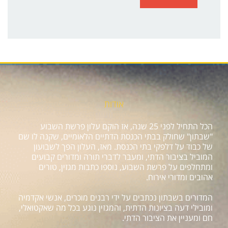
אודות
הכל התחיל לפני 25 שנה, אז הוקם עלון פרשת השבוע
"שבתון" שחולק בבתי הכנסת הדתיים הלאומיים, שקנה לו שם
של כבוד על דלפקי בתי הכנסת. מאז, העלון הפך לשבועון
המוביל בציבור הדתי, ומעבר לדברי תורה ומדורים קבועים
ומתחלפים על פרשת השבוע, נוספו כתבות מגזין, טורים
אהובים ומדורי אירוח.
המדורים בשבתון נכתבים על ידי רבנים מוכרים, אנשי אקדמיה
ומובילי דעה בציונות הדתית, והמגזין נוגע בכל מה שאקטואלי,
חם ומעניין את הציבור הדתי.