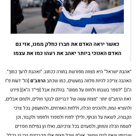
כאשר יראה האדם את חברו כחלק ממנו, אזי גם
האדם האנוכי ביותר יאהב את רעהו כמו את עצמו
"אהבת ישראל" היא מצווה מפורשת בתורה ככתוב: "ואהבת לרעך כמוך".
האהבה צריכה להיות מלווה במעשים, כמו שכתב
הרמב"ם
[הל' דעות פ"ו
ה"ג]: "לספר בשבחו ולחוס על ממונו". בהלכות אבל [פי"ד ה"א)] פירט
זאת הרמב"ם יותר: "מצות עשה של דבריהם לבקר חולים, ולנחם אבלים,
ולהוציא המת, ולהכניס הכלה, וללוות האורחים, ולהתעסק בכל צרכי
הקבורה, לשאת על הכתף, ולילך לפניו ולספוד ולחפור ולקבור, וכן
לשמח הכלה והחתן, ולסעדם בכל צרכיהם, ואלו הן גמילות חסדים
שבגופו שאין להם שיעור, אע"פ שכל מצות אלו מדבריהם הרי הן בכלל