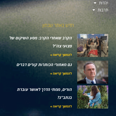
יהדות
תרבות
חדש באתר שבתון
הקרב שאחרי הקרב: מסע השיקום של
פצועי צה"ל
להמשך קריאה »
גם מאחורי הכותרות קורים דברים
להמשך קריאה »
הורים, ממתי הדרך לאושר עוברת
בנתב"ג?
להמשך קריאה »