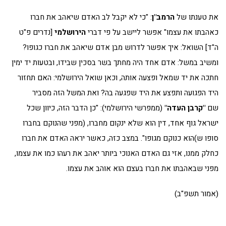
את טענתו של
הרמב"ן
: "כי לא יקבל לב האדם שיאהב את חברו
כאהבתו את עצמו" אפשר ליישב על פי דברי
הירושלמי
[נדרים פ"ט
ה"ד] השואל: איך אפשר לדרוש מבן אדם שיאהב את חברו כגופו?
ומשיב במשל: אדם אחד היה מחתך בשר בסכין שבידו, ובטעות יד ימין
חתכה את יד שמאל ופצעה אותה, וכאן שואל הירושלמי: האם תחזור
היד הפגועה ותפצע את היד שפגעה בה? ואת המשל הזה מסביר
שם
"קרבן העדה"
(ממפרשי הירושלמי): "כן הדבר הזה, כיוון שכל
ישראל גוף אחד, דין הוא שלא ינקום מחברו, (מפני שהנוקם בחברו
סופו ש)הוא כנוקם מגופו". במצב כזה, כאשר יראה האדם את חברו
כחלק ממנו, אזי גם האדם האנוכי ביותר יאהב את רעהו כמו את עצמו,
מפני שבאהבתו את חברו בעצם הוא אוהב את עצמו.
(אמור תשפ"ב)