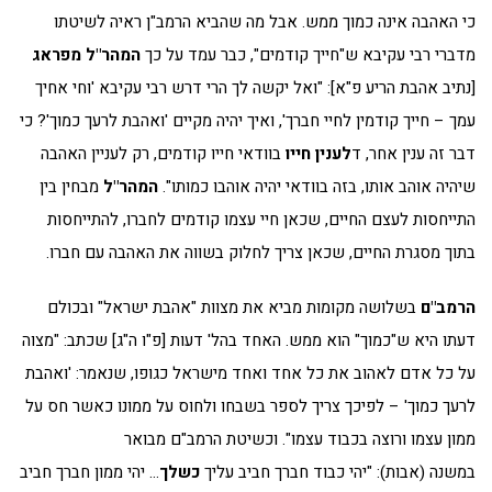
כי האהבה אינה כמוך ממש. אבל מה שהביא הרמב"ן ראיה לשיטתו
מדברי רבי עקיבא ש"חייך קודמים", כבר עמד על כך
המהר"ל מפראג
[נתיב אהבת הריע פ"א]: "ואל יקשה לך הרי דרש רבי עקיבא 'וחי אחיך
עמך – חייך קודמין לחיי חברך', ואיך יהיה מקיים 'ואהבת לרעך כמוך'? כי
דבר זה ענין אחר, ד
לענין חייו
בוודאי חייו קודמים, רק לעניין האהבה
שיהיה אוהב אותו, בזה בוודאי יהיה אוהבו כמותו".
המהר"ל
מבחין בין
התייחסות לעצם החיים, שכאן חיי עצמו קודמים לחברו, להתייחסות
בתוך מסגרת החיים, שכאן צריך לחלוק בשווה את האהבה עם חברו.
הרמב"ם
בשלושה מקומות מביא את מצוות "אהבת ישראל" ובכולם
דעתו היא ש"כמוך" הוא ממש. האחד בהל' דעות [פ"ו ה"ג] שכתב: "מצוה
על כל אדם לאהוב את כל אחד ואחד מישראל כגופו, שנאמר: 'ואהבת
לרעך כמוך' – לפיכך צריך לספר בשבחו ולחוס על ממונו כאשר חס על
ממון עצמו ורוצה בכבוד עצמו". וכשיטת הרמב"ם מבואר
במשנה (אבות): "יהי כבוד חברך חביב עליך
כשלך
… יהי ממון חברך חביב