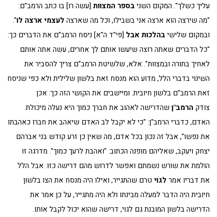
עליך כשלך". המקום השני
בספר המצוות
[עשה רו] בו כתב הרמב"ם:
"מה שירצה הוא ארצה אני בשבילו, וכל מה שארצה
לעצמי ארצה לו
".
ובמקום שלישי
בהלכות אבל
[פי"ד ה"א] ניסח הרמב"ם את הדברים כך:
"כל הדברים שאתה רוצה שיעשו אותם לך אחרים, עשה אתה אותם
לאחיך בתורה ובמצוות". אלא, שלשיטת הרמב"ם צריך להסביר את
השינוי בדברי הלל, מדוע הוא מנסח זאת בלשון שלילית ולא כפי שניסח
זאת הרמב"ם בלשון חיובית. ומיישבים את הקושי הזה כך: אכן
צודק
הרמב"ן
שהדרישה לאהוב את חברך כמוך היא נעלה מיכולת
האדם, כדברי הרמב"ן: "כי לא יקבל לב האדם שיאהב את חברו כאהבתו
את נפשו", אבל זה נכון בכל אדם, מה שאין כן זרע קודש בני אברהם
יצחק ויעקב, שאליהם מופנה הכתוב: "ואהבת לרעך כמוך". מדרגה זו
הולמת את שורש נשמתם ואפשר לדרוש מהם דרישה כזו. אבל הלל
את דבריו אמר
לגוי
טרם שהתגייר, ואילו היה מנסח את הצו בלשון
חיובית היה הדבר למעלה מבינתו ולא היה מתגייר, על כן אמר את
הדרישה בלשון המובנת גם לגוי, דרישה שהוא יכול לקבל אותו.