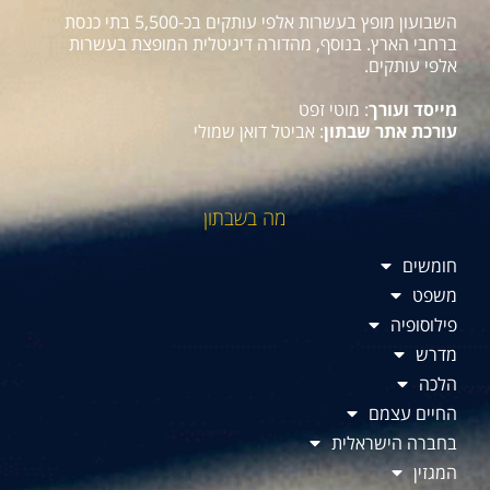
השבועון מופץ בעשרות אלפי עותקים בכ-5,500 בתי כנסת
ברחבי הארץ. בנוסף, מהדורה דיגיטלית המופצת בעשרות
אלפי עותקים.
מייסד ועורך
: מוטי זפט
עורכת אתר שבתון
: אביטל דואן שמולי
מה בשבתון
חומשים
משפט
פילוסופיה
מדרש
הלכה
החיים עצמם
בחברה הישראלית
המגזין