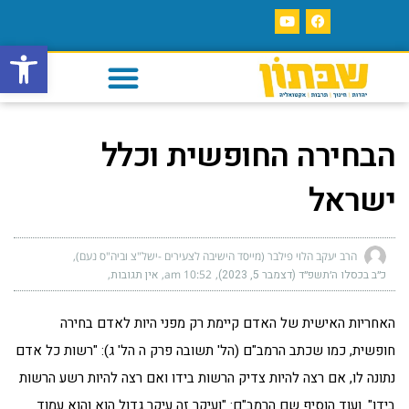
פתח סרגל
הבחירה החופשית וכלל
ישראל
הרב יעקב הלוי פילבר (מייסד הישיבה לצעירים -ישל"צ וביה"ס נעם)
כ״ב בכסלו ה׳תשפ״ד (דצמבר 5, 2023)
10:52 am
אין תגובות
האחריות האישית של האדם קיימת רק מפני היות לאדם בחירה
חופשית, כמו שכתב הרמב"ם (הל' תשובה פרק ה הל' ג): "רשות כל אדם
נתונה לו, אם רצה להיות צדיק הרשות בידו ואם רצה להיות רשע הרשות
בידו". ועוד הוסיף שם הרמב"ם: "ועיקר זה עיקר גדול הוא והוא עמוד