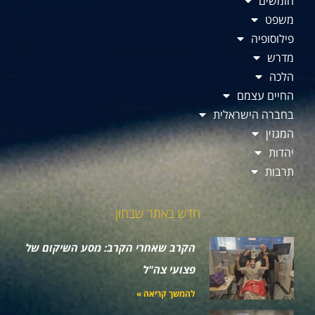
חומשים
משפט
פילוסופיה
מדרש
הלכה
החיים עצמם
בחברה הישראלית
המגזין
יהדות
תרבות
חדש באתר שבתון
הקרב שאחרי הקרב: מסע השיקום של
פצועי צה"ל
להמשך קריאה »