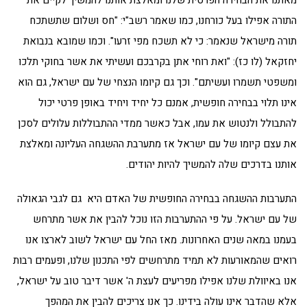
מאתנו את הבחירה הפרטית שלנו ומאלצת אותנו להמשיך לקיים את
התורה אפילו בעל כורחנו, כמו שאמר רשב"י: "חס ושלום שתשתכח
תורה מישראל שנאמר: כי לא תשכח מפי זרעו". וכמו שמובא בנבואת
יחזקאל (לו כז): "ואת רוחי אתן בקרבכם ועשיתי את אשר בחוקי תלכו
ומשפטי תשמרו ועשיתם". וכך גם קיומו הנצחי של עם ישראל, גם הוא
אינו תלוי בבחירה חופשית, אמנם כל יחיד ויחיד באופן פרטי יכול
להתבולל ולנטוש את עמו, אבל כאשר ממדי ההתבוללות עלולים לסכן
את עצם קיומו של עם ישראל אז מתערבת ההשגחה העליונה ומאלצת
אותנו בדרכים שלה להמשיך להיות יהודים.
התערבות ההשגחה בבחירה החופשית של האדם היא גם לגבי הגאולה
של עם ישראל. על פי ההתערבות הזו נוכל להבין את אשר מתרחש
בעמנו במאה שנים האחרונות. מאז החל עם ישראל לשוב לארצו אנו
רואים שהמאורעות לא תמיד מתרחשים לפי התכנון שלנו, ופעמים רבות
אנו באיוולת שלנו אפילו מפריעים לעצת ה' אשר דיבר טוב על ישראל,
אלא שהדבר אינו עולה בידינו. כך אנו צריכים להבין את המהפך