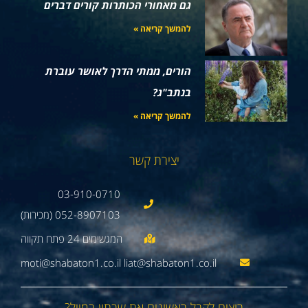
גם מאחורי הכותרות קורים דברים
להמשך קריאה »
הורים, ממתי הדרך לאושר עוברת
בנתב"ג?
להמשך קריאה »
יצירת קשר
03-910-0710
052-8907103 (מכירות)
moti@shabaton1.co.il liat@shabaton1.co.il
רוצים לקבל ראשונים את שבתון במייל?