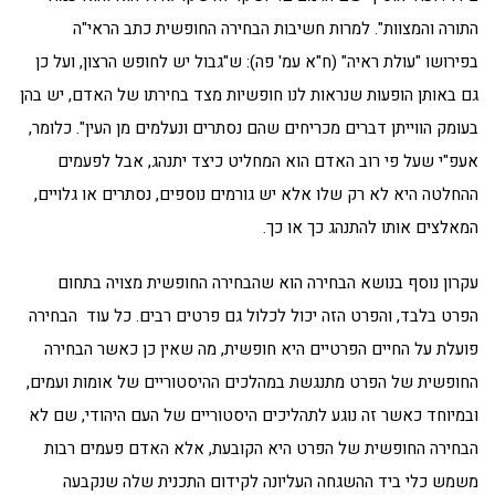
התורה והמצוות". למרות חשיבות הבחירה החופשית כתב הראי"ה
בפירושו "עולת ראיה" (ח"א עמ' פה): ש"גבול יש לחופש הרצון, ועל כן
גם באותן הופעות שנראות לנו חופשיות מצד בחירתו של האדם, יש בהן
בעומק הווייתן דברים מכריחים שהם נסתרים ונעלמים מן העין". כלומר,
אעפ"י שעל פי רוב האדם הוא המחליט כיצד יתנהג, אבל לפעמים
ההחלטה היא לא רק שלו אלא יש גורמים נוספים, נסתרים או גלויים,
המאלצים אותו להתנהג כך או כך.
עקרון נוסף בנושא הבחירה הוא שהבחירה החופשית מצויה בתחום
הפרט בלבד, והפרט הזה יכול לכלול גם פרטים רבים. כל עוד הבחירה
פועלת על החיים הפרטיים היא חופשית, מה שאין כן כאשר הבחירה
החופשית של הפרט מתנגשת במהלכים ההיסטוריים של אומות ועמים,
ובמיוחד כאשר זה נוגע לתהליכים היסטוריים של העם היהודי, שם לא
הבחירה החופשית של הפרט היא הקובעת, אלא האדם פעמים רבות
משמש כלי ביד ההשגחה העליונה לקידום התכנית שלה שנקבעה