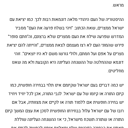
מראש.
ההיסטוריה של העם היהודי מלאה דוגמאות רבות לכך. כמו יציאת עם
ישראל ממצרים, שאת הכתוב: "ויהי בשלח פרעה את העם" מסביר
המדרש שפרעה שילח את העם ממצרים שלא ברצונם, וה"חתם סופר"
פירש שהמוני העם לא רצו מעצמם לצאת ממצרים, "והייתה להם יציאת
מצרים על אפם ועל חמתם, ולולי גורשו משם לא היו יוצאים". זוהי
דוגמא שההחלטה של ההשגחה העליונה היא הקובעת ולא מה שאנו
מחליטים.
יש כמה דברים בעם ישראל שקיומם אינו תלוי בבחירה חופשית, כמו
קיום התורה או קיומו של עם ישראל. לגבי התורה, אכן לכל יחיד ויחיד
יש בחירה חופשית אם ללמוד תורה או לקיים את מצוותיה, אבל אם
רובו של עם ישראל עלול בבחירתו החופשית לסכן את עצם המשך קיום
התורה או שתורה תשכח מישראל, כי אז ההשגחה העליונה שוללת