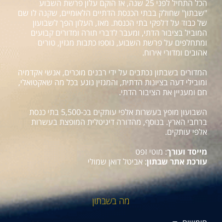
הכל התחיל לפני 25 שנה, אז הוקם עלון פרשת השבוע
"שבתון" שחולק בבתי הכנסת הדתיים הלאומיים, שקנה לו שם
של כבוד על דלפקי בתי הכנסת. מאז, העלון הפך לשבועון
המוביל בציבור הדתי, ומעבר לדברי תורה ומדורים קבועים
ומתחלפים על פרשת השבוע, נוספו כתבות מגזין, טורים
אהובים ומדורי אירוח.
המדורים בשבתון נכתבים על ידי רבנים מוכרים, אנשי אקדמיה
ומובילי דעה בציונות הדתית, והמגזין נוגע בכל מה שאקטואלי,
חם ומעניין את הציבור הדתי.
השבועון מופץ בעשרות אלפי עותקים בכ-5,500 בתי כנסת
ברחבי הארץ. בנוסף, מהדורה דיגיטלית המופצת בעשרות
אלפי עותקים.
מייסד ועורך
: מוטי זפט
עורכת אתר שבתון
: אביטל דואן שמולי
מה בשבתון