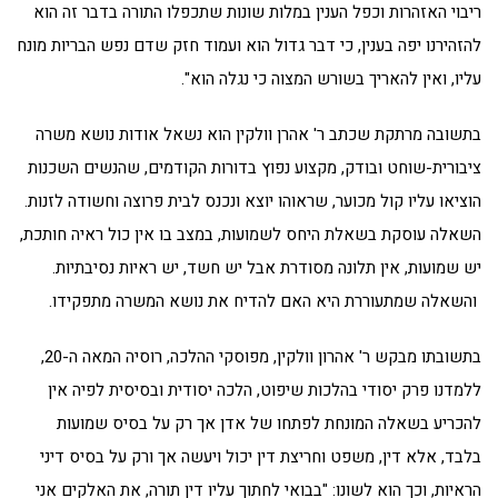
ריבוי האזהרות וכפל הענין במלות שונות שתכפלו התורה בדבר זה הוא
להזהירנו יפה בענין, כי דבר גדול הוא ועמוד חזק שדם נפש הבריות מונח
עליו, ואין להאריך בשורש המצוה כי נגלה הוא".
בתשובה מרתקת שכתב ר' אהרן וולקין הוא נשאל אודות נושא משרה
ציבורית-שוחט ובודק, מקצוע נפוץ בדורות הקודמים, שהנשים השכנות
הוציאו עליו קול מכוער, שראוהו יוצא ונכנס לבית פרוצה וחשודה לזנות.
השאלה עוסקת בשאלת היחס לשמועות, במצב בו אין כול ראיה חותכת,
יש שמועות, אין תלונה מסודרת אבל יש חשד, יש ראיות נסיבתיות.
והשאלה שמתעוררת היא האם להדיח את נושא המשרה מתפקידו.
בתשובתו מבקש ר' אהרון וולקין, מפוסקי ההלכה, רוסיה המאה ה-20,
ללמדנו פרק יסודי בהלכות שיפוט, הלכה יסודית ובסיסית לפיה אין
להכריע בשאלה המונחת לפתחו של אדן אך רק על בסיס שמועות
בלבד, אלא דין, משפט וחריצת דין יכול ויעשה אך ורק על בסיס דיני
הראיות, וכך הוא לשונו: "בבואי לחתוך עליו דין תורה, את האלקים אני