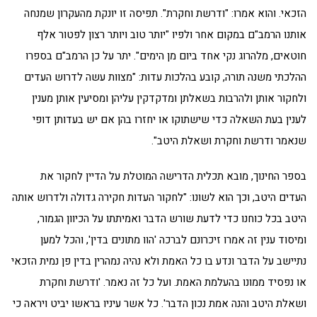
הזכאי. והוא אמרו: "ודרשת וחקרת". תפיסה זו יונקת מהעקרון שמנחה
אותנו הרמב"ם במקום אחר ולפיו "יותר טוב ויותר רצון לפטור אלף
חוטאים, מלהרוג נקי אחד ביום מן הימים". יתר על כן הרמב"ם בספרו
ההלכתי משנה תורה, קובע בהלכות עדות: "מצוות עשה לדרוש העדים
ולחקור אותן ולהרבות בשאלתן ומדקדקין עליהן ומסיעין אותן מענין
לענין בעת השאלה כדי שישתוקו או יחזרו בהן אם יש בעדותן דופי
שנאמר ודרשת וחקרת ושאלת היטב".
בספר החינוך, מובא תכלית הדרישה המוטלת על הדיין לחקור את
העדים היטב, וכך הוא לשונו: "לחקור העדות חקירה גדולה ולדרוש אותה
היטב בכל כוחנו כדי לדעת שורש הדבר ואמיתתו על הכיוון הגמור,
ומיסוד ענין זה אמרו זיכרונם לברכה 'הוו מתונים בדין', והכל למען
נתיישב על הדבר ונדע בו כל האמת ולא נהיה נמהרין בדין פן נמית הזכאי
או נפסיד ממונו בהעלמת האמת. ועל כל זה נאמר. 'ודרשת וחקרת
ושאלת היטב והנה אמת נכון הדבר'. כל אשר עיניו בראשו יביט ויראה כי