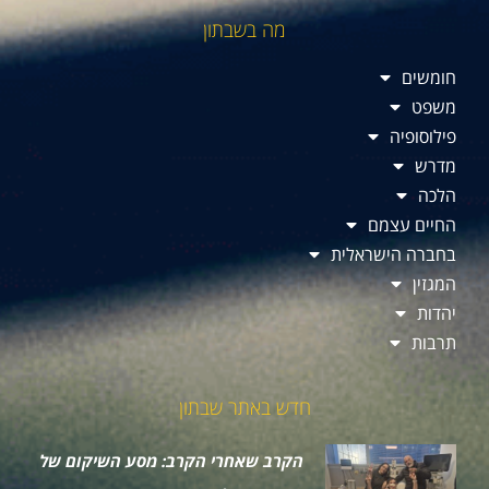
מה בשבתון
חומשים
משפט
פילוסופיה
מדרש
הלכה
החיים עצמם
בחברה הישראלית
המגזין
יהדות
תרבות
חדש באתר שבתון
הקרב שאחרי הקרב: מסע השיקום של