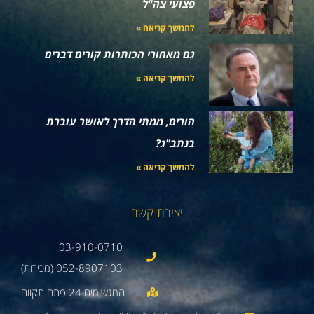
פצועי צה"ל
להמשך קריאה »
גם מאחורי הכותרות קורים דברים
להמשך קריאה »
הורים, ממתי הדרך לאושר עוברת
בנתב"ג?
להמשך קריאה »
יצירת קשר
03-910-0710
052-8907103 (מכירות)