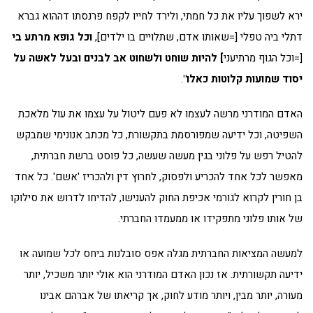
ירא לשפוך עליו את כל חמתי, ולירד לחייו לקפח פרנסתו דההוא גברא
דתלי ביה טפלי [=שאותו אדם, שתלויים בו ילדים],
וכל גופא מרתע בי
[=וכל הגוף מרתיעני
] להיות שוחט ולשחוט אב לבנים ובעל לאשה על
יסוד שמועות קלוטות כאלו"
.
האדם המודרני מרשה לעצמו לא פעם ליטול על עצמו את עול מלאכת
השפיטה, וכל ידיעה שמפורסמת בתקשורת, כל מכתב אנונימי שמבקש
להטיל רפש על פלוני בגין מעשה שעשה, כל פוסט ברשת חברתית,
מאפשר לכל אחד להכריע ולפסוק, לחרוץ דין ולהכריז 'אשם'. כל אחד
בן חורין לקרוא לגורמי אכיפת החוק להענישו, להדיחו לדרוש את סילוקו
של אותו פלוני מתפקידו או ממעמדו החברתי.
למעשה המציאות החברתית מגלה אפס סובלנות ביחס לכל שמועה או
ידיעה תקשורתית. אז נכון האדם המודרני הוא אולי יותר משכיל, יותר
מעורה, יותר מבין, ויותר מודע לחוק, אך קריאתו של אברהם אבינו