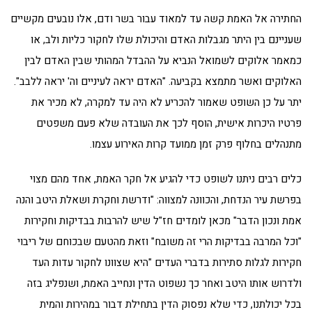
החתירה אל האמת קשה עד למאוד עבור בשר ודם, אלו נובעים מקשיים
שעניינם בין היתר מגבלות האדם והיכולת שלו לחקור כליות ולב, או
כמאמר אלוקים לשמואל הנביא על ההבדל המהותי שבין האדם לבין
האלוקים ואשר מתמצא בקביעה. "האדם יראה לעיניים וה' יראה ללבב".
יתר על כן השופט שאמור להכריע לא היה עד למקרה, לא מכיר את
פרטיו היכרות אישית, הוסף לכך את העובדה שלא פעם משפטים
מתנהלים בחלוף פרק זמן ממועד קרות האירוע עצמו.
כלים רבים ניתנו לשופט כדי להגיע אל חקר האמת, אחד מהם מצוי
בפרשת עיר הנדחת, והכוונה למצווה: "ודרשת וחקרת ושאלת היטב והנה
אמת ונכון הדבר" מכאן לומדים חז"ל שיש להרבות בבדיקות וחקירות
"וכל המרבה בבדיקות הרי זה משובח" וזאת מהטעם שבכוחם של ריבוי
חקירות לגלות סתירות בדברי העדים "היא שצוונו לחקור עדות העד
ולדרוש אותו היטב ואחר כך נשפוט הדין ונחייב האמת, ושנפליג בזה
בכל יכולתנו, כדי שלא נפסוק הדין בתחילת דבור במהירות והמית