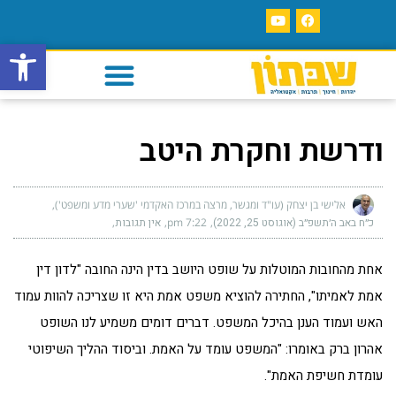
פתח סרגל
ודרשת וחקרת היטב
אלישי בן יצחק (עו"ד ומגשר, מרצה במרכז האקדמי 'שערי מדע ומשפט')
כ״ח באב ה׳תשפ״ב (אוגוסט 25, 2022)
7:22 pm
אין תגובות
אחת מהחובות המוטלות על שופט היושב בדין הינה החובה "לדון דין
אמת לאמיתו", החתירה להוציא משפט אמת היא זו שצריכה להוות עמוד
האש ועמוד הענן בהיכל המשפט. דברים דומים משמיע לנו השופט
אהרון ברק באומרו: "המשפט עומד על האמת. וביסוד ההליך השיפוטי
עומדת חשיפת האמת".