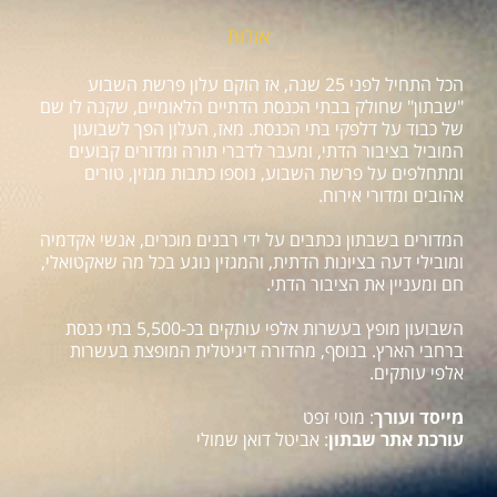
אודות
הכל התחיל לפני 25 שנה, אז הוקם עלון פרשת השבוע
"שבתון" שחולק בבתי הכנסת הדתיים הלאומיים, שקנה לו שם
של כבוד על דלפקי בתי הכנסת. מאז, העלון הפך לשבועון
המוביל בציבור הדתי, ומעבר לדברי תורה ומדורים קבועים
ומתחלפים על פרשת השבוע, נוספו כתבות מגזין, טורים
אהובים ומדורי אירוח.
המדורים בשבתון נכתבים על ידי רבנים מוכרים, אנשי אקדמיה
ומובילי דעה בציונות הדתית, והמגזין נוגע בכל מה שאקטואלי,
חם ומעניין את הציבור הדתי.
השבועון מופץ בעשרות אלפי עותקים בכ-5,500 בתי כנסת
ברחבי הארץ. בנוסף, מהדורה דיגיטלית המופצת בעשרות
אלפי עותקים.
מייסד ועורך
: מוטי זפט
עורכת אתר שבתון
: אביטל דואן שמולי