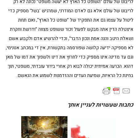
לריבונו של עולם "השופט כל הארץ לא יעשה משפט" נכונה לא רק
לריבונו של עולם אלא גם לאדם המודרני, שמרגיש 'בשל' מספיק כדי
ליטול על עצמו גם את התפקיד של "שופט כל הארץ", ואם תחת
איצטלת הדין אתה מבקש לפעול זכור ששופט מצווה "ודרשת וחקרת
ושאלת היטב והנה אמת ונכון הדבר", וכדי להרשיע אדם ולקבוע אשם
לא מספיקה ידיעה קלושה שפורסמה בתקשורת, אין די במכתב אנונימי,
וגם עד מדינה אינו מספיק כדי לחרוץ את דינו ולשפוך את דמו של מאן
דהוא. הכרעה אמיתית יכולה לבוא רק אחרי בירור עובדתי, משפטי, תוך
בחינת כל הראיות, שמיעת העדים וההזדמנות לשמוע את הנאשם.
כתבות שעשויות לעניין אותך