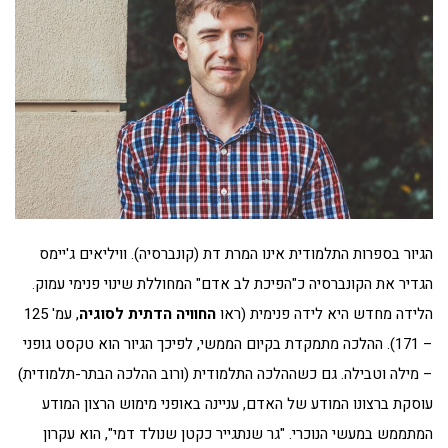
הגיור בספרות התלמודית אינו המרת דת (קונברסיה). וויליאים ג'יימס
הגדיר את הקונברסיה כ"הפיכת לב אדם" המחוללת שינוי פנימי עמוק.
הלידה מחדש היא לידה פנימית (ראו
החוויה הדתית לסוגיה
, עמ' 125
– 171). ההלכה מתמקדת בקיום הממשי, לפיכך הגיור הוא טקסט גופני
– מילה וטבילה. גם כשההלכה התלמודית (ורוב ההלכה הבתר-תלמודית)
עוסקת ברצונו המודע של האדם, עניינה באופני מימוש הרצון המודע
המתממש במעשי הנוכרי. "גר שנתגייר כקטן שנולד דמי", הוא עקרון