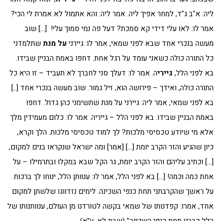
ליה: א"ב ג"ד, למחר אפיך ליה. אמר ליה: והא אתמול לא אמרת לי הכי?
אמר לו: לאו עלי דידי קא סמכת? דעל פה נמי סמוך עלי! […] שוב
מעשה בנכרי אחד שבא לפני שמאי, אמר לו: גיירני
על מנת
שתלמדני
כל התורה כולה כשאני עומד על רגל אחת. דחפו באמת הבניין שבידו.
בא לפני הלל,
גיירי
ה. אמר לו: דעלך סני לחברך לא תעביד – זו היא כל
התורה כולה, ואידך – פירושה הוא, זיל גמור. שוב מעשה בנכרי אחד [..]
בא לפני שמאי, אמר ליה: גיירני על מנת שתשימני כהן גדול. דחפו
באמת הבניין שבידו. בא לפני הלל – גייריה. אמר לו: כלום מעמידין מלך
אלא מי שיודע טכסיסי מלכות? לך למוד טכסיסי מלכות. הלך וקרא,
כיון שהגיע והזר הקרב יומת […] [אמר] ומה ישראל שנקראו בנים למקום,
[…] וכתיב עליהם והזר הקרב יומת, גר הקל שבא במקלו ובתרמילו – על
אחת כמה וכמה! […] בא לפני הלל, אמר לו: ענוותן הלל, ינוחו לך ברכות
על ראשך שהקרבתני תחת כנפי השכינה. לימים נזדווגו שלשתן למקום
אחד, אמרו: קפדנותו של שמאי בקשה לטורדנו מן העולם, ענוותנותו של
הלל קרבנו תחת כנפי השכינה" (שבת לא, ע"א).