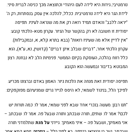
נורמטיבי; גירות היא לידה לעם היהודי וכתוצאה מכך כניסה לברית סיני.
לידת הגר היא לידה נורמטיבית. ככלל, להלכה אין עסק בנסתרות; רק ה'
"יראה ללבב" והאדם תמיד רואה רק את מה שנראה לעיניו. תפיסה
יסודית זו חשובה לא רק בהקשר של הגיור. עקרון מטא-הלכתי קובע:
"אין לדיין אלא מה שעיניו רואות" (בבא בתרא קלא, א, ובמקבילות).
עקרון הלכתי אחר; "דברים שבלב אינן דברים" (קדושין, נא, ע"א), הוא
כלל רווח בהלכה, העוסקת בקיום הממשי. פנימיות הלב לא נבחנת. רצון
המבוטא בדיבור ובמעשה הוא הקובע.
תפיסה יסודית זאת מנחה את הלכות גיור. האמון באדם וברצונו מכריע.
לפיכך הלל, בניגוד לשמאי, לא היסס לגייר גרים שמניעיהם מפוקפקים:
"תנו רבנן: מעשה בנכרי אחד שבא לפני שמאי, אמר לו: כמה תורות יש
לכם? אמר לו: שתים, תורה שבכתב ותורה שבעל פה. אמר לו: שבכתב –
אני מאמינך, ושבעל פה – איני מאמינך. גיירני
על מנת
שתלמדני תורה
שבכתב. גער בו והוציאו בנזיפה. בא לפני הלל –
גייריה
, יומא קמא אמר