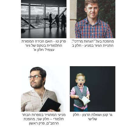
מהפכת בעל "הגהות מרדכי":
פרק טו - האם הכירה המסורת
התניית הגיור במניע - חלק ב
התלמודית בטקס של גיור
עצמי? חלק א'
גר קטן ושאלת הרצון - חלק
מניעי המתגייר בספרות הבתר
שלישי
תלמודי – חלק שני, מהפכת
הרמב"ם, פרק ראשון