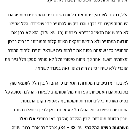
הלל, בניגוד לשמאי, פתח את דלתות הגיור בפני המתגיירים שמניעיהם
היו מפוקפקים. די בכך שהם ביקשו להתגייר כדי שיגיירם. הלל אפילו
לא מימש את תנאיי הברייתא ביבמות (מז, עא-ע"ב), הוא לא בחן את
תודעת המתגייר ולא הודיעו "מקצת מצוות קלות וחמורות". די היה ברצון
המתגייר כדי שיפתח בפניו את דלתות בית ישראל ויגיירו. לימוד התורה
ומצוותיה ייעשו אחר כך. ניתוח סיפורי הלל לא מותיר ספק: הלל גייר את
הנוכרי ללא שיהוי כי זה היה רצונו. זאת בניגוד לשמאי.
לא בכדי מדגישים המקורות התנאיים כי ההבדל בין הלל לשמאי נעוץ
בתוכנותיהם האנושיות: קפדנות מול ענוותנות. לכאורה, ההלכה נטועה על
בסיס מערכת כללים ונורמות חקוקות, מה אפוא מקום התכונות
המוסריות בעיצובה של ההלכה? לא אכנס כאן לדיון בשאלת היחס
שבין תכונות מוסריות לבין ההלכה (על כך ראו בספרי
אלו ואלו
משמעות השיח ההלכתי
, עמ' 33 – 34), אבל דבר אחד ברור: ענווה