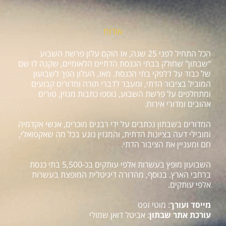
אודות
הכל התחיל לפני 25 שנה, אז הוקם עלון פרשת השבוע
"שבתון" שחולק בבתי הכנסת הדתיים הלאומיים, שקנה לו שם
של כבוד על דלפקי בתי הכנסת. מאז, העלון הפך לשבועון
המוביל בציבור הדתי, ומעבר לדברי תורה ומדורים קבועים
ומתחלפים על פרשת השבוע, נוספו כתבות מגזין, טורים
אהובים ומדורי אירוח.
המדורים בשבתון נכתבים על ידי רבנים מוכרים, אנשי אקדמיה
ומובילי דעה בציונות הדתית, והמגזין נוגע בכל מה שאקטואלי,
חם ומעניין את הציבור הדתי.
השבועון מופץ בעשרות אלפי עותקים בכ-5,500 בתי כנסת
ברחבי הארץ. בנוסף, מהדורה דיגיטלית המופצת בעשרות
אלפי עותקים.
מייסד ועורך
: מוטי זפט
עורכת אתר שבתון
: אביטל דואן שמולי