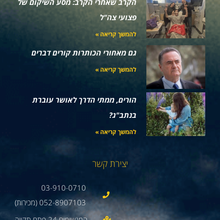
הקרב שאחרי הקרב: מסע השיקום של
פצועי צה"ל
להמשך קריאה »
גם מאחורי הכותרות קורים דברים
להמשך קריאה »
הורים, ממתי הדרך לאושר עוברת
בנתב"ג?
להמשך קריאה »
יצירת קשר
03-910-0710
052-8907103 (מכירות)