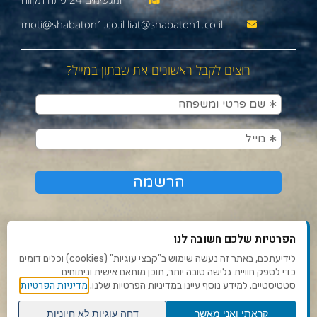
moti@shabaton1.co.il liat@shabaton1.co.il
רוצים לקבל ראשונים את שבתון במייל?
הפרטיות שלכם חשובה לנו
לידיעתכם, באתר זה נעשה שימוש ב"קבצי עוגיות" (cookies) וכלים דומים
כדי לספק חוויית גלישה טובה יותר, תוכן מותאם אישית וניתוחים
תנאי שימוש ומדיניות פרטיות
מדיניות הפרטיות
סטטיסטיים. למידע נוסף עיינו במדיניות הפרטיות שלנו.
פנו אלינו
קראתי ואני מאשר
דחה עוגיות לא חיוניות