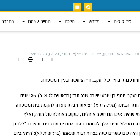
פילוסופיה
מדרש
הלכה
החיים עצמם
בחברה ה
ר 'מאיר הראל' מודיעין)
י״ב באב ה׳תש״פ (אוגוסט 2, 2020)
12:23 pm
מורכבות בחייו של יעקב, חיי המעשה ובניין המשפחה.
"וישב יעקב בארץ מגורי אביו בארץ כנען. אלה תולדות יעקב, יוסף בן שבע עשרה שנה וגו'" (בראשית לז א-ב). 36 שנים
חוזר הביתה (מגילה יז א). יציאתו מביתו נועדה להקמת בית ומשפחה
 שהיה 'איש תם יושב אוהלים', שקוע באוהלה של תורה, נאלץ
נה במסלול חייו נאלץ להתמודד עם אתגרים מורכבים וקשים. "ללמדך
בן והיה שם עשרים שנה בצרות רבות שנאמר (בראשית לא): 'הייתי ביום