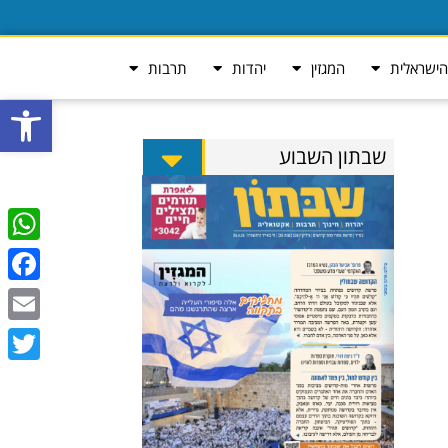
ישראלית
המגזין
יהדות
תרבות
פתח סרגל
שבתון השבוע
tsApp
ebook
Email
Twitter