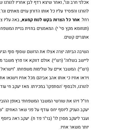
אכלני חרב וגו", ואחר שיצא רדף לבן אחריו להורגו ש
להורגו והפסיד עליו כל אותו הדורון עזים מאתים וגו'
רחל.
אחר כל הצרות בקש לנוח קמעא,
באה עליו צרת
(תנחומא מקץ סי' י). המאמצים בחזית בניית המשפחה
אתגרים קשים.
השיבה הביתה יצרה אצלו את הרושם שסוף סוף הגיע א
ליישב בשלוה" (רש"י). אולם דווקא אז פרץ משבר מש
(רש"י). המשבר איים על שלימות משפחתו. "וישראל אה
ויראו אחיו כי אותו אהב אביהם מכל אחיו וישנאו את
להורגו, ולבסוף 'הסתפקו' במכירתו. מאז יעקב חי עוד 22 שנים קשות בהן התאבל על בנו
חז"ל זיהו את שורשי המשבר המשפחתי באופן ההובל
יעקב העניק ליוסף יחס עודף על פני שאר האחים: "שה
ועבר ליעקב מסרן לו" (בר"ר פד ח). יעקב ראה ביו
יותר משאר אחיו.