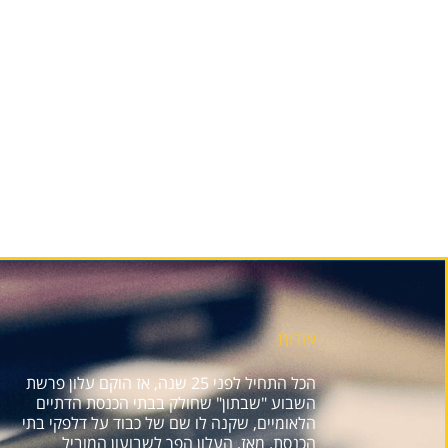
אודות
הכל התחיל לפני 25 שנה, אז הוקם עלון פרשת
השבוע "שבתון" שחולק בבתי הכנסת הדתיים
הלאומיים, שקנה לו שם של כבוד על דלפקי בתי
הכנסת. מאז, העלון הפך לשבועון המוביל