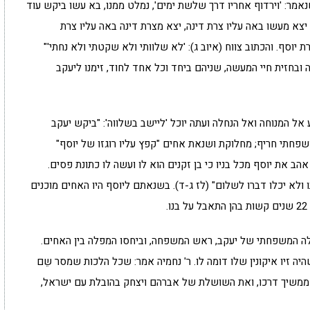
נאמר: 'וירדוף אחריו דרך שלשת ימים', נמלט ממנו, בא עשו ביקש עוד
. יצא מעשו באה עליו צרת דינה, יצא מצרת דינה באה עליו צרת
 יוסף. והכתוב צווח (איוב ג): 'לא שלוותי ולא שקטתי ולא נחתי'"
 ובחזית חיי המעשה, שניהם ביחד וכל אחד לחוד, זימנו ליעקב
ל המנוחה ואל הנחלה ועתה יוכל 'ליישב בשלווה': "ביקש יעקב
פחתי חריף; מחלוקת ושנאת אחים "קפץ עליו רוגזו של יוסף"
ב את יוסף מכל בניו כי בן זקנים הוא לו ועשה לו כתונת פסים.
ו ולא יכלו דברו לשלום" (לז ג-ד). בשנאתם ליוסף היו האחים מוכנים
.
ה המשפחתי של יעקב, ראש המשפחה, וביחסו המפלה בין האחים.
יה זיו איקונין שלו דומה לו. ר' נחמיה אמר: שכל הלכות שמסר שֵם
סף ממשיך דרכו, ואת השושלת של אברהם ויצחק בהובלת עם ישראל,