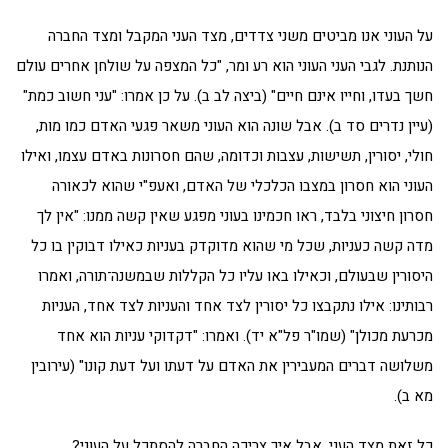
על העוני אנו מביטים משני צדדים, מצד העני המקבל ומצד החברה
הנותנת. לגבי העני העוני הוא רע ומר, "כל המצפה על שולחן אחרים עולם
חשך בעדו, וחייו אינם חיים" (ביצה לב ב). על כן אמרו: "עני חשוב כמת"
(עיין נדרים סד ב). אבל שונה הוא העוני משאר פגעי האדם כמו מות,
חולי, יסורין, תשישות, עצבות וכדומה, שהם חסרונות באדם עצמו, ואילו
העוני הוא חסרון במצבו הכלכלי של האדם, ואעפ"י שהוא לכאורה
חסרון חיצוני בלבד, ראו חכמינו בעוני מפגע שאין קשה ממנו: "אין לך
מדה קשה כעניות, שכל מי שהוא מדוקדק בעניות כאילו דבוקין בו כל
היסורין שבעולם, וכאילו באו עליו כל הקללות שבמשנה־תורה, ואמרו
רבותינו: אילו נתקבצו כל יסורין לצד אחד והעניות לצד אחד, העניות
מכרעת מכולן" (שמו"ר פל"א יד). ואמרו: "דקדוקי עניות הוא אחד
משלושה דברים המעבירין את האדם על דעתו ועל דעת קונו" (עירובין
מא ב).
כל זאת מצד העני, אבל איך צריכה החברה להסתכל על העוני?