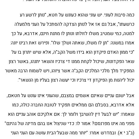
כמה סיבות לעוני. יש עוני שהוא כעונש על חטא, "נותן לרשע רע
כרשעתו", אבל גם אז אל לנותן הצדקה להסתכל על העני מלמעלה
למטה, כמי שמטיב משלו לזולתו ונותן לו מתנת חינם, אדרבא, על כך
אמרו במשנה: "תן לו משלו, שאתה ושלך שלו". ופירש זאת רבינו יונה:
"כי ממון האדם פיקדון הוא בידו משל הקב"ה, אלא שיש יתרון בו על
שאר הפקדונות, שיכול לקחת ממנו די צרכיו והשאר יתנהו, באשר רצון
המפקיד מלך מלכי המלכים הקב"ה אשר ציוהו, ויש לשמוח הרבה מאשר
יכול ליהנות מן הפיקדון די צרכיו וכי יעשה רצון בעליו מן הנשאר".
אבל ישנם עניים שאינם אשמים במצבם, שהעוני אינו עונש על חטאם,
אלא אדרבא, בסבלם הם ממלאים תפקיד לטובת החברה כולה, כמו
שאמרו: "יש לבעל דין להשיבך ולומר לך: אם אלקיכם אוהב עניים הוא
מפני מה אינו מפרנסם? אמור לו: כדי שניצול אנו בהם מדינה של גהינם"
(ב"ב י א). ובמדרש אמרו: "יותר ממה שבעל־הבית עושה עם העני העני