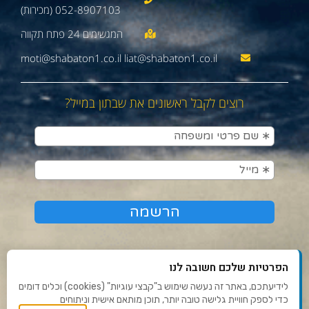
052-8907103 (מכירות)
moti@shabaton1.co.il liat@shabaton1.co.il
רוצים לקבל ראשונים את שבתון במייל?
הפרטיות שלכם חשובה לנו
לידיעתכם, באתר זה נעשה שימוש ב"קבצי עוגיות" (cookies) וכלים דומים
כדי לספק חוויית גלישה טובה יותר, תוכן מותאם אישית וניתוחים
תנאי שימוש ומדיניות פרטיות