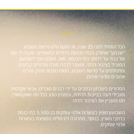
אודות
הכל התחיל לפני 25 שנה, אז הוקם עלון פרשת השבוע
"שבתון" שחולק בבתי הכנסת הדתיים הלאומיים, שקנה לו שם
של כבוד על דלפקי בתי הכנסת. מאז, העלון הפך לשבועון
המוביל בציבור הדתי, ומעבר לדברי תורה ומדורים קבועים
ומתחלפים על פרשת השבוע, נוספו כתבות מגזין, טורים
אהובים ומדורי אירוח.
המדורים בשבתון נכתבים על ידי רבנים מוכרים, אנשי אקדמיה
ומובילי דעה בציונות הדתית, והמגזין נוגע בכל מה שאקטואלי,
חם ומעניין את הציבור הדתי.
השבועון מופץ בעשרות אלפי עותקים בכ-5,500 בתי כנסת
ברחבי הארץ. בנוסף, מהדורה דיגיטלית המופצת בעשרות
אלפי עותקים.