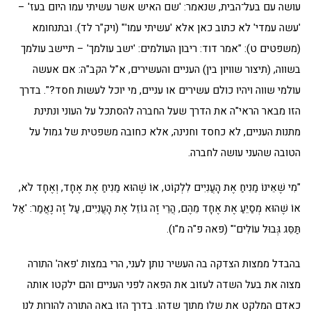
עושה עם בעל־הבית, שנאמר: 'שם האיש אשר עשיתי עמו היום בעז' –
'עשה עמדי' לא כתוב כאן אלא 'עשיתי עמו'" (ויק"ר לד). ובתנחומא
(משפטים ט): "אמר דוד: ריבון העולמים: 'ישב עולמך' – תיישב עולמך
בשווה, (תיצור שוויון בין) העניים והעשירים, א"ל הקב"ה: אם אעשה
עולמי שווה ויהיו כולם עשירים או עניים, מי יוכל לעשות חסד?". בדרך
הזו מבאר הראי"ה את הדרך שעל החברה להסתכל על העוני ונתינת
מתנות העניים, לא כחסד וחנינה, אלא כחובה משפטית של גמול על
הטובה שהעני עושה לחברה.
"מִי שֶׁאֵינוֹ מַנִיחַ אֶת הָעֲנִיִים לִלְקוֹט, אוֹ שֶׁהוּא מַנִיחַ אֶת אֶחָד, וְאֶחָד לֹא,
אוֹ שֶׁהוּא מְסַיֵעַ אֶת אֶחָד מֵהֶם, הֲרֵי זֶה גוֹזֵל אֶת הָעֲנִיִים, עַל זֶה נֶאֲמַר: 'אַל
תַּסֵּג גְּבוּל עוֹלִים'" (פאה פ"ה מ"ו).
בהבדל ממצות הצדקה בה העשיר נותן לעני, הרי במצות 'פאה' התורה
מצוה את בעל השדה לעזוב את הפאה לפני העניים והם ילקטו אותה
כאדם המלקט את שלו מתוך שדהו. בדרך הזו באה התורה להורות לנו