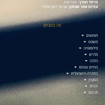
מייסד ועורך
: מוטי זפט
עורכת אתר שבתון
: אביטל דואן שמולי
מה בשבתון
חומשים
משפט
פילוסופיה
מדרש
הלכה
החיים עצמם
בחברה הישראלית
המגזין
יהדות
תרבות