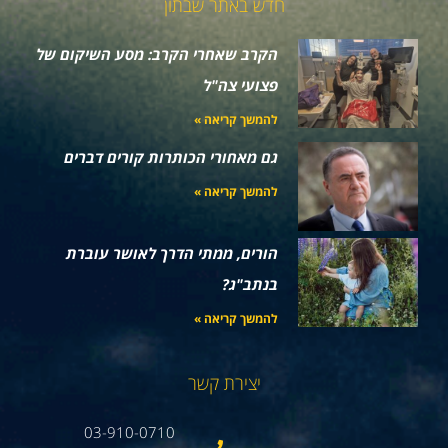
חדש באתר שבתון
הקרב שאחרי הקרב: מסע השיקום של
פצועי צה"ל
להמשך קריאה »
גם מאחורי הכותרות קורים דברים
להמשך קריאה »
הורים, ממתי הדרך לאושר עוברת
בנתב"ג?
להמשך קריאה »
יצירת קשר
03-910-0710