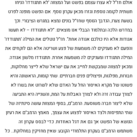
אולם חז"ל לא עצרו עצמם בפשט ועל המצווה 'לא תתגודדו' הניחו
תשתית לקומה נוספת וגזרו מכאן עקרון נוסף. אם הפשט מופנה לפרט
בשעת צערו, הנדבך הנוסף שחז"ל בונים נמצא במגרש הציבורי. וכך
במדרש הלכה ובתלמוד הבבלי אנו מוצאים: "לא תתגודדו – לא תעשו
אגודות אלא היו כולכם אגודה אחת". חז"ל נוטלים את המילה 'תתגודדו'
והפעם לא מעניקים לה משמעות של פצע ושריטה אלא הם לוקחים את
המילה תתגודדו ומעניקים לה משמעות אחרת. תתגודדו מלשון אגודה.
ומכאן למצווה שמבקשת לחייב את עם ישראל שלא לייצר מחלוקות,
חבורות, מפלגות, ופיצולים פנים חברתיים. שתי קומות, הראשונה והיא
פשוטו של מקרא האיסור החל על האדם שלא לשרוט את בשרו לא
לצורך עבודה זרה ולא לצורך האבלות על המת, והשנייה היא התביעה
שלא ליצור חברה משוסעת. הרמב"ם, בסוף המצוות עושה סינתיזה של
שתי התפיסות ולצד האיסור לפצוע את עצמך, מאמץ הרמב"ם את רעיון
הנושא של הפשט אך גם את דגל האחדות. כדי לבסס עקרון זה
משתמש הרמב"ם בעקרון התלמודי הקובע: שאין מחזיקין במחלוקת… כל