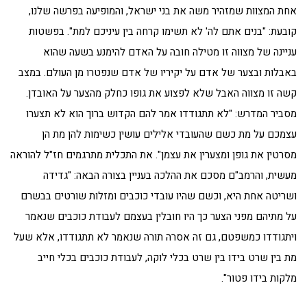
אחת המצוות שמזהיר משה את בני ישראל, והמופיעה בפרשה שלנו,
קובעת: "בנים אתם לה' לא תשימו קרחה בין עיניכם למת". בפשטות
עניינה של מצווה זו מטילה חובה על האדם להימנע בשעה שהוא
באבלות ובצער של אדם על יקיריו של אדם שנפטרו מן העולם. במצב
קשה זו מצווה האבל שלא לפצוע את גופו כחלק מהצער על האובדן.
מסביר המדרש: "לא תתגודדו אמר להם הקדוש ברוך הוא לא תצערו
עצמכם על מת כשם שהעובדי אלילים עושין כשימות להן מת הן
מסרטין את גופן ומצערין את עצמן". את התכלית מתרגמים חז"ל להוראה
מעשית, והרמב"ם מסכם את ההלכה בעניין בצורה הבאה: "גדידה
ושריטה אחת היא, וכשם שהיו עובדי כוכבים ומזלות שורטים בבשרם
על מתיהם מפני הצער כך היו חובלין בעצמם לעבודת כוכבים שנאמר
ויתגודדו כמשפטם, גם זה אסרה תורה שנאמר לא תתגודדו, אלא שעל
מת בין שרט בידו בין שרט בכלי לוקה, לעבודת כוכבים בכלי חייב
מלקות בידו פטור".