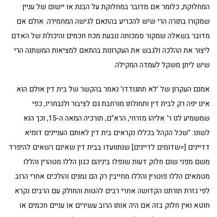
המחלוקת, כלומר אם מדובר במחלוקת על הבנת או יישום של עניין
שמקורו בתורה הרי שיש להכריע בהתאם לגישה המחמירה. אולם אם
מדובר בשאלה שמקור סמכותה נובעת מכח חכמים והיכולת של האדם
ליצור את ההלכה ולגבש את העקרונות בהתאם למציאות המשתנה הרי
שיש ליתן משקל לעמדה המקילה.
אמנם העקרון של 'לא תתגודדו' נאמר בהקשר של בית דין אולם הוא
אינו יפה רק לבית דין ותחולתו מורחבת גם לציבור ולנבחריו, כפי
שמשמיע לנו ר' אליהו מזרחי, הרא"ם, תורכיה המאה ה-15, וכך הוא
לשונו: "שכל הקהל בכללו נקראים בית דין לאותם העניינים דומיא
דדיינים [=שדומים לדיינים] שנתוועדו בבית דין שאינם רשאים להיפרד
משם מפני שום חלוק דעות שנפלו ביניהם כגון הללו מטהרין והללו
מטמאים הללו פוטרין והללו מחייבין רק הם נמנים והולכים אחרי הרוב
לפי גזרת תורתנו הקדושה אחרי רבים להטות והחולק עם הרבים נקרא
חוטא ואין חלוק בזה אם היה אותו הרוב עשירים או עניים חכמים או