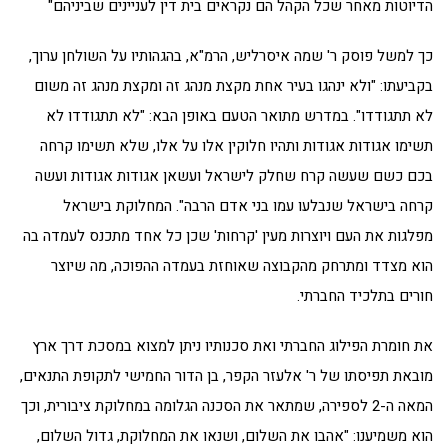
הדיוטות מאחר שכל הקהל הם נקראים בית דין לעניינים שביניהם"
כך למשל פוסק ר' שמה איסרליש, הרמ"א, בהגהותיו על השולחן ערוך,
בקביעתו: "ולא ינהגו בעיר אחת מקצת מנהג זה ומקצת מנהג זה משום
לא תתגודדו". במדרש מתואר הטעם באופן הבא: "לא תתגודדו לא
תשימו אגודות אגודות ותהיו חלוקין אלו על אלו, שלא תשימו קרחה
בכם כשם שעשה קרח שחלק לישראל ועשאן אגודות אגודות ועשה
קרחה בישראל שנבלעו עמו בני אדם הרבה". המחלוקת בישראל
מפלגות את העם ויוצרות מעין 'קרחות' שכן כל אחד מתכנס לעמדה בה
הוא מצדד ומתרחק מהקבוצה שאוחזת בעמדה ההפוכה, מה שיוצר
חורים בתלכיד החברתי.
את חומרת הפילוג החברתי ואת סכנותיו ניתן למצוא במסכת דרך ארץ
מובאת תפיסתו של ר' אלעזר הקפר, בן הדור החמישי לתקופת התנאים,
המאה ה-2 לספירה, שמתאר את הסכנה הגלומה במחלוקת ציבורית, וכך
הוא משמיענו: "אהבו את השלום, ושנאו את המחלוקת, גדול השלום,