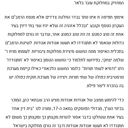
המחזיק במחלוקת עובר בלאו'.
אימוץ תפיסה זו אינו נותר בגדר החלטה צדדים אלא מנסח הרמב"ם את
העקרון הנוסף וקובע: "ובכלל אזהרה זה שלא יהיו שני בתי דינין בעיר
אחת זה נוהג כמנהג זה וזה נוהג כמנהג אחר, שדבר זה גורם למחלוקות
גדולות שנאמר לא תתגודדו לא תעשו אגודות אגודות. לשיטת הרמב"ם
בתכלית האיסור מונח החשש מיצירת מחלוקות ציבוריות. לעומתו מניח ר'
שלמה יצחקי, בפירושו לתלמוד כי החשש הטמון באיסור לא 'תתגודדו'
הינו "ודמיא לשתי תורות". כלומר החשש הלכאורי כאילו קיימת מערכת
נורמטיבית כפולה של שתי תורות. ויצירה של מערכת חוקית כפולה יש
בה בהכרח ליצור פילוג.
כדי להימנע ממצב של אגודות אגודות מציע הרב שבתאי כהן, המוכר
בכינוי הש"ך, מגדולי הפוסקים במאה ה-17, ומורה לנו: "בית דין אחד
בעיר אחת שנחלקו בדבר אסור להורות מקצתן כך ומקצתן כך משום לא
תתגודדו לא תעשו אגודות אגודות ודבר זה גורם מחלוקת בישראל