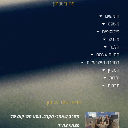
מה בשבתון
חומשים
משפט
פילוסופיה
מדרש
הלכה
החיים עצמם
בחברה הישראלית
המגזין
יהדות
תרבות
חדש באתר שבתון
הקרב שאחרי הקרב: מסע השיקום של
פצועי צה"ל