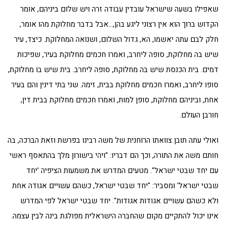
שאפילו בשעה שישראל עובדין עבודה זרה ויש שלום ביניהם, אומר
הקדוש ברוך הוא אין רצוני ליגע בהן,…אבל בדבר מחלוקת מהו אומר,
חלק לבם עתה יאשמו, הא, גדול השלום, ושנואה המחלוקת. כיצד, עיר
שיש בה מחלוקת, סופה ליחרב, ואמרו חכמים מחלוקת בעיר, שפיכות
דמים. בית הכנסת שיש בה מחלוקת, סופה ליחרב. בית שיש בו מחלוקת,
סופו ליחרב, ואמרו חכמים מחלוקת בבית, זימה. שני בתי דינין והם בעיר
אחת, וביניהם מחלוקת, סופן למות, ואמרו חכמים מחלוקת בבית דין,
חורבן העולם.
ואולי עתה תובן צוואתו הרוחנית של משה רבינו בפרשת וזאת הברכה, בה
חותם משה את התורה, וכך הם דבריו: "ויהי בישורון מלך בהתאסף ראשי
עם יחד שבטי ישראל". מטעים המדרש את משמעות הציפיה 'יחד
שבטי ישראל' ומסביר: "יחד שבטי ישראל, כשהם עשויים אגודה אחת
ולא כשהם עשויים אגודות אגודות". יחד שבטי ישראל לפי המדרש
אינו יכול להתקיים מקום שהחברה הישראלית מפולגת בינה לבין עצמה.