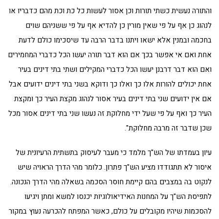
והתורה נעשית כשתי תורות וכן אסור לעשות כל כת וכת מהם כדבריו או
לנהוג כן אף על פי שאין מורין כן להדיא אף על פי ששניהם שוים
בחכמה ובמנין אלא ישאו ויתנו בדבר הרבה עד שיסכימו כולם לדעת
אחת ואם אי אפשר בכך אם הוא דבר תורה יעשו הכל כדברי המחמירים
ואם הוא דבר דרבנן יעשו הכל כדברי המקילים ושתי בתי דינים בעיר
אחת יכולים להורות אלו כך ואלו כך ודוקא בשני בתי דינים ידועים אבל
אם אין ידועים שני בתי דינים בעיר אסור לנהוג מקצת העיר כך ומקצת
העיר כך ואף על פי שעל ידי מחלוקת זה נעשו שני בתי דינים אסור מכל
שכן שדבר זה מרבה מחלוקת".
עיון בעמדתו של הש"ך מלמד כי מעבר לעיסוק בתשתית הרעיונית של
איסור לא תתגודדו מציע הש"ך פתרון. כלומר מהי הדרך הראויה שיש
לנקוט בה במצבים בהם קיימת חוסר הסכמה בשאלה מהי הדרך הנכונה.
לתפיסת הש"ך על המחנות האידיאולוגיות יכנסו למשא ומתן ויגיעו
להסכמות שיהיו מקובלים על כולם, כאשר המפתח להכרעה נעוץ במקור