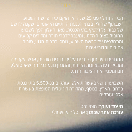
אודות
הכל התחיל לפני 25 שנה, אז הוקם עלון פרשת השבוע
"שבתון" שחולק בבתי הכנסת הדתיים הלאומיים, שקנה לו שם
של כבוד על דלפקי בתי הכנסת. מאז, העלון הפך לשבועון
המוביל בציבור הדתי, ומעבר לדברי תורה ומדורים קבועים
ומתחלפים על פרשת השבוע, נוספו כתבות מגזין, טורים
אהובים ומדורי אירוח.
המדורים בשבתון נכתבים על ידי רבנים מוכרים, אנשי אקדמיה
ומובילי דעה בציונות הדתית, והמגזין נוגע בכל מה שאקטואלי,
חם ומעניין את הציבור הדתי.
השבועון מופץ בעשרות אלפי עותקים בכ-5,500 בתי כנסת
ברחבי הארץ. בנוסף, מהדורה דיגיטלית המופצת בעשרות
אלפי עותקים.
מייסד ועורך
: מוטי זפט
עורכת אתר שבתון
: אביטל דואן שמולי