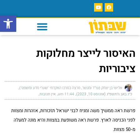
פתח סרגל
האיסור לייצר מחלוקות
ציבוריות
אלישי בן יצחק (עו"ד ומגשר, מרצה במרכז האקדמי 'שערי מדע ומשפט')
כ״ג באב ה׳תשפ״ג (אוגוסט 10, 2023)
11:44 am
אין תגובות
פרשת ראה ממשיך משה ומניח לבני ישראל תזכורות, אזהרות ומצוות
לפני הכניסה לארץ. פרשת ראה משופעת במצוות והיא מונה למעלה
מ-50 מצוות.