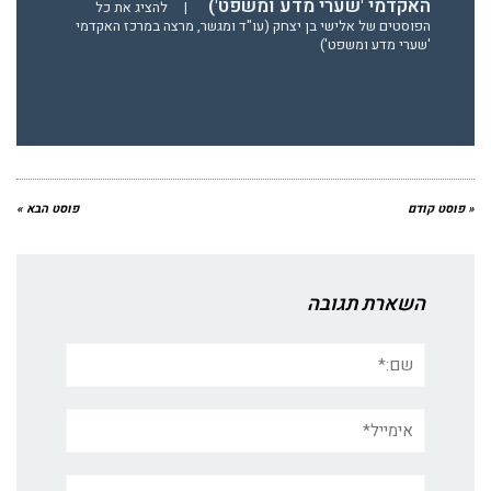
האקדמי 'שערי מדע ומשפט')
|
להציג את כל
הפוסטים של אלישי בן יצחק (עו"ד ומגשר, מרצה במרכז האקדמי
'שערי מדע ומשפט')
« פוסט קודם
פוסט הבא »
השארת תגובה
שם:*
אימייל*
אתר: