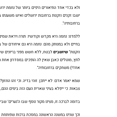
ולא בכדי אחד התיאורים היפים ביותר של נחמת ירושלי
ישבו זקנים וזקנות ברחובות ירושלים ואיש משענתו ב
ברחובותיה".
ללמדנו: נחמה היא מקדש וקודשיו. תורה ויראת שמים
בחיים ולא במנותק מהם. נחמה היא גם איחודם של בני
וזקנות"
שיושבים
לבטח, ללא חשש מפני בריונים שישד
לחץ, מוטלים כאבן שאין לה הופכים במסדרון אחת המ
אחד!) משחקים ברחובותיה".
שמא יאמר אדם: לא ייתכן. זוהי בדיה. וכי זהו החזון?
צבאות: כי ייפלא בעיני שארית העם הזה בימים ההם, 
בדומה לברכה זו, מצינו מקור נוסף שבו ה'נערים' שבי
וכך שנינו במשנה הראשונה במסכת ברכות שפותחת את