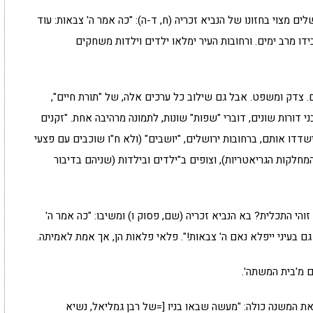
ם מצוי בחזונו של הנביא זכריה (ח, ד-ה): "כה אמר ה' צבאות: עוד
ידו מרב ימים. ורחובות העיר ימלאו ילדים וילדות משחקים
. צדק ומשפט. אבל גם שילוב כל ערכים אלה, של "תורת חיים",
 דורות שונים, דוברי "שפות" שונות, לתמונה מרהיבה אחת. "זקנים
דו אותם, ברחובות ירושלים, "יושבים" (ולא ח"ו שוכבים עם פצעי
חלקות הגריאטריות), וצופים ב"ילדים ובילדות (שניהם בדיבור
 זוהי התכלית? בא הנביא זכריה (שם, פסוק ו) ומשיבו: "כה אמר ה'
גם בעיני ייפלא נאם ה' צבאות!". פלאי פלאות הן, אך אמת לאמיתה.
ם מ'בית המשתה'.
 המשנה כולה: "מעשה שבאו בניו [=של רבן גמליאל, נשיא