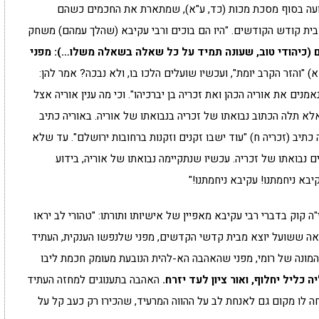
דועה בסוף מסכת מכות (כד, ע"א), שמתארת את החכמים כשהם
מבית קודש הקודשים. "היו הם בוכים ורבי עקיבא (שהלך עמהם) משחק
 (כיהודי טוב, שעונה תמיד על כל שאלה בשאלה משלו…): מפני
 "והזר הקרב יומת", ועכשיו שועלים הלכו בו, ולא נבכה? אמר להן:
מנים את אוריה הכהן ואת זכריה בן יברכיהו". וכי מה ענין אוריה אצל
א תלה הכתוב נבואתו של זכריה בנבואתו של אוריה. באוריה כתיב
ה כתיב (זכריה ח) "עוד ישבו זקנים וזקנות ברחובות ירושלם". עד שלא
ם נבואתו של זכריה. עכשיו שנתקיימה נבואתו של אוריה, בידוע
יבא ניחמתנו! עקיבא ניחמתנו!"
"ה קוק בדברי רבי עקיבא מאפיין של אישיותו ותורתו: "טהורי לב יראו
אה ששועל יוצא מבית קדשי הקדשים, מפני שלנפשו הענקית, העתיד
המונה של רומי, מפני שהאהבה הא-להית הנובעת מעומק חכמת ליבו
יה כליל יחלוף, ואור ציון לעד יזרח.
האהבה בתענוגים למחזה העתיד
יחה לו מקום גם לאנחת לב על ההווה המרעיד, שהכירו רק כעב קל על