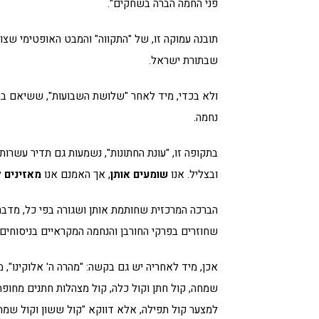
פני החמה הברה בשחקים".
תובנה עמוקה זו, של "התקווה" והמבט האופטימי שצופ
שבתורת ישראל.
ולא בכדי, מיד לאחר "שלושת השבועות", ששיאם ב
נחמה.
בתקופה זו, "עונת החתונות", נשמעות גם תדיר עשרות
ובצליל. אנו
שומעים אותן
, אך האמנם אנו
מאזינים
ל
הברכה המרכזית שחותמת אותן ושגורה בפי כל, מדברת 
שחוזרים בפרקי החורבן והנחמה המקראיים בניסוחים 
אכן, מיד לאחריה יש גם בקשה: "מהרה ה' אלוקינו", מת
שמחה, קול חתן וקול כלה, קול מצהלות חתנים מחופתם
למצער קול תפילה, אלא דווקא "קול ששון וקול שמח