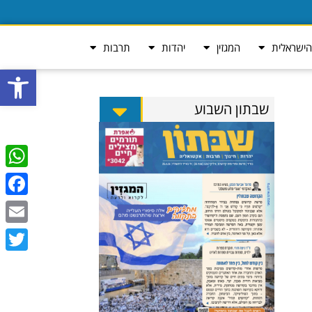
ישראלית
המגזין
יהדות
תרבות
פתח סרגל
שבתון השבוע
tsApp
ebook
Email
Twitter