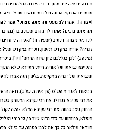
תובנה זו עולה יפה מתוך דברי האגדה התלמודית הי
שומעים את קול המונה של רומי ורואים שועל יוצא 
[=צוחק].
"אמרו לו: מפני מה אתה מצחק? אמר להם
מה אתם בוכים? אמרו לו:
מקום שכתוב בו (במדבר א)
לכך אני מצחק, דכתיב (ישעיהו ח) "ואעידה לי עדים נא
זכריה? אוריה במקדש ראשון, וזכריה במקדש שני? אל
(מיכה ג) "לכן בגללכם ציון שדה תחרש" [וגו']. בזכרי
נתקיימה נבואתו של אוריה, הייתי מתיירא שלא תתקיי
שנבואתו של זכריה מתקיימת. בלשון הזה אמרו לו: עק
בביאורו לאגדות הש"ס (עין איה ב, עמ' ג), רואה הראי
את רבי עקיבא בגודלו; את רבי עקיבא המשחק כשרו
הרחוק ניצב כהווה. את רבי עקיבא המלא צהלה לקול 
הנפלא, הרוותהו עד כדי מלוא ציור חי,
כי רומי ואליל
הוודאִי, מילאה כל כך את לבבו הטהור, עד כי לא הנ