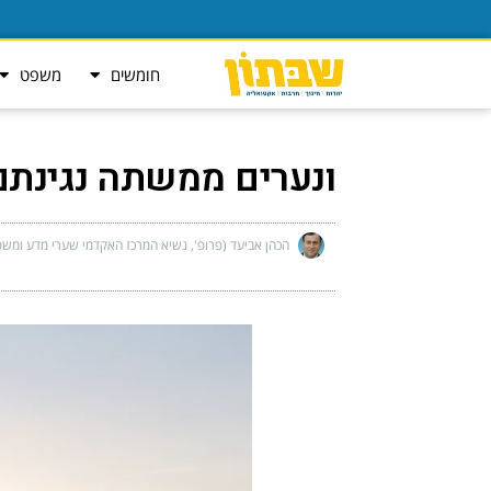
חומשים
משפט
ונערים ממשתה נגינתם
הכהן אביעד (פרופ', נשיא המרכז האקדמי שערי מדע ומשפ