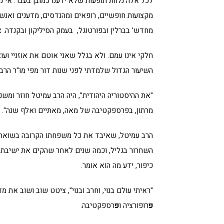
לכל אלה נלוות תופעות שלא ידענו כמובן בעבר: אי נ
מקצועות חופשיים, רופאים ומהנדסים, מדענים ואנשי 
מחדש' בברלין ובפורטוגל, בעמק הסיליקון ובקנדה. אווי
חלקי אינו עמם. ולא בגלל שאני אוטם את אוזניי וע
השיעור הגדול שלמדתי לפני שנות דור מפי מו"ר הרב 
"את ההיסטוריה היהודית", היה הרב עמיטל חוזר ומשנ
מרתון, בפרספקטיבה של מאה, מאתיים ואלף שנה".
הרב עמיטל, שאיבד את כל משפחתו הקרובה בשואה ו
השחרור בגליל, וכמה שנים לאחר שהקים את ישיבת "ה
כיפור, ידע מה הוא אומר.
"ראיתי עולם בנוי, וחרב ובנוי", ציטט שוב ושוב את
פ
רופורציה ו
פ
רספקטיבה.