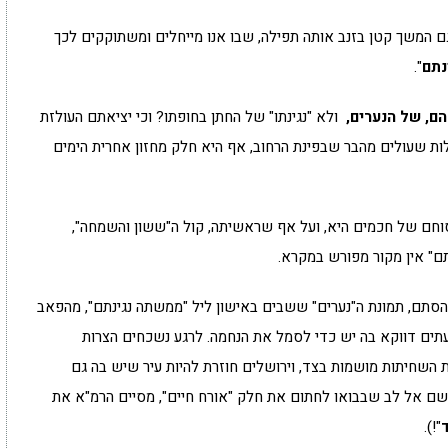
 המשך קטן בזנב אותה תפילה, שבו אנו מייחלים ומשתוקקים לכך
נתם
".
ם, של הנערים,
ולא "נגינתו" של החתן בחופתו? וכי יציאתם העולזת
ות שעולים מהבר שבפינת הרחוב, אף היא חלק מחזון אחרית הימים
יסוחם של חכמים היא, ועל אף שראשיתה, קול ה"ששון והשמחה",
תם" אין מקור מפורש במקרא.
ן הסתם, תמונת ה"נערים" ששבים באישון ליל "ממשתה נגינתם", מהפאב
עתים דווקא בה יש כדי לסמל את הנחמה. לרגע נשכחים הצרות
 השחיתות מושמות בצד, וירושלים חוזרת להיות עיר שיש בה גם
יושם אל לב שבבואו לחתום את חלק "אורח חיים", מסיים הרמ"א את
"!).