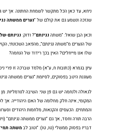
ניחא, עד כאן הכל מתקשר לשמחת החתונה. אך יש גם
שנזכה ונשמע גם את קולם של "
נערים ממשתה נגי
וכאן הבן שואל: "משתה
נגינתם
"? ודוק:
נגינתם-שלה
של הנערים מ"משתה נגינתם", מהפאב השכונתי, הקול
שלו אנו מייחלים? האין בכך רידוד של הנחמה?
עיון בגמרא (כתובות ח, ע"א) מלמד שברכה זו פרי נ
מעוגנת היטב בפסוקים, לסיומת "נערים ממשתה נגינ
לגאולה ולנחמה יש גם פן שני: השיבה לנורמליות. מ
המקומי, אינה חלק מחלומה של האם היהודייה. אך ל
והמתחים. הכעסים והקנאות, מלחמות היהודים וסערות
הרבה תורה וחסד, אך גם "נערים ממשתה נגינתם" (ו
דבריו בפסוק ממשלי (טו, טו): "וטוב לב
משתה
תמיד