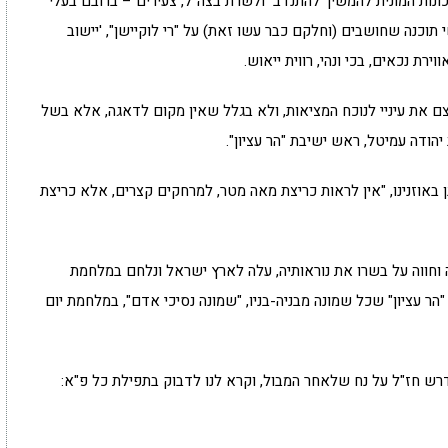
כונות המונית להמשיך להתנדב ולשרת בצה"ל, צעירים – ברובם בעלי
תוכנה שחושבים (וחלקם כבר עשו זאת) על "רי לוקיישן", 'יישוב
רת נכאים, בכי ונהי, רווית ייאוש.
וצם את עיניי לנוכח המציאות, ולא בגלל שאין מקום לדאגה, אלא בשל
יהודה עמיטל, ראש ישיבת "הר עציון".
ן באוזנינו, "אין לראות כריצת מאה מטר, למרחקים קצרים, אלא כריצת
חווה על בשרו את נוראותיה, עלה לארץ ישראל ונלחם במלחמת
ר עציון" שכל שמונה מבניה-בניו, "שמונה נסיכי אדם", במלחמת יום
 מדרש חז"ל על נח שלאחר המבול, וקרא לנו לדבוק בתפילת כל פ"א: