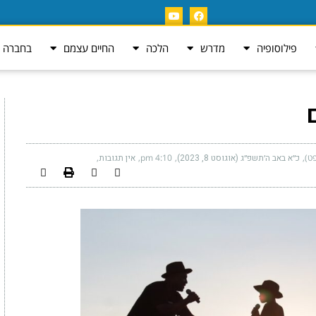
פילוסופיה
מדרש
הלכה
החיים עצמם
בחברה ה
ט)
כ״א באב ה׳תשפ״ג (אוגוסט 8, 2023)
4:10 pm
אין תגובות