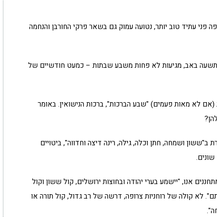
ה פני עתיד טוב יותר, נטועה עמוק גם בשאר פרקי החורבן והנחמה
תשעה באב, מגיעות לא פחות משבע שבתות – כמעט חודשיים של
 (אם לא מאות פעמים) "שבע הברכות", ברכות הנישואין. באומר
הן?
ב"ששון ושמחה, חתן וכלה, גילה, רינה דיצה וחדווה", ביטויים
שונים.
חננים אנו, "יישמע בערי יהודה ובחוצות ירושלים, קול ששון וקול
". לא קולה של רוחניות צרופה, דרשה של רב גדול, קול תורה או
ה".