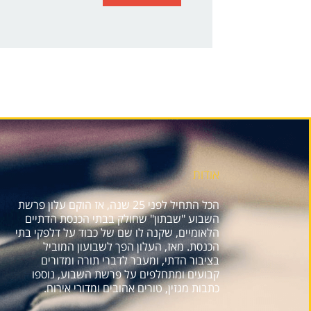
אודות
הכל התחיל לפני 25 שנה, אז הוקם עלון פרשת
השבוע "שבתון" שחולק בבתי הכנסת הדתיים
הלאומיים, שקנה לו שם של כבוד על דלפקי בתי
הכנסת. מאז, העלון הפך לשבועון המוביל
בציבור הדתי, ומעבר לדברי תורה ומדורים
קבועים ומתחלפים על פרשת השבוע, נוספו
כתבות מגזין, טורים אהובים ומדורי אירוח.