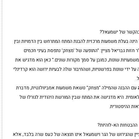
בהקשר של ישמעאל?
ינה בעלת משמעות מרכזית להבנת המתח המתרחש בין הדמויות ובין
ר חזות גבריאל מציין: "התופעה של 'מצחק' נתפסת בעיני חכמים
שמעויות שונות, כמובן על סמך מקורות שונים." כאן הוא מדגיש את
ל ידי שונות בפרשנויות, ושהחיבור שלה לבעיות ירושה הוא קרדינלי
.
עם ההבנה שהמילה "מצחק" נושאת משמעות אמביוולנטית, מדברת
הלאומית. היא מדגישה את המתח שבין המורשת היהודית לגורלו של
ות ההיסטורית.
ההבטחות הא-לוהיות?
יין שהגירוש של הגר וישמעאל אינו תוצאה של כעס שרה בלבד, אלא