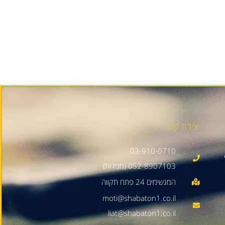
יצירת קשר
03-910-0710
052-8907103 (מכירות)
moti@shabaton1.co.il
liat@shabaton1.co.il