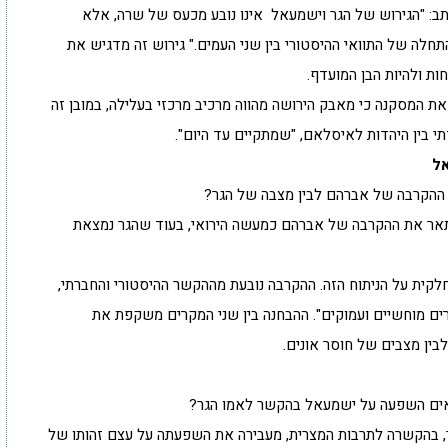
תב: "הגירוש של הגר וישמעאל אינו נובע מכעס של שרה, אלא
ה של התוואי ההיסטורי בין שני העמים." גירוש זה מדגיש את
 ולהיות הבן המועדף.
ת המסקנה כי מאבק הירושה מהווה מרכיב מרכזי בעלילה, במובן זה
 בין היהדות לאיסלאם, "שמתקיים עד היום".
ל
 ההקרבה של אברהם לבין מצבה של הגר?
תאר את ההקרבה של אברהם כמעשה הירואי, בעוד שהגר נמצאת
קית על הניתוח הזה. ההקרבה נובעת מההקשר ההיסטורי והחברתי,
ם מוחשיים ועמוקים". ההבחנה בין שני המקרים משקפת את
בין מצבים של חוסר אונים.
אים השפעה על ישמעאל בהקשר לאמו הגר?
, בהקשרה לתרבות המצרית, מעבירה את השפעתה על עצם זהותו של