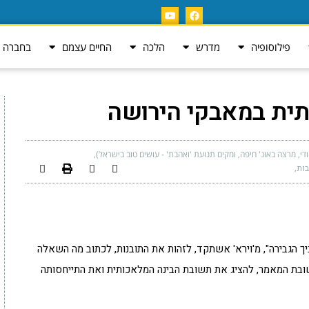
פילוסופיה
מדרש
הלכה
החיים עצמם
בחברה ה
תית במאבקי הירושה
ודי, מרצה באונ' חיפה, ומקים תנועת 'ואהבת' - עושים טוב בישראל)
בות
ך הגבירה", מ'וירא' אשתקד, לזהות את התובנות, לכתוב מה השאלה
ובת המאמר, להציג את תשובת הבינה המלאכותית ואת התייחסותה