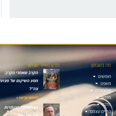
מה בשבתון
חדש באתר שבתון
הקרב שאחרי הקרב:
חומשים
מסע השיקום של פצועי
משפט
צה"ל
פילוסופיה
מדרש
להמשך קריאה »
הלכה
גם מאחורי הכותרות
החיים עצמם
קורים דברים