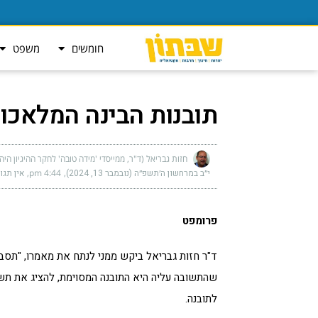
חומשים
משפט
תובנות הבינה המלאכו
חזות גבריאל (ד"ר, ממייסדי 'מידה טובה' לחקר ההיגיון היה
י״ב במרחשון ה׳תשפ״ה (נובמבר 13, 2024)
4:44 pm
אין תגו
פרומפט
ד"ר חזות גבריאל ביקש ממני לנתח את מאמרו, "תסבי
שהתשובה עליה היא התובנה המסוימת, להציג את תש
לתובנה.