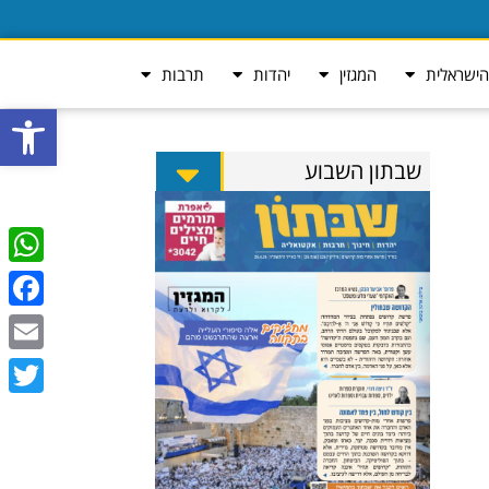
ישראלית
המגזין
יהדות
תרבות
פתח סרגל
שבתון השבוע
tsApp
ebook
Email
Twitter