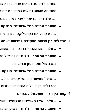
מתחבר לתפיסה נבואית עמוקה. הוא כו
מתפיסה מעשה נבואית המשקפת את התחל
השאלה מי מהם יוכל לשאת את ההבטחות
תשובת הבינה המלאכותית
:
מחזקת
א
שהוא קובע את הקונפליקט התרבותי-דתי
הבדלים בין פרשת העקידה לפרשת ישמעא
שאלה
:
מהו ההבדל המרכזי בין מעשה
תשובת המאמר
:
ד"ר חזות גבריאל מ
במצב של חוסר רצון והתנגדות.
תשובת הבינה המלאכותית
:
חולקת
חל
שמציג "תחושות והקונפליקטים בהקשרי
ההבדלים בין פעולות הנחשבות גבורות ל
קשר בין הגר וישמעאל למצרים
שאלה
:
אילו מאפיינים תרבותיים נוש
תשובת המאמר
:
ד"ר חזות טוען שהגר