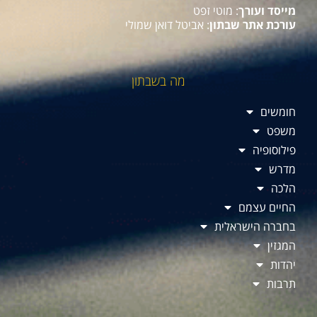
מייסד ועורך
: מוטי זפט
עורכת אתר שבתון
: אביטל דואן שמולי
מה בשבתון
חומשים
משפט
פילוסופיה
מדרש
הלכה
החיים עצמם
בחברה הישראלית
המגזין
יהדות
תרבות