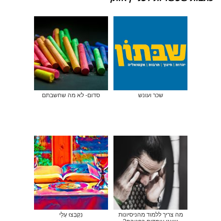
שכר ועונש
סדום- לא מה שחשבתם
מה צריך ללמוד מהניסיונות
נִקְבְּצוּ עָלַי