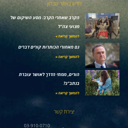
חדש באתר שבתון
הקרב שאחרי הקרב: מסע השיקום של
פצועי צה"ל
להמשך קריאה »
גם מאחורי הכותרות קורים דברים
להמשך קריאה »
הורים, ממתי הדרך לאושר עוברת
בנתב"ג?
להמשך קריאה »
יצירת קשר
03-910-0710