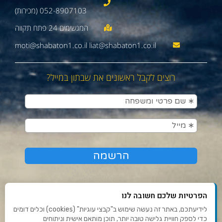
052-8907103 (מכירות)
moti@shabaton1.co.il liat@shabaton1.co.il
רוצים לקבל ראשונים את שבתון במייל?
הפרטיות שלכם חשובה לנו
לידיעתכם, באתר זה נעשה שימוש ב"קבצי עוגיות" (cookies) וכלים דומים
כדי לספק חוויית גלישה טובה יותר, תוכן מותאם אישית וניתוחים