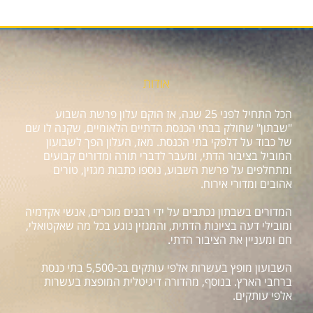
אודות
הכל התחיל לפני 25 שנה, אז הוקם עלון פרשת השבוע
"שבתון" שחולק בבתי הכנסת הדתיים הלאומיים, שקנה לו שם
של כבוד על דלפקי בתי הכנסת. מאז, העלון הפך לשבועון
המוביל בציבור הדתי, ומעבר לדברי תורה ומדורים קבועים
ומתחלפים על פרשת השבוע, נוספו כתבות מגזין, טורים
אהובים ומדורי אירוח.
המדורים בשבתון נכתבים על ידי רבנים מוכרים, אנשי אקדמיה
ומובילי דעה בציונות הדתית, והמגזין נוגע בכל מה שאקטואלי,
חם ומעניין את הציבור הדתי.
השבועון מופץ בעשרות אלפי עותקים בכ-5,500 בתי כנסת
ברחבי הארץ. בנוסף, מהדורה דיגיטלית המופצת בעשרות
אלפי עותקים.