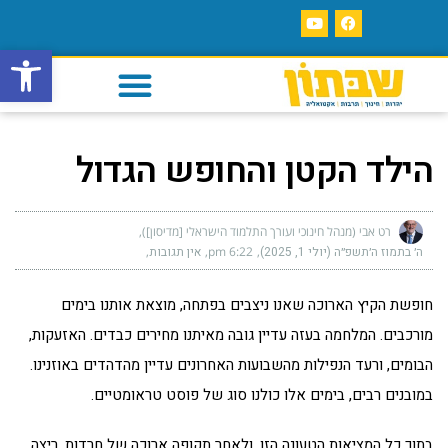
פתח סרגל
הילד הקטן והחופש הגדול
רט אבי (מנהל חינוכי ועורך התלמוד הישראלי [מדיסון])
ה׳ בתמוז ה׳תשפ״ה (יולי 1, 2025)
6:22 pm
אין תגובות
חופשת הקיץ הארוכה שאנו ניצבים בפתחה, מוצאת אותנו בימים
מורכבים. המלחמה בעזה עדיין גובה מאיתנו מחירים כבדים. האזעקות,
הבומים, ורעד הנפילות מהשבועות האחרונים עדיין מהדהדים באוזנינו.
במובנים רבים, בימים אלו כולנו סוג של פוסט טראומטיים.
בתוך כל המציאות הטעונה הזו, ולאחר תקופה ארוכה של חרדות, ריצה