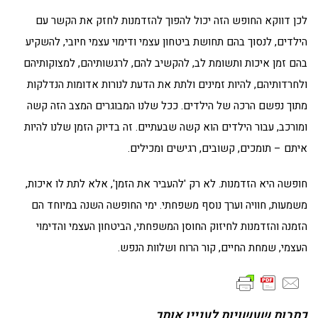
לכן דווקא החופש הזה יכול להפוך להזדמנות לחזק את הקשר עם
הילדים, לנסוך בהם תחושת ביטחון עצמי ודימוי עצמי חיובי, להשקיע
בהם זמן איכות ותשומת לב, להקשיב להם, לרגשותיהם, למצוקותיהם
ולחרדותיהם, להיות זמינים ולתת את הדעת לנורות אדומות הנדלקות
מתוך נפשם הרכה של הילדים. ככל שלנו המבוגרים המצב הזה קשה
ומורכב, עבור הילדים הוא קשה שבעתיים. זה בדיוק הזמן שלנו להיות
איתם – תומכים, קשובים, רגישים ומכילים.
חופשה היא הזדמנות. לא רק 'להעביר את הזמן', אלא לתת לו איכות,
משמעות, חוויה וערך נוסף משפחתי. ימי החופשה השנה במיוחד הם
הזמנה והזדמנות לחיזוק החוסן המשפחתי, הביטחון העצמי והדימוי
העצמי, שמחת החיים, קור הרוח ושלוות הנפש.
כתבות שעשויות לעניין אותך