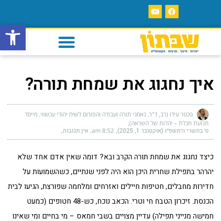
פתח סרגל
איך נחגוג את שמחת תורה?
פכטר עידו (רב, ד"ר, נאמני תורה ועבודה והפורום לשיח יהודי עכשווי. מייסד
תנועת תכלת – יהדות של השראה)
ט׳ בתשרי ה׳תשפ״ו (אוקטובר 1, 2025)
8:52 am
אין תגובות
כיצד נחגוג את שמחת תורה הקרב ובא? דומה שאין אדם אחד שלא
יהרהר בתפילת שחרית היכן הוא היה לפני שנתיים, כשהשמועות על
חדירות מחבלים, חטיפות חיילים ואזרחים ומלחמה שפורצת, הגיעו לבית
הכנסת. זיכרון הטבח חי וטרי. הכאב נוכח, כש-48 חטופים (כמעט
חמישה מנייני תפילה) עדיין מצויים בשבי חמאס – מי בחיים ומי שאינו