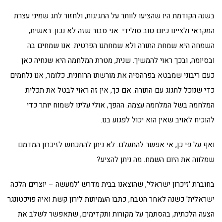
בשנה הקודמת היו שהציעו לוותר על החגיגות, ולחזור לחג שמיני עצרת
המקראי ולציינו כיום טוב סולידי. אני סבור שזה לא נכון. ראשית,
השמחה היא שמחת התורה ולא שמחתנו הפרטית. אנו שמחים בה
ובסיומה, ובכך ראוי להמשיך. שנית, מטרת המלחמה היא שנחיה כאן
כעם ריבוני שמבטא בפרהסיה את מורשתו הרוחנית. כלומר, אנו נלחמים
כדי שנוכל לחגוג עם התורה. אם כך, אין זה ראוי לבטל את תכלית
המלחמה בשל המלחמה עצמה. ההפך, אולי עלינו לשמוח יותר כדי
להוכיח לאויב שאין הוא יכול לפגוע בנו.
ואף על פי כן, אי אפשר להתעלם. לא ניתן להתכחש לזיכרון המדמם
שמלווה את היום השמח. מה ניתן להציע?
בחוברת 'זיכרון ישראלי', שהוצאנו בבית מדרש 'למעשה – יוצרים הלכה
ישראלית' כשנה לאחר הטבח, כתבו העמיתות לירון קשת ואיה פויכטונגר
הצעה הלכתית, בהסתמך על מקורות ותקדימים, שתאפשר לשלב את