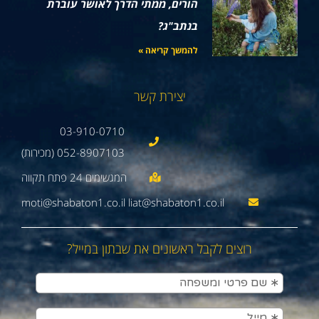
הורים, ממתי הדרך לאושר עוברת
בנתב"ג?
להמשך קריאה »
יצירת קשר
03-910-0710
052-8907103 (מכירות)
moti@shabaton1.co.il liat@shabaton1.co.il
רוצים לקבל ראשונים את שבתון במייל?