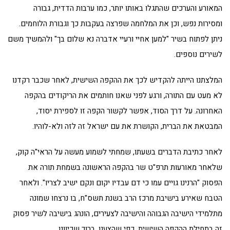
המאורע והערכים שהתגלו באותו יותר, כמו ערבות הדדית, גבורה
ומסירות נפש, וכן את המלחמה שפרצה בעקבות כך וגבורת הלוחמים.
ניתן לפתוח בשיר "למען אחיי ורעיי אדברה נא שלום בך" ולהמשיך משם
לשירים נוספים.
המלצתנו הייתה להקדיש לכך את ההקפה השישית, לאחר שכבר רקדנו
לא מעט עם התורה, ורגע לפני שאנו חותמים את הריקודים בהקפה
האחרונה. על דרך הסוד, אפשר לקשור הקפה זו לספירת יסוד,
המבטאת את הברית, הקושרת את עם ישראל זה לזה ולא-לוהיו.
לאחר כתיבת הדברים בשעתו, שמחתי לשמוע מעשה על הראי"ה קוק,
שלאחר מאורעות תרפ"ט שר בהקפה הראשונה בשמחת תורה את
הפסוק "הרנינו גויים עמו כי דם עבדיו יקום ונקם ישיב לצריו". ולאחר
הטבח שאירע בישיבת מרכז הרב בשנת תשס"ח, בו נרצחו שמונה
מתלמידי הישיבה הגבוהה והישיבה לצעירים, הונהג בישיבה לשיר פסוק
זה בתחילת ההקפה השישית, כפי שהצענו. ברוך שכיוונו.