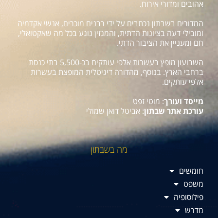
אהובים ומדורי אירוח.
המדורים בשבתון נכתבים על ידי רבנים מוכרים, אנשי אקדמיה
ומובילי דעה בציונות הדתית, והמגזין נוגע בכל מה שאקטואלי,
חם ומעניין את הציבור הדתי.
השבועון מופץ בעשרות אלפי עותקים בכ-5,500 בתי כנסת
ברחבי הארץ. בנוסף, מהדורה דיגיטלית המופצת בעשרות
אלפי עותקים.
מייסד ועורך
: מוטי זפט
עורכת אתר שבתון
: אביטל דואן שמולי
מה בשבתון
חומשים
משפט
פילוסופיה
מדרש