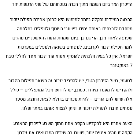
הזיכרון המר ביום השמח מתוך הכרה בנוכחותם של שני הרגשות יחד.
ההצעה המיידית והקלה ביותר למימוש היא כמובן אמירת תפילת יזכור
מיוחדת לנרצחים באותם ימים ביישובי העוטף ולנופלים במלחמה
שפרצה לאחר מכן. הרי גם כך ביום שמחת התורה האשכנזים נוהגים
לומר תפילת יזכור לקרובים, לנרצחים בשואה ולנופלים במערכות
ישראל. אין כל בעיה הלכתית להוסיף אפוא עוד יזכור אחד לחללי טבח
7 באוקטובר.
לטעמי, בשל הזיכרון הטרי, יש להפריד יזכור זה משאר תפילות היזכור
ולהקדיש לו מעמד מיוחד. כמובן, יש לדרוש מכל המתפללים – כולל
אלה שיש להם הורים – להיות נוכחים בו ולא לצאת החוצה. מספר
נוסחים חוברו לתפילת יזכור זו, וניתן למצוא אותם באתר שלנו.
הצעה אחרת היא להקדיש הקפה אחת מתוך השבע לזיכרון המאורע.
הקפה זו תהיה איטית יותר, ויושרו בה שירים המבטאים את זיכרון