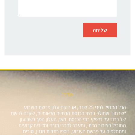
אודות
הכל התחיל לפני 25 שנה, אז הוקם עלון פרשת השבוע
"שבתון" שחולק בבתי הכנסת הדתיים הלאומיים, שקנה לו שם
של כבוד על דלפקי בתי הכנסת. מאז, העלון הפך לשבועון
המוביל בציבור הדתי, ומעבר לדברי תורה ומדורים קבועים
ומתחלפים על פרשת השבוע, נוספו כתבות מגזין, טורים