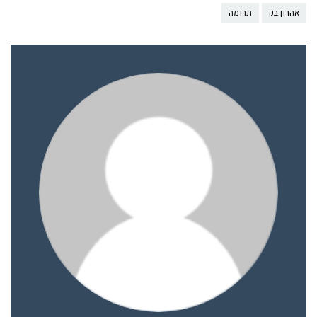
אהרון בק
תרומה