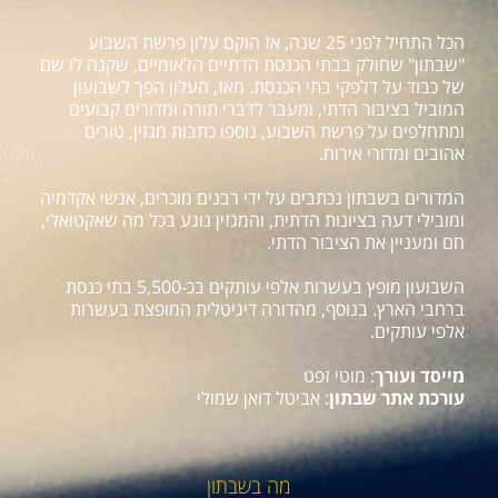
הכל התחיל לפני 25 שנה, אז הוקם עלון פרשת השבוע
"שבתון" שחולק בבתי הכנסת הדתיים הלאומיים, שקנה לו שם
של כבוד על דלפקי בתי הכנסת. מאז, העלון הפך לשבועון
המוביל בציבור הדתי, ומעבר לדברי תורה ומדורים קבועים
ומתחלפים על פרשת השבוע, נוספו כתבות מגזין, טורים
אהובים ומדורי אירוח.
המדורים בשבתון נכתבים על ידי רבנים מוכרים, אנשי אקדמיה
ומובילי דעה בציונות הדתית, והמגזין נוגע בכל מה שאקטואלי,
חם ומעניין את הציבור הדתי.
השבועון מופץ בעשרות אלפי עותקים בכ-5,500 בתי כנסת
ברחבי הארץ. בנוסף, מהדורה דיגיטלית המופצת בעשרות
אלפי עותקים.
מייסד ועורך
: מוטי זפט
עורכת אתר שבתון
: אביטל דואן שמולי
מה בשבתון