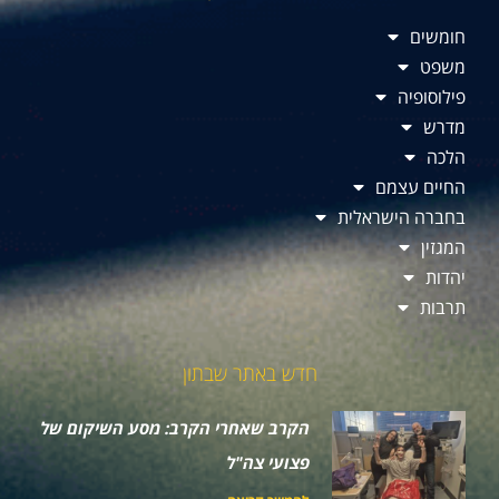
חומשים
משפט
פילוסופיה
מדרש
הלכה
החיים עצמם
בחברה הישראלית
המגזין
יהדות
תרבות
חדש באתר שבתון
הקרב שאחרי הקרב: מסע השיקום של
פצועי צה"ל