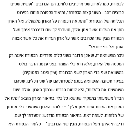
לכפורת, כמו לארון, שני מרכיבים נלווים, הם הכרובים: "ועשית שניים
כרובים זהב… משני קצות הכפורת"; ותיאור הכפורת חותם בפירוט
תכליתה של הכפורת: "ונתת את הכפורת על הארון מלמעלה, ואל הארון
תתן את העדות אשר אתן אליך, ונועדתי לך שם ודיברתי איתך מעל
הכפורת מבין שני הכרובים אשר על ארון העדות את כל אשר אצווה
אותך אל בני ישראל".
ניכר מהשוואה זו, שאכן מדובר בשני כלים נפרדים. הכפורת איננה רק
המכסה של הארון, אלא היא כלי העומד בפני עצמו. הדבר בולט
בהשוואת שני בדי הארון לשני הכרובים (עיין היטב בפסוקים).
בעיקר חשובה ההשוואה בנוגע למטרותיהם של שני הכלים. שניהם
משמשים את ה"עדות", היא לוחות הברית שבתוך הארון; אולם ישנו
הבדל משמעותי בתפקיד שנושא כל כלי. בתיאור הארון מובא: "ונתת אל
הארון את העדות אשר אתן אליך" – כלומר: הארון משמש ככלי אחסון
של הלוחות. לעומת זאת, בתיאור הכפורת מודגש: "ונועדתי לך שם,
ודיברתי איתך מעל הכפורת, מבין שני הכרובים" – כלומר: הכפורת היא