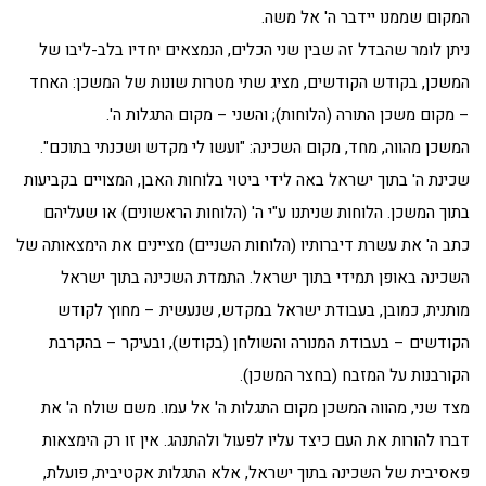
המקום שממנו יידבר ה' אל משה.
ניתן לומר שהבדל זה שבין שני הכלים, הנמצאים יחדיו בלב-ליבו של
המשכן, בקודש הקודשים, מציג שתי מטרות שונות של המשכן: האחד
– מקום משכן התורה (הלוחות); והשני – מקום התגלות ה'.
המשכן מהווה, מחד, מקום השכינה: "ועשו לי מקדש ושכנתי בתוכם".
שכינת ה' בתוך ישראל באה לידי ביטוי בלוחות האבן, המצויים בקביעות
בתוך המשכן. הלוחות שניתנו ע"י ה' (הלוחות הראשונים) או שעליהם
כתב ה' את עשרת דיברותיו (הלוחות השניים) מציינים את הימצאותה של
השכינה באופן תמידי בתוך ישראל. התמדת השכינה בתוך ישראל
מותנית, כמובן, בעבודת ישראל במקדש, שנעשית – מחוץ לקודש
הקודשים – בעבודת המנורה והשולחן (בקודש), ובעיקר – בהקרבת
הקורבנות על המזבח (בחצר המשכן).
מצד שני, מהווה המשכן מקום התגלות ה' אל עמו. משם שולח ה' את
דברו להורות את העם כיצד עליו לפעול ולהתנהג. אין זו רק הימצאות
פאסיבית של השכינה בתוך ישראל, אלא התגלות אקטיבית, פועלת,