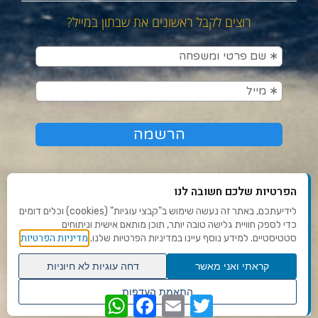
רוצים לקבל ראשונים את שבתון במייל?
הפרטיות שלכם חשובה לנו
לידיעתכם, באתר זה נעשה שימוש ב"קבצי עוגיות" (cookies) וכלים דומים
כדי לספק חוויית גלישה טובה יותר, תוכן מותאם אישית וניתוחים
תנאי שימוש ומדיניות פרטיות
מדיניות הפרטיות
סטטיסטיים. למידע נוסף עיינו במדיניות הפרטיות שלנו.
פנו אלינו
קראתי ואני מאשר
דחה עוגיות לא חיוניות
הצהרת נגישות
גלילה
התאמת העדפות
WhatsApp
Facebook
Email
Twitter
לראש
שנו העדפות פרטיות
Ⓒ 2020 - כל הזכויות שמורות לשבתון
העמוד