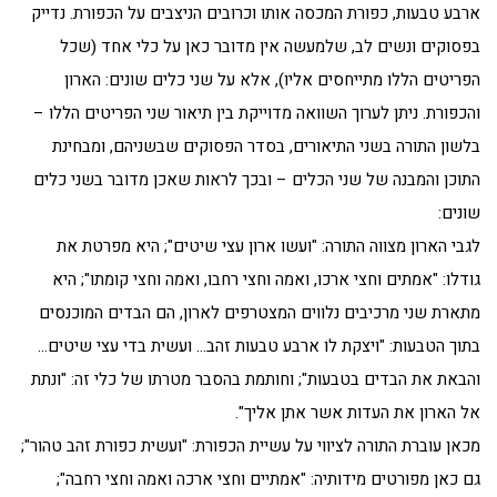
ארבע טבעות, כפורת המכסה אותו וכרובים הניצבים על הכפורת. נדייק
בפסוקים ונשים לב, שלמעשה אין מדובר כאן על כלי אחד (שכל
הפריטים הללו מתייחסים אליו), אלא על שני כלים שונים: הארון
והכפורת. ניתן לערוך השוואה מדוייקת בין תיאור שני הפריטים הללו –
בלשון התורה בשני התיאורים, בסדר הפסוקים שבשניהם, ומבחינת
התוכן והמבנה של שני הכלים – ובכך לראות שאכן מדובר בשני כלים
שונים:
לגבי הארון מצווה התורה: "ועשו ארון עצי שיטים"; היא מפרטת את
גודלו: "אמתים וחצי ארכו, ואמה וחצי רחבו, ואמה וחצי קומתו"; היא
מתארת שני מרכיבים נלווים המצטרפים לארון, הם הבדים המוכנסים
בתוך הטבעות: "ויצקת לו ארבע טבעות זהב… ועשית בדי עצי שיטים…
והבאת את הבדים בטבעות"; וחותמת בהסבר מטרתו של כלי זה: "ונתת
אל הארון את העדות אשר אתן אליך".
מכאן עוברת התורה לציווי על עשיית הכפורת: "ועשית כפורת זהב טהור";
גם כאן מפורטים מידותיה: "אמתיים וחצי ארכה ואמה וחצי רחבה";