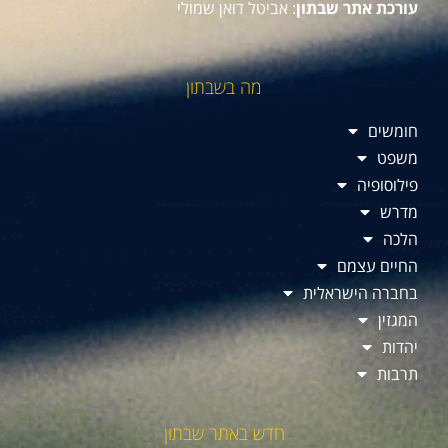
עורכת אתר שבתון
: אביטל דואן שמולי
מה בשבתון
חומשים
משפט
פילוסופיה
מדרש
הלכה
החיים עצמם
בחברה הישראלית
המגזין
יהדות
תרבות
חדש באתר שבתון