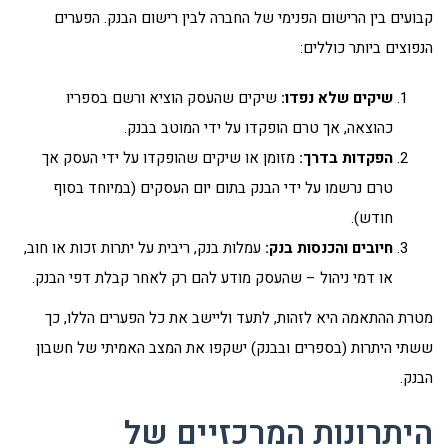
קבועים בין הרישום הפנימי של החברה לבין רישום הבנק. הפערים
הנפוצים ביותר כוללים:
שיקים שלא נפדו:
שיקים שהעסק הוציא ורשם בספריו
כהוצאה, אך טרם הופקדו על ידי המוטב בבנק.
הפקדות בדרך:
מזומן או שיקים שהופקדו על ידי העסק אך
טרם נרשמו על ידי הבנק בתום יום העסקים (במיוחד בסוף
חודש).
חיובים והכנסות בנק:
עמלות בנק, ריבית על יתרות זכות או חוב,
או דמי ניהול – שהעסק מודע להם רק לאחר קבלת דפי הבנק.
מטרת ההתאמה היא לזהות, לתעד וליישב את כל הפערים הללו, כך
ששתי היתרות (בספרים ובבנק) ישקפו את המצב האמיתי של חשבון
הבנק.
היתרונות המרכזיים של