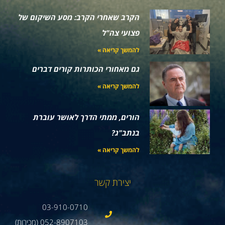
הקרב שאחרי הקרב: מסע השיקום של
פצועי צה"ל
להמשך קריאה »
גם מאחורי הכותרות קורים דברים
להמשך קריאה »
הורים, ממתי הדרך לאושר עוברת
בנתב"ג?
להמשך קריאה »
יצירת קשר
03-910-0710
052-8907103 (מכירות)