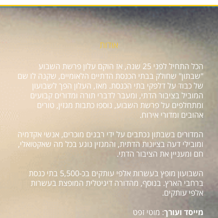
אודות
הכל התחיל לפני 25 שנה, אז הוקם עלון פרשת השבוע
"שבתון" שחולק בבתי הכנסת הדתיים הלאומיים, שקנה לו שם
של כבוד על דלפקי בתי הכנסת. מאז, העלון הפך לשבועון
המוביל בציבור הדתי, ומעבר לדברי תורה ומדורים קבועים
ומתחלפים על פרשת השבוע, נוספו כתבות מגזין, טורים
אהובים ומדורי אירוח.
המדורים בשבתון נכתבים על ידי רבנים מוכרים, אנשי אקדמיה
ומובילי דעה בציונות הדתית, והמגזין נוגע בכל מה שאקטואלי,
חם ומעניין את הציבור הדתי.
השבועון מופץ בעשרות אלפי עותקים בכ-5,500 בתי כנסת
ברחבי הארץ. בנוסף, מהדורה דיגיטלית המופצת בעשרות
אלפי עותקים.
מייסד ועורך
: מוטי זפט