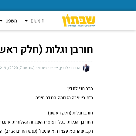
חומשים
משפט
חורבן וגלות (חלק ראשו
הרב חגי לונדין
י״ז באב ה׳תש״פ (אוגוסט 7, 2020)
:19 am
הרב חגי לונדין
ר"מ בישיבה הגבוהה-הסדר חיפה
חורבן וגלות (חלק ראשון)
החורבן והגלות, ככל דפוסי ההשגחה האלוהית, אינם ענ
רק… שהחטא עצמו הוא עונשו" (נפש החיים א, יב). הפ