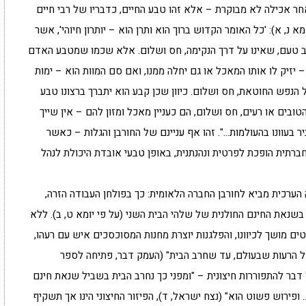
חר אכילה לא מבוקרת – אלא זהו טבע החיים, כדבריו של רבי חיים
מא נ, א): 'כל האומר הקדוש ברוך הוא ותרן הוא – יותרון חיוהי', אשר
טוב טעם, שאינו על דרך הנקימה, חס ושלום. אלא שכמו שמטבע האדם
זיק לו אותו המאכל או גם יחלה ממנו, ואם סם המוות הוא – ימות
 של הנפש החוטאת, חס ושלום. כיוון שכן קבע הוא יתברך ברצונו טבע
בים או רעים, חס ושלום, הם כעניין מאכל ומזון להם – אין שייך
ר בעוונו בהעולמות…". זהו אף עניינם של החורבן והגלות – כאשר
ברתית הופכת לפרטית ונהנתנית, באופן טבעי אובדת היכולת לנהל
עה הערכית מביא לחורבן החברה הלאומית: כך בפולחן העבודה הזרה,
ך בשנאת החינם החולנית של שלהי הבית השני (על פי יומא ט, ב). ללא
 מושך לכיוונו, והפלגנות יוצרת מחנות המסוכסכים איש עם רעהו,
כל הרעות שבעולם, עד שחרב הבית" (העמק דבר, פתיחה לספר
דבר להתפוררות חיצונית – "ומפני כך נחרב הבית בשביל שנאת חינם
פירוש פשוט הוא" (נצח ישראל, ד), הפיזור החיצוני הינו אך תשקיף