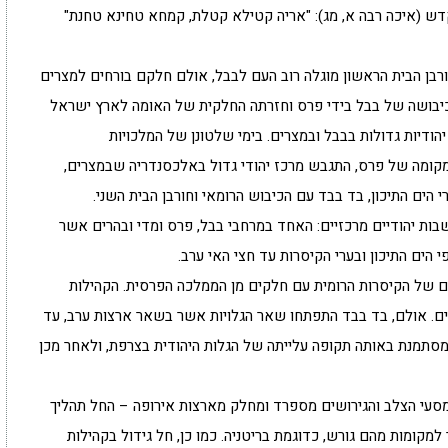
דש (איכה רבה א, מג): "אריה קטילא קטלת, קמחא טחינא טחנת"
רבן הבית הראשון מוגלה רוב העם לבבל, אולם חלקם בורחים למצרים
כיבושה של בבל בידי פרס וחזרתה החלקית של האומה לארץ ישראל
 יהודיות גדולות בבבל ובמצרים. בימי שלטונן של המלכויות
מקומה של פרס, התגבש מרכז יהודי גדול באלכסנדריה שבמצרים,
 הים התיכון, בד בבד עם הכיבוש הרומאי וחורבן הבית השני.
בות יהודיים מרכזיים: האחד במרחבי בבל, פרס ומדי ובהרים אשר
י הים התיכון ובערי הקיסרות עד חצי האי ערב.
 של הקיסרות הרומית עם חלקים מן הממלכה הפרסית. הקהילות
דים. אולם, בד בבד התפתחו שאר הגלויות אשר בשאר ארצות ערב, עד
מסתמנת באותה תקופה עלייתה של הגלות היהודית בצרפת, ולאחר מכן
 מסעי הצלב והגירושים מספרד ומחלק מארצות אירופה – החל תהליך
ר למקומות מהם גורש, כדוגמת בריטניה. כמו כן, חל גידול בקהילות