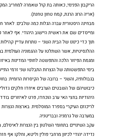
הריקבון הפנימי, כאותה בת קול שאמרה למחריב המק
(אריה הרוג הרגת, קמח טחון טחנת).
מבחינה היסטורית עברה הגלות כמה שלבים: לאחר חו
ומייסדים שם את ראשית היישוב היהודי. אף לאחר 
תוך כדי כינונו של הבית השני – נותרות עדיין קהילות
ההלנסיטיות, אשר השתלטו על ההגמוניה העולמית ב
ומגמת הפיזור הלכה והתפשטה לחופי המדינות באיזורי
בימי התפשטותה של הנצרות התבלטו שני זרמי התייש
בגבולותיה, והשני – ברובה של הקיסרות הרומית: בחופ
כיבושיהם של השבטים הערבים איחדו חלקים גדולים
היהודיות בחצי האי ערב הוכחדו, פרט לאיזורים בוד
לריכוזם העיקרי בספרד המוסלמית. בארצות הנצרות 
במערבה של גרמניה ובבריטניה.
עקב השינויים בתחומי השלטון בין הנצרות לאיסלם,
נדידה יהודי לכיוון מרחבי פולין וליטא, וחלקו אף חז