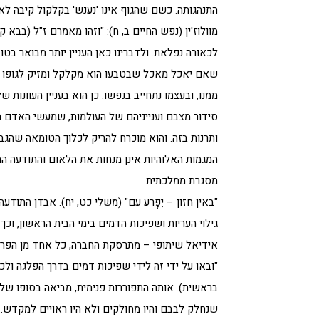
התנהגותה. כשם שהגוף אינו 'נענש' בקלקול קיבה לא
מוולוז'ין (נפש החיים ב, ח): "וזהו מאמרם ז"ל (בבא ק
לכאורה נפלאת. ולדברינו כאן העניין יותר מבואר ב
שאם יאכל מאכל שבטבעו הוא מקלקל ומזיק לגופו – י
ממנו, ובעצמו נתחייב בנפשו. כן הוא בעניין העוונות
סידור מצבם וענייניהם של העולמות, שמעשי האדם הטו
ותרנות בזה. והוא מוכרח להריק לכלוך הטומאה שהגבי
המגמות האלוהיות אינן מנחות את הלאום והתודעה הח
מסגרת ממלכתית.
"באין חזון – יִפָּרע עם" (משלי כט, יח). אבדן התוד
גילוי העריות ושפיכות הדמים בימי הבית הראשון, וכ
אידיאל שיתופי – מתרסקת החברה, כל אחד מן הפרטים
"ובאו על ידי זה לידי שפיכות דמים בדרך הפלגה ול
בראשית). אותה התפוררות פנימית, מביאה בסופו של 
שנחלק לבבם והיו מחולקים ולא היו ראויים למקדש… ו