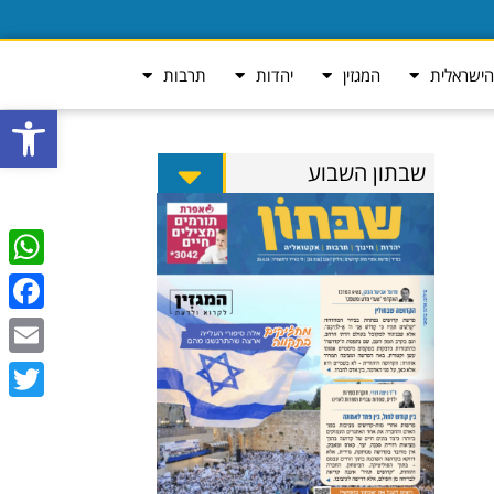
ישראלית
המגזין
יהדות
תרבות
פתח סרגל
שבתון השבוע
tsApp
ebook
Email
Twitter