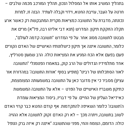
בתהליך המשיב אותו אל המסלול הנכון, תהליך המורכב מכמה שלבים –
חרטה על העבר, עזיבת החטא, וידוי וקבלה לעתיד. הבנה זו, למרות
נכונתה, מדברת על התשובה כמציאות מקרית המתבקשת רק כאשר ארע
תקלה הזוקקת תיקון. המדרש (תנא דבי אליהו רבה, פל"א) מרים את
מבטנו לתשובה מסוג אחר. על פי המדרש "תשובה קדמה לעולם",
כלומר, התשובה איננה אך תיקון כישלונותיו האישיים של האדם הקורים
פעם בפעם אלא הכח המניע את המציאות כולה. הרב שמעון סטרליץ,
אחד מתלמידיו הגדולים של הרב קוק, במאמרו הפנומנלי "התשובה
לאור הסתכלותו של רבינו" (מופיע בסוף 'אורות התשובה' במהדורת אור
עציון) מסביר כי אין מדובר כאן על התשובה במשמעותה המצומצמת,
כתיקון משבריו האישיים של הפרט – אלא על התשובה המשמשת
כאידיאל העליון של החיים. על פי דבריו, ביסוד המציאות עומדת
ה'תשובה' כלומר השאיפה להתקדמות. אף קודם החטא כבר קרוי האדם
לשוב בתשובה, ויתרה מכך – לא רק האדם זקוק לתשובה אלא ההויה
כולה: הדומם, הצומח והחי, מפני שהתשובה "איננה רק איזה ברק הנופל