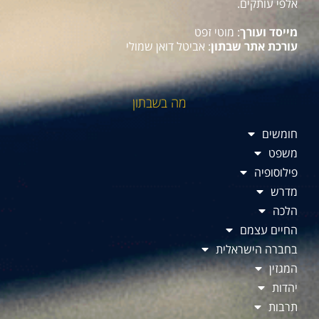
אלפי עותקים.
מייסד ועורך
: מוטי זפט
עורכת אתר שבתון
: אביטל דואן שמולי
מה בשבתון
חומשים
משפט
פילוסופיה
מדרש
הלכה
החיים עצמם
בחברה הישראלית
המגזין
יהדות
תרבות