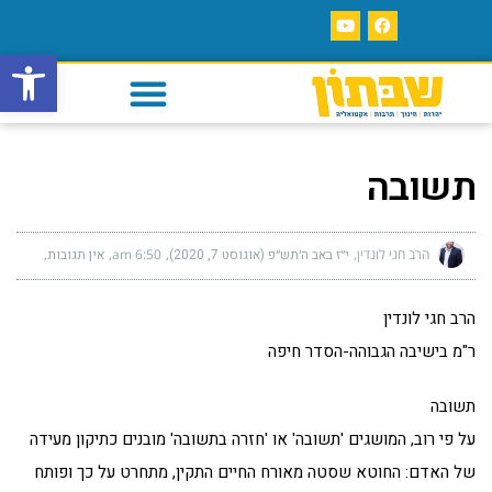
פתח סרגל
תשובה
הרב חגי לונדין
י״ז באב ה׳תש״פ (אוגוסט 7, 2020)
6:50 am
אין תגובות
הרב חגי לונדין
ר"מ בישיבה הגבוהה-הסדר חיפה
תשובה
על פי רוב, המושגים 'תשובה' או 'חזרה בתשובה' מובנים כתיקון מעידה
של האדם: החוטא שסטה מאורח החיים התקין, מתחרט על כך ופותח