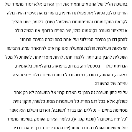
בחשכת הליל של החטאים ומאיר את דרך האדם אלא יסוד מתמיד של
החיים כולם, הפועל את פעולתו החיונית, בהמריצו את אישי ההויה כולה
לקראת התקדמותם והתפתחותם השלמה" (שם). כלומר, ישנו תהליך
אבולציוני השורה בקוסמוס כולו, יצר החיים הדוחף את ההויה כולה
להתקדם הן במימד הביולוגי ועל אחת כמה וכמה במימד הרוחני.
המציאות העולמית הולכת ומתעלה ואנו קרואים להתאחד עמה. התביעה
השכלית להבין טוב יותר, ללמוד יותר, להיות מוסרי יותר, להשתכלל מכל
הבחינות כולן – בטכנולוגיה, במדע, ברפואה, בחקלאות, בלאומיות,
באהבה, באמונה, בתורה, במצוה ובכל כוחות החיים כולם – היא היא
עניינה של התשובה.
על פי כיוון חשיבה זה מובן כי האדם קרוי אל התשובה לא רק אחר
כשלון, אלא בכל רגע מחייו. כל השתפרות מסוג כלשהי, תיקון זווית
מסויימת בחיים – נכללים הם בגדר 'תשובה'. האדם השלם הוא אשר
"כל ימיו בתשובה" (שבת קנג, א), כלומר, האדם העוסק בשיפור מתמיד
של אישיותו והעולם הסובב אותו (יש המסבירים בדרך זו את דבריו