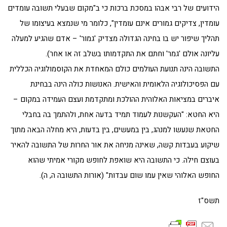
הידועים של רבי אבהו במסכת ברכות כי ב"מקום שבעלי תשובה עומדים
עומדין, צדיקים גמורים אינם עומדין", כלומר מי שנמצא בעיצומו של
תהליך שיפור יש בו בחינה הגדולה מצדיק 'גמור' – אדם שהגיע למעלה
עליונה אולם 'גמר' וחתם את התקדמותו בשלב זה או אחר).
התשובה הינה תנועת העולמים כולם המאחדת את הקוסמולוגיה הכללית
עם הפסיכולוגיה הלאומית והאישית. האנושות כולה הינה בבחינת
איברים במציאות האלוהית ההולכת ומתקדמת ועצם העמידה במקום –
היא החטא: "העקשנות לעמוד תמיד בדעה אחת, ולהתמך בה בחבלי
החטאת שנעשו למנהג, בין במעשים, בין בדעות, היא מחלה הבאה מתוך
שיקוע בעבדות קשה, שאינה מניחה את אור החרות של התשובה להאיר
בעוצם חילה. כי התשובה היא שואפת לחופש מקורי אמיתי שהוא
החופש האלוהי שאין עמו שום עבדות" (אורות התשובה ה, ה).
תשס"ז