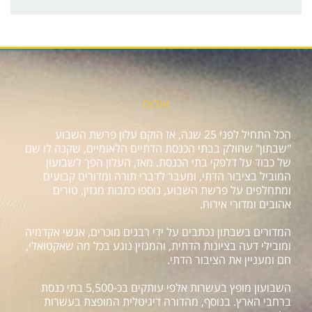
אודות
הכל התחיל לפני 25 שנה, אז הוקם עלון פרשת השבוע
"שבתון" שחולק בבתי הכנסת הדתיים הלאומיים, שקנה לו שם
של כבוד על דלפקי בתי הכנסת. מאז, העלון הפך לשבועון
המוביל בציבור הדתי, ומעבר לדברי תורה ומדורים קבועים
ומתחלפים על פרשת השבוע, נוספו כתבות מגזין, טורים
אהובים ומדורי אירוח.
המדורים בשבתון נכתבים על ידי רבנים מוכרים, אנשי אקדמיה
ומובילי דעה בציונות הדתית, והמגזין נוגע בכל מה שאקטואלי,
חם ומעניין את הציבור הדתי.
השבועון מופץ בעשרות אלפי עותקים בכ-5,500 בתי כנסת
ברחבי הארץ. בנוסף, מהדורה דיגיטלית המופצת בעשרות