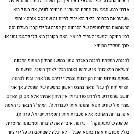
ב"אותו המטבע" של החטא? האם אין בכך משום "להזכיר עוונותיו של
אדם" ברגע חגיגי של חנוכת המשכן ? מבחינה לוגית, אם העגל הוא
שערער את הכהונה, כיצד הוא יכול להיות זה שמבסס אותה ? ומהי
המשמעות הפילוסופית של ההבחנה בין כפרה על ידי קרבן בעולם הזה
לבין מחיקה "למעני" לעתיד לבוא? האם הקורבן הוא כלי פדגוגי זמני או
צורך מטפיזי מהותי?
להבנתי, המפתח להבנת האגדה טמון במושג התיקון האמוני המכונה
"העלאת הניצוצות" או שימוש באותו הכלי לצורך הופכי. פרשת צו
עוסקת בפירוט תורת הקורבנות ובמילוי ידיהם של אהרן ובניו לכהונה.
הציווי "קח לך עגל" נראה במבט ראשון כמעשה של השפלה, אך אני
חושב שהמדרש מלמדנו סוד גדול: אין תיקון אמיתי אלא אם כן האדם
עומד מול שורש חטאו ומפנה אותו לעבודת ה'. המהר"ל מבאר כי האמת
אינה בורחת מהחטא אלא מעבדת אותו (תפארת ישראל, פרק ח).
הכהונה ש"נתפקפקה" – כלומר, איבדה את יציבותה וסמכותה המוסרית
בגלל מעורבות אהרן בחטא העגל – לא יכלה להשתקם רק על ידי ציווי