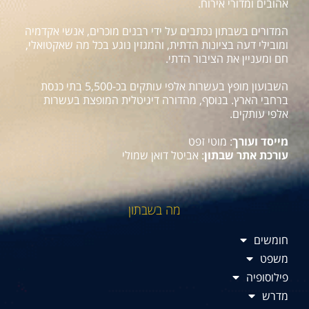
אהובים ומדורי אירוח.
המדורים בשבתון נכתבים על ידי רבנים מוכרים, אנשי אקדמיה
ומובילי דעה בציונות הדתית, והמגזין נוגע בכל מה שאקטואלי,
חם ומעניין את הציבור הדתי.
השבועון מופץ בעשרות אלפי עותקים בכ-5,500 בתי כנסת
ברחבי הארץ. בנוסף, מהדורה דיגיטלית המופצת בעשרות
אלפי עותקים.
מייסד ועורך
: מוטי זפט
עורכת אתר שבתון
: אביטל דואן שמולי
מה בשבתון
חומשים
משפט
פילוסופיה
מדרש