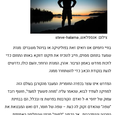
צילום: אנספלאש, steve-halama
בחיי היומיום אנו רואים זאת בפוליטיקה או בניהול משברים: מנהיג
שמעד בתחום מסוים, חייב להוכיח את תיקונו דווקא באותו התחום כדי
לזכות מחדש באמון הציבור. אהרן, המנהיג הרוחני, והעם כולו, נדרשים
לגעת בנקודת הכאב כדי להשתחרר ממנה.
המדרש אינו עוצר בכפרה החומרית. המעבר מהקורבן בעולם הזה
למחיקה לעתיד לבוא, שנאמר עליה "מוחה פשעיך למעני", חושף רובד
עמוק של יחסי א-ל ואדם. הקורבנות בפרשת צו ובכלל, הם בבחינת
"שפה" שהאדם זקוק לה כעת – שפה של חומר, דם ואש המבטאת את
החרטה וההתקרבות. אך הכתוב "למעני" מרמז שהסליחה האמיתית