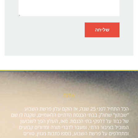
אודות
הכל התחיל לפני 25 שנה, אז הוקם עלון פרשת השבוע
"שבתון" שחולק בבתי הכנסת הדתיים הלאומיים, שקנה לו שם
של כבוד על דלפקי בתי הכנסת. מאז, העלון הפך לשבועון
המוביל בציבור הדתי, ומעבר לדברי תורה ומדורים קבועים
ומתחלפים על פרשת השבוע, נוספו כתבות מגזין, טורים