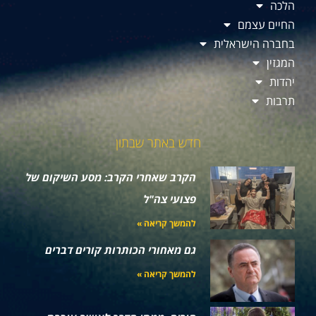
הלכה
החיים עצמם
בחברה הישראלית
המגזין
יהדות
תרבות
חדש באתר שבתון
הקרב שאחרי הקרב: מסע השיקום של
פצועי צה"ל
להמשך קריאה »
גם מאחורי הכותרות קורים דברים
להמשך קריאה »