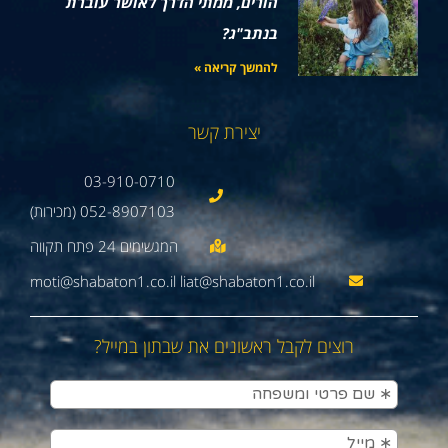
הורים, ממתי הדרך לאושר עוברת
בנתב"ג?
להמשך קריאה »
יצירת קשר
03-910-0710
052-8907103 (מכירות)
moti@shabaton1.co.il liat@shabaton1.co.il
רוצים לקבל ראשונים את שבתון במייל?