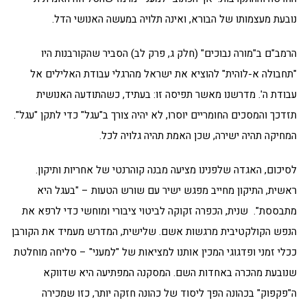
נובעת מעצמותו של הבורא, ואינה תלויה במעשה האנושי הדל.
הרמב"ם ב"מורה נבוכים" (חלק ג, פרק לב) הסביר שהקורבנות היו
"תחבולה א-לוהית" להוציא את ישראל מהרגלי עבודת האלילים אל
עבודת ה'. מדרשנו מאשר תפיסה זו: בעתיד, כשהתודעה האנושית
תזדכך והמסכים החומריים יוסרו, לא יהיה צורך ב"עגל" כדי לתקן "עגל".
המחיקה תהיה ישירה, שכן האמת תהיה גלויה לכל.
לסיכום, האגדה שלפנינו מציעה מבנה קוהרנטי של אחריות ותיקון.
ראשית, התיקון מחייב מפגש ישיר עם שורש הטעות – "בעגל היא
מתבססת". שנית, הכפרה זקוקה לביטוי ציבורי ומוחשי כדי לרפא את
הנפש הקולקטיבית מרגשות אשם. שלישית, המדרש מעמיד את הקורבן
ככלי זמני ופדגוגי המכין אותנו למציאות של "למעני" – סליחה מוחלטת
שנובעת מהכרה באחדות השם. המסקנה המפתיעה היא שדווקא
ה"פקפוק" בכהונה הפך ליסוד של כהונה חזקה יותר, כזו שמכירה