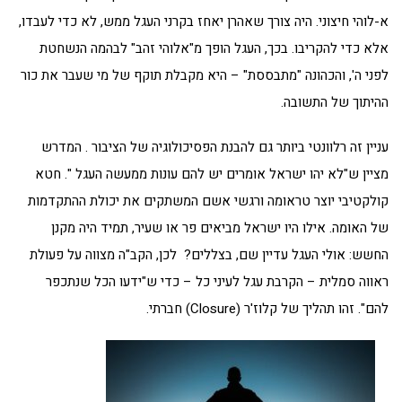
א-לוהי חיצוני. היה צורך שאהרן יאחז בקרני העגל ממש, לא כדי לעבדו,
אלא כדי להקריבו. בכך, העגל הופך מ"אלוהי זהב" לבהמה הנשחטת
לפני ה', והכהונה "מתבססת" – היא מקבלת תוקף של מי שעבר את כור
ההיתוך של התשובה.
עניין זה רלוונטי ביותר גם להבנת הפסיכולוגיה של הציבור . המדרש
מציין ש"לא יהו ישראל אומרים יש להם עונות ממעשה העגל ". חטא
קולקטיבי יוצר טראומה ורגשי אשם המשתקים את יכולת ההתקדמות
של האומה. אילו היו ישראל מביאים פר או שעיר, תמיד היה מקנן
החשש: אולי העגל עדיין שם, בצללים? לכן, הקב"ה מצווה על פעולת
ראווה סמלית – הקרבת עגל לעיני כל – כדי ש"ידעו הכל שנתכפר
להם". זהו תהליך של קלוז'ר (Closure) חברתי.