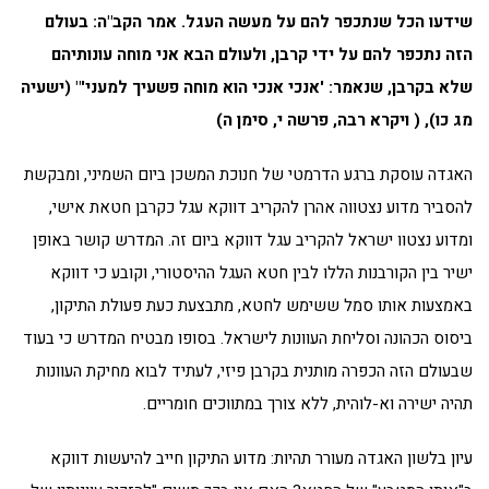
שידעו הכל שנתכפר להם על מעשה העגל. אמר הקב"ה: בעולם
הזה נתכפר להם על ידי קרבן, ולעולם הבא אני מוחה עונותיהם
שלא בקרבן, שנאמר: 'אנכי אנכי הוא מוחה פשעיך למעני'" (ישעיה
מג כו), ( ויקרא רבה, פרשה י, סימן ה)
האגדה עוסקת ברגע הדרמטי של חנוכת המשכן ביום השמיני, ומבקשת
להסביר מדוע נצטווה אהרן להקריב דווקא עגל כקרבן חטאת אישי,
ומדוע נצטוו ישראל להקריב עגל דווקא ביום זה. המדרש קושר באופן
ישיר בין הקורבנות הללו לבין חטא העגל ההיסטורי, וקובע כי דווקא
באמצעות אותו סמל ששימש לחטא, מתבצעת כעת פעולת התיקון,
ביסוס הכהונה וסליחת העוונות לישראל. בסופו מבטיח המדרש כי בעוד
שבעולם הזה הכפרה מותנית בקרבן פיזי, לעתיד לבוא מחיקת העוונות
תהיה ישירה וא-לוהית, ללא צורך במתווכים חומריים.
עיון בלשון האגדה מעורר תהיות: מדוע התיקון חייב להיעשות דווקא