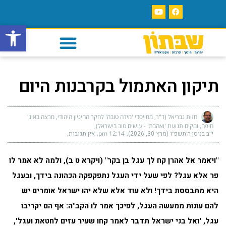
פתח סרגל
תיקון האתמול בקרבנות היום
חזות גבריאל (ד"ר, ממייסדי 'מידה טובה' לחקר ההיגיון היהודי, מרצה באונ'
חיפה, ומקים תנועת 'ואהבת' - עושים טוב בישראל)
י״ב בניסן ה׳תשפ״ו (מרץ 30, 2026)
12:14 pm
אין תגובות
"
ויאמר אל אהרן קח לך עגל בן בקר" (ויקרא ט ב), ולמה לא אמר לו
פר אלא עגל? לפי שעל ידי העגל נתפקפקה הכהונה בידך, ובעגל
היא מתבססת בידך! ולא עוד אלא שלא יהו ישראל אומרים יש
להם עונות ממעשה העגל, לפיכך אמר לו הקב"ה: אף הם יקריבו
עגל, 'ואל בני ישראל תדבר לאמר קחו שעיר עזים לחטאת ועגל',