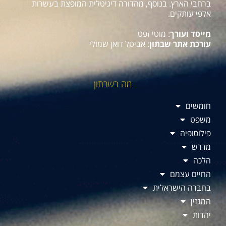
ברחבי הארץ. בנוסף, מהדורה דיגיטלית המופצת בעשרות
אלפי עותקים.
מייסד ועורך
: מוטי זפט
עורכת אתר שבתון
: אביטל דואן שמולי
מה בשבתון
חומשים
משפט
פילוסופיה
מדרש
הלכה
החיים עצמם
בחברה הישראלית
המגזין
יהדות