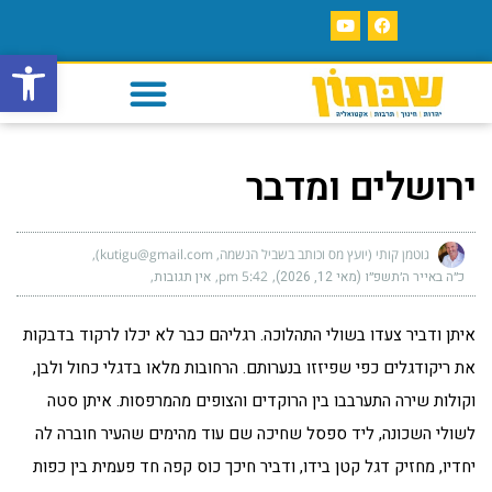
פתח סרגל
ירושלים ומדבר
גוטמן קותי (יועץ מס וכותב בשביל הנשמה, kutigu@gmail.com)
כ״ה באייר ה׳תשפ״ו (מאי 12, 2026)
5:42 pm
אין תגובות
איתן ודביר צעדו בשולי התהלוכה. רגליהם כבר לא יכלו לרקוד בדבקות
את ריקודגלים כפי שפיזזו בנערותם. הרחובות מלאו בדגלי כחול ולבן,
וקולות שירה התערבבו בין הרוקדים והצופים מהמרפסות. איתן סטה
לשולי השכונה, ליד ספסל שחיכה שם עוד מהימים שהעיר חוברה לה
יחדיו, מחזיק דגל קטן בידו, ודביר חיכך כוס קפה חד פעמית בין כפות