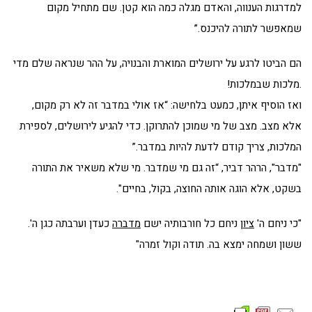
למדרגות הענווה, והאדם מגלה כמה הוא קטן. שם מתחיל מקום
שמאפשר לתורה להיכנס.”
הם הביטו לרגע על ירושלים המוארת והבנויה, על ההר שנראה שלם מדי
.מלכות שבמלכות!
ואז הוסיף איתן, כמעט בלחישה: “אז אולי במדבר זה לא רק מקום,
אלא מצב. מצב של מי שמוכן להתרוקן. כדי להגיע לירושלים, לספירת
המלכות, צריך קודם לדעת להיות במדבר.”
"מדבר", הרהר דביר, “זה גם מי שמדבר. מי שלא משאיר את התורה
בשקט, אלא הוגה אותה החוצה, בקול, בחיים".
"כי ניחם ה'
ציון
ניחם כל חורבותיה ישם
מדברה
כעדן וערבתה כגן ה'.
ששון ושמחה ימצא בה. תודה וקול זמרה"