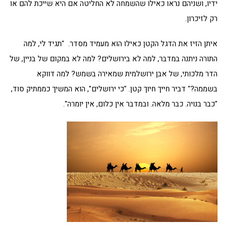
ידיו, ושניהם נראו כאילו שהשמחה לא החליטה אם היא שייכת להם או
רק לזיכרון.
איתן הזיז את הדגל הקטן כאילו הוא מעמיד מסדר. "תגיד לי, למה
התורה ניתנה במדבר, למה לא בירושלים? למה לא במקום של בניין, של
הדר מלכותי, של אבן ירושלמית שמאירה בשמש? למה דווקא
בשממה?" דביר חייך חיוך קטן. "כי ירושלים", הוא המשיך כממתיק סוד,
"כבר בנויה. כבר מלאה. ובמדבר אין כלום, אין יומרה".