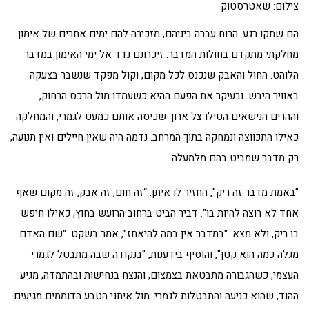
צילום: שאטרסטוק
הם שתקו רגע. הרוח עברה ביניהם, מזכירה להם ימים אחרים של אימון
מחלקתי מתקדם בחולות המדבר. זיכרונם נדד אל ימי האימון במדבר
הלוהט. החול והאבק שנכנס לכל מקום, וקול מפקד שנשבר בצעקה
באוויר היבש. ובעיקר את הפעם ההיא כשעמדו מול הרכס הרחוק,
וההרים הנישאים הטילו צל ארוך שכיסה אותם כמעט לגמרי, והמחלקה
כאילו התכווצה ונמחקה בתוך המרחב. נדמה היה שאין חיילים ואין תנועה,
רק מדבר שמביט בהם מלמעלה.
"באמת מדבר זה ריק", החזיר לו איתן. “זה חום, זה אבק, זה מקום שאף
אחד לא רוצה להיות בו". דביר הביט ברחוב הרועש בחוץ, כאילו חיפש
בו ריק, ולא מצא. "במדבר אין במה להיאחז", אמר בשקט. "שם האדם
מגלה כמה הוא קטן", והוסיף בידענות, "בנקודה שבה מתבטל לגמרי
העצמי, כשהגבורה מתבטאת בצמצום, והנצח בנחישות ובהתמדה, מגיע
ההוד, שהוא כניעה והתבטלות לגמרי. מול איתני הטבע הדוממים מגיעים