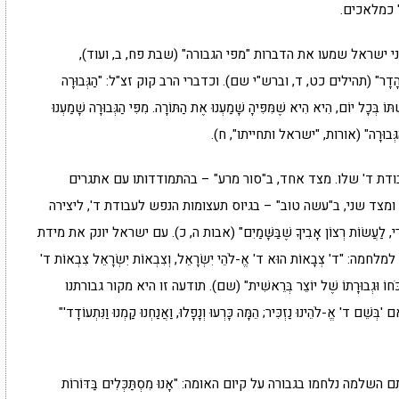
 כמלאכים.
ני ישראל שמעו את הדברות "מפי הגבורה" (שבת פח, ב, ועוד),
ֶּהָדָר" (תהילים כט, ד, וברש"י שם). וכדברי הרב קוק זצ"ל: "הַגְּבוּרָה
ּוֹ בְּכָל יוֹם, הִיא הִיא שֶׁמִּפִּיהָ שָׁמַעְנוּ אֶת הַתּוֹרָה. מִפִּי הַגְּבוּרָה שָׁמַעְנוּ
מִפִּי הַגְּבוּרָה" (אורות, "ישראל ותחייתו", ח).
ודת ד' שלו. מצד אחד, ב"סור מרע" – בהתמודדותו עם אתגרים
בות ד, א). ומצד שני, ב"עשה טוב" – בגיוס תעצומות הנפש לעבודת ד', ליצירה
וֹר כָּאֲרִי, לַעֲשׂוֹת רְצוֹן אָבִיךָ שֶׁבַּשָּׁמַיִם" (אבות ה, כ). עם ישראל יונק את מידת
' צְבָאוֹת הוּא ד' אֱ-לֹהֵי יִשְׂרָאֵל, וְצִבְאוֹת יִשְׂרָאֵל צִבְאוֹת ד'
ֹהִים כֹּחוֹ וּגְבוּרָתוֹ שֶׁל יוֹצֵר בְּרֵאשִׁית" (שם). תודעה זו היא מקור גבורתנו
ְשֵׁם ד' אֱ-לֹהֵינוּ נַזְכִּיר; הֵמָּה כָּרְעוּ וְנָפָלוּ, וַאֲנַחְנוּ קַמְנוּ וַנִּתְעוֹדָד'"
מה נלחמו בגבורה על קיום האומה: "אָנוּ מִסְתַּכְּלִים בַּדּוֹרוֹת