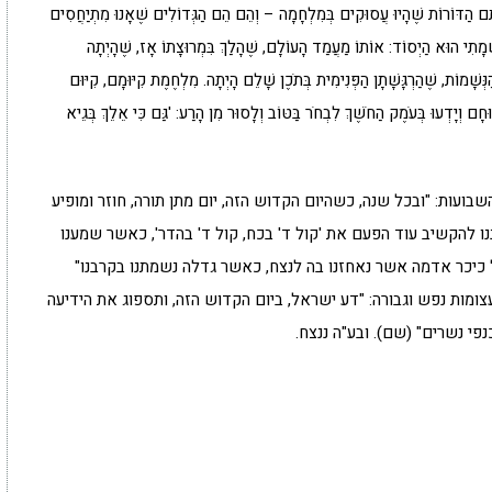
ֹתָם הַדּוֹרוֹת שֶׁהָיוּ עֲסוּקִים בְּמִלְחָמָה – וְהֵם הֵם הַגְּדוֹלִים שֶׁאָנוּ מִתְיַחֲסִים
שְׁמָתִי הוּא הַיְסוֹד: אוֹתוֹ מַעֲמַד הָעוֹלָם, שֶׁהָלַךְ בִּמְרוּצָתוֹ אָז, שֶׁהָיְתָה
ְּשָׁמוֹת, שֶׁהַרְגָּשָׁתָן הַפְּנִימִית בְּתֹכֶן שָׁלֵם הָיְתָה. מִלְחֶמֶת קִיּוּמָם, קִיּוּם
ּחָם וְיָדְעוּ בְּעֹמֶק הַחֹשֶׁךְ לִבְחֹר בַּטּוֹב וְלָסוּר מִן הָרַע: 'גַּם כִּי אֵלֵךְ בְּגֵיא
ועות: "ובכל שנה, כשהיום הקדוש הזה, יום מתן תורה, חוזר ומופיע
נו להקשיב עוד הפעם את 'קול ד' בכח, קול ד' בהדר', כאשר שמענו
 כיכר אדמה אשר נאחזנו בה לנצח, כאשר גדלה נשמתנו בקרבנו"
מנו נשאב קדושה תעצומות נפש וגבורה: "דע ישראל, ביום הקדוש הזה, ותספוג את הידיעה
י נשרים" (שם). ובע"ה ננצח.