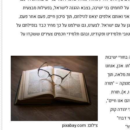
על לוחמים בני ישיבה, בצבא ההגנה לישראל, בפעילות מבצעית
אני ואותם אלפים יצאנו להילחם, תוך סיכון חיים, פעם אחר פעם,
ן על עם ישראל. לצערנו, גם שילמנו על כך מחיר כבד בנפילתם על
ובי תלמידינו ופקודינו, ובהם תלמידי חכמים צעירים ששקדו על
בחורי ישיבות
. אכן, אנחנו
ות מלאה, תוך
וצקה – "תורה
 א), תורת
ם אנו חיים",
 יהודה קוק
 דברו"
צילום: pixabay.com
!"