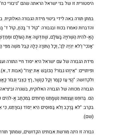
היסטורית זו של בני ישראל הראתה שהם "גיבורי כח"
במתן תורה באה לידי ביטוי מידת הגבורה האלוקית. ב
והדברות נאמרו בכוח ובגבורה: "קוֹל ד' בַּכֹּחַ, קוֹל ד' ב
הָאֱ-לֹהִית הַשְּׁרוּיָה בָּעוֹלָם, שֶׁחִדְּשָׁה אֶת הָעוֹלָם וּמְחַדַּשְׁת
'אָנֹכִי' וְ'לֹא יִהְיֶה לְךָ', וְכָל הַתּוֹרָה כֻּלָּהּ קִבֵּל מֹשֶׁה 
מידת הגבורה של עם ישראל היא יסוד חיי התורה ועב
ופיתויים: "אֵיזֶהוּ גִבּוֹר? הַכּוֹבֵשׁ אֶת יִצְרוֹ" (א
ולקדושה: "הֱוֵי עַז כַּנָּמֵר וְקַל כַּנֶּשֶׁר, רָץ כַּצְּבִי וְגִבּ
הגבורה מכוחה של הגבורה האלוקית, בשגרה וביציאה למלחמה: "ד
הֵם. בְּרוּחֵנוּ וְעַצְמוּת נִשְׁמָתֵנוּ חֲרוּתִים בְּמִכְתַּב אֱ-ל
בקרב: "לֹא בָּרֶכֶב וְלֹא בַּסּוּסִים הִיא יְסוֹד גְּבוּרָתֵנוּ, כִּי אִם 'בּ
(שם).
גבורה זו הינה מורשת אבותינו הקדושים, שמתוך תורתם השל