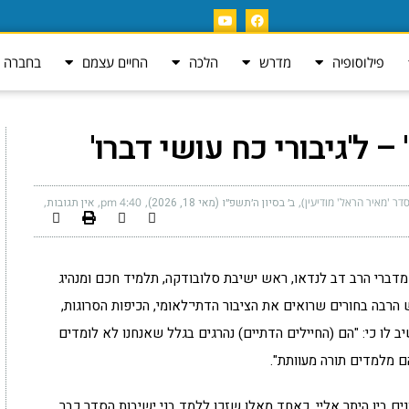
פילוסופיה
מדרש
הלכה
החיים עצמם
בחברה ה
– ל'גיבורי כח עושי דברו'
ר 'מאיר הראל' מודיעין)
ב׳ בסיון ה׳תשפ״ו (מאי 18, 2026)
4:40 pm
אין תגובות
דברי הרב דב לנדאו, ראש ישיבת סלובודקה, תלמיד חכם ומנהיג
 הרבה בחורים שרואים את הציבור הדתי־לאומי, הכיפות הסרוגות,
לו כי: "הם (החיילים הדתיים) נהרגים בגלל שאנחנו לא לומדים
ם מלמדים תורה מעוותת".
ים בין היתר אליי, כאחד מאלו שזכו ללמד בני ישיבות הסדר כבר