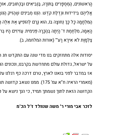
הָרִאשׁוֹנִים, הַמְסֻפָּרִים בַּתּוֹרָה, בַּנְּבִיאִים וּבַכְּתוּבִים, או
אֲלֵיהֶם בִּידִידוּת וּגְדֻלַּת קֹדֶשׁ. הִנְנוּ מְבִינִים שֶׁהַזִּיק הַנִּ
הַמִּלְחָמָה כָּל כָּךְ נְחוּצָה בּוֹ, הוּא גָּרַם לְהוֹפִיעַ אֶת אֵלֶּה הַנ
הָאֻמָּה, מִלְחֶמֶת ד' הָיְתָה בְּהַכָּרָה פְּנִימִית. עַזִּיזִים הָיוּ בְּרו
צַלְמָוֶת לֹא אִירָא רָע'" (אורות המלחמה, ב).
יסודות אלה מתחזקים בנו מדי שנה עם התקדש חג השב
על ישראל, גדולת עולם מתחדשת בקרבנו, ונכונים הנ
אז במדבר לפני בואנו לארץ, טרם דרכה כף רגלנו על
(מאמרי הראיה ח"א עמ' 175). מ
הקדושה הזאת לתוך נשמתך תמיד, כי הנך נישא על כנפ
לזכר אבי מורי ר' משה שנוולד ז"ל הכ"מ