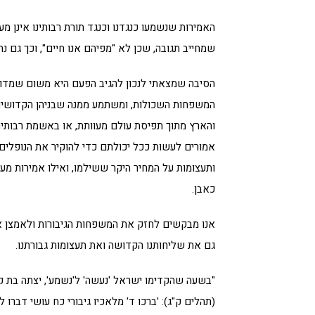
האמירות שנשמעו כנגדנו וכנגד תורת רבותינו אינן מע
שמחייב תגובה, שכן לא "מפיהם אנו חיים", וכך גם נ
הסיבה שמצאתי לנכון להגיב הפעם היא משום שמדו
המשפחות השכולות, ומשתמע ממנה שבניהן הקדושים,
והארץ מתוך תפיסת עולם מעוותת, או באשמת רבותיה
אמורים לעשות ככל יכולתם כדי להוקיר את הנופלים
ותעצומות על המחיר היקר ששילמו, ואילו אמירות מ
כאבן.
אנו מבקשים לחזק את המשפחות הגיבורות ולאמצן אל 
גם את שליחותנו הקדושה ואת תעצומות גבורתנו.
"בשעה שהקדימו ישראל 'נעשה' ל'נשמע', יצתה בת ק
(תהלים ק"ג): 'ברכו ד' מלאכיו גיבורי כח עושי דברו