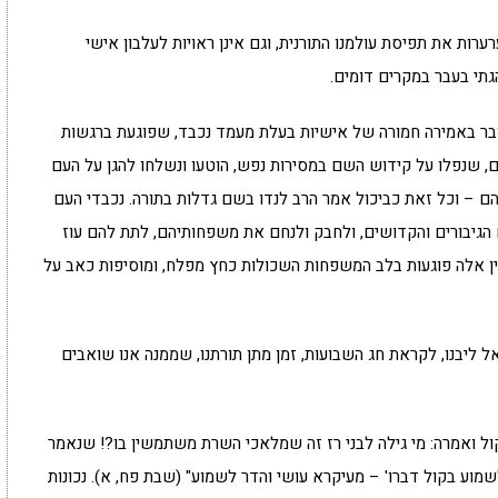
רערות את תפיסת עולמנו התורנית, וגם אינן ראויות לעלבון אישי
הגתי בעבר במקרים דומים.
בר באמירה חמורה של אישיות בעלת מעמד נכבד, שפוגעת ברגשות
 שנפלו על קידוש השם במסירות נפש, הוטעו ונשלחו להגן על העם
ם – וכל זאת כביכול אמר הרב לנדו בשם גדלות בתורה. נכבדי העם
 הגיבורים והקדושים, ולחבק ולנחם את משפחותיהם, לתת להם עוז
עין אלה פוגעות בלב המשפחות השכולות כחץ מפלח, ומוסיפות כאב על
ליבנו, לקראת חג השבועות, זמן מתן תורתנו, שממנה אנו שואבים
ול ואמרה: מי גילה לבני רז זה שמלאכי השרת משתמשין בו?! שנאמר
 לשמוע בקול דברו' – מעיקרא עושי והדר לשמוע" (שבת פח, א). נכונות