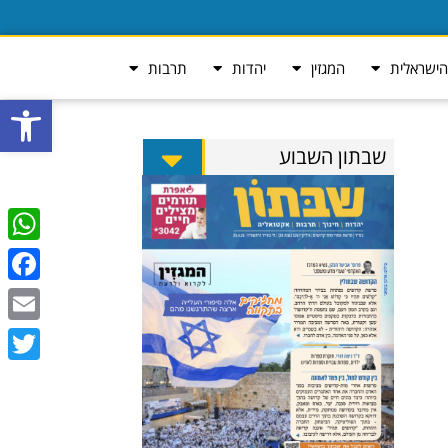
ישראלית
המגזין
יהדות
תרבות
פתח סרגל
שבתון השבוע
tsApp
ebook
Email
Twitter