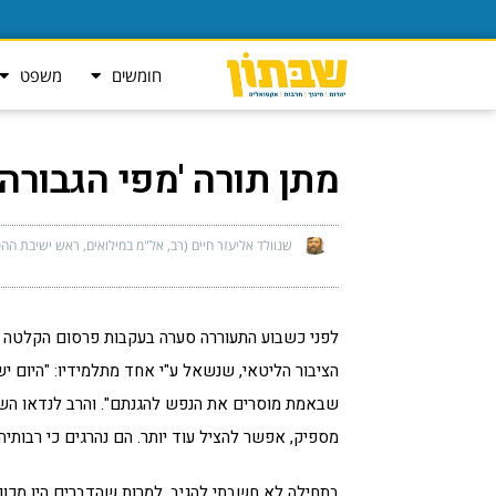
חומשים
משפט
מתן תורה 'מפי הגבורה' 
שנוולד אליעזר חיים (רב, אל"מ במילואים, ראש ישיבת ההסד
לפני כשבוע התעוררה סערה בעקבות פרסום הקלטה מ
הציבור הליטאי, שנשאל ע"י אחד מתלמידיו: "היום יש
שבאמת מוסרים את הנפש להגנתם". והרב לנדאו השיב 
מספיק, אפשר להציל עוד יותר. הם נהרגים כי רבותיה
בתחילה לא חשבתי להגיב, למרות שהדברים היו מכוונ