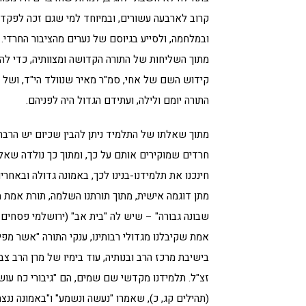
קרוב לארבעה עשורים, ובמיוחד למי שגם זכה לפקד 
ובמלחמה, ולסייע בגיוסם של נערים מהציבור החרדי. 
מתוך השליחות של התורה הקדושה ומצוותיה, כדי להג
קידוש השם של אחי, סמ"ר מאיר שנוולד הי"ד, ושל ט
התורה יומם ולילה, ועתידם הגדול היה לפניהם.
מתוך שאלתו של התלמיד ניתן להבין שכיום יש הרבה 
חרדים שמוקירים אותם על כך, ומתוך כך נולדה שאלתו
חינכנו את תלמידנו-בנינו לכך, באמונה גדולה ובאחרי
מתן דוגמה אישית, מתוך תורתנו השלמה, תורת אמת מ
שבונה גבורה" – שיש לה "בית אב" (ירושלמי פסחים ו,
אמת שקיבלנו מגדולי רבותינו, ענקי התורה "אשר מפיה
בישיבת מרכז הרב ובנותיה, עוד בימיו של מרן הרב צבי
זצ"ל. תלמידנו מקדשי שם שמים, הם "גיבורי כח עושי
(תהילים קג, כ), שאמרו "נעשה ונשמע" ו"באמונה ננצח