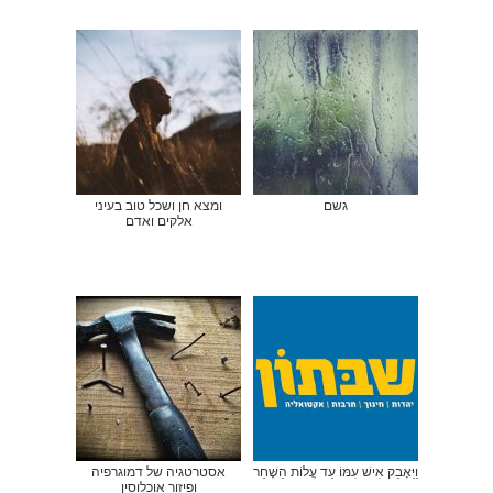
גשם
ומצא חן ושכל טוב בעיני
אלקים ואדם
וַיֵּאָבֵק אִישׁ עִמּוֹ עַד עֲלוֹת הַשָּׁחַר
אסטרטגיה של דמוגרפיה
ופיזור אוכלוסין