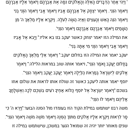
' וַיְהִי אַחַר הַדְּבָרִים הָאֵלֶּה וְהָאֱלֹקים נִסָּה אֶת אַבְרָהָם וַיֹּאמֶר אֵלָיו אַבְרָהָם
וַיֹּאמֶר הִנֵּנִי.. וַיֹּאמֶר יִצְחָק אֶל אַבְרָהָם אָבִיו וַיֹּאמֶר אָבִי וַיֹּאמֶר הִנֶּנִּי בְנִי
וַיֹּאמֶר הִנֵּה הָאֵשׁ וְהָעֵצִים וְאַיֵּה הַשֶּׂה לְעֹלָה.. וַיִּקְרָא אֵלָיו מַלְאַךְ ה' מִן
הַשָּׁמַיִם וַיֹּאמֶר אַבְרָהָם אַבְרָהָם וַיֹּאמֶר הִנֵּנִי'.
את המילה הזו יאמר יצחק כאשר יעקב בנו בא אליו:" וַיָּבֹא אֶל אָבִיו
וַיֹּאמֶר אָבִי וַיֹּאמֶר הִנֶּנִּי מִי אַתָּה בְּנִי".
יעקב יאמר את המילה הזו בחלום יעקב:" וַיֹּאמֶר אֵלַי מַלְאַךְ הָאֱלֹקים
בַּחֲלוֹם יַעֲקֹב וָאֹמַר הִנֵּנִי", ויאמר אותה שוב במראות הלילה:" וַיֹּאמֶר
אֱלֹקים לְיִשְׂרָאֵל בְּמַרְאֹת הַלַּיְלָה וַיֹּאמֶר יַעֲקֹב יַעֲקֹב וַיֹּאמֶר הִנֵּנִי".
יוסף יאמר אותה ליעקב כאשר זה שולח אותו לראות את שלום אחו
בשכם:"וַיֹּאמֶר יִשְׂרָאֵל אֶל יוֹסֵף הֲלוֹא אַחֶיךָ רֹעִים בִּשְׁכֶם לְכָה וְאֶשְׁלָחֲךָ
אֲלֵיהֶם וַיֹּאמֶר לוֹ הִנֵּנִי".
משה רבנו ישתמש במילת הקוד הזו בעומדו מול הסנה הבוער:"וַיַּרְא ה' כִּי
סָר לִרְאוֹת וַיִּקְרָא אֵלָיו אֱלֹקים מִתּוֹךְ הַסְּנֶה וַיֹּאמֶר מֹשֶׁה מֹשֶׁה וַיֹּאמֶר הִנֵּנִי".
שנים מאוחר יותר יהיה זה שמואל הנער במשכן, שישתמש במילה זו