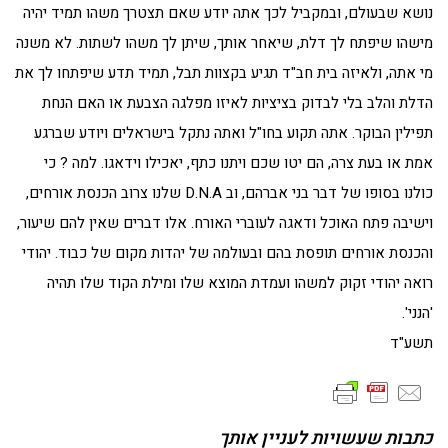
נושא שבעולם, ובמקביל לכך אתה יודע שאם תצטרך משהו תמיד יהיה
מישהו שיפתח לך דלת, שיאחר אותך, שיתן לך משהו לשתות. לא משנה
מי אתה, ולאיזה בית חב"ד תגיע בקצוות תבל, תמיד תדע שיפתחו לך את
הדלת והלב בלי לבדוק בציציות לאיזו מפלגה הצבעת או האם הנחת
תפילין הבוקר. אתה תקוע בחו"ל ואתה נתקל בישראלים ויודע שברגע
אמת או בעת צרה, הם יטו שכם ויתנו כתף, יאכילו וידאגו. למה ? כי
כולנו בסופו של דבר בני אברהם, וב D.N.A שלנו צרוב הכנסת אורחים,
וישיבה פתח האוכל ודאגה לעוברי האורח. אלו דברים שאין להם שיעור,
והכנסת אורחים תופסת בהם ובעולמה של יהדות מקום של כבוד. יהודי
רואה יהודי זקוק למשהו ועמדת המוצא שלו ומילת הקוד שלו תהיה
'הנני'.
תשע"ד
כתבות שעשויות לעניין אותך