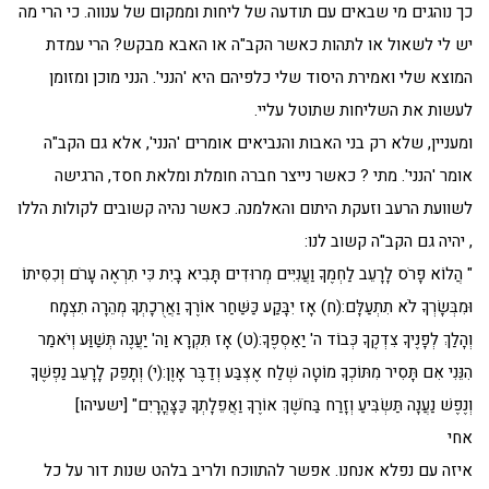
כך נוהגים מי שבאים עם תודעה של ליחות וממקום של ענווה. כי הרי מה
יש לי לשאול או לתהות כאשר הקב"ה או האבא מבקש? הרי עמדת
המוצא שלי ואמירת היסוד שלי כלפיהם היא 'הנני'. הנני מוכן ומזומן
לעשות את השליחות שתוטל עליי.
ומעניין, שלא רק בני האבות והנביאים אומרים 'הנני', אלא גם הקב"ה
אומר 'הנני'. מתי ? כאשר נייצר חברה חומלת ומלאת חסד, הרגישה
לשוועת הרעב וזעקת היתום והאלמנה. כאשר נהיה קשובים לקולות הללו
, יהיה גם הקב"ה קשוב לנו:
" הֲלוֹא פָרֹס לָרָעֵב לַחְמֶךָ וַעֲנִיִּים מְרוּדִים תָּבִיא בָיִת כִּי תִרְאֶה עָרֹם וְכִסִּיתוֹ
וּמִבְּשָׂרְךָ לֹא תִתְעַלָּם:(ח) אָז יִבָּקַע כַּשַּׁחַר אוֹרֶךָ וַאֲרֻכָתְךָ מְהֵרָה תִצְמָח
וְהָלַךְ לְפָנֶיךָ צִדְקֶךָ כְּבוֹד ה' יַאַסְפֶךָ:(ט) אָז תִּקְרָא וַה' יַעֲנֶה תְּשַׁוַּע וְיֹאמַר
הִנֵּנִי אִם תָּסִיר מִתּוֹכְךָ מוֹטָה שְׁלַח אֶצְבַּע וְדַבֶּר אָוֶן:(י) וְתָפֵק לָרָעֵב נַפְשֶׁךָ
וְנֶפֶשׁ נַעֲנָה תַּשְׂבִּיעַ וְזָרַח בַּחֹשֶׁךְ אוֹרֶךָ וַאֲפֵלָתְךָ כַּצָּהֳרָיִם" [ישעיהו]
אחי
איזה עם נפלא אנחנו. אפשר להתווכח ולריב בלהט שנות דור על כל