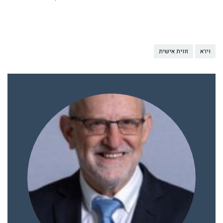
וירא
זווית אישית