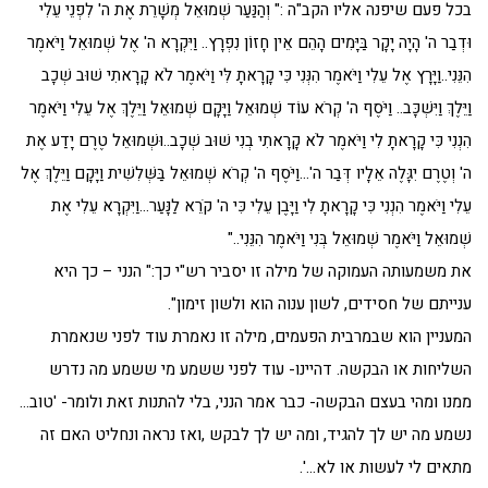
בכל פעם שיפנה אליו הקב"ה :" וְהַנַּעַר שְׁמוּאֵל מְשָׁרֵת אֶת ה' לִפְנֵי עֵלִי
וּדְבַר ה' הָיָה יָקָר בַּיָּמִים הָהֵם אֵין חָזוֹן נִפְרָץ.. וַיִּקְרָא ה' אֶל שְׁמוּאֵל וַיֹּאמֶר
הִנֵּנִי..וַיָּרָץ אֶל עֵלִי וַיֹּאמֶר הִנְּנִי כִּי קָרָאתָ לִּי וַיֹּאמֶר לֹא קָרָאתִי שׁוּב שְׁכָב
וַיֵּלֶךְ וַיִּשְׁכָּב.. וַיֹּסֶף ה' קְרֹא עוֹד שְׁמוּאֵל וַיָּקָם שְׁמוּאֵל וַיֵּלֶךְ אֶל עֵלִי וַיֹּאמֶר
הִנְנִי כִּי קָרָאתָ לִי וַיֹּאמֶר לֹא קָרָאתִי בְנִי שׁוּב שְׁכָב..וּשְׁמוּאֵל טֶרֶם יָדַע אֶת
ה' וְטֶרֶם יִגָּלֶה אֵלָיו דְּבַר ה'…וַיֹּסֶף ה' קְרֹא שְׁמוּאֵל בַּשְּׁלִשִׁית וַיָּקָם וַיֵּלֶךְ אֶל
עֵלִי וַיֹּאמֶר הִנְנִי כִּי קָרָאתָ לִי וַיָּבֶן עֵלִי כִּי ה' קֹרֵא לַנָּעַר…וַיִּקְרָא עֵלִי אֶת
שְׁמוּאֵל וַיֹּאמֶר שְׁמוּאֵל בְּנִי וַיֹּאמֶר הִנֵּנִי.."
את משמעותה העמוקה של מילה זו יסביר רש"י כך:" הנני – כך היא
ענייתם של חסידים, לשון ענוה הוא ולשון זימון".
המעניין הוא שבמרבית הפעמים, מילה זו נאמרת עוד לפני שנאמרת
השליחות או הבקשה. דהיינו- עוד לפני ששמע מי ששמע מה נדרש
ממנו ומהי בעצם הבקשה- כבר אמר הנני, בלי להתנות זאת ולומר- 'טוב…
נשמע מה יש לך להגיד, ומה יש לך לבקש ,ואז נראה ונחליט האם זה
מתאים לי לעשות או לא…'.