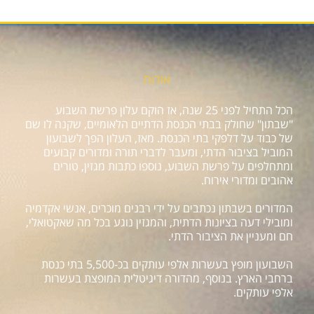
אודות
הכל התחיל לפני 25 שנה, אז הוקם עלון פרשת השבוע
"שבתון" שחולק בבתי הכנסת הדתיים הלאומיים, שקנה לו שם
של כבוד על דלפקי בתי הכנסת. מאז, העלון הפך לשבועון
המוביל בציבור הדתי, ומעבר לדברי תורה ומדורים קבועים
ומתחלפים על פרשת השבוע, נוספו כתבות מגזין, טורים
אהובים ומדורי אירוח.
המדורים בשבתון נכתבים על ידי רבנים מוכרים, אנשי אקדמיה
ומובילי דעה בציונות הדתית, והמגזין נוגע בכל מה שאקטואלי,
חם ומעניין את הציבור הדתי.
השבועון מופץ בעשרות אלפי עותקים בכ-5,500 בתי כנסת
ברחבי הארץ. בנוסף, מהדורה דיגיטלית המופצת בעשרות
אלפי עותקים.