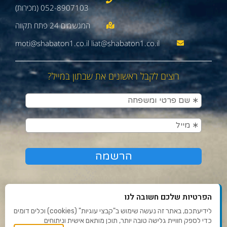
052-8907103 (מכירות)
moti@shabaton1.co.il liat@shabaton1.co.il
רוצים לקבל ראשונים את שבתון במייל?
הפרטיות שלכם חשובה לנו
לידיעתכם, באתר זה נעשה שימוש ב"קבצי עוגיות" (cookies) וכלים דומים
כדי לספק חוויית גלישה טובה יותר, תוכן מותאם אישית וניתוחים
תנאי שימוש ומדיניות פרטיות