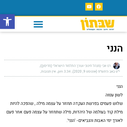
פתח סרגל
הנני
רט אבי (מנהל חינוכי ועורך התלמוד הישראלי [מדיסון])
י״ט באב ה׳תש״פ (אוגוסט 9, 2020)
3:34 pm
אין תגובות
הנני
לשון ענווה
שלוש פעמים בפרשת העקדה תחזור על עצמה מילה , שהפכה להיות
מילת קוד בעולמה של היהדות, מילה שתחזור על עצמה פעם אחר פעם
לאורך ימי האבות והנביאים- 'הנני'.