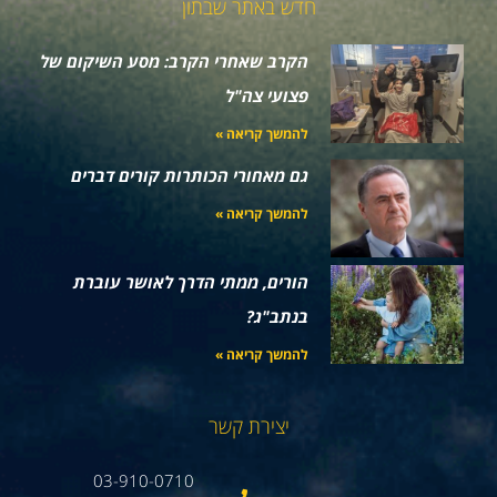
חדש באתר שבתון
הקרב שאחרי הקרב: מסע השיקום של
פצועי צה"ל
להמשך קריאה »
גם מאחורי הכותרות קורים דברים
להמשך קריאה »
הורים, ממתי הדרך לאושר עוברת
בנתב"ג?
להמשך קריאה »
יצירת קשר
03-910-0710