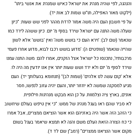
והנהגה, לפי שהיה מנהיג את ישראל כאיש שמנהיג את אנשי ביתו"
(ילקוט מאור האפילה, תו"ש שמות לב אות יד).
על פי חשבון העם היה משה אמור לרדת מההר לפני שש שעות: "כיון
שעלה משה התנה עם ישראל שירד בסוף מ' יום. כיון ששהה לירד כמו
שנאמר (שם לב): 'וירא העם כי בושש משה' ואין 'בושש' אלא לשון
שהייה שנאמר (שופטים ה): 'מדוע בושש רכבו לבוא, מדוע אחרו פעמי
מרכבותיו', נתכנסו כל ישראל אצל הזקנים, אמרו להם: משה התנה עמנו
שירד לסוף מ' יום ולא ירד ושש שעות יותר אין אנו יודעין מה היה לו.
אלא 'קום עשה לנו אלהים' (שמות לב)" (תנחומא בהעלותך יד). העם
מגיע למסקנה שמשה לא יחזור יותר, והעם יהיה עזוב לנפשו, חסר
אונים, בארץ ציה וצלמוות. על כן הוא מבקש מנהיגות חילופית.
לא סביר שהם ראו בעגל מנהיג של ממש: "כי אין טיפש בעולם שיחשוב
כי הזהב הזה אשר היה באזניהם הוא אשר הוציאם ממצרים, אבל אמרו
כי כח הצורה הזאת העלם משם והנה לא תמצא שיאמר בעגל בשום
מקום אשר הוציאנו ממצרים" (רמב"ן שם לד ד).