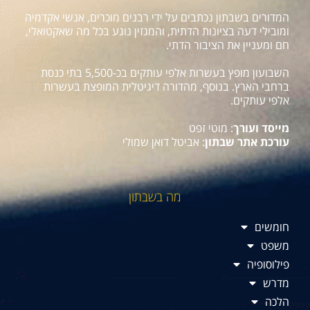
המדורים בשבתון נכתבים על ידי רבנים מוכרים, אנשי אקדמיה
ומובילי דעה בציונות הדתית, והמגזין נוגע בכל מה שאקטואלי,
חם ומעניין את הציבור הדתי.
השבועון מופץ בעשרות אלפי עותקים בכ-5,500 בתי כנסת
ברחבי הארץ. בנוסף, מהדורה דיגיטלית המופצת בעשרות
אלפי עותקים.
מייסד ועורך
: מוטי זפט
עורכת אתר שבתון
: אביטל דואן שמולי
מה בשבתון
חומשים
משפט
פילוסופיה
מדרש
הלכה