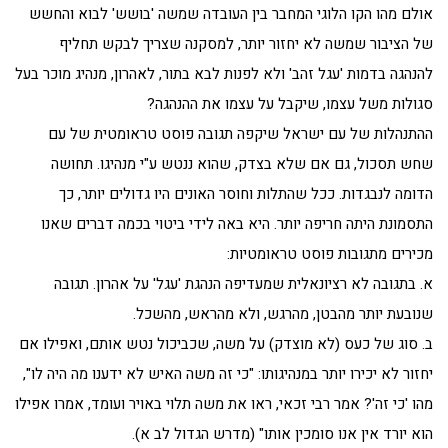
אולם מהו הקו הלוגי המחבר בין העובדה שמשה 'בושש' לבוא והחשש
של הציבור שמשה לא יחזור יותר, למסקנה שצריך לבקש תחליף
להנהגה בדמות 'עגל זהב' ולא לפנות לבא בתור, לאהרון, מנהיג מוכר בעל
סגולות משל עצמו, שיקבל על עצמו את ההנהגה?
ההתנהלות של עם ישראל שיקפה תגובה פוסט טראומטית של עם
שחש תסכול, גם אם שלא בצדק, שהוא ננטש ע"י מנהיגו. תחושה
הדומה לנבגדות. ככל שהתלות וחוסר האונים היו גדולים יותר, כך
התסמונת היתה חריפה יותר. היא באה לידי ביטוי בכמה דברים שאנו
מכירים מתגובות פוסט טראומטיות:
א. בתגובה לא רציונאלית שמעדיפה הנהגת 'עגל' על אהרון. תגובה
שנובעת יותר מהבטן, מהרגש, ולא מהראש, מהשכל.
ב. סוג של כעס (לא מוצדק) על משה, שכביכול נטש אותם, ואפילו אם
יחזור לא יכירו יותר במנהיגותו: "כי זה משה האיש לא ידענו מה היה לו",
מהו 'כי זה'? אמר רבי זכאי, ראו את משה תלוי באויר ועומד, אמרו אפילו
הוא יורד אין אנו סומכין אותו" (מדרש הגדול לב א).