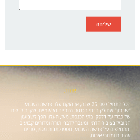
אודות
הכל התחיל לפני 25 שנה, אז הוקם עלון פרשת השבוע
"שבתון" שחולק בבתי הכנסת הדתיים הלאומיים, שקנה לו שם
של כבוד על דלפקי בתי הכנסת. מאז, העלון הפך לשבועון
המוביל בציבור הדתי, ומעבר לדברי תורה ומדורים קבועים
ומתחלפים על פרשת השבוע, נוספו כתבות מגזין, טורים
אהובים ומדורי אירוח.