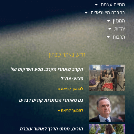
החיים עצמם
בחברה הישראלית
המגזין
יהדות
תרבות
חדש באתר שבתון
הקרב שאחרי הקרב: מסע השיקום של
פצועי צה"ל
להמשך קריאה »
גם מאחורי הכותרות קורים דברים
להמשך קריאה »
הורים, ממתי הדרך לאושר עוברת