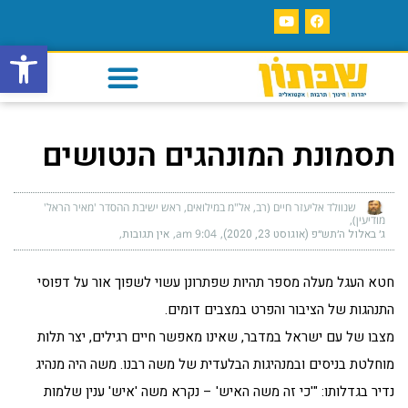
פתח סרגל
תסמונת המונהגים הנטושים
שנוולד אליעזר חיים (רב, אל"מ במילואים, ראש ישיבת ההסדר 'מאיר הראל'
מודיעין)
ג׳ באלול ה׳תש״פ (אוגוסט 23, 2020)
9:04 am
אין תגובות
חטא העגל מעלה מספר תהיות שפתרונן עשוי לשפוך אור על דפוסי
התנהגות של הציבור והפרט במצבים דומים.
מצבו של עם ישראל במדבר, שאינו מאפשר חיים רגילים, יצר תלות
מוחלטת בניסים ובמנהיגות הבלעדית של משה רבנו. משה היה מנהיג
נדיר בגדלותו: "'כי זה משה האיש' – נקרא משה 'איש' ענין שלמות