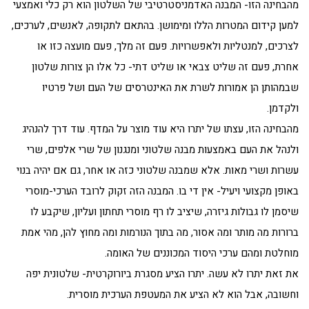
מהבחינה הזו- המבנה האדמניסטרטיבי של השלטון הוא רק כלי ואמצעי
למען קידום המטרות הללו ומימושן. בהתאם לתקופה, לאנשים, לערכים,
לצרכים, למנטליות ולאפשרויות. פעם זה מלך, פעם מועצה כזו או
אחרת, פעם זה שליט צבאי או שליט דתי- כל אלו הן צורות שלטון
שבמהותן הן אמורות לשרת את האינטרסים של העם ושל פרטיו
ולקדמן.
מהבחינה הזו, עצתו של יתרו היא עוד מוצר על המדף. עוד דרך להנהיג
ולנהל את העם באמצעות מבנה שלטוני ומנגנון של שרי אלפים, שרי
עשרות ושרי מאות. אלא שמבנה שלטוני כזה או אחר, גם אם יהיה בנוי
באופן מקצועי ויעיל- אין די בו. המבנה הזה זקוק לרובד הערכי-מוסרי
שיסמן לו גבולות גיזרה, שיציב לו רף מוסרי תחתון ועליון, שיקבע לו
ברורות מה מותר ומה אסור, מה בתוך הנורמות ומה מחוץ להן, מהי אמת
מוחלטת ומהם ערכי היסוד המכוננים של האומה.
את זאת יתרו לא עשה. יתרו הציע מסגרת ביורוקרטית- שלטונית יפה
וחשובה, אבל הוא לא הציע את המעטפת הערכית מוסרית.