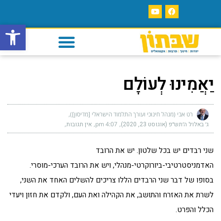
פתח סרגל
יַאֲמִינוּ לְעוֹלָם
רט אבי (מנהל חינוכי ועורך התלמוד הישראלי [מדיסון])
ג׳ באלול ה׳תש״פ (אוגוסט 23, 2020)
4:07 pm
אין תגובות
שני רבדים יש בכל שלטון. יש את הרובד
האדמניסטרטיבי-ביורוקרטי-מנהלי, ויש את הרובד הערכי-מוסרי.
בסופו של דבר שני הרבדים הללו צריכים להשלים האחד את השני,
לשרת את האזרח והתושב, את הקהילה ואת העם, ולקדם את חזון ויעדי
הכלל והפרט.