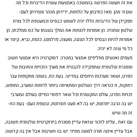
את זה תעשה הפרשה בהמשכה באמצעות עשרת הדיברות וכל מה
שנגזר מהן. מאז כתיבתן על הלוחות, ירידתן מההר ומסירתן לעם-
תפקידן של הדיברות הללו יהיה לשמש כבסיס וכמעטפת לכל צורת
שלטון שתהיה. הן אמורות להנחות את המלך בשבתו על כס ממלכתו, הן
אמורות להיות הבסיס לכל הנהגה, מועצה, פרלמנט, כנסת, נביא, קיסר או
כל מי שזה לא יהיה.
פעמים ואנשים מחליפים אמצעי במטרה. דמוקרטיה היא אמצעי חשוב
ומסגרת שלטונית שתפקידה להבטיח את מערך הזכויות והחובות של
הפרט, ושאר מערכות היחסים במדינה. בעת הזו, בשונה מתקופות עבר
רחוקות, זו כנראה דרך השלטון המתאימה ביותר לרוחות המערב, החופש,
זכויות הפרט, עולם התקשורת וכל שאר דפוסי החיים בעולם המערבי.
יש בה הרבה יתרונות, יש בה לא מעט חסרונות, ובשפת העם- בעת הזו-
זה מה שיש.
עם זאת , עלינו לזכור שזאת עדיין מסגרת ביורוקרטית שלטונית חשובה,
אבל עדיין איננה תורה למשה מסיני. יש בה חשיבות אבל אין בה קדושה.