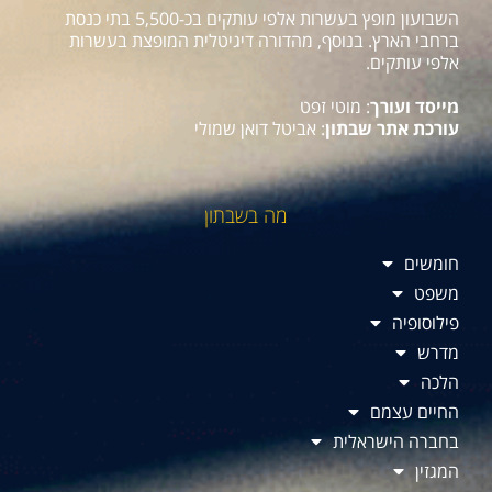
השבועון מופץ בעשרות אלפי עותקים בכ-5,500 בתי כנסת
ברחבי הארץ. בנוסף, מהדורה דיגיטלית המופצת בעשרות
אלפי עותקים.
מייסד ועורך
: מוטי זפט
עורכת אתר שבתון
: אביטל דואן שמולי
מה בשבתון
חומשים
משפט
פילוסופיה
מדרש
הלכה
החיים עצמם
בחברה הישראלית
המגזין