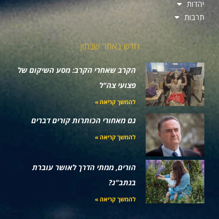
יהדות
תרבות
חדש באתר שבתון
הקרב שאחרי הקרב: מסע השיקום של
פצועי צה"ל
להמשך קריאה »
גם מאחורי הכותרות קורים דברים
להמשך קריאה »
הורים, ממתי הדרך לאושר עוברת
בנתב"ג?
להמשך קריאה »