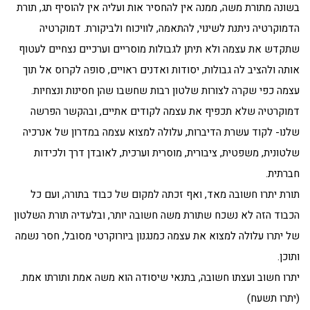
בשונה מתורת משה, ממנה אין להחסיר אות ועליה אין להוסיף תג, תורת
הדמוקרטיה ניתנת לשינוי, להתאמה, לוויכוח ולביקורת. דמוקרטיה
שתקדש את עצמה ולא תיתן לגבולות מוסריים וערכיים נצחיים לעטוף
אותה ולהציב לה גבולות, יסודות ואדנים ראויים, סופה לקרוס אל תוך
עצמה כפי שקרה לצורות שלטון רבות שחשבו שהן חסינות ונצחיות.
דמוקרטיה שלא תכפיף את עצמה לקודים אתיים, ובהקשר הפרשה
שלנו- לקוד עשרת הדיברות, עלולה למצוא עצמה במדרון של אנרכיה
שלטונית, משפטית, ציבורית, מוסרית וערכית, לאובדן דרך ולכידות
חברתית.
תורת יתרו חשובה מאד, ואף זכתה למקום של כבוד בתורה, ועם כל
הכבוד הזה לא נשכח שתורת משה חשובה יותר, ובלעדיה תורת השלטון
של יתרו עלולה למצוא את עצמה כמנגנון ביורוקרטי מסובל, חסר נשמה
ותוכן.
יתרו חשוב ועצתו חשובה, בתנאי שיסודה הוא משה אמת ותורתו אמת.
(יתרו תשעח)