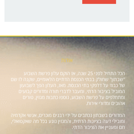
אודות
הכל התחיל לפני 25 שנה, אז הוקם עלון פרשת השבוע
"שבתון" שחולק בבתי הכנסת הדתיים הלאומיים, שקנה לו שם
של כבוד על דלפקי בתי הכנסת. מאז, העלון הפך לשבועון
המוביל בציבור הדתי, ומעבר לדברי תורה ומדורים קבועים
ומתחלפים על פרשת השבוע, נוספו כתבות מגזין, טורים
אהובים ומדורי אירוח.
המדורים בשבתון נכתבים על ידי רבנים מוכרים, אנשי אקדמיה
ומובילי דעה בציונות הדתית, והמגזין נוגע בכל מה שאקטואלי,
חם ומעניין את הציבור הדתי.