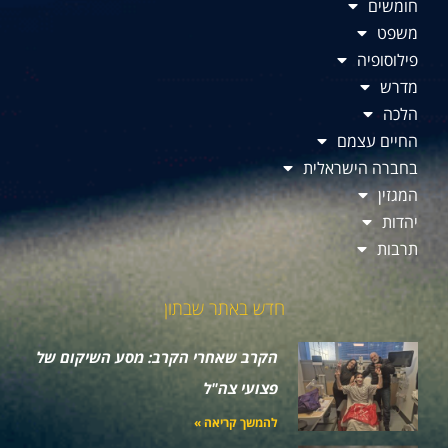
חומשים
משפט
פילוסופיה
מדרש
הלכה
החיים עצמם
בחברה הישראלית
המגזין
יהדות
תרבות
חדש באתר שבתון
הקרב שאחרי הקרב: מסע השיקום של
פצועי צה"ל
להמשך קריאה »