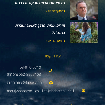
גם מאחורי הכותרות קורים דברים
להמשך קריאה »
הורים, ממתי הדרך לאושר עוברת
בנתב"ג?
להמשך קריאה »
יצירת קשר
03-910-0710
052-8907103 (מכירות)
moti@shabaton1.co.il liat@shabaton1.co.il