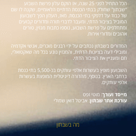
הכל התחיל לפני 25 שנה, אז הוקם עלון פרשת השבוע
"שבתון" שחולק בבתי הכנסת הדתיים הלאומיים, שקנה לו שם
של כבוד על דלפקי בתי הכנסת. מאז, העלון הפך לשבועון
המוביל בציבור הדתי, ומעבר לדברי תורה ומדורים קבועים
ומתחלפים על פרשת השבוע, נוספו כתבות מגזין, טורים
אהובים ומדורי אירוח.
המדורים בשבתון נכתבים על ידי רבנים מוכרים, אנשי אקדמיה
ומובילי דעה בציונות הדתית, והמגזין נוגע בכל מה שאקטואלי,
חם ומעניין את הציבור הדתי.
השבועון מופץ בעשרות אלפי עותקים בכ-5,500 בתי כנסת
ברחבי הארץ. בנוסף, מהדורה דיגיטלית המופצת בעשרות
אלפי עותקים.
מייסד ועורך
: מוטי זפט
עורכת אתר שבתון
: אביטל דואן שמולי
מה בשבתון