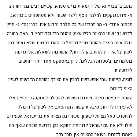
כתובים' בברייתא של דוגמאות בריש ספרא. קשיים רבים במדרש זה:
א- מדוע נזקקים למלמד נוסף ו'לצד השוה' ולא מסתפקים ב'בנין אב'
מכתוב אחד? ב- מה ייחודו של כל מלמד ומדוע אינו 'כהרי זה'? ג- מניין
לדרשן כי שתי המצוות הללו עצמן נוהגות מיד ולדורות? ד- האם התורה
כולה אינה מעצם מהותה צווי לדורות? ה- האם במצוות שלא נאמר בהן
לשון 'צו' אין דין לנהוג בהן לדורות? התשובות לשאלות אלו נדונות
בתלמודים וב'ספרות הכללים'. נדון באספקט אחד ייחודי וחשוב
לדרשה זו.
לוגית, קיימות שתי אפשרויות להבין את הצורך בהוכחה מדרשית לעניין
הצווי לדורות.
האחת – קיימת סיבה מיוחדת העשויה להובילנו למסקנה כי צוויים אלו
לא נאמרו לדורות. סיבה זו קשורה מן הסתם אל לשון 'צו' היכולה
להתפרש כאל מצוות לשעתן. משה רבנו מצווה את בני ישראל העומדים
מולו ולא את עם ישראל לדורותיו. דווקא בהן נדרשת הוכחה שאף הם
נאמרו לדורות. בשאר המצוות אין צורך בכך.