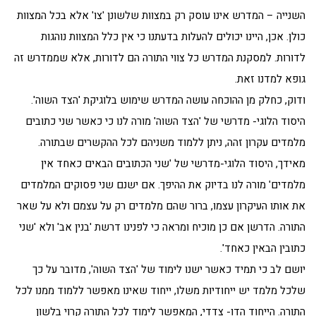
השנייה – המדרש אינו עוסק רק במצוות שלשונן 'צו' אלא בכל המצוות
כולן. אכן, היינו יכולים להעלות בדעתנו כי אין כלל המצוות נוהגות
לדורות. למסקנת המדרש כל צווי התורה הם לדורות, אלא שממדרש זה
גופא למדנו זאת.
ודוק, כחלק מן ההוכחה עושה המדרש שימוש בלוגיקת 'הצד השוה'.
היסוד הלוגי- מדרשי של 'הצד השוה' מורה לנו כי כאשר שני כתובים
מלמדים עקרון זהה, ניתן ללמוד משניהם לכל ההקשרים שבתורה.
מאידך, היסוד הלוגי-מדרשי של 'שני הכתובים הבאים כאחד אין
מלמדים' מורה לנו בדיוק את ההיפך. אם ישנם שני פסוקים המלמדים
את אותו העיקרון עצמו, ברור שהם מלמדים רק על עצמם ולא על שאר
התורה. הדרשן אם כן מוכיח ומראה כי לפנינו דרשת 'בנין אב' ולא 'שני
כתובין הבאין כאחד'.
יושם לב כי תמיד כאשר ישנו לימוד של 'הצד השוה', מדובר על כך
שלכל מלמד יש ייחודיות משלו, ייחוד שאינו מאפשר ללמוד ממנו לכל
התורה. הייחוד הדו- צדדי, המאפשר לימוד לכל התורה קרוי בלשון