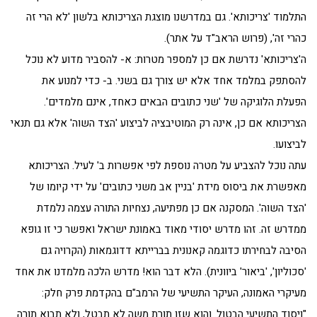
התלמוד 'צריכותא'. גם במדרשנו מוצגת הצריכותא בלשון 'לא הרי זה
כהרי זה', (פרוש הראב"ד על אתר).
ה'צריכותא' נדרשת אם כן למספר מטרות: א- להסביר מדוע לא נוכל
להסתפק במלמד אחד אלא יש צורך גם בשני. ב- כדי למנוע את
הפעלת הלוגיקה של 'שני כתובים הבאים כאחד, אינם מלמדים'.
הצריכותא אם כן, אינה רק המוטיבציה לביצוע 'הצד השוה' אלא גם תנאי
לביצועו.
עתה נוכל להצביע על מטרה נוספת לפי אפשרות ב' לעיל. הצריכותא
מאפשרת את ביסוס מידת 'בניין אב משני כתובים' על ידי קיומו של
'הצד השוה'. המסקנה אם כן מפתיעה, נצחיות התורה עצמה נלמדת
ממדרש זה. זהו מדרש יסודי מאוד באמונת ישראל ואפשר כי זו גופא
הסיבה לבחירתו כדוגמה קאנונית בברייתא דדוגמאות (הקרויה גם
'סכוליון', 'ביאור' ביוונית). הלא דבר הוא! מדרש הלכה מלמדנו את אחד
מעיקרי האמונה, העיקר התשיעי של הרמב"ם בהקדמת פרק חלק:
"ויסוד התשיעי הבטול. והוא שזו תורת משה לא תבטל, ולא תבוא תורה