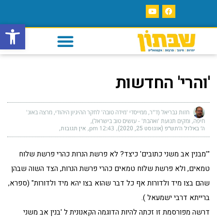
פתח סרגל
'והרי' החדשות
חזות גבריאל (ד"ר, ממייסדי 'מידה טובה' לחקר ההיגיון היהודי, מרצה באונ'
חיפה, ומקים תנועת 'ואהבת' - עושים טוב בישראל)
ה׳ באלול ה׳תש״פ (אוגוסט 25, 2020)
12:43 pm
אין תגובות
"'מבנין אב משני כתובים' כיצד? לא פרשת הנרות כהרי פרשת שלוח
טמאים, ולא פרשת שלוח טמאים כהרי פרשת הנרות, הצד השוה שבהן
שהם בצו מיד ולדורות אף כל דבר שהוא בצו יהא מיד ולדורות" (ספרא,
ברייתא דרבי ישמעאל ).
דרשה מפורסמת זו זכתה להיות הדוגמה הקאנונית ל 'בנין אב משני