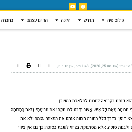
פילוסופיה
מדרש
הלכה
החיים עצמם
בחברה ה
תש״פ (אוגוסט 25, 2020)
1:48 pm
אין תגובות
הוא פותח בקריאה לתרום למלאכת המשכן:
ִי תְּרוּמָה מֵאֵת כָּל אִישׁ אֲשֶׁר יִדְּבֶנּוּ לִבּוֹ תִּקְחוּ אֶת תְּרוּמָתִי: וְזֹאת הַתְּרוּמָה
הוא יוצא דופן: בדרך כלל התורה מצווה אותנו את המצווה עצמה ולא את
לבנות סוכה, אלא מסתפקת בציווי לשבת בסוכה; כך גם אין ציווי