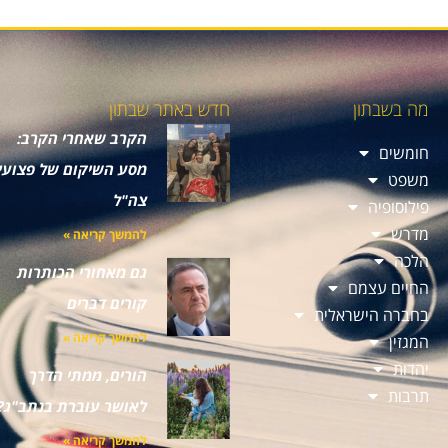
מה בשבתון
חדש באתר שבתון
הקרב שאחרי הקרב:
חומשים
מסע השיקום של פצועי
משפט
צה"ל
פילוסופיה
מדרש
להמשך קריאה »
הלכה
גם מאחורי הכותרות
החיים עצמם
קורים דברים
בחברה הישראלית
להמשך קריאה »
המגזין
יהדות
הורים, ממתי הדרך
תרבות
לאושר עוברת בנתב"ג?
להמשך קריאה »