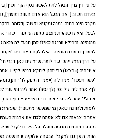
על פי דין צריך הבעל לתת לאשה כסף הקידושין [ובי
באדם חשוב [=אם הבעל הוא אדם חשוב ומוערך], ג
מקבל מינה מתנה, גמרה ומקניא נפשה" [כלומר: במק
לבעל, היא זו שנהנית מעצם נתינת המתנה – שהרי אד
מהנתינה, וממילא הרי זה כאילו נותן הבעל לה הנאה 
למשכן, נחשבת הנתינה כאילו לקחנו אנו, וזהו 'ויקחו לי
על דרך הרמז ייתכן עוד לומר, שרמוזים כאן דברי חז
אשכחיה (=מצאו) רבי יוחנן לינוקא דריש לקיש. אמר 
"עשר תעשר". אמר ליה (=אמר התינוק לר' יוחנן): ו
לך? אמר ליה: זיל נסי (לך נסה). אמר ליה: ומי שרי 
את ה'!" אמר ליה: הכי אמר רבי הושעיא – חוץ מזו 
לנסות ולהווכח שאכן מי שמעשר מתעשר), שנאמר: הבי
אמר ה' צבאות אם לא אפתח לכם את ארבות השמים ו
מסתבר שנתינת תרומה פועלת על האדם לקבל שפע אלו
הנותן הופך גם למקבל. הבטחה אלוקית זו חושפת בפנ