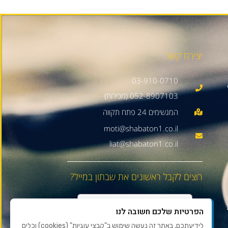
יצירת קשר
03-910-0710
052-8907103 (מכירות)
moti@shabaton1.co.il
liat@shabaton1.co.il
רוצים לקבל ראשונים את שבתון במייל?
הפרטיות שלכם חשובה לנו
לידיעתכם, באתר זה נעשה שימוש ב"קבצי עוגיות" (cookies) וכלים