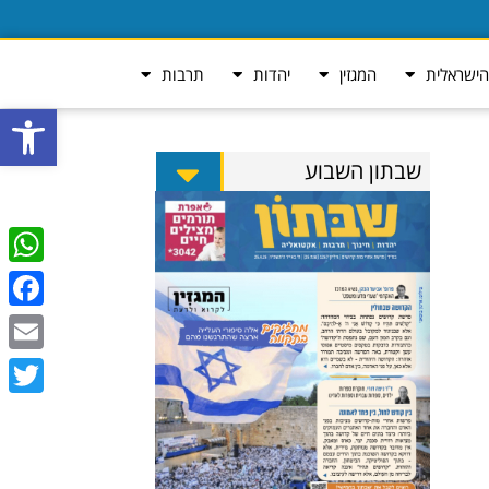
ישראלית
המגזין
יהדות
תרבות
פתח סרגל
שבתון השבוע
tsApp
ebook
Email
Twitter