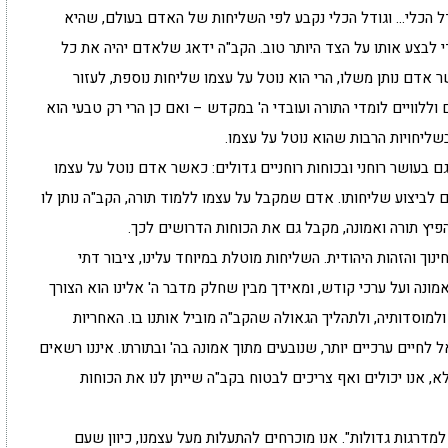
ל הכלי… וגודל הכלי נקבע לפי השליחות של האדם בעולם, שהיא
 לבצע אותו על הצד היותר טוב. הקב"ה ידאג שלאדם יהיה את כל
 אדם נותן משלו, הרי הוא נוטל על עצמו שליחות נוספת, לעזור
 וללוויים לומדי התורה ועובדי ה' במקדש – ואם כן הרי רק טבעי הוא
ליחויות הרבות שהוא נוטל על עצמו.
 בעושר רוחני ובכוחות רוחניים גדולים: כאשר אדם נוטל על עצמו
 לביצוע שליחותו. אדם שמקבל על עצמו ללמוד תורה, הקב"ה נותן לו
יץ תורה ואמונה, מקבל גם את הכוחות הדרושים לכך.
וך והזהות היהודית. השליחות מוטלת במיוחד עלינו, ציבור דתי
אמונה ועל ערכי קודש, ומאידך מבין שחלק מדבר ה' אלינו הוא הצורך
למוסדותיה, ולתהליך הגאולה שהקב"ה מוביל אותנו בו. האחריות
 לחיים ערכיים יותר, שנובעים מתוך אמונה בה' ובתורתו. איננו רשאים
לא, אנו יכולים ואף צריכים לבטוח בקב"ה שייתן לנו את הכוחות
למדרגות גדולות". אנו מוכרחים להתעלות מעל עצמנו, כיוון שעם