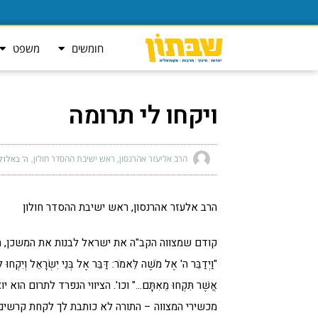
חומשים
משפט
ויקחו לי תרומה
הרב אליעזר אהרנסון, ראש ישיבת ההסדר חולון
ה׳ באלול ה׳
הרב אלעזר אהרנסון, ראש ישיבת ההסדר חולון
קודם שמצווה הקב"ה את ישראל לבנות את המשכן, 
"וַיְדַבֵּר ה' אֶל מֹשֶׁה לֵּאמֹר: דַּבֵּר אֶל בְּנֵי יִשְׂרָאֵל וְיִקְחוּ ל
אֲשֶׁר תִּקְחוּ מֵאִתָּם…" וכו'. הציווי הנפרד לתרום 
מכשירי המצווה – התורה לא כותבת לך לקחת קרשים ו