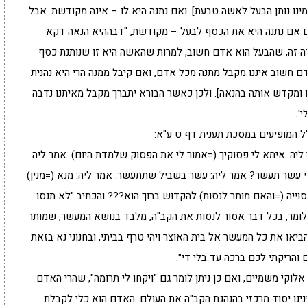
מינו נותן הבעל לאשה טבעת]. ואם נתנה היא לו – אינה מקודשת. אבל
ם אם נתנה היא את הכסף לבעל – מקודשת, "דבההיא הנאה דקא
רה זה, שהבעל הוא אדם חשוב, למרות שהאשה היא זו שנותנת כסף
ם חשוב איננו מקבל מתנה מכל אדם, ואם קיבל ממנה הרי היא נהנית
זו ומקדש אותה בהנאה]. ולכן כאשר הבורא יתברך מקבל מאיתנו נדבה
'.
"ל המופיעים במסכת תענית דף ט ע"א:
ליה: אימא לי פסוקיך (=אמור לי את הפסוק שלמדת היום). אמר ליה:
מאי עשר תעשר? אמר ליה: עשר בשביל שתתעשר. אמר ליה: מנא (=מנין)
לנסוייה (=והאם מותר לנסות) להקדוש ברוך הוא??? והכתיב "לא תנסו
(כלומר, בכל דבר אסור לנסות את הקב"ה, מלבד בנושא המעשר, שמותר
או את כל המעשר אל בית האוצר ויהי טרף בביתי, ובחנוני נא בזאת
הריקתי לכם ברכה עד בלי די".
קי משמיים, ואם כן ניתן לומר גם "ויקחו לי תרומה", שהרי האדם
ינו יסוד מרכזי בהנהגת הקב"ה את העולם: האדם הוא כלי לקבלת