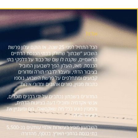
אודות
הכל התחיל לפני 25 שנה, אז הוקם עלון פרשת
השבוע "שבתון" שחולק בבתי הכנסת הדתיים
הלאומיים, שקנה לו שם של כבוד על דלפקי בתי
הכנסת. מאז, העלון הפך לשבועון המוביל
בציבור הדתי, ומעבר לדברי תורה ומדורים
קבועים ומתחלפים על פרשת השבוע, נוספו
כתבות מגזין, טורים אהובים ומדורי אירוח.
המדורים בשבתון נכתבים על ידי רבנים מוכרים,
אנשי אקדמיה ומובילי דעה בציונות הדתית,
והמגזין נוגע בכל מה שאקטואלי, חם ומעניין את
הציבור הדתי.
השבועון מופץ בעשרות אלפי עותקים בכ-5,500
בתי כנסת ברחבי הארץ. בנוסף, מהדורה