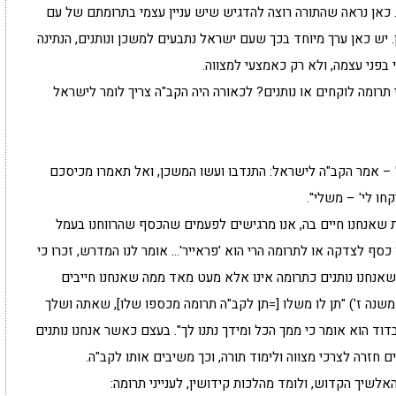
. כאן נראה שהתורה רוצה להדגיש שיש עניין עצמי בתרומתם של עם
יש כאן ערך מיוחד בכך שעם ישראל נתבעים למשכן ונותנים, הנתינה
בפני עצמה, ולא רק כאמצעי למצווה.
וכי תרומה לוקחים או נותנים? לכאורה היה הקב"ה צריך לומר לישראל
ת' – אמר הקב"ה לישראל: התנדבו ועשו המשכן, ואל תאמרו מכיסכם
חו לי' – משלי".
ת שאנחנו חיים בה, אנו מרגישים לפעמים שהכסף שהרווחנו בעמל
תן כסף לצדקה או לתרומה הרי הוא 'פראייר'… אומר לנו המדרש, זכרו כי
שאנחנו נותנים כתרומה אינו אלא מעט מאד ממה שאנחנו חייבים
שנה ז') "תן לו משלו [=תן לקב"ה תרומה מכספו שלו], שאתה ושלך
דוד הוא אומר כי ממך הכל ומידך נתנו לך". בעצם כאשר אנחנו נותנים
 חזרה לצרכי מצווה ולימוד תורה, וכך משיבים אותו לקב"ה.
לשיך הקדוש, ולומד מהלכות קידושין, לענייני תרומה: