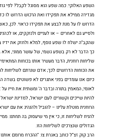
השפע האלוקי. כמה שפע הוא מסוגל לקבל? לפי גוד
מגדירה ממילא את תפקידו ואת הרכוש הדרוש לו כדי
הדרוש לו על מנת לבצע את תפקידו כראוי. לכן, כאשר
ולסייע גם לאחרים – או לעניים ולנזקקים, או לכהנים
שהקב"ה ישלח לו שפע נוסף, למלא ולחזק את ידיו בש
כך הדבר לא רק בשפע גשמי, של עושר ממוני, אלא גם
שליחות רוחנית, הדבר מעשיר אותו בכוחות המתאימים
את הכוחות הדרושים לכך; אדם שנרתם לשליחות להפ
כיום אנו עומדים בפני אתגרים לא פשוטים בשדה החינ
לאומי, המאמין בתורה ובדבר ה' ומשתית את חייו על 
להיות שייכים וקשורים לעם ישראל, למדינת ישראל ו
הרוחנית מוטלת עלינו – להוביל ולהנהיג את עם ישראל
להניח לשליחות זו, כי אין מי שיעסוק בה תחתנו. ממי
הגדולים שנצרכים לשליחות הזו.
הרב קוק זצ"ל כותב באגרת צו: "ההכרח מרומם אותנו 