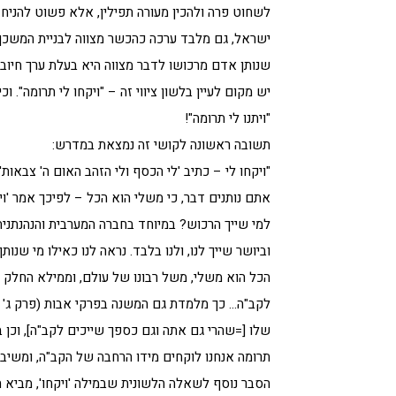
לשחוט פרה ולהכין מעורה תפילין, אלא פשוט להניח
ישראל, גם מלבד ערכה כהכשר מצווה לבניית המשכן. 
שנותן אדם מרכושו לדבר מצווה היא בעלת ערך חיובי 
יש מקום לעיין בלשון ציווי זה – "ויקחו לי תרומה". 
"ויתנו לי תרומה"!
תשובה ראשונה לקושי זה נמצאת במדרש:
"ויקחו לי – כתיב 'לי הכסף ולי הזהב האום ה' צבאו
אתם נותנים דבר, כי משלי הוא הכל – לפיכך אמר 'ויק
למי שייך הרכוש? במיוחד בחברה המערבית והנהנתני
וביושר שייך לנו, ולנו בלבד. נראה לנו כאילו מי שנו
הכל הוא משלי, משל רבונו של עולם, וממילא החלק 
לקב"ה… כך מלמדת גם המשנה בפרקי אבות (פרק ג' מ
שלו [=שהרי גם אתה וגם כספך שייכים לקב"ה], וכן ב
תרומה אנחנו לוקחים מידו הרחבה של הקב"ה, ומשיבים
הסבר נוסף לשאלה הלשונית שבמילה 'ויקחו', מביא הא