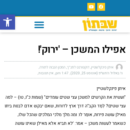
פתח סרגל
אפילו המשכן – 'ירוק'!
איתן פינקלשטיין, דוקטורנט לתנ"ך, המכון הגבוה לתורה
ה׳ באלול ה׳תש״פ (אוגוסט 25, 2020)
1:47 pm
אין תגובות
איתן פינקלשטיין
"ועשית את הקרשים למשכן עצי שטים עומדים" (שמות כ"ו, טו) – למה
עצי שטים? לִמֵד הקב"ה דרך ארץ לדורות, שאם יבקש אדם לבנות ביתו
מאילן עושה פירות, אומֵר לו: ומה מלך מלכי המלכים שהכל שלו,
כשאמר לעשות משכן – אמר: 'לא תביא אלא מאילן שאינו עושה