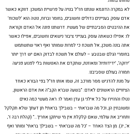
נוחותו בהווה.
לא במקרה הדוגמא שנתנו חז"ל בנויה על פרשיית המשכן. דווקא כאשר
אדם עוסק בעניינים גדולים וחשובים, בחומר וברוח, נוטה הוא 'לשכוח'
את ההיבטים הסביבתיים של מעשיו. דרשתנו פונה אל האדם וקוראת
לו: אפילו כשאתה עוסק בענייני ציבור נישאים וחשובים, אפילו כאשר
אתה בונה משכן, אל תשכח כי למרות שמותר ואף ראוי שתשתמש
בחומרי הגלם שבטבע – לעולם אל תשכח לבדוק האם יש דרך יותר
'ירוקה', 'ידידותית' ומאוזנת, שתקדם את האנושות בלי לפגוע פגיעה
חמורה בעולם שסביבנו.
על מנת להדגיש מסר מורכב זה, שמו אותו חז"ל בפי הבורא כאחד
הציוויים הראשונים לאדם: "בשעה שברא הקב"ה את אדם הראשון,
נטלו והחזירו על כל אילני גן עדן ואמר לו: ראה מעשי כמה נאים
ומשובחין הן, וכל מה שבראתי – בשבילך בראתי! תן דעתך שלא תקלקל
ותחריב את עולמי, שאם קלקלת אין מי שיתקן אחריך…" (קהלת רבה ז',
א', יג). מן הצד האחד – 'כל מה שבראתי – בשבילך בראתי' ומותר ואף