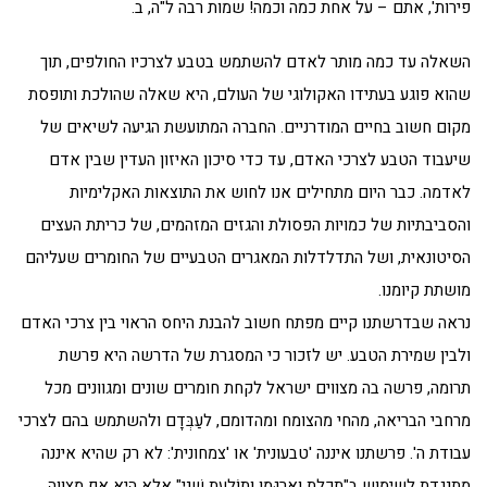
פירות', אתם – על אחת כמה וכמה! שמות רבה ל"ה, ב.
השאלה עד כמה מותר לאדם להשתמש בטבע לצרכיו החולפים, תוך
שהוא פוגע בעתידו האקולוגי של העולם, היא שאלה שהולכת ותופסת
מקום חשוב בחיים המודרניים. החברה המתועשת הגיעה לשיאים של
שיעבוד הטבע לצרכי האדם, עד כדי סיכון האיזון העדין שבין אדם
לאדמה. כבר היום מתחילים אנו לחוש את התוצאות האקלימיות
והסביבתיות של כמויות הפסולת והגזים המזהמים, של כריתת העצים
הסיטונאית, ושל התדלדלות המאגרים הטבעיים של החומרים שעליהם
מושתת קיומנו.
נראה שבדרשתנו קיים מפתח חשוב להבנת היחס הראוי בין צרכי האדם
ולבין שמירת הטבע. יש לזכור כי המסגרת של הדרשה היא פרשת
תרומה, פרשה בה מצווים ישראל לקחת חומרים שונים ומגוונים מכל
מרחבי הבריאה, מהחי מהצומח ומהדומם, לעַבְּדָם ולהשתמש בהם לצרכי
עבודת ה'. פרשתנו איננה 'טבעונית' או 'צמחונית': לא רק שהיא איננה
מתנגדת לשימוש ב"תְכֵלֶת וְאַרְגָּמָן וְתוֹלַעַת שָׁנִי" אלא היא אף מצווה