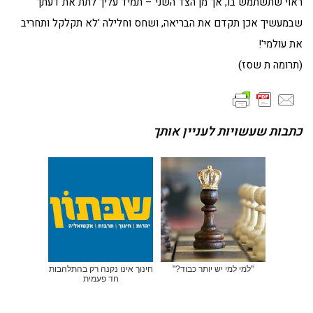
ראוי שתשתמש בו, אך מן הצד השני – תמיד עליך לתת את דעתך
שבמעשיך אכן תקדם את הבריאה, ושחס וחלילה 'לא תקלקל ותחריב
את עולמי'!
(תרומה ת שסז)
כתבות שעשויות לעניין אותך
"למי למי יש יותר כבוד?"
חינוך אינו נקנה רק בהתלהבות
חד פעמית