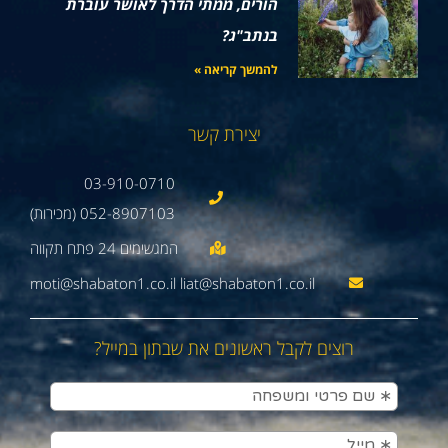
הורים, ממתי הדרך לאושר עוברת
בנתב"ג?
להמשך קריאה »
יצירת קשר
03-910-0710
052-8907103 (מכירות)
moti@shabaton1.co.il liat@shabaton1.co.il
רוצים לקבל ראשונים את שבתון במייל?