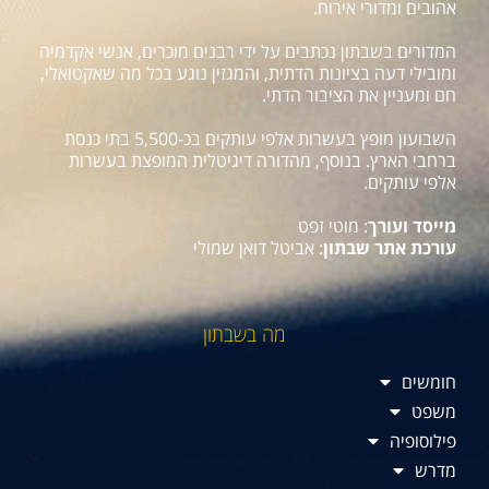
אהובים ומדורי אירוח.
המדורים בשבתון נכתבים על ידי רבנים מוכרים, אנשי אקדמיה
ומובילי דעה בציונות הדתית, והמגזין נוגע בכל מה שאקטואלי,
חם ומעניין את הציבור הדתי.
השבועון מופץ בעשרות אלפי עותקים בכ-5,500 בתי כנסת
ברחבי הארץ. בנוסף, מהדורה דיגיטלית המופצת בעשרות
אלפי עותקים.
מייסד ועורך
: מוטי זפט
עורכת אתר שבתון
: אביטל דואן שמולי
מה בשבתון
חומשים
משפט
פילוסופיה
מדרש