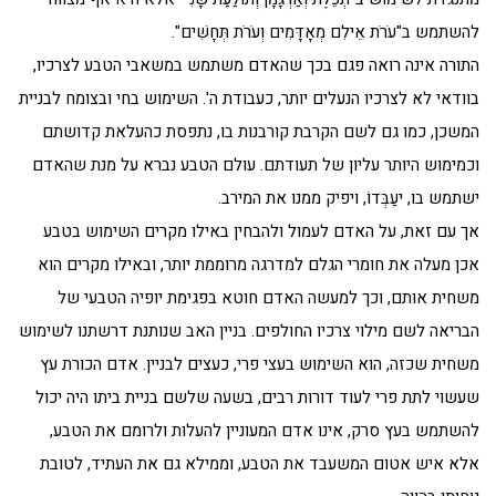
להשתמש ב"עֹרֹת אֵילִם מְאָדָּמִים וְעֹרֹת תְּחָשִׁים".
התורה אינה רואה פגם בכך שהאדם משתמש במשאבי הטבע לצרכיו,
בוודאי לא לצרכיו הנעלים יותר, כעבודת ה'. השימוש בחי ובצומח לבניית
המשכן, כמו גם לשם הקרבת קורבנות בו, נתפסת כהעלאת קדושתם
וכמימוש היותר עליון של תעודתם. עולם הטבע נברא על מנת שהאדם
ישתמש בו, יעַבְּדוֹ, ויפיק ממנו את המירב.
אך עם זאת, על האדם לעמול ולהבחין באילו מקרים השימוש בטבע
אכן מעלה את חומרי הגלם למדרגה מרוממת יותר, ובאילו מקרים הוא
משחית אותם, וכך למעשה האדם חוטא בפגימת יופיה הטבעי של
הבריאה לשם מילוי צרכיו החולפים. בניין האב שנותנת דרשתנו לשימוש
משחית שכזה, הוא השימוש בעצי פרי, כעצים לבניין. אדם הכורת עץ
שעשוי לתת פרי לעוד דורות רבים, בשעה שלשם בניית ביתו היה יכול
להשתמש בעץ סרק, אינו אדם המעוניין להעלות ולרומם את הטבע,
אלא איש אטום המשעבד את הטבע, וממילא גם את העתיד, לטובת