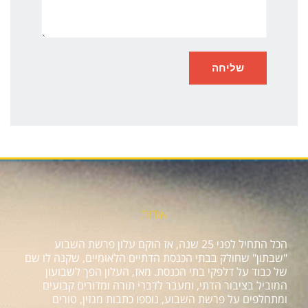
אודות
הכל התחיל לפני 25 שנה, אז הוקם עלון פרשת השבוע
"שבתון" שחולק בבתי הכנסת הדתיים הלאומיים, שקנה לו שם
של כבוד על דלפקי בתי הכנסת. מאז, העלון הפך לשבועון
המוביל בציבור הדתי, ומעבר לדברי תורה ומדורים קבועים
ומתחלפים על פרשת השבוע, נוספו כתבות מגזין, טורים