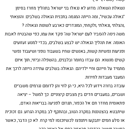
נשאלת השאלה: מדוע לא נגאלו בני ישראל בתהליך מזורז בסימן
"גאולה עכשיו", ומה הייתה המגמה בתכנית הגאולה בשלבים: והוצאתי
,והצלתי ,וגאלתי ,ולקחתי, המוגדרים כארבע לשונות הגאולה ?
משה ניסה להסביר לעם ישראל שה' פקד את עמו, כפי שהבטיח לאבות
האומה. את תהליך הגאולה יש לבצע בשלבים, בכדי למנוע זעזועים
ופגיעות נפשיות קשות, באנשים שחיו בשעבוד גופני ושיעבוד נפשי
קשים מנשוא. הם עבדו בחומר ובלבנים, בהשפלה וביזוי, תוך איום
מתמיד על חייהם וחיי ילדיהם. הגאולה בשלבים עתידה הייתה לרכך את
המעבר מעבדות לחירות.
עובדה ברורה וידוע לכל היא, כי הן לחי והן לדומם נגרמים משברים
ושברים, במעברים חדים בין מצבים קיצוניים. כך למשל – יציאה
פתאומית מחדר חם אל הכפור, תגרום לפגיעה בבריאות האדם,
שיתבטא בהצטננות במקרה הטוב, ובהתקף לב במקרה הגרוע. גם זכוכית
או סלע חמים יתבקעו ויתנפצו לכשיוכנסו למי קרח. לא כן הדבר, כאשר