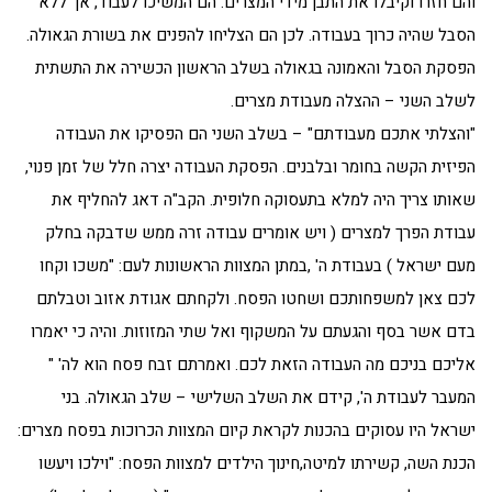
והם חזרו וקיבלו את התבן מידי המצרים. הם המשיכו לעבוד, אך ללא
הסבל שהיה כרוך בעבודה. לכן הם הצליחו להפנים את בשורת הגאולה.
הפסקת הסבל והאמונה בגאולה בשלב הראשון הכשירה את התשתית
לשלב השני – ההצלה מעבודת מצרים.
"והצלתי אתכם מעבודתם" – בשלב השני הם הפסיקו את העבודה
הפיזית הקשה בחומר ובלבנים. הפסקת העבודה יצרה חלל של זמן פנוי,
שאותו צריך היה למלא בתעסוקה חלופית. הקב"ה דאג להחליף את
עבודת הפרך למצרים ( ויש אומרים עבודה זרה ממש שדבקה בחלק
מעם ישראל ) בעבודת ה' ,במתן המצוות הראשונות לעם: "משכו וקחו
לכם צאן למשפחותכם ושחטו הפסח. ולקחתם אגודת אזוב וטבלתם
בדם אשר בסף והגעתם על המשקוף ואל שתי המזוזות. והיה כי יאמרו
אליכם בניכם מה העבודה הזאת לכם. ואמרתם זבח פסח הוא לה' "
המעבר לעבודת ה', קידם את השלב השלישי – שלב הגאולה. בני
ישראל היו עסוקים בהכנות לקראת קיום המצוות הכרוכות בפסח מצרים:
הכנת השה, קשירתו למיטה,חינוך הילדים למצוות הפסח: "וילכו ויעשו