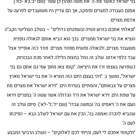
בני ישראל כאשר צוה ה' את משה ואהרן כן עשו" (שם יב',כא'-כח').
אמנם העבודה למצרים נפסקה, אך הם עדיין היו משועבדים לפרעה על
אדמת מצרים.
"וגאלתי אתכם בזרוע נטויה ובשפטים גדולים" – בשלב השלישי הקב"ה
הוציא את בני ישראל ממצרים. בכך הוא הביא אותם לגאולה גופנית
משעבוד מצרים, ולגאולה נפשית מפחד מצרים. פחד כזה אופייני אצל
עבד כלפי אדונו. שלב זה החל בחצות הלילה לאחר מכת הבכורות,
כשפרעה בעצמו זרז את היציאה: "קומו צאו מתוך עמי גם אתם גם בני
ישראל", נמשך ב: "ויהי בעצם היום הזה הוציא ה' את בני ישראל מארץ
מצרים על צבאותם", והסתיים בשירת הים: "וירא ישראל את מצרים מת
על שפת הים. וירא ישראל את היד הגדולה אשר עשה ה' במצרים ויראו
העם את ה' ויאמינו בה' ובמשה עבדו" (שם יד',ל'-לא'). סיום שלב זה
שהביא להכרה ואמונה בה', הכין את עם ישראל לשלב הבא – הפיכתו
לעם ה'.
"ולקחתי אתכם לי לעם, והייתי לכם לאלוקים" – השלב הרביעי התבצע