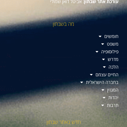
עורכת אתר שבתון
: אביטל דואן שמולי
מה בשבתון
חומשים
משפט
פילוסופיה
מדרש
הלכה
החיים עצמם
בחברה הישראלית
המגזין
יהדות
תרבות
חדש באתר שבתון