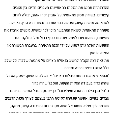
המעבר ייעשה בהדרגה מהאזור החם אל האזור הקר.
ההדרגתיות תמנע את הנזקים המאפיינים מעברים חדים בין מצבים
קיצוניים. בשורת אסון פתאומית על אובדן יקר ואהוב, יכולה לגרום
לטראומה נפשית קשה, ופגיעה בבריאות המתבשר. הוא הדין, בידיעה
משמחת פתאומית, כשאין המתבשר מוכן לכך נפשית. אנשים איבדו את
שפיותם, כשהתבשרו לפתע, שסכום כסף גדול נפל בחלקם. את
התופעות האלה ניתן למנוע על ידי הכנה מתאימה, בהעברת הבשורה או
המידע לנמען.
את זאת רצה הקב"ה להשיג בגאולת מצרים על ארבעת שלביה. כל שלב
כלל הכנה גופנית והכנה נפשית.
"והוצאתי אתכם מתחת סבלות מצרים" – בשלב הראשון, ייפסק הסבל
שהיה כרוך בעבודה הפיזית הקשה, והסבל שהיה כרוך
ב "כל הבן הילוד היאורה תשליכוהו". כן ייפסק הסבל הנפשי, בהיותם
עבדים בזויים. אפשר שגזירת לקיטת התבן בעצמם לצורך הכנת הלבנים,
שגרמה לכך שלא שמעו אל משה מקוצר רוח ומעבודה קשה, פסקה,