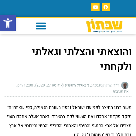
פתח סרגל
והוצאתי והצלתי וגאלתי
ולקחתי
ד"ר יצחק קניגסברג
ז׳ באלול ה׳תש״פ (אוגוסט 27, 2020)
12:00 pm
אין תגובות
משה רבנו התיצב לפני עם ישראל ובפיו בשורת הגאולה, כפי שציוהו ה':
"פקד פקדתי אתכם ואת העשוי לכם במצרים. ואמר אעלה אתכם מעני
מצרים אל ארץ הכנעני והחיתי והאמורי והפריזי והחיוי והיבוסי אל ארץ
זבת חלב ודבש"(שמות ג',טז-יז').