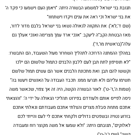
תגובת בני ישראל למשמע הבשורה היתה: "ויאמן העם וישמעו כי פקד ה'
את בני ישראל וכי ראה את ענים ויקדו וישתחוו"
(שם ד',לא'). את התקווה לגאולה נשאו בני ישראל בלבם מדור לדור,
מאז הבטחת הקב"ה ליעקב: "אנכי ארד עמך מצרימה ואנכי אעלך גם
עלה"(בראשית מו',ד').
במהלך ההמתנה הדרוכה לתהליך השחרור מעול השעבוד, הם התבשרו:
"לא תוסיפון לתת תבן לעם ללבון הלבנים כתמול שלשום הם ילכו
וקששו להם תבן. ואת מתכונת הלבנים אשר הם עשים תמול שלשם
תשימו עליהם ולא תגרעו ממנו. תכבד העבודה על האנשים ויעשו בה"
(שמות ה',ז'-ט'). לאור הבשורה הקשה, היה זה אך צפוי, שכאשר משה
ניסה לפייס אותם ולעודדם בפירוט תהליכי הגאולה על ידי ה': "והוצאתי
אתכם מתחת סבלת מצרים והצלתי אתכם מעבודתם וגאלתי אתכם
בזרוע נטויה ובשפטים גדולים ולקחתי אתכם לי לעם והייתי לכם
לאלוקים", תגובתם היתה: "ולא שמעו אל משה מקוצר רוח ומעבודה
קשה" (שם ו',ו'-ט').