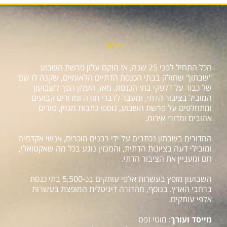
אודות
הכל התחיל לפני 25 שנה, אז הוקם עלון פרשת השבוע
"שבתון" שחולק בבתי הכנסת הדתיים הלאומיים, שקנה לו שם
של כבוד על דלפקי בתי הכנסת. מאז, העלון הפך לשבועון
המוביל בציבור הדתי, ומעבר לדברי תורה ומדורים קבועים
ומתחלפים על פרשת השבוע, נוספו כתבות מגזין, טורים
אהובים ומדורי אירוח.
המדורים בשבתון נכתבים על ידי רבנים מוכרים, אנשי אקדמיה
ומובילי דעה בציונות הדתית, והמגזין נוגע בכל מה שאקטואלי,
חם ומעניין את הציבור הדתי.
השבועון מופץ בעשרות אלפי עותקים בכ-5,500 בתי כנסת
ברחבי הארץ. בנוסף, מהדורה דיגיטלית המופצת בעשרות
אלפי עותקים.
מייסד ועורך
: מוטי זפט