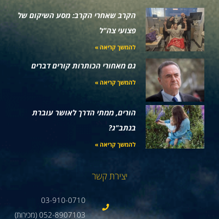
הקרב שאחרי הקרב: מסע השיקום של
פצועי צה"ל
להמשך קריאה »
גם מאחורי הכותרות קורים דברים
להמשך קריאה »
הורים, ממתי הדרך לאושר עוברת
בנתב"ג?
להמשך קריאה »
יצירת קשר
03-910-0710
052-8907103 (מכירות)