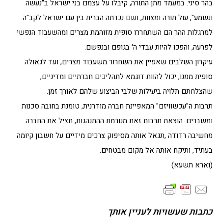
בהר סיני. במעמד מתן התורה, קיבלו על עצמם בני ישראל ב"נעשה
ונשמע", עול תורה ומצוות, ושם נכרתה הברית בין עם ישראל לקב"ה.
למרגלות ההר הם השתחררו סופית מזוהמת מצרים ומהשעבוד הנפשי
לפרעה, והפכו להיות עבדי ה' בגופם ובנפשם.
עיקרון השלבים שאפיין את השחרור משעבוד מצרים, ועד לגאולה
סופית ממנו, יכול להוות דוגמא לתהליכים חברתיים ומדיניים,
שהצלחתם תלויה ביעילות שלבי הביצוע שלהם לאורך זמן.
תרבות ה"עכשוויזם" המאפיינת חברה מודרנית, טומנת בחובה סכנות
ומשברים. הוצאת תרבות זאת מנורמת ההתנהגות, תציל את החברה
מחשיבה רדודה ,תגאל אותה מסיפוק צרכים מידיים על חשבון קיומה
בעתיד, ותיקח אותה אל מקום מבטחים.
(וארא תשעא)
כתבות שעשויות לעניין אותך