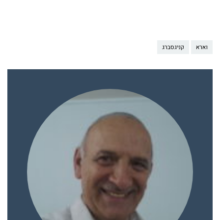
וארא
קניגסברג