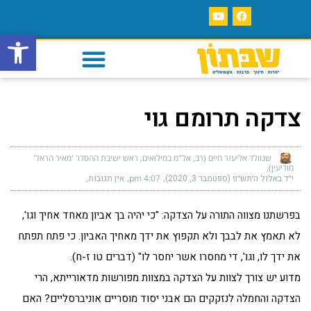
פתח סרגל
צדקה תרומם גוי
שנוולד אליעזר חיים (רב, אל"מ במילואים, ראש ישיבת ההסדר 'מאיר הראל'
מודיעין)
י״ד באלול ה׳תש״פ (ספטמבר 3, 2020)
4:07 pm
אין תגובות
בפרשתנו מצווה התורה על הצדקה: "כי יהיה בך אביון מאחד אחיך וגו',
לא תאמץ את לבבך ולא תקפוץ את ידך מאחיך האביון. כי פתח תפתח
את ידך לו, וגו', די מחסרו אשר יחסר לו" (דברים טו ז-ח).
מדוע יש צורך לצוות על הצדקה במצוות מפורשות מדאורייתא, הרי
הצדקה והחמלה לנזקקים הם אבני יסוד מוסריים אוניברסליים? האם