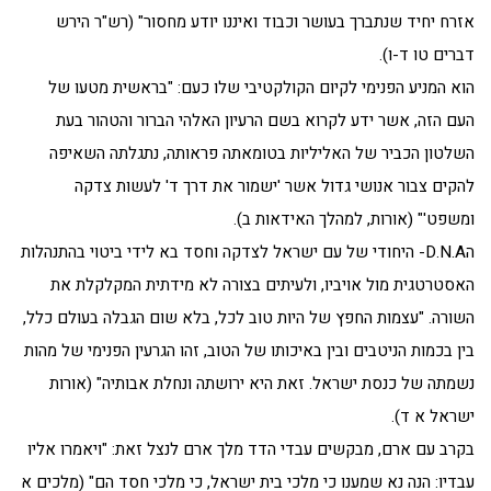
אזרח יחיד שנתברך בעושר וכבוד ואיננו יודע מחסור" (רש"ר הירש
דברים טו ד-ו).
הוא המניע הפנימי לקיום הקולקטיבי שלו כעם: "בראשית מטעו של
העם הזה, אשר ידע לקרוא בשם הרעיון האלהי הברור והטהור בעת
השלטון הכביר של האליליות בטומאתה פראותה, נתגלתה השאיפה
להקים צבור אנושי גדול אשר 'ישמור את דרך ד' לעשות צדקה
ומשפט'" (אורות, למהלך האידאות ב).
הD.N.A- היחודי של עם ישראל לצדקה וחסד בא לידי ביטוי בהתנהלות
האסטרטגית מול אויביו, ולעיתים בצורה לא מידתית המקלקלת את
השורה. "עצמות החפץ של היות טוב לכל, בלא שום הגבלה בעולם כלל,
בין בכמות הניטבים ובין באיכותו של הטוב, זהו הגרעין הפנימי של מהות
נשמתה של כנסת ישראל. זאת היא ירושתה ונחלת אבותיה" (אורות
ישראל א ד).
בקרב עם ארם, מבקשים עבדי הדד מלך ארם לנצל זאת: "ויאמרו אליו
עבדיו: הנה נא שמענו כי מלכי בית ישראל, כי מלכי חסד הם" (מלכים א