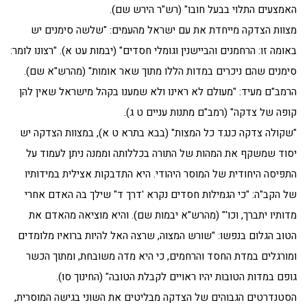
האמצעים התלוי בבעל חובו" (רש"ר הירש שם).
מצוות הצדקה מייחדת את עם ישראל מהעמים: "שלשה סימנים יש
באומה זו: הרחמנים והביישנין וגומלי חסדים" (יבמות עט א). "רצונו לומר:
סימנים שהם ניכרים במדות הללו מתוך שאר אומות" (מהרש"א שם).
הרמב"ם מעיד: "מעולם לא ראינו ולא שמענו בקהל מישראל שאין להן
קופה של צדקה" (רמב"ם מתנות עניים ט ג).
"שקולה צדקה כנגד כל המצות" (בבא בתרא ט א), במצוות הצדקה יש
יסוד שמשקף את המהות של התורה בכללותה וממנה ניתן לעמוד על
התפיסה היחודית של המוסר היהודי. היא התדבקות אצילית במידותיו
של הקב"ה: "כי הגמילות חסדים נקרא 'דרך ד" שילך בה האדם אחרי
מדותיו יתברך, וכו'" (מהרש"א יבמות שם). והיא מוציאה מהאדם את
הטוב הגלום בנפשו: "שורש המצוה, שרצה האל להיות ברואיו מלומדים
ומורגלים במדת החסד והרחמים, כי היא מדה משובחת, ומתוך הכשר
גופם במדות הטובות יהיו ראויים לקבלת הטובה" (החינוך סו).
הסטנדרטים הגבוהים של הצדקה מבליטים את השוני בגישה המוסרית,