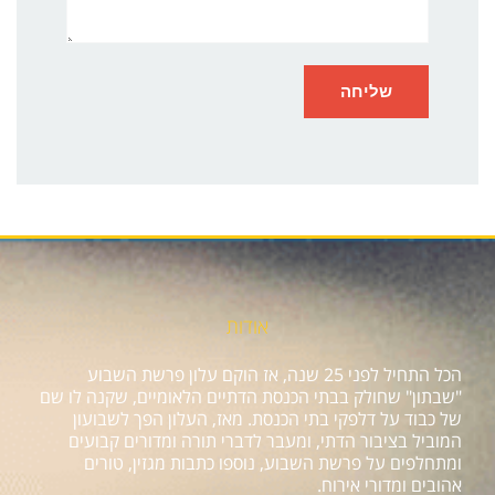
אודות
הכל התחיל לפני 25 שנה, אז הוקם עלון פרשת השבוע
"שבתון" שחולק בבתי הכנסת הדתיים הלאומיים, שקנה לו שם
של כבוד על דלפקי בתי הכנסת. מאז, העלון הפך לשבועון
המוביל בציבור הדתי, ומעבר לדברי תורה ומדורים קבועים
ומתחלפים על פרשת השבוע, נוספו כתבות מגזין, טורים
אהובים ומדורי אירוח.