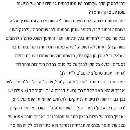
ניתן להסיק מכך שלתורה יש סטנדרטים גבוהים יותר של רגישות
מוסרית, צדקה וחסד?
שתי מצוות בצדקה. אחת מצוות עשה: "לעשות צדקה עם הצריך אליה
בשמחה ובטוב לבב, כלומר שנתן מממוננו למי שיחסר לו, ולחזק העני
בכל מה שצריך למחייתו בכל יכלתנו. וכו'" (החינוך תעט, סהמ"צ לרמב"ם
עשה קצה). ואחת לא תעשה: "שלא נמנע החסד והצדקה מאחינו בני
ישראל, וכל שכן מן הקרובים, בדעתנו חולשת ענינם ויש בנו יכולת
לסעדם, וכו', אבל הכן לבבך על כל פנים במדת הנדיבות והחמלה"
(החינוך תעח, סהמ"צ לרמב"ם ל"ת רלב)
בפרשתנו ביטוי מיוחד: 'אביון' ולא רק 'עני', שכן: "'אביון' דל 'מעני', ולשון
'אביון' שהוא תאב לכל דבר" (רש"י דברים טו ד, ויק"ר לד ו). אולם יש
בכך גם דרישה לרגישות לנזקקים ולתלותם הקיומית והפסיכולוגית:
"בכך נבדל 'אביון' מ'עני'. 'עני' – משורש 'ענה' – מורה על תלות הקיום,
ו'אביון' מורה על תלות הרצון הנובעת ממנה" וכו'. "אביון" מורה אפוא על
מצב של חוסר עצמאות חברתית ולפיכך הוא כינוי הולם ללווה מחוסר