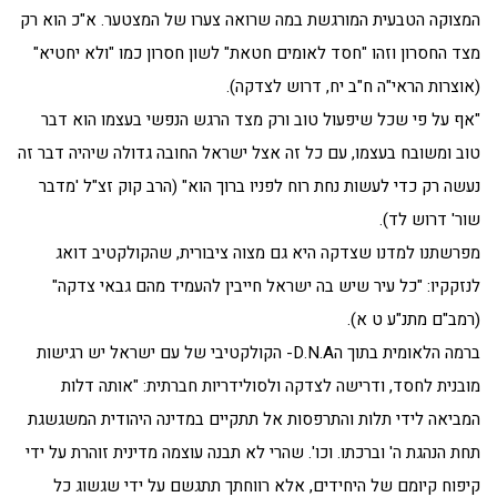
המצוקה הטבעית המורגשת במה שרואה צערו של המצטער. א"כ הוא רק
מצד החסרון וזהו "חסד לאומים חטאת" לשון חסרון כמו "ולא יחטיא"
(אוצרות הראי"ה ח"ב יח, דרוש לצדקה).
"אף על פי שכל שיפעול טוב ורק מצד הרגש הנפשי בעצמו הוא דבר
טוב ומשובח בעצמו, עם כל זה אצל ישראל החובה גדולה שיהיה דבר זה
נעשה רק כדי לעשות נחת רוח לפניו ברוך הוא" (הרב קוק זצ"ל 'מדבר
שור' דרוש לד).
מפרשתנו למדנו שצדקה היא גם מצוה ציבורית, שהקולקטיב דואג
לנזקקיו: "כל עיר שיש בה ישראל חייבין להעמיד מהם גבאי צדקה"
(רמב"ם מתנ"ע ט א).
ברמה הלאומית בתוך הD.N.A- הקולקטיבי של עם ישראל יש רגישות
מובנית לחסד, ודרישה לצדקה ולסולידריות חברתית: "אותה דלות
המביאה לידי תלות והתרפסות אל תתקיים במדינה היהודית המשגשגת
תחת הנהגת ה' וברכתו. וכו'. שהרי לא תבנה עוצמה מדינית זוהרת על ידי
קיפוח קיומם של היחידים, אלא רווחתך תתגשם על ידי שגשוג כל