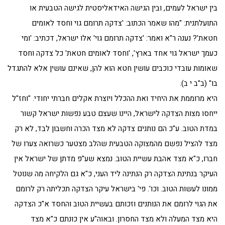
בין ישראל לעמים, ובין הגישה האידאליסטית לגישה הטבעית או
התועלתנית: "מהו שאמר הכתוב: 'צדקה תרומם גוי וחסד לאומים
חטאת'? נענה ר"א ואמר: 'צדקה תרומם גוי' אלו ישראל, דכתיב: 'ומי
כעמך ישראל גוי אחד בארץ', 'וחסד לאומים חטאת' כל צדקה וחסד
שאומות עובדי כוכבים עושין חטא הוא להן, שאינם עושין אלא להתגדל
בו" (ב"ב י ב).
היא מרוממת את היחיד ואת ההכלל ויוצרת אקלים חברתי יחודי. "וחז"ל
ייחסו מצות הצדקה לישראל, היינו שעצם טבע נפשות ישראל קשור
במדת הטוב. ע"כ הם נותנים צדקה לא מצד הכרה וחשבון לבד, לא רק
מצד להציל נפשם מהמצוקה הטבעית שהלב מצטער כשרואה צערו של
חברו, כ"א מצד אהבת עשיית הטוב. נמצא שע"פ מדתן של ישראל אין
העיקר בנתינת הצדקה רק הנתינה ליד העני, כ"א גם הלקיחה מה שנוטל
ממונו לעשות הטוב. וכו'. פי' בישראל עיקר הצדקה תכליתה רק לרומם
את הגוי לרומם את הנותנים וזכותם בעשיית הטוב והחסד א"כ הצדקה
היא מצד המעלה ולא מצד החסרון. ובאוה"ע אין כונתם כ"א מצד