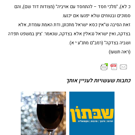
כ לא), "מלכי חסד – להתחסד עם אויביה" (מצודות דוד שם), והם
סמוכים ובטוחים שלא יפגעו אם יכנעו.
זאת הסיבה ש"אין כסא ישראל מתכונן, ודת האמת עומדת, אלא
בצדקה, ואין ישראל נגאלין אלא בצדקה, שנאמר: 'ציון במשפט תפדה
ושביה בצדקה" (רמב"ם מתנ"ע י א).
(ראה תשעו)
כתבות שעשויות לעניין אותך