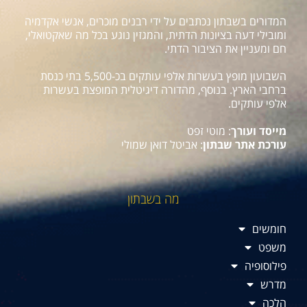
המדורים בשבתון נכתבים על ידי רבנים מוכרים, אנשי אקדמיה
ומובילי דעה בציונות הדתית, והמגזין נוגע בכל מה שאקטואלי,
חם ומעניין את הציבור הדתי.
השבועון מופץ בעשרות אלפי עותקים בכ-5,500 בתי כנסת
ברחבי הארץ. בנוסף, מהדורה דיגיטלית המופצת בעשרות
אלפי עותקים.
מייסד ועורך
: מוטי זפט
עורכת אתר שבתון
: אביטל דואן שמולי
מה בשבתון
חומשים
משפט
פילוסופיה
מדרש
הלכה