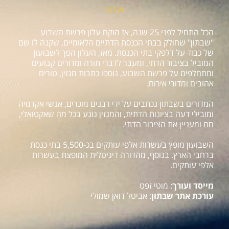
אודות
הכל התחיל לפני 25 שנה, אז הוקם עלון פרשת השבוע
"שבתון" שחולק בבתי הכנסת הדתיים הלאומיים, שקנה לו שם
של כבוד על דלפקי בתי הכנסת. מאז, העלון הפך לשבועון
המוביל בציבור הדתי, ומעבר לדברי תורה ומדורים קבועים
ומתחלפים על פרשת השבוע, נוספו כתבות מגזין, טורים
אהובים ומדורי אירוח.
המדורים בשבתון נכתבים על ידי רבנים מוכרים, אנשי אקדמיה
ומובילי דעה בציונות הדתית, והמגזין נוגע בכל מה שאקטואלי,
חם ומעניין את הציבור הדתי.
השבועון מופץ בעשרות אלפי עותקים בכ-5,500 בתי כנסת
ברחבי הארץ. בנוסף, מהדורה דיגיטלית המופצת בעשרות
אלפי עותקים.
מייסד ועורך
: מוטי זפט
עורכת אתר שבתון
: אביטל דואן שמולי