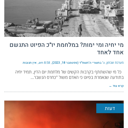
מי יחיה ומי ימות? במלחמת יו"כ הפיוט התגשם
אחד לאחד
מערכת שבתון
ג׳ בתשרי ה׳תשפ״ד (ספטמבר 18, 2023)
8:58 am
אין תגובות
כל מי שהשתתף בקרבות הקשים של מלחמת יום הדין, תמיד יחיה
בתודעה שנאמרת בפיוט כי האדם משול "כחרס הנשבר…
קרא עוד ←
דעות