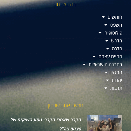
מה בשבתון
חומשים
משפט
פילוסופיה
מדרש
הלכה
החיים עצמם
בחברה הישראלית
המגזין
יהדות
תרבות
חדש באתר שבתון
הקרב שאחרי הקרב: מסע השיקום של
פצועי צה"ל