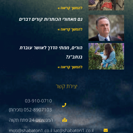
להמשך קריאה »
גם מאחורי הכותרות קורים דברים
להמשך קריאה »
הורים, ממתי הדרך לאושר עוברת
בנתב"ג?
להמשך קריאה »
יצירת קשר
03-910-0710
052-8907103 (מכירות)
moti@shabaton1.co.il liat@shabaton1.co.il