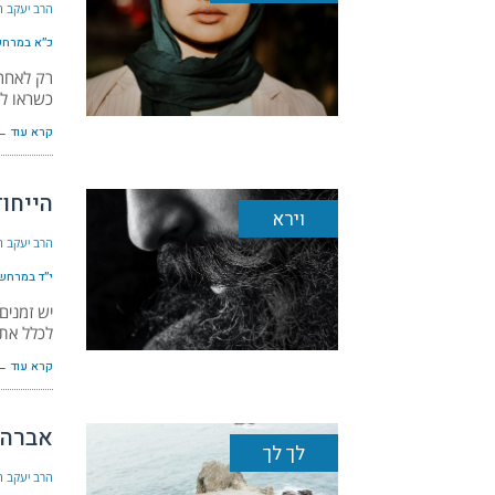
הרב יעקב הל
כ״א במרחשון 
רק לאחר
כשראו ל
קרא עוד ←
הייחו
וירא
הרב יעקב הל
י״ד במרחשון 
יש זמנים
לכלל את
קרא עוד ←
אברהם
לך לך
הרב יעקב הל