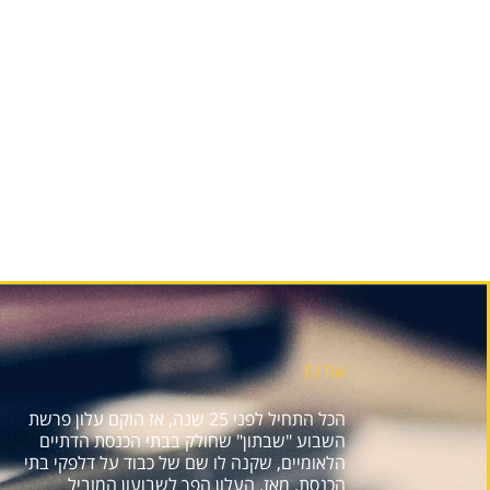
אודות
הכל התחיל לפני 25 שנה, אז הוקם עלון פרשת
השבוע "שבתון" שחולק בבתי הכנסת הדתיים
הלאומיים, שקנה לו שם של כבוד על דלפקי בתי
הכנסת. מאז, העלון הפך לשבועון המוביל