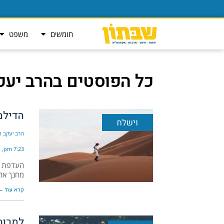
חומשים
משפט
כל הפוסטים ב
הרב יעק
הדילמ
וישלח
הרב יעקב הל
7:23 pm
העדפת ה
מחנך אחת
קרא עוד ←
למרות