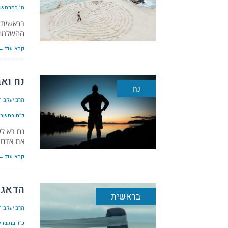
ח׳ במרחשון ה
בראשית 
ההשלמה 
קרא עוד ←
נח וא
נח
הרב יעקב הל
כ״ח בתשרי ה׳
נח בא לע
את אדם 
קרא עוד ←
הדאגה
בראשית
הרב יעקב הל
כ״ד בתשרי ה׳