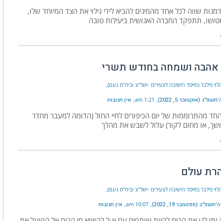
מנות שווה לכל אחד מהמינים להביא לידי גילוי את הצד המיוחד שלו,
טושו, תתפקד החברה האנושית ביעילות טובה
 אהבה ושמחה בחודש תשרי
וי פילבר (מייסד הישיבה לצעירים -ישל"צ וביה"ס נעם)
שפ״ג (אוקטובר 5, 2022)
1:21 am
אין תגובות
ד מהתרוממות של יום הכיפורים לחיי החול (הדומה למעבר מחדר
שך, או מחום לקור) עלול לשבש את מהלך
הרת עולם
וי פילבר (מייסד הישיבה לצעירים -ישל"צ וביה"ס נעם)
תשפ״ב (ספטמבר 19, 2022)
10:07 am
אין תגובות
תן לנו את הכוח להיות שותפים עם א-ל להוציא מן הכוח אל הפועל את