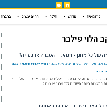
פילוסופיה
מדרש
הלכה
החיים עצמם
בחברה ה
ב הלוי פילבר
ה של כל מחנך/ מנהיג – הסברה או כפייה?
וי פילבר (מייסד הישיבה לצעירים -ישל"צ וביה"ס נעם)
י׳ בכסלו ה׳תשפ״ג (דצמבר 4, 2022)
אין תגובות
הסברה והשכנוע על הכפייה והפעלת הסמכות היא דילמה המלווה כל
 התכונות היותר חשובות לכל מחנך או מנהיג
 כל האינטרסים – אחוות האחיות