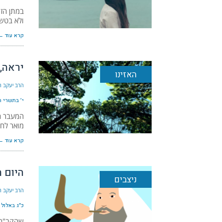
במתן הזד
ולא בטש
קרא עוד ←
יראה,
האזינו
הרב יעקב הל
י׳ בתשרי ה׳ת
המעבר הח
מואר לחו
קרא עוד ←
היום 
ניצבים
הרב יעקב הל
כ״ג באלול ה׳
שהקב"ה י