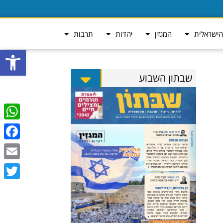
ישראלית
המגזין
יהדות
תרבות
פתח סרגל
שבתון השבוע
tsApp
ebook
Email
Twitter