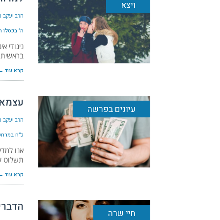
ויצא
הרב יעקב הל
ה׳ בכסלו ה׳תש
ניגודי א
בראשית. 
קרא עוד ←
עצמאו
עיונים בפרשה
הרב יעקב הל
כ״ח במרחשון 
אנו למדי
תשלוט ע
קרא עוד ←
הדברי
חיי שרה