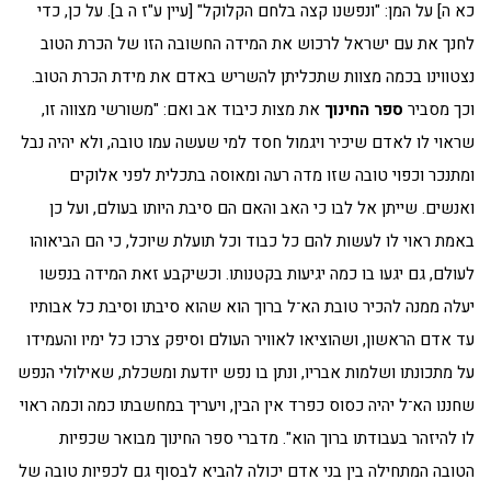
כא ה] על המן: "ונפשנו קצה בלחם הקלוקל" [עיין ע"ז ה ב]. על כן, כדי
לחנך את עם ישראל לרכוש את המידה החשובה הזו של הכרת הטוב
נצטווינו בכמה מצוות שתכליתן להשריש באדם את מידת הכרת הטוב.
וכך מסביר
ספר החינוך
את מצות כיבוד אב ואם: "משורשי מצווה זו,
שראוי לו לאדם שיכיר ויגמול חסד למי שעשה עמו טובה, ולא יהיה נבל
ומתנכר וכפוי טובה שזו מדה רעה ומאוסה בתכלית לפני אלוקים
ואנשים. שייתן אל לבו כי האב והאם הם סיבת היותו בעולם, ועל כן
באמת ראוי לו לעשות להם כל כבוד וכל תועלת שיוכל, כי הם הביאוהו
לעולם, גם יגעו בו כמה יגיעות בקטנותו. וכשיקבע זאת המידה בנפשו
יעלה ממנה להכיר טובת הא־ל ברוך הוא שהוא סיבתו וסיבת כל אבותיו
עד אדם הראשון, ושהוציאו לאוויר העולם וסיפק צרכו כל ימיו והעמידו
על מתכונתו ושלמות אבריו, ונתן בו נפש יודעת ומשכלת, שאילולי הנפש
שחננו הא־ל יהיה כסוס כפרד אין הבין, ויעריך במחשבתו כמה וכמה ראוי
לו להיזהר בעבודתו ברוך הוא". מדברי ספר החינוך מבואר שכפיות
הטובה המתחילה בין בני אדם יכולה להביא לבסוף גם לכפיות טובה של