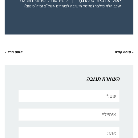
ישל"צ וביה"ס נעם)
|
להציג את כל הפוסטים של הרב
יעקב הלוי פילבר (מייסד הישיבה לצעירים -ישל"צ וביה"ס נעם)
« פוסט קודם
פוסט הבא »
השארת תגובה
שם:*
אימייל*
אתר: