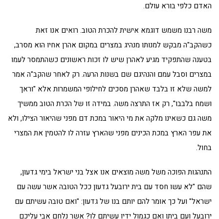
האדם כלפי בורא עולם.
משה רבנו משמש דוגמא אישית להכרת הטוב. רואים אנו זאת
כשהקב"ה מבקש למנותו מנהיג במצרים במקום אהרן אחיו הוא מסרב,
בטענה שהתפקיד מגיע לאהרן שיש לו זכות ראשונים כשהתמסר לעמו
במצרים וסבל עמם והנהיגם שם בשנות הרעה. רק לאחר שהקב"ה אמר
למשה שלא זו בלבד שאהרן מסכים לחילופי המשמרות אלא "וראך
ושמח בלבבו", רק אז התרצה משה. במידה זו של הכרת הטוב ממשיך
משה גם כשאינו מלקה את מי היאור במכת דם מפני שהיאור הצילו, ולא
את עפר הארץ במכת הכינים מפני שהארץ עזרה לו להטמין את המצרי
בחול.
התנהגות הפוכה משל משה מוצאים אנו אצל בני ישראל בימי גדעון,
שהם "לא עשו חסד עם בית ירובעל גדעון ככל הטובה אשר עשה עם
ישראל" ועל כך אומר להם יותם בנו של גדעון: "ואם טובה עשיתם עם
ירובעל ועם ביתו ואם כגמול ידיו עשיתם לו? אשר נלחם אבי עליכם