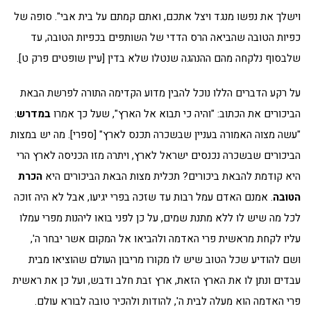
וישלך את נפשו מנגד ויצל אתכם, ואתם קמתם על בית אבי". סופה של
כפיות הטובה שהביאה הרס הדדי של השותפים בכפיות הטובה, עד
שלבסוף נלקחה מהם ההנהגה שנטלו שלא בדין [עיין שופטים פרק ט].
על רקע הדברים הללו נוכל להבין מדוע הקדימה התורה לפרשת הבאת
הביכורים את הכתוב: "והיה כי תבוא אל הארץ", שעל כך אמרו
במדרש
:
"עשה מצוה האמורה בעניין שבשכרה תכנס לארץ" [ספרי]. מה יש במצות
הביכורים שבשכרה נכנסים ישראל לארץ, ויתרה מזו הכניסה לארץ הרי
היא קודמת להבאת ביכורים? תכלית מצות הבאת הביכורים היא
הכרת
הטובה
. אמנם האדם עמל רבות עד שזכה בפרי יגיעו, אבל לא היה זוכה
לכל מה שיש לו ללא מתנת שמים, על כן לפני בואו ליהנות מפרי עמלו
עליו לקחת מראשית פרי האדמה ולהביאו אל המקום אשר יבחר ה',
ושם להודיע שכל הטוב שיש לו מקורו מריבון העולם שהוציאו מבית
עבדים ונתן לו את הארץ הזאת, ארץ זבת חלב ודבש, ועל כן את ראשית
פרי האדמה הוא מעלה לבית ה', להודות ולהכיר טובה לבורא עולם.