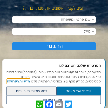
רוצים לקבל ראשונים את שבתון במייל?
הפרטיות שלכם חשובה לנו
לידיעתכם, באתר זה נעשה שימוש ב"קבצי עוגיות" (cookies) וכלים דומים
כדי לספק חוויית גלישה טובה יותר, תוכן מותאם אישית וניתוחים
תנאי שימוש ומדיניות פרטיות
מדיניות הפרטיות
סטטיסטיים. למידע נוסף עיינו במדיניות הפרטיות שלנו.
פנו אלינו
קראתי ואני מאשר
דחה עוגיות לא חיוניות
הצהרת נגישות
גלילה
התאמת העדפות
WhatsApp
Facebook
Email
Twitter
לראש
שנו העדפות פרטיות
Ⓒ 2020 - כל הזכויות שמורות לשבתון