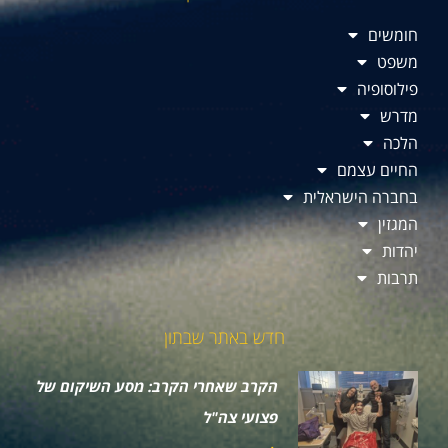
חומשים
משפט
פילוסופיה
מדרש
הלכה
החיים עצמם
בחברה הישראלית
המגזין
יהדות
תרבות
חדש באתר שבתון
הקרב שאחרי הקרב: מסע השיקום של
פצועי צה"ל