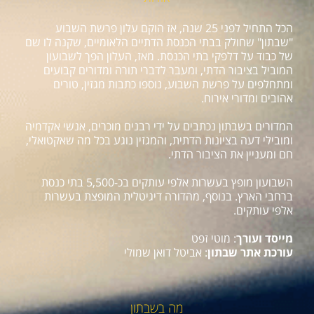
הכל התחיל לפני 25 שנה, אז הוקם עלון פרשת השבוע
"שבתון" שחולק בבתי הכנסת הדתיים הלאומיים, שקנה לו שם
של כבוד על דלפקי בתי הכנסת. מאז, העלון הפך לשבועון
המוביל בציבור הדתי, ומעבר לדברי תורה ומדורים קבועים
ומתחלפים על פרשת השבוע, נוספו כתבות מגזין, טורים
אהובים ומדורי אירוח.
המדורים בשבתון נכתבים על ידי רבנים מוכרים, אנשי אקדמיה
ומובילי דעה בציונות הדתית, והמגזין נוגע בכל מה שאקטואלי,
חם ומעניין את הציבור הדתי.
השבועון מופץ בעשרות אלפי עותקים בכ-5,500 בתי כנסת
ברחבי הארץ. בנוסף, מהדורה דיגיטלית המופצת בעשרות
אלפי עותקים.
מייסד ועורך
: מוטי זפט
עורכת אתר שבתון
: אביטל דואן שמולי
מה בשבתון