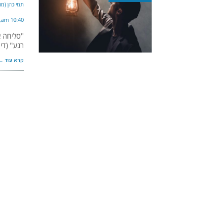
תמי כהן (מר
10:40 am
"סליחה 
רגע" (די
קרא עוד ←