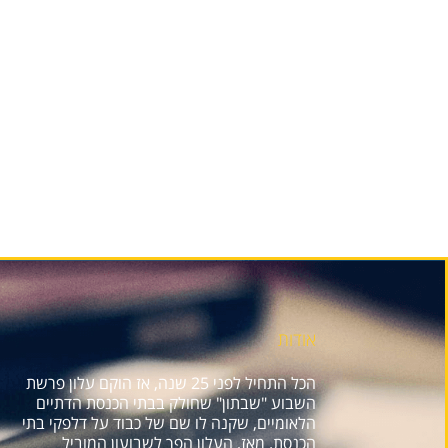
אודות
הכל התחיל לפני 25 שנה, אז הוקם עלון פרשת
השבוע "שבתון" שחולק בבתי הכנסת הדתיים
הלאומיים, שקנה לו שם של כבוד על דלפקי בתי
הכנסת. מאז, העלון הפך לשבועון המוביל