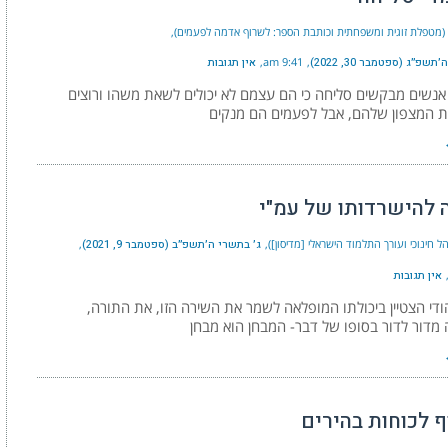
י (מטפלת זוגית ומשפחתית וכותבת הספר: לשרוף אדמה לפעמים)
שפ״ג (ספטמבר 30, 2022)
9:41 am
אין תגובות
נשים מבקשים סליחה כי הם עצמם לא יכולים לשאת משהו ורוצים
ת המצפון שלהם, אבל לפעמים הם מנקים
 להישרדותו של עמ"י
ל חינוכי ועורך התלמוד הישראלי [מדיסון])
ג׳ בתשרי ה׳תשפ״ב (ספטמבר 9, 2021)
אין תגובות
די הצטיין ביכולתו המופלאה לשמר את השירה הזו, את התורה,
מדור לדור בסופו של דבר- המבחן הוא מבחן
 לכוחות בהירים