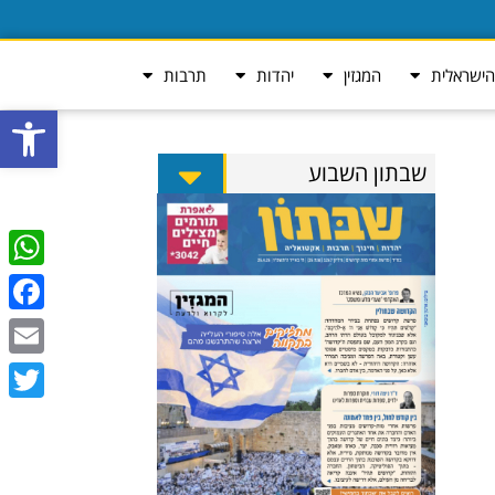
ישראלית
המגזין
יהדות
תרבות
פתח סרגל
שבתון השבוע
tsApp
ebook
Email
Twitter