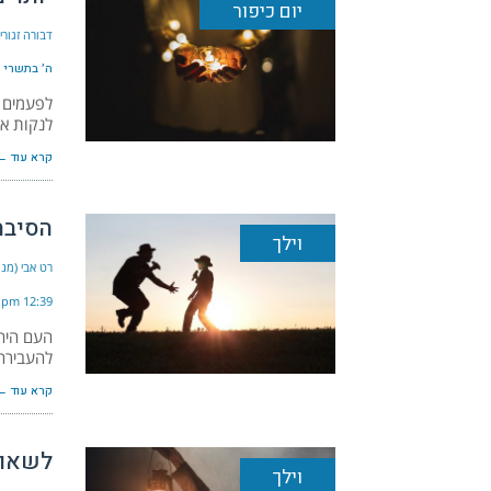
יום כיפור
דבורה זגור
ה׳ בתשרי ה׳ת
לפעמים א
לנקות א
קרא עוד ←
הסיבה
וילך
רט אבי (מנה
12:39 pm
העם היהו
להעבירה 
קרא עוד ←
לשאוף
וילך