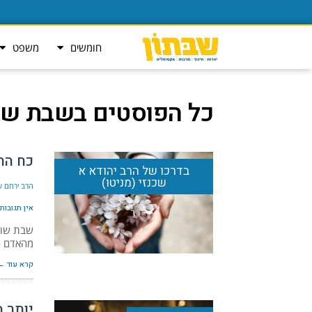
חומשים
משפט
כל הפוסטים ב
שבת שו
כח הה
בדרכו של הרב יהודא א
שכנזי (מניטו)
הרב ירחם שמ
אין תגובות
שבת שוב
מהאדם כ
קרא עוד ←
יותר 