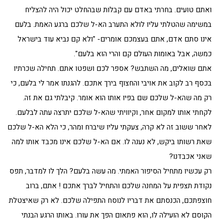
ואתם טועים. בחרתי באדם עם קבלות שבהחלט יכול היה להצליח
במשימה שהטלתי עליו לולא התערב הא-ל שלכם ברגע האמת. בלעם
אינו סתם אדם, אתם בעצמכם אומרים- "ולא קם נביא עוד בישראל
כמשה, אבל באומות העולם קם והרי הוא בלעם".
אתם שואלים, מה השתבש? אספר לכם ושפטו אתם. תחילה שכרתיו
בכסף רב לקוב את אויבי והחצוף בירך אתכם. להגנתו אמר לי בלעם, כי
רק מה שהא-ל שלכם שם בפיו אותו הוא אומר. קיבלתי גם את זה.
לקחתי אותו למקום אחר, וקיוויתי שהא-ל שלכם יתרצה עתה לבלעם.
לאחר ששוב זה לא קרה, צעקתי עליו שיברח ומהר, כי הלא הא-ל שלכם
שאת רשותו ביקש, לא נענה לו. אם הא-ל שלכם אינו מכבד אותו למה
שאני אכבדנו?
רק עכשיו מתחיל הסיפור האמתי. מה עשה בלעם? הלך לו למדבר, תפס
נקודת תצפית על המחנה שלכם והתחיל לברך אתכם ! אתם, ברוב
חוצפתכם, הכנסתם את דבריו לנוסח התפילה שלכם. לא רק שאיצטלת
הקוסם לא הועילה לו, הוא פתאום הפך את עורו. באותו הרגע הבנתי