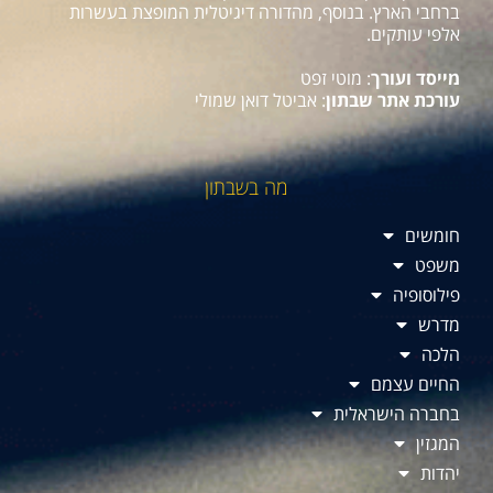
ברחבי הארץ. בנוסף, מהדורה דיגיטלית המופצת בעשרות
אלפי עותקים.
מייסד ועורך
: מוטי זפט
עורכת אתר שבתון
: אביטל דואן שמולי
מה בשבתון
חומשים
משפט
פילוסופיה
מדרש
הלכה
החיים עצמם
בחברה הישראלית
המגזין
יהדות