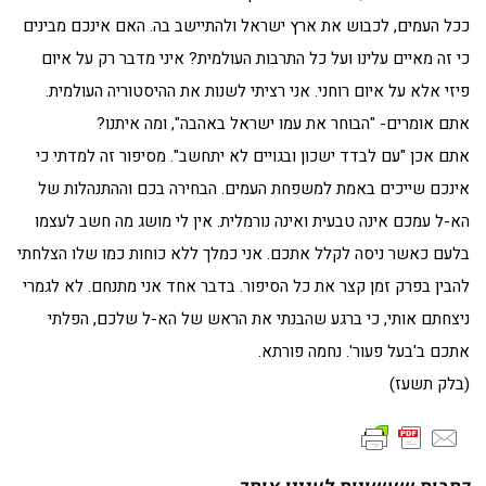
ככל העמים, לכבוש את ארץ ישראל ולהתיישב בה. האם אינכם מבינים
כי זה מאיים עלינו ועל כל התרבות העולמית? איני מדבר רק על איום
פיזי אלא על איום רוחני. אני רציתי לשנות את ההיסטוריה העולמית.
אתם אומרים- "הבוחר את עמו ישראל באהבה", ומה איתנו?
אתם אכן "עם לבדד ישכון ובגויים לא יתחשב". מסיפור זה למדתי כי
אינכם שייכים באמת למשפחת העמים. הבחירה בכם וההתנהלות של
הא-ל עמכם אינה טבעית ואינה נורמלית. אין לי מושג מה חשב לעצמו
בלעם כאשר ניסה לקלל אתכם. אני כמלך ללא כוחות כמו שלו הצלחתי
להבין בפרק זמן קצר את כל הסיפור. בדבר אחד אני מתנחם. לא לגמרי
ניצחתם אותי, כי ברגע שהבנתי את הראש של הא-ל שלכם, הפלתי
אתכם ב'בעל פעור'. נחמה פורתא.
(בלק תשעז)