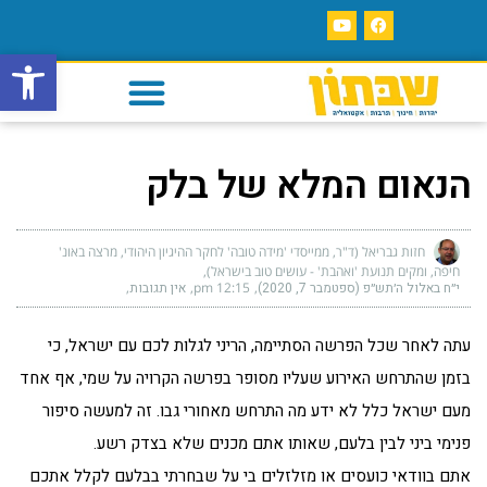
פתח סרגל
הנאום המלא של בלק
חזות גבריאל (ד"ר, ממייסדי 'מידה טובה' לחקר ההיגיון היהודי, מרצה באונ'
חיפה, ומקים תנועת 'ואהבת' - עושים טוב בישראל)
י״ח באלול ה׳תש״פ (ספטמבר 7, 2020)
12:15 pm
אין תגובות
עתה לאחר שכל הפרשה הסתיימה, הריני לגלות לכם עם ישראל, כי
בזמן שהתרחש האירוע שעליו מסופר בפרשה הקרויה על שמי, אף אחד
מעם ישראל כלל לא ידע מה התרחש מאחורי גבו. זה למעשה סיפור
פנימי ביני לבין בלעם, שאותו אתם מכנים שלא בצדק רשע.
אתם בוודאי כועסים או מזלזלים בי על שבחרתי בבלעם לקלל אתכם