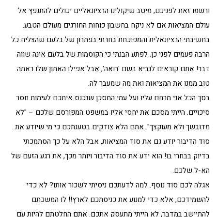
ורשמו זאת לפניכם, מיטב שיקולינו הרציונאליים יכולים להתנפץ אל
עולם המציאות אם לא ניקח בחשבון כוחות החורגים מעולם הטבע.
בחשיבתי הרציונאלית והמפוכחת בחרתי בפתרון של בלעם שהצליח כל
הרבה פעמים לפני כן. לפתע הבנתי כי הקוסמות של בלעם אינה שווה
דבר! אתם קוראים לנביא בשם 'רואה', אבל אפילו האתון שלו ראתה
טוב ממנו את המציאות ואת מה שמעבר לה.
בסך הכל אני מרחם עליו ועל עמי המסכן שנכנס איתכם לעימות חסר
סיכויים. הייתי מסכם את יחסי אליו במשפט המפורסם שלכם – "לא
מדובשך ולא מעוקצך". אתם הלא צודקים בטענתכם כי מי שיודע את
סוד הדיבור יודע גם את סוד המציאות, אבל הלא על כך הסתמכתי
בדיוק בבחרי בו! הוא ידע את סוד הדיבור ויותר מכך, את רגע הזעם של
הא-ל שלכם.
אגלה לכם סוד נוסף. למה לדעתכם ניסיתי לשכור אותו? לא כדי
להשמידכם, אלא כדי למנוע את כניסתכם לארץ!! לו המשכתם
להתיישב במדבר, לא הייתי מתעסק אתכם. אתם החלטתם להיות עם