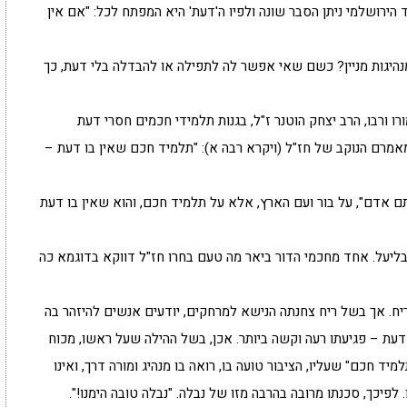
 הירושלמי ניתן הסבר שונה ולפיו ה'דעת' היא המפתח לכל: "אם אין
נהיגות מניין? כשם שאי אפשר לה לתפילה או להבדלה בלי דעת, כך
ו ורבו, הרב יצחק הוטנר ז"ל, בגנות תלמידי חכמים חסרי דעת
מרם הנוקב של חז"ל (ויקרא רבה א): "תלמיד חכם שאין בו דעת –
ם אדם", על בור ועם הארץ, אלא על תלמיד חכם, והוא שאין בו דעת
בליעל. אחד מחכמי הדור ביאר מה טעם בחרו חז"ל דווקא בדוגמא כה
יח. אך בשל ריח צחנתה הנישא למרחקים, יודעים אנשים להיזהר בה
דעת – פגיעתו רעה וקשה ביותר. אכן, בשל ההילה שעל ראשו, מכוח
יד חכם" שעליו, הציבור טועה בו, רואה בו מנהיג ומורה דרך, ואינו
 לפיכך, סכנתו מרובה בהרבה מזו של נבלה. "נבלה טובה הימנו!".