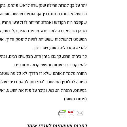
יתר על כן: למרות ההילה שנקשרה לראש פינחס, ביקש
הירושלמי במסכת סנהדרין אף הוסיפו שעשה מעשהו "של
שקפצה רוח הקודש ואמרה: 'והייתה לו ולזרעו אחריו בר
מכאן מודעא רבה לאורייתא: שיפוט מהיר, קל דעת, 
המשפט ולהשלכות שעשויות להיות ל"פסק הדין", אפי
להביא עמו כליה ומוות, צער ויגון.
כך בימים ההם, כך גם בזמן הזה, מבקשים רבים, וב
להצדקת דברי שטות ומעשי קנאה מטורפים.
התורה מלמדת אותנו שלא זו הדרך. לא כל מה שטוב 
הפוכה לחלוטין ממעשהו: "הנני נותן לו את בריתי ש
בפינחס, המנהיג הטבעי, וביכר על פניו את יהושע, "אי
(פנחס תשעו)
כתבות שעשויות לעניין אותך