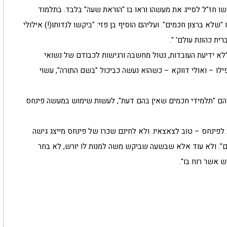
ו חז"ל לסייג את מעשהו וראו בו "הוראת שעה" בלבד. בתלמוד
א ברצון חכמים". ועליהם הוסיף בן פזי: "ביקשו לנדותו(!) אילולי
ית כהונת עולם' ".
ללא ידיעת העובדות, נטול מחשבה ורגישות לכבודם של נשואי
לו – ואולי דווקא – כשהוא נעשה כביכול "בשם התורה", עשוי
יניהם "תלמידי חכמים שאין בהם דעת", לעשות שימוש במעשה פינחס
לפינחס – טוב לצאצאיו. ולא לחינם שכרו של פינחס מייצג גישה
לום". ולא עוד אלא שבשעה שביקש משה למנות לו יורש, לא בחר
ש אשר רוח בו".