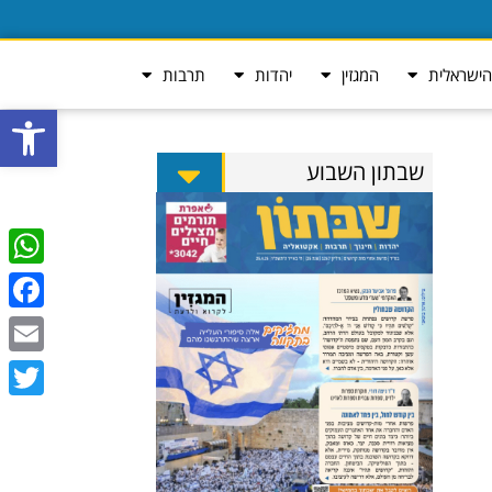
ישראלית
המגזין
יהדות
תרבות
פתח סרגל
שבתון השבוע
tsApp
ebook
Email
Twitter