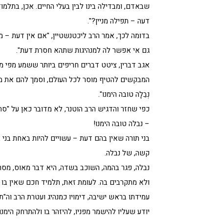
שבאדם, ומבדילה בינו לבין בעלי החיים. אכן, בתלמוד
דעה – תפילה מניין?".
בדומה לכך, אמר הרב ליכטנשטיין, "אם אין דעת – מ
גם אי אפשר לה למנהיגות שתהא חסרת דעת".
אגב דברין, ציטט דברים חריפים ביותר ששמע מפי מור
המבקשים להטיף מוסר לכל העולם, וסמך להם את מא
נְבֵלָה טובה הימנו".
כפי שחזר והדגיש הרב הוטנר, לא מדובר כאן על "סת
– נבלה טובה הימנו!
בני תורה שאין בהם דעת – עשויים להיות באחת בני 
קשה, של נבלה.
נבלה, פגר בהמה, השוכב בשדה, היא דבר מאוס, מסר
ולא מתקרבים בה. לעומת זאת, תלמיד חכם שאין בו 
עמידתו בראש ישיבה, דימויו כמנהיג ועטרת הרב וה"תלמ
יודע שעליו להישמר מפניו, להיזהר בו ולהתרחק הימנו.