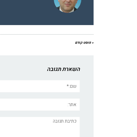
« פוסט קודם
השארת תגובה
שם:*
אתר:
תגובה