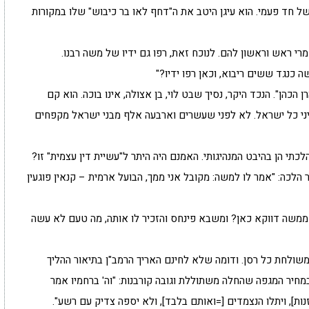
 חד פעמי. הוא עיגן היטב את ה"דחף לאו בר כיבוש" שלו במקורות
מרי ראש וראשון להם. לנוכח זאת, רפו גם ידיו של משה רבנו.
ה כנגד ששים ריבוא, וכאן רפו ידיו?"
הכהן". הנכד היקר, נסיך שבט לוי, בן אצולה, אינו בוכה. הוא קם
עיני כל ישראל. לא לפני שעשרים וארבעה אלף מבני ישראל מקפחים
תי הן בהיבט המנהיגותי. האמנם היה היתר ל"עשיית דין עצמית" זו?
 הלכה: "אמר לו למשה: מקובל אני ממך, הבועל ארמית – קנאין פוגעין
ממשה דווקא כאן? ומשבא פינחס והזכיר לו אותה, מה טעם לא עשה
שולחת כל רסן. ודומה שלא לחינם האריך הרמב"ן בתיאור ההליך
מחיר המגפה שהחלה משתוללת וגובה קורבנות: "וה' ברחמיו אמר
, ויתלו הנצמדים [=ואותם בלבד], ולא יספה צדיק עם רשע".