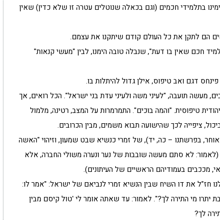
מינו בתלמידי חכמים (וגם בכאלה שנוטלים עטרה זו שלא כדין) שאין
ים הם לתקן את כל העולם קודם שיתקנו את עצמם.
למיד חכם שאין בו דעת", שנבלה טובה הימנו, לבין "מעשי קנאות"
חס דגם ואב טיפוס, אילן גדול להיתלות בו.
ם, מעשה תועבה, "לעיני משה ולעיני עדת בני ישראל". הכל רואים, אך
ודית טיפוסית. "והמה בוכים". התמרמרות על המצב, רטינה, מלמול
כול, ציפייה לכך שהישועה תבוא משמים, מבין הכרובים.
וחר, בפרשתנו – כה, יד), של זמרי כנשיא שבט שמעון, וזיהוי "האשה
" (לאמור: לא סתם מעשה שובבות של נער ונערה משולי החברה, אלא
ודאי, מככבים בעמודיהם הראשיים של העיתונים).
 חז"ל את דו השיח שבין הנשיא זמרי לנביאם של ישראל: "אמר לו:
 יתרו מי התירה לך?". לאמור: עד שאתה אומר לי 'טול קיסם מבין
תירה לך?