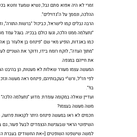
זמרי לא היה אפוא סתם נבל, נשיא שמעד וחטא בכשל
ההלכה, ונסמך על ה"גדוילים".
הרבה נבלים קמו לישראל, כביכול "ברשות התורה", וז
"נתעלמה ממנו הלכה, וגעו כולם בבכיה. בעגל עמד מש
כמו באגדות, הופיע מאי שם "פינחס בן אלעזר בן אהרן 
"מתוך העדה", לוקח רומח בידו, ודוקר את השניים ל
את חייהם במגפה.
המעשה עצמו מעורר שאלות לא מעטות, הן בהיבט ההלכ
לפי חז"ל, ורש"י בעקבותיהם, פינחס ראה מעשה ונזכר
בו!".
ועדיין שאלה במקומה עומדת: מדוע "נתעלמה הלכה" 
משה מעשה בעצמו?
חכמים לא ראו במעשה פינחס היתר לקנאות פרועה, מ
השיפוטי הראוי שבענישת הנצמדים לבעל פעור, גם ב
למשה שישפטו השופטים [=את החשודים בעברת הזנות]