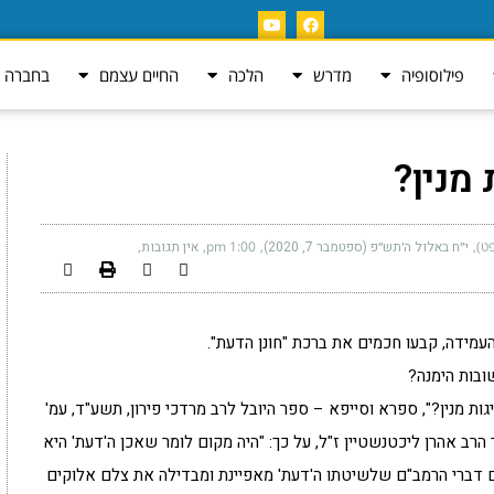
פילוסופיה
מדרש
הלכה
החיים עצמם
בחברה ה
מנין?
ט)
י״ח באלול ה׳תש״פ (ספטמבר 7, 2020)
1:00 pm
אין תגובות
מידה, קבעו חכמים את ברכת "חונן הדעת".
ובות הימנה?
ות מנין?", ספרא וסייפא – ספר היובל לרב מרדכי פירון, תשע"ד, עמ'
 מו"ר הרב אהרן ליכטנשטיין ז"ל, על כך: "היה מקום לומר שאכן ה'דעת' היא
ם דברי הרמב"ם שלשיטתו ה'דעת' מאפיינת ומבדילה את צלם אלוקים