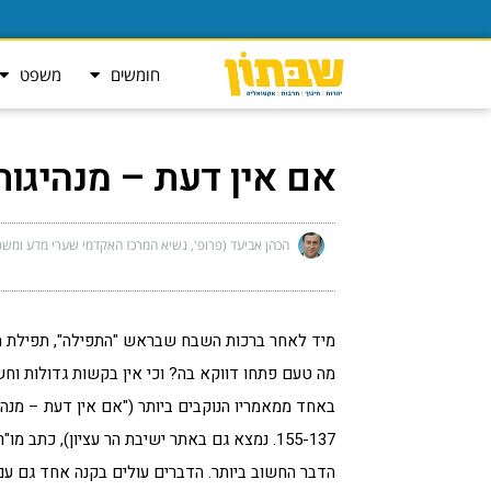
חומשים
משפט
אם אין דעת – מנהיגות 
הכהן אביעד (פרופ', נשיא המרכז האקדמי שערי מדע ומשפ
מיד לאחר ברכות השבח שבראש "התפילה", תפילת הע
מה טעם פתחו דווקא בה? וכי אין בקשות גדולות וחש
באחד ממאמריו הנוקבים ביותר ("אם אין דעת – מנהיג
155-137. נמצא גם באתר ישיבת הר עציון), כתב
הדבר החשוב ביותר. הדברים עולים בקנה אחד גם ע