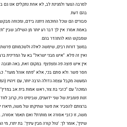
למרבה הצער ולמגינת לב, לא אחת נתקלים אנו גם בי
בהם דעת.
סבורים הם שכל החוכמה ניתנה בידם, ומכוחה מבקש
באמת אמרו: אין לך דבר רע יותר מן השילוב שבין "ת
שמבקש הוא להתהדר בהם.
במשך דורות רבים, שימשה לאלה ולשכמותם פרשת פינ
ואין זה פלא. "איש מבני ישראל" בא על המדינית ברבי
אין איש פוצה פה ומצפצף. במקום זאת, באה תגובה יה
חסר פשר. ולא סתם בכי, אלא "פתח אוהל מועד". כבי
המעשה מקבל עצמה גדולה הרבה יותר, עם זיהויו (המא
המוכה" עם "כזבי בת צור, ראש אמות בית אב במדין
זנות פומבית של שני ידוענים, שבימינו היו, קרוב לו
ברצותם להסביר את פשר שתיקתו של משה, תיארו לנו
משה, זו כזבי אסורה או מותרת? ואם תאמר אסורה, בת
שיניך', אומר לך: 'טול קורה מבין עיניך'. בת יתרו, מי ה