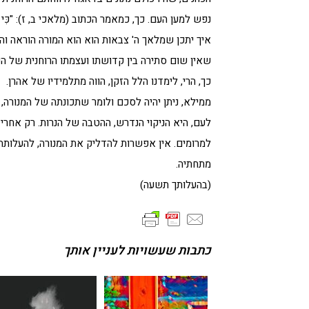
נפש למען העם. כך, כמאמר הכתוב (מלאכי ב, ז): "כִּי שִׂפְתֵי כֹהֵן
איך יתכן שמלאך ה' צבאות הוא הוא המורה הוראה וה
שאין שום סתירה בין קדושתו ועצמתו הרוחנית של הכ
כך, הרי, לימדנו הלל הזקן, הווה מתלמידיו של אהרן.
ממילא, ניתן יהיה לסכם ולומר שתכונתה של המנורה,
לעם, היא הניקוי הנדרש, ההטבה של הנרות. רק אחרי
למרומים. אין אפשרות להדליק את המנורה, להעלותה
מתחתיה.
(בהעלותך תשעה)
כתבות שעשויות לעניין אותך