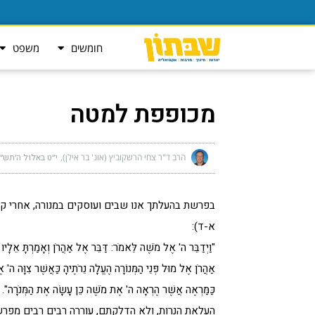
חומשים
משפט
מכופפת למטה
הרב ד"ר צחי הרשקוביץ (אונ' בר אילן)
י״ט באלול ה׳תש״פ (ספ
בפרשת בהעלתך אנו שבים ועוסקים במנורה, אחרי קרב
א-ד):
"וַיְדַבֵּר ה' אֶל מֹשֶׁה לֵּאמֹר: דַּבֵּר אֶל אַהֲרֹן וְאָמַרְתָּ אֵלָיו בְּ
אַהֲרֹן אֶל מוּל פְּנֵי הַמְּנוֹרָה הֶעֱלָה נֵרֹתֶיהָ כַּאֲשֶׁר צִוָּה ה'
כַּמַּרְאֶה אֲשֶׁר הֶרְאָה ה' אֶת מֹשֶׁה כֵּן עָשָׂה אֶת הַמְּנֹרָה".
העלאת הנרות, ולא הדלקתם, עוררה רבים רבים מפרשנ