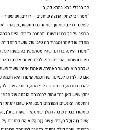
כך בבבלי בבא בתרא כה, ב:
"אמר רבי יצחק: הרוצה שיחכים – ידרים, ושיעשיר – יצ
לעולם ידרים, שמתוך שמתחכם מתעשר, שנאמר: 'אורך
הבהיר על כך רבנו גרשום: "ומנורה בדרום. היינו חכמ
מחדד עוד יותר ומבהיר מה טיבו של עושר מיוחד זה:
"ומנורה הייתה בדרום, שהיו מסתפקין בה בשמן לנר,
נפשו ונשמתו, הקרויה נר א-להים נשמת אדם, ודאמ
שכתב הוא בעושר האמיתי, שאמרו איזהו עשיר השמח
אם כן, למדנו לענייננו, שהחכמת המנורה היא חכמה
להבת החכמה, היו נוטים כלפי מטה, כשהיה צורך ל
יתכן שיש כאן רמז עמוק להנהגתם הנכונה של חכמי 
והחכמה, האנשים המורמים מעם, היא שהם יתנתקו מ
שמקורו בבניין שבנה המלך שמסמל רשעות בתנ"ך, אחאב (מלכים א
אֲשֶׁר בָּנָה וְכָל הֶעָרִים אֲשֶׁר בָּנָה הֲלוֹא הֵם כְּתוּבִים עַל סֵפ
הכהנים, שהיו כולם נתונים בדאגה לרווחתם הרוחנית