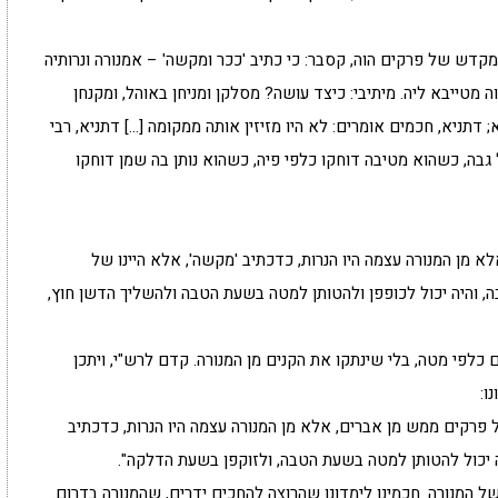
קדש של פרקים הוה, קסבר: כי כתיב 'ככר ומקשה' – אמנורה ונרותיה
ה מטייבא ליה. מיתיבי: כיצד עושה? מסלקן ומניחן באוהל, ומקנחן
; דתניא, חכמים אומרים: לא היו מזיזין אותה ממקומה […] דתניא, רבי
 גבה, כשהוא מטיבה דוחקו כלפי פיה, כשהוא נותן בה שמן דוחקו
א מן המנורה עצמה היו הנרות, כדכתיב 'מקשה', אלא היינו של
, והיה יכול לכופפן ולהטותן למטה בשעת הטבה ולהשליך הדשן חוץ,
לפי מטה, בלי שינתקו את הקנים מן המנורה. קדם לרש"י, ויתכן
ו:
 פרקים ממש מן אברים, אלא מן המנורה עצמה היו הנרות, כדכתיב
ה יכול להטותן למטה בשעת הטבה, ולזוקפן בשעת הדלקה".
ל המנורה. חכמינו לימדונו שהרוצה להחכים ידרים, שהמנורה בדרום.