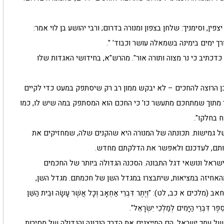
פין, וסימניך: שלחן בצפון ומנורה בדרום; ורבי יהושע בן לוי אמר:
 ימים בימינה בשמאלה עושר וכבוד' ".
ה כדכתיב כי נר מצוה ותורה אור". מהרש"א, בחידושי האגדות שלו
 כן הרוצה להחכים – לא יבקש ממון רב רק שיסתפק במעט כדי לקיים
ר מתוך שמתחכם מתעשר כו' כי החכם הוא המסתפק במה שיש לו, כמו
 בחלקו".
 של גמישות. תכונתה של המנורה היא שהקנים שלה, שמחזיקים את
נקותם, לעדכנם ולאפשר את הדלקתם מחדש.
ישראל ונושאי דגל התבונה. הסכנה הגדולה ביותר של החכמים
האחיזה במציאות, שיתבצרו במגדל השן של חכמתם. מגדל השן,
 כב, לט): "וְיֶתֶר דִּבְרֵי אַחְאָב וְכָל אֲשֶׁר עָשָׂה וּבֵית הַשֵּׁן
ֶר דִּבְרֵי הַיָּמִים לְמַלְכֵי יִשְׂרָאֵל".
 של עמך ישראל, הם המייצגים את הדרך הנכונה והגדולה של מסירות