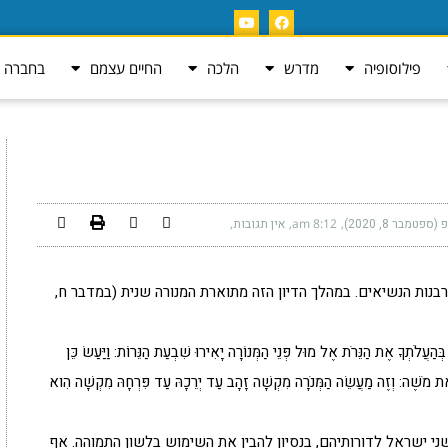
פילוסופיה
מדרש
הלכה
החיים עצמם
בחברה ה
טמבר 8, 2020)
8:12 am
אין תגובות
נות הנשיאים. במהלך הדיון הזה מתוארת המנורה שנית (במדבר ח,
הַעֲלֹתְךָ אֶת הַנֵּרֹת אֶל מוּל פְּנֵי הַמְּנוֹרָה יָאִירוּ שִׁבְעַת הַנֵּרוֹת: וַיַּעַשׂ כֵּן
 אֶת מֹשֶׁה: וְזֶה מַעֲשֵׂה הַמְּנֹרָה מִקְשָׁה זָהָב עַד יְרֵכָהּ עַד פִּרְחָהּ מִקְשָׁה הִוא
י ישראל לדורותיהם, בנסיון להבין את השימוש בלשון התמוהה. אף