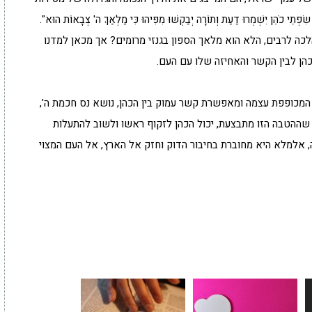
 יִשְׁמְרוּ דַעַת וְתוֹרָה יְבַקְשׁוּ מִפִּיהוּ כִּי מַלְאַךְ ה' צְבָאוֹת הוּא".
לכה לרבים, הלא הוא מלאך הספון בגנזי מרומים? אך מכאן למדנו
הן לבין הקשר והאחיזה שלו עם העם.
 המכופפת עצמה ומאפשרת קשר עמוק בין הכהן, נושא נס חכמת ה',
 שההטבה הזו מתבצעת, יכול הכהן לזקוף ראשו ולשוב להתעלות
, אלמלא היא מחוברת בחיבור הדוק וחזק אל הארץ, אל העם המצוי