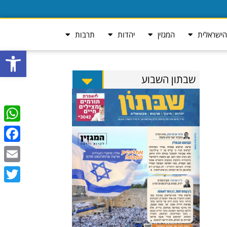
ישראלית
המגזין
יהדות
תרבות
פתח סרגל
שבתון השבוע
tsApp
ebook
Email
Twitter