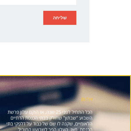
אודות
הכל התחיל לפני 25 שנה, אז הוקם עלון פרשת
השבוע "שבתון" שחולק בבתי הכנסת הדתיים
הלאומיים, שקנה לו שם של כבוד על דלפקי בתי
הכנסת. מאז, העלון הפך לשבועון המוביל