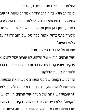
התלמוד הבבלי, במנחות פח, ב, קובע:
"אמר רב הונא בריה דרב יהודה אמר רב ששת: נר שבמ
כתיב, כיון דמיבעיא הטבה, אי לאו דפרקים הוי, לא הו
בספוג, ונותן בהן שמן ומדליקן! הוא דאמר כי האי תנא
אלעזר ברבי צדוק אומר: כמין טס של זהב היה לה על
כלפי ראשה".
מפרש על הדברים האלה רש"י:
"של פרקים היה – של חליות. לא שהיה יכול ליטלן אל
פרקים, שהיו קנים שבהם הנרות קבועים – דקים הרבה
ולזוקפה בשעת הדלקה".
הרי לנו שדקותם של קני המנורה אפשרו את הכפפתם כ
ששימש לו השראה, רבנו גרשום מאור הגולה. כך לשונ
"נר שבמקדש. נרות של מנורה. של פרקים הוו, לא של
'מקשה', אלא היינו של פרקים שהיו דקים הרבה, והי
יתכן שיש כאן רמז עמוק, הקשור בתכונתה הייחודית ש