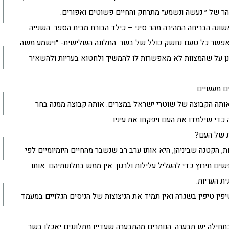
והר של ״ נעשה ונשמע״ מתרחק והחיים פשוטים ואפורים.
ונה הבריחה המהירה מהר סיני – כילד הבורח מבית הספר. השנייה
ן אפשר כל טעם נחשק כולל של בשר. התלונה השלישית- ״וישמע משה
לונן על שהמצוות לא מאפשרות לו להמשיך ולחטוא בעריות ולהשאיר
ם מעשיים.
ותה הקבוצה של שוטרי ישראל במצרים. אותה קבוצה ממנה בחר
כדי שילמדו את העם ויפקחו את עיניו.
ת של העם?
 הקטנה שביניהן, היא אותו ערב רב שנשבר מהחיים היומיומיים לפי
ים תירוץ כדי להעליל עלילות ולרגון. אין ממש בתלונותיהם. אותו
ת העריות.
פין טיפין בשגרה ואין תמיד את הניצוצות של הניסים הגלויים במעמד
תחילה יש תבערה. הנותרים מהתבערה שעדיין מתלוננים יאכלו בשר