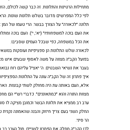
מתחילות הרטינות והתלונות. זה כבר קשה לכולם, הז
לפי כלל המפרשים מדובר בשלש תלונות שונות. הראש
תלונה ״לכאורה״ על הצורך בבשר. הרי טעמו של המ
את העם בוכה למשפחותיו״ (יא׳, י׳). העם בוכה ומת
את הכל במשפחה, כפי שבכל העמים שסביבו.
לכאורה שלש התלונות הן ספציפיות ועוסקות בנושאי
בפועל הקב״ה מצווה על משה לאסוף שבעים איש מא
בעבר את נשיאי השבטים. ה׳ יאציל עליהם רוח נבואה 
איך פתרון זה של הקב״ה עונה על התלונות הספציפיו
אלא, העם באותה עת היה מחולק לשתי קבוצות. האחת,
מצוות התורה והוא ״כמתאוננים״. כדברי רש״י הם מחפש
ערב רב ממציא את תלונת הבשר וכמובן מציקה לו סוגי
החלק השני בעם צריך חיזוק והבנה שהאמונה נקנית טי
הר סיני.
לכן הקב״ה מחלק את הפתרון לשניים. מול הערב רב ב