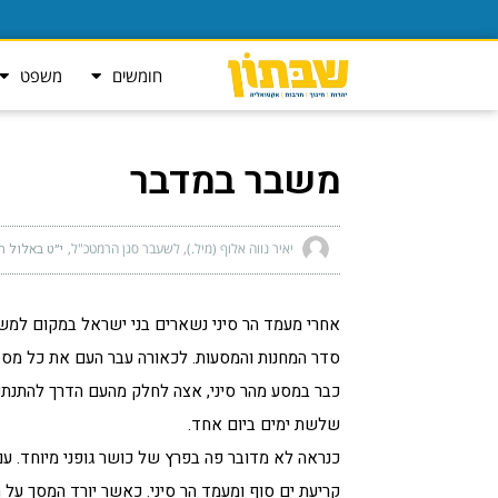
חומשים
משפט
משבר במדבר
יאיר נווה אלוף (מיל.), לשעבר סגן הרמטכ"ל
י״ט באלול ה׳תש
אחרי מעמד הר סיני נשארים בני ישראל במקום למש
סדר המחנות והמסעות. לכאורה עבר העם את כל מסדר
כבר במסע מהר סיני, אצה לחלק מהעם הדרך להתנתק 
שלשת ימים ביום אחד.
כנראה לא מדובר פה בפרץ של כושר גופני מיוחד. עם 
קריעת ים סוף ומעמד הר סיני. כאשר יורד המסך על ה