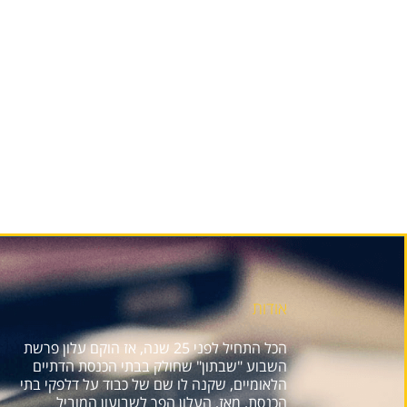
אודות
הכל התחיל לפני 25 שנה, אז הוקם עלון פרשת
השבוע "שבתון" שחולק בבתי הכנסת הדתיים
הלאומיים, שקנה לו שם של כבוד על דלפקי בתי
הכנסת. מאז, העלון הפך לשבועון המוביל