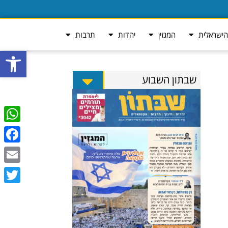
ישראלית
המגזין
יהדות
תרבות
פתח סרגל
שבתון השבוע
tsApp
ebook
Email
Twitter