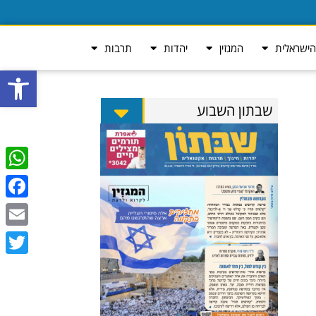
ישראלית
המגזין
יהדות
תרבות
פתח סרגל
שבתון השבוע
tsApp
ebook
Email
Twitter