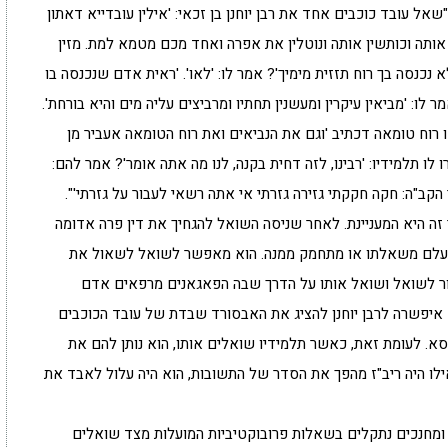
אל עובד כוכבים אחד את רבן יוחנן בן זכאי: 'אילין עובדייא דאתון
 אותה וכותשין אותה ונוטלין את אפרה ואחד מכם מטמא למת. מזין
לא נכנסה בך רוח תזזית מימיך'? אמר לו: 'לאו'. 'ראית אדם שנכנסה בו
מר לו: 'מביאין עיקרין ומעשנין תחתיו ומרביצים עליה מים והיא בורחת'.
ו רוח טומאה דכתיב 'וגם את הנביאים ואת רוח הטומאה אעביר מן
ו לו תלמידיו: 'רבינו, לזה דחית בקנה, לנו מה אתה אומר'? אמר להם:
קב"ה: חקה חקקתי גזירה גזרתי אי אתה רשאי לעבור על גזרתי'".
 זה היא המעניינת. לאחר שניסה השואל להגחיך את דין פרה אדומה
ו מתעלם משאלתו או מתחמק ממנה. הוא מאפשר לשואל לשאול את
ור לשואל ושואל אותו על הדרך שבה הפאגאנים מרפאים אדם
ם איפשרה לרבן יוחנן להציג את האבסורד שבדת של עובד הכוכבים
סא. לעומת זאת, כאשר תלמידיו שואלים אותו, הוא נותן להם את
לו היה ריב"ז מהפך את הסדר של התשובות, הוא היה עלול לאבד את
ים ומחנכים נתקלים בשאלות פרובוקטיביות המועלות מצד שואלים