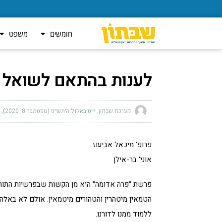
חומשים
משפט
לענות בהתאם לשואל
מערכת שבתון
י״ט באלול ה׳תש״פ (ספטמבר 8, 2020)
פרופ' מיכאל אביעוז
אוני' בר-אילן
פרשת "פרה אדומה" היא מן הקשות שבפרשיות התורה.
הטמאין מיטהרין והטהורים מיטמאין. אולם לא באלה נע
ללמוד ממנו לדורנו.