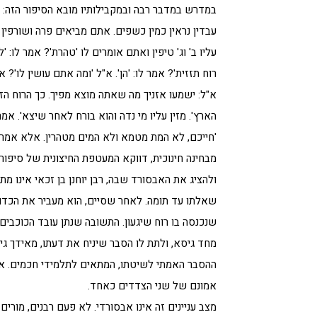
במדרש במדבר רבה ובמקבילותיו מובא הסיפור הזה: "ש
עבדין נראין כמין כשפים. אתם מביאים פרה ושורפין
עליו ב' וג' טיפין ואתם אומרים לו 'טהרת'? אמר לו: '
רוח תזזית'? אמר לו: 'הן'. א"ל 'ומה אתם עושין לו'? א
א"ל: ישמעו אזניך מה שאתה מוצא מפיך. כך הרוח הז
הארץ'. מזין עליו מי נדה והוא בורח לאחר שיצא'. אמר
'חייכם, לא המת מטמא ולא המים מטהרין. אלא אמר ה
מבחינה חינוכית, דווקא המעטפת החיצונית של סיפור
ולהציג את האבסורד שבה, רבן יוחנן בן זכאי אינ
שאלתו עד תומה. לאחר שסיים, הוא מעביר את הכד
שנכנסה בו רוח שיגעון. התשובה שנתן עובד הכוכבי
מחד גיסא, ולתת לו הסבר שיניח את דעתו, מאידך גי
ההסבר האמתי לשיטתו, המתאים לתלמידי חכמים. אי
אמונם של שני הצדדים כאחד.
מצב עניינים זה אינו אבסורדי. לא פעם רבנים, מור