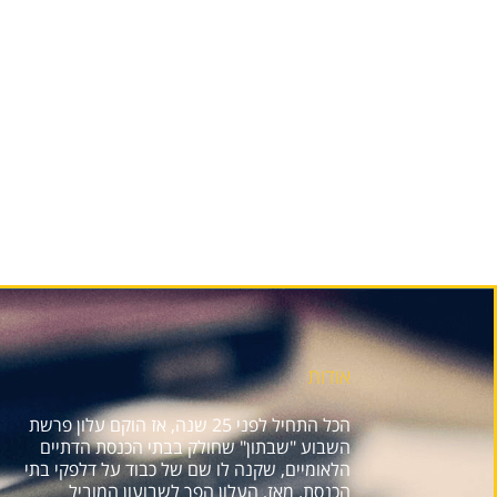
אודות
הכל התחיל לפני 25 שנה, אז הוקם עלון פרשת
השבוע "שבתון" שחולק בבתי הכנסת הדתיים
הלאומיים, שקנה לו שם של כבוד על דלפקי בתי
הכנסת. מאז, העלון הפך לשבועון המוביל