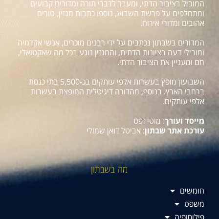
המוביל בציבור הדתי, ומעבר לדברי תורה ומדורים קבועים
ומתחלפים על פרשת השבוע, נוספו כתבות מגזין, טורים
אהובים ומדורי אירוח.
המדורים בשבתון נכתבים על ידי רבנים מוכרים, אנשי אקדמיה
ומובילי דעה בציונות הדתית, והמגזין נוגע בכל מה שאקטואלי,
חם ומעניין את הציבור הדתי.
השבועון מופץ בעשרות אלפי עותקים בכ-5,500 בתי כנסת
ברחבי הארץ. בנוסף, מהדורה דיגיטלית המופצת בעשרות
אלפי עותקים.
מייסד ועורך
: מוטי זפט
עורכת אתר שבתון
: אביטל דואן שמולי
מה בשבתון
חומשים
משפט
פילוסופיה