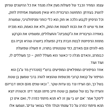
עצמו. המחיר הכבד של פעולות מעין אלה מגמד את כל ההישגים שניתן
להשיג בעזרתן. התחושה הציבורית היא שאין משמעות אמיתית לחוק,
וכל הניסיון לקבוע הלכה או חוק הוא כלי כוחני ומניפולטיבי, שמשרת
את מי שיש לו את הכוח לשנות את החוק, ולא את האמת; הוא מנכיח
באווירה הציבורית את ה"קומבינה" והתעלולים, ומשמיט את הקרקע
מתחת הניסיונות לבנות חברת צדק הפועלת ביושרה שהיא נקייה גם
מא-לוהים וגם מאדם, כפי שנצטווינו בתורה; זו פעולה שפועלת
כבומרנג, והאדם מגלה כי כאשר הוא מעולל לחוק – כך מעוללים לו,
ועוד ועוד.
אחד הסיפורים המופלאים המופיעים ברש"י (סנהדרין מד ע"ב) הוא
הסיפור על קנאת קרובי מכשפות שהוצאו להורג ברבי שמעון בן שטח.
בשל כך, הם העידו נגד בנו עדות שקר…" ובאו שנים מהם וכוונו דבריהם
והעידו על בנו של שמעון בן שטח חיוב מיתה ונגמר דינו. וכשהיה יוצא
ליסקל אמר: 'אם יש בי עון זה לא תהא מיתתי כפרה לי, ואם אינו כן
תהא מיתתי כפרה על כל עונותי וקולר תלוי בצואר עדים', ושמעו אלו