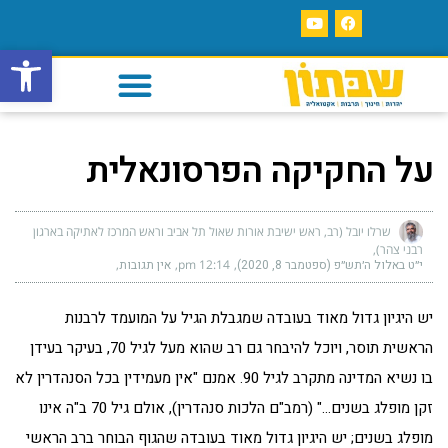
פתח סרגל
על החקיקה הפרסונאלית
שרלו יובל (רב, ראש ישיבת אורות שאול תל אביב וראש המרכז לאתיקה בארגון
רבני צהר)
י״ט באלול ה׳תש״פ (ספטמבר 8, 2020)
12:14 pm
אין תגובות
יש היגיון גדול מאוד בעובדה שמגבלת הגיל על המועמד לרבנות
הראשית תוסר, ויוכל להיבחר גם רב שהוא מעל לגיל 70, בעיקר בעידן
בו נשיא המדינה מתקרב לגיל 90. אמנם "אין מעמידין בכל הסנהדרין לא
זקן מופלג בשנים…" (רמב"ם הלכות סנהדרין), אולם גיל 70 ב"ה אינו
מופלג בשנים; יש היגיון גדול מאוד בעובדה שהגוף הבוחר ברב הראשי