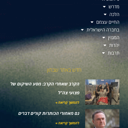
מדרש
הלכה
החיים עצמם
בחברה הישראלית
המגזין
יהדות
תרבות
חדש באתר שבתון
הקרב שאחרי הקרב: מסע השיקום של
פצועי צה"ל
להמשך קריאה »
גם מאחורי הכותרות קורים דברים
להמשך קריאה »