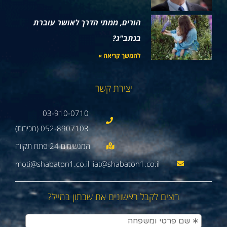
הורים, ממתי הדרך לאושר עוברת
בנתב"ג?
להמשך קריאה »
יצירת קשר
03-910-0710
052-8907103 (מכירות)
moti@shabaton1.co.il liat@shabaton1.co.il
רוצים לקבל ראשונים את שבתון במייל?