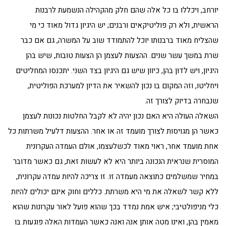
יורחב, ויכללו בו כל אלה שהם חלק מהקהילה הנשמעת לרבנות
הראשית, ולא רק פוליטיקאים ורבנים; יש היגיון גדול מאוד כי מי
שהצליח מאוד ברבנותו יוכל להתמודד שוב על המשרה, גם אם כבר
שרת במשך עשר שנים. ההצעות לעצמן הן הצעות טובות, שיש בהן
היגיון, ויש לדון בהן, כיוון שיש גם היגיון בצד השני. יתכנסו המחליטים
ויחליטו, וזה המקום בו נכון להשאיר את הדיון למערכת הפוליטית,
שנבחרה בדיוק לצורך זה.
השאלה העולה היא האם נכון יהיה לא לקבל החלטות נכונות לעצמן
כאשר הן מגויסות לצורך מועמד זה או אחר. ההצעות דלעיל משרתות כל
אחת מועמד אחר, ראוי מאוד לכשלעצמו, אולם העמדה העקרונית
המוסרית שנראית הנכונה ביותר היא לא לעשות זאת, גם כאשר מדובר
במחיר שמשלמים כתוצאה מעמדה זו. זו צריכה להיות עמדה עקרונית,
ללא קשר לשאלה את מי היא משרתת. כללים וחוק אינם יכולים להיות
כלי מניפולטיבי; איש אמת נמדד בכך שהוא פועל לאור עקרונות שהוא
מאמין בהן, ואינו מטה אותן אנה ואנה כאשר העמדות האלה פוגעות בו