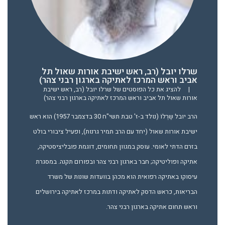
שרלו יובל (רב, ראש ישיבת אורות שאול תל
אביב וראש המרכז לאתיקה בארגון רבני צהר)
|
להציג את כל הפוסטים של שרלו יובל (רב, ראש ישיבת
אורות שאול תל אביב וראש המרכז לאתיקה בארגון רבני צהר)
הרב יובל שֶרְלוֹ (נולד ב-ז' טבת תשי"ח 30 בדצמבר 1957) הוא ראש
ישיבת אורות שאול (יחד עם הרב תמיר גרנות), ופעיל ציבורי בולט
בזרם הדתי לאומי. עוסק במגוון תחומים, דוגמת פובליציסטיקה,
אתיקה ופוליטיקה; חבר בארגון רבני צהר ובפורום תקנה. במסגרת
עיסוקו באתיקה רפואית הוא מכהן בוועדות שונות של משרד
הבריאות, כראש הדסק לאתיקה ודתות במרכז לאתיקה בירושלים
וראש תחום אתיקה בארגון רבני צהר.