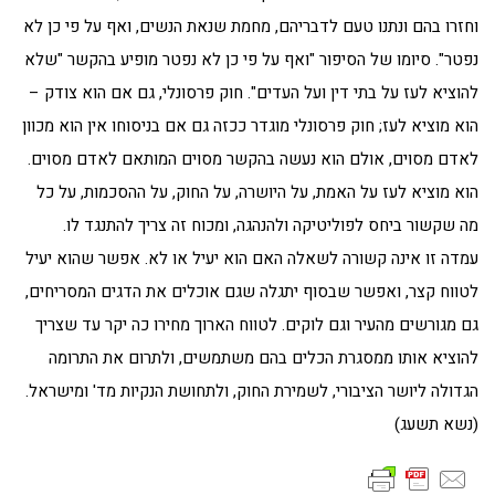
וחזרו בהם ונתנו טעם לדבריהם, מחמת שנאת הנשים, ואף על פי כן לא
נפטר". סיומו של הסיפור "ואף על פי כן לא נפטר מופיע בהקשר "שלא
להוציא לעז על בתי דין ועל העדים". חוק פרסונלי, גם אם הוא צודק –
הוא מוציא לעז; חוק פרסונלי מוגדר ככזה גם אם בניסוחו אין הוא מכוון
לאדם מסוים, אולם הוא נעשה בהקשר מסוים המותאם לאדם מסוים.
הוא מוציא לעז על האמת, על היושרה, על החוק, על ההסכמות, על כל
מה שקשור ביחס לפוליטיקה ולהנהגה, ומכוח זה צריך להתנגד לו.
עמדה זו אינה קשורה לשאלה האם הוא יעיל או לא. אפשר שהוא יעיל
לטווח קצר, ואפשר שבסוף יתגלה שגם אוכלים את הדגים המסריחים,
גם מגורשים מהעיר וגם לוקים. לטווח הארוך מחירו כה יקר עד שצריך
להוציא אותו ממסגרת הכלים בהם משתמשים, ולתרום את התרומה
הגדולה ליושר הציבורי, לשמירת החוק, ולתחושת הנקיות מד' ומישראל.
(נשא תשעג)