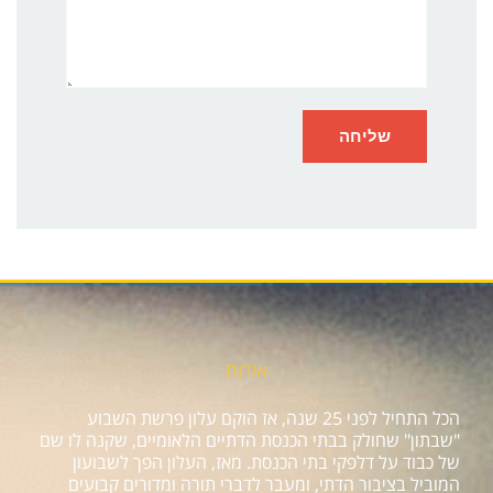
אודות
הכל התחיל לפני 25 שנה, אז הוקם עלון פרשת השבוע
"שבתון" שחולק בבתי הכנסת הדתיים הלאומיים, שקנה לו שם
של כבוד על דלפקי בתי הכנסת. מאז, העלון הפך לשבועון
המוביל בציבור הדתי, ומעבר לדברי תורה ומדורים קבועים