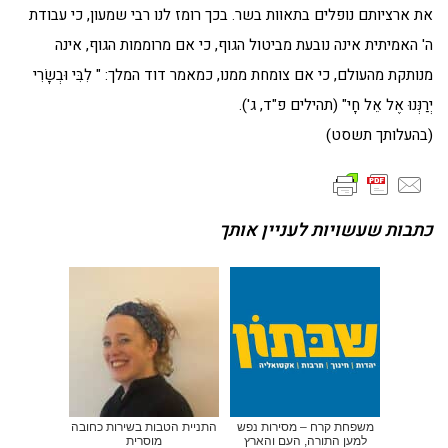
את ארציותם נופלים בתאוות בשר. בכך רומז לנו רבי שמעון, כי עבודת
ה' האמיתית אינה נובעת מביטול הגוף, כי אם מרוממות הגוף, אינה
מנותקת מהעולם, כי אם צומחת ממנו, כמאמר דוד המלך: " לִבִּי וּבְשָׂרִי
יְרַנְּנוּ אֶל אֵל חָי" (תהילים פ"ד, ג').
(בהעלותך תשסט)
כתבות שעשויות לעניין אותך
משפחת קרח – מסירות נפש
התניית הטבות בשירות כחובה
למען התורה, העם והארץ
מוסרית