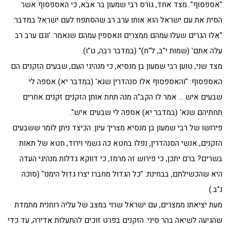
"אספסוף". מצד אחד, גורס רבי שמעון בר אבא, כי האספסוף אשר
הסית את עם ישראל הוא אותו ערב רב שהסתפח לעם ישראל במדבר:
"אלו הגרים שעלו עמהם ממצרים ונאספין עמהם שנאמר: 'וגם ערב רב
עלה אתם' (שמות י"ב, ל"ח)" (במדבר רבה, ט"ו).
מצד שני, טוען רבי שמעון בן מנסיא, כי מנהיגי העם, שבעים הזקנים הם
האספסוף: "והאספסוף אלו סנהדרין שנא' (במדבר יא) אספה לי
שבעים איש … אמר לו הקב"ה מנה תחת אותן הזקנים זקנים אחרים
תחתיהם שנא' (במדבר יא) אספה לי שבעים איש".
פירושו של רבי שמעון בן מנסיא מצריך עיון. הכיצד ניתן לומר ששבעים
הזקנים, אנשי הסנהדרין, נפלו בחטא כה גשמי וירוד, חטא של תאות
בשרים? ברם יתכן, כי פירוש זה מרמז, כי דווקא גדלות מנהיגי העדה
היא שהכשילתם, בבחינת: "כל הגדול מחברו יצרו גדול הימנו" (סוכה
נ"ב.)
מעת יציאתו ממצרים, עם ישראל שרוי במצב של עליה רוחנית מתמדת
שהגיעה לשיאה בהר סיני. הזקנים בפרט זוכים להתעלות אדירה, עד כדי