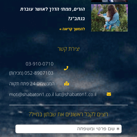
הורים, ממתי הדרך לאושר עוברת
בנתב"ג?
להמשך קריאה »
יצירת קשר
03-910-0710
052-8907103 (מכירות)
moti@shabaton1.co.il liat@shabaton1.co.il
רוצים לקבל ראשונים את שבתון במייל?