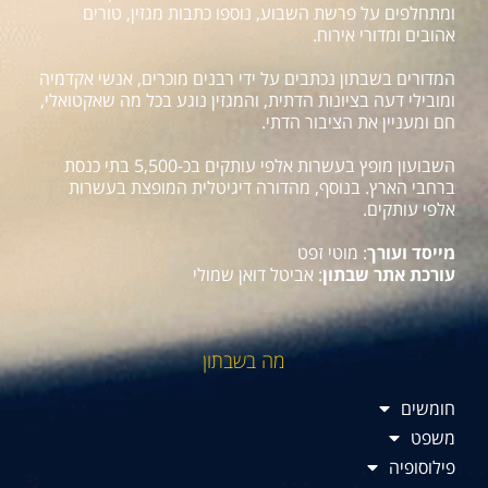
ומתחלפים על פרשת השבוע, נוספו כתבות מגזין, טורים
אהובים ומדורי אירוח.
המדורים בשבתון נכתבים על ידי רבנים מוכרים, אנשי אקדמיה
ומובילי דעה בציונות הדתית, והמגזין נוגע בכל מה שאקטואלי,
חם ומעניין את הציבור הדתי.
השבועון מופץ בעשרות אלפי עותקים בכ-5,500 בתי כנסת
ברחבי הארץ. בנוסף, מהדורה דיגיטלית המופצת בעשרות
אלפי עותקים.
מייסד ועורך
: מוטי זפט
עורכת אתר שבתון
: אביטל דואן שמולי
מה בשבתון
חומשים
משפט
פילוסופיה