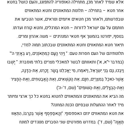
אלא שמיד לאחר מכן, מתחילה האופוריה להתפוגג, והעם כושל בחטא
אחר חטא – בתחילה – תלונות המתאוננים וחטא המתאווים
שבפרשתנו, ולאחר מכן חטאים איומים ונוראים, אשר הטביעו את
חותמם על עם ישראל לדורות – חטא המרגלים, וחטא קורח ועדתו.
בנוסף, יפורטו בהמשך אף חטאי המנהיגים – משה אהרון ומרים.
תיאור חטא המתאווים וחטא המתאוננים שבכתוב תמוה למדי,
תלונותיהם של העם חסרות טעם: " וַיְהִי הָעָם כְּמִתְאֹנְנִים, רַע בְּאָזְנֵי ה’"
(במדבר י"א, א') ותאוותם לבשר למאכלי מצרים בלתי מוסברת: " יָּשֻׁבוּ
וַיִּבְכּוּ, גַּם בְּנֵי יִשְׂרָאֵל, וַיֹּאמְרוּ, מִי יַאֲכִלֵנוּ בָּשָׂר. זָכַרְנוּ, אֶת-הַדָּגָה,
אֲשֶׁר-נֹאכַל בְּמִצְרַיִם, חִנָּם; אֵת הַקִּשֻּׁאִים, וְאֵת הָאֲבַטִּחִים, וְאֶת-הֶחָצִיר
וְאֶת-הַבְּצָלִים, וְאֶת-הַשּׁוּמִים" (שם, ד'-ה')
מה הביא את המתאוננים והמתאווים לחטוא בחטא כל כך ארצי ומיותר
מיד לאחר ההתעלות שבסיום הכנת המחנה?
את חטא המתאווים יוזם האספסוף: "וְהָאסַפְסֻף אֲשֶׁר בְּקִרְבּוֹ, הִתְאַוּוּ
תַּאֲוָה" (שם, ד'). במדרש מפורטים שני הסברים מנוגדים למונח