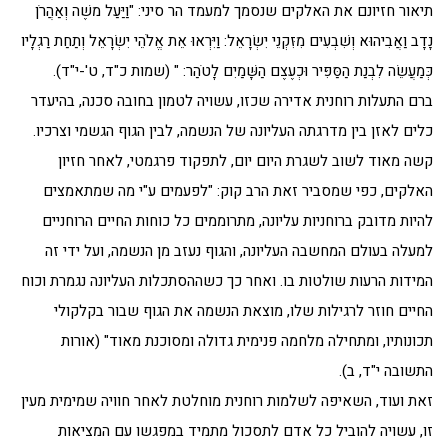
תיאור חזיונם את האלקים שנסמך למעמד הר סיני: "וַיַּעַל משֶׁה וְאַהֲרֹן
נָדָב וַאֲבִיהוּא וְשִׁבְעִים מִזִּקְנֵי יִשְׂרָאֵל: וַיִּרְאוּ אֵת אֱלֹהֵי יִשְׂרָאֵל וְתַחַת רַגְלָיו
כְּמַעֲשֵׂה לִבְנַת הַסַּפִּיר וּכְעֶצֶם הַשָּׁמַיִם לָטֹהַר: " (שמות כ"ד, ט'-י"ד).
ברם התעלות רוחנית אדירה שכזו, עשויה לטמון בחובה סכנה, בהיעדר
כלים לאזן בין מדרגתה העליונה של הנשמה, לבין הגוף הגשמי וצרכיו.
קשה מאוד לשוב לשגרת היום יום, לתפקוד פרגמטי, לאחר חזיון
האלקים, כפי שמסביר זאת הרב קוק: "לפעמים ע"י מה שמתאמצים
להיות מדובק ברוחניות עליונה, מתרוממים כל כוחות החיים הרוחניים
למעלה בעולם המחשבה העליונה, והגוף נעזב מן הנשמה, ועל ידי זה
המידות הרעות שולטות בו. ואחר כך כשההסתכלות העליונה נגמרת וכוח
החיים חוזר לרגילות שלו, מוצאת הנשמה את הגוף שבור בקלקולי
תכונותיו, ומתחילה מלחמה פנימית גדולה ומסוכנת מאוד" (אורות
התשובה י"ד, ב).
זאת ועוד, השאיפה לשלמות רוחנית מוחלטת לאחר חוויה שמימית מעין
זו, עשויה להוביל כל אדם לתסכול מתמיד במפגשו עם המציאות