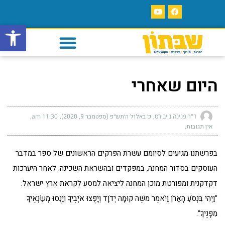
פתח סרגל
היום שאחרי
ד"ר פנינה נויבירט
כ׳ באלול ה׳תש״פ (ספטמבר 9, 2020)
11:30 am
אין תגובות
בפרשתנו מגיעים לסיומם עשרת הפרקים הראשונים של ספר במדבר
העוסקים בסדור המחנה, במפקדים ובהשראת השכינה. לאחר היערכות
דקדקנית ומפורטת מוכן המחנה ליציאה למסע לקראת ארץ ישראל:
"וַיְהִי בִּנְסֹעַ הָאָרֹן וַיֹּאמֶר משֶׁה קוּמָה יְדֹוָד וְיָפֻצוּ אֹיְבֶיךָ וְיָנֻסוּ מְשַׂנְאֶיךָ
מִפָּנֶיךָ".