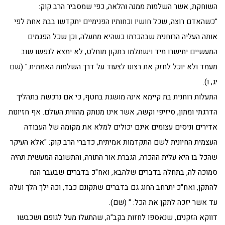
השוחקת, אשר השלמות ממנה והלאה, כפי שמסביר הרב קוק:
"כשהאדם רוצה, שכל חושיו וכחותיו הפנימיים יתקדשו בבת אחת לפי
אותה העליה הרוחנית שבהכרתו כשהיא מתעלה, וכן שכל הפגמים
המעשיים יתישרו מיד וישתלמו בתקון מוחלט, לא ימצא לנפשו שוב
מעמד ולא יוכל לחזק את רצונו לצעוד על דרך השלמות האמתית." (שם
יג, ו).
התעלות רוחנית בת קיימא אינה מושגת בחטף, כי אם נרכשת בתהליך
הדרגתי ומתון, סיזיפי וקשה, אשר אינו מנותק מהווית העולם. אף חזיונות
אדירים וניסים עצומים אינם יכולים למלא את מקומה של העבודה
העצמית החיונית לשם התקדמות אמיתית, כדברי הרב קוק: "אלא העיקר
שהכל בו היא עלית ההכרה, הגברת אור התורה, והתשובה המעשית תהיה
סמוכה לה, בתחלה בדברים שלהבא, ואח"כ בדברים שבעבר הנח
להתקן, ואח"כ יתרחב החוג גם בדברים שתקונם כבד, וכה ילך הלך ועלה
עד אשר יזכה לתקן את הכל: " (שם).
דווקא הזקנים, שנאספו לחזות בקב"ה, שהתעלו מעל לגופם ושכבשו