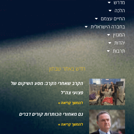
מדרש
הלכה
החיים עצמם
בחברה הישראלית
המגזין
יהדות
תרבות
חדש באתר שבתון
הקרב שאחרי הקרב: מסע השיקום של
פצועי צה"ל
להמשך קריאה »
גם מאחורי הכותרות קורים דברים
להמשך קריאה »