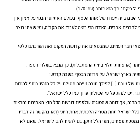
ריקם". כך הוא כותב (עמ' 170):
השבת, זה ייעודו של אותו הכסף. בעולם האתיופי הבנוי על אמון אין
דברים אחרים, האדם הרי רוצה לעבוד את הקב"ה, ומי שאינו רוצה
יוצאי חבר העמים, שמבטאים את קדושת המקום ואת הערכתם כלפי
ר (או פחות, תלוי בזוית ההסתכלות). כך מובא בשלהי הספר,
ופיה בארץ ישראל, על אודות הכסף בשבת קודש:
ת של שבת […] לפיכך חובה נעימה מוטלת על כל מנהיג רוחני להורות
ר. יש לנהוג על פי השולחן ערוך כמו כלל ישראל".
ב הדנה, אך דומה שהסוגיה שלפנינו דורשת הכל חוץ מאמירות נחרצות.
 כלל ישראל תחת מטריה הלכתית אחת חיוני (ראו בהקשר זה דבריו
במסכת פסחים, מפי הלל הזקן, גם להניח להם לישראל, שאם לא