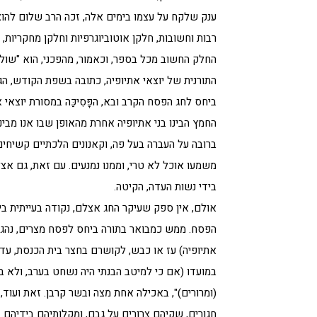
ענק שלקח על עצמו בימים אלה, זכה הרב שלום להוצי
רבות וחשובות, חלקן אוטוביוגרפיות וחלקן מחקריות,
החלק החשוב מכל בספר, וכאמור, מהפכני, הוא "שולח
התורנית של יוצאי אתיופיה, כתובה בשפת הקודש, הגע
ביחס לחג הפסח הקרב ובא, הפָּסִיכַּה במסורת יוצא
החמץ הבינו בני אתיופיה אחרת מהאופן שבו אנו מב
ברובה על העברה בעל פה, וקאנונים הלכתיים קשיחי
משמעו אוכל לא טרי, וממנו נמנעים. עם זאת, גם א
בידי נשות העדה, הקיטה.
אולם, אין ספק שעיקר החג אצלם, נקודה בעייתית ב
הפסח. ממש כמבואר בתורה ביחס לפסח מצרים, נהגו ב
אתיופיה) עז או כבש, לקושרם בחצר בית הכנסת, עד 
במועדו (אם כי למיטב הבנתי היה נשחט בערב, ולא ב
(ומרורים)", באכילה אחת מצה ובשר קרבן. זאת ועוד
חגורים, שקיהם צרורים על גבם, ומקלותיהם בידיהם.