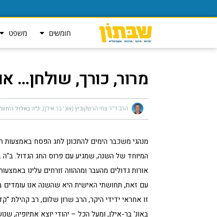
חומשים
משפט
מרור, כורך, שולחן… או
הרב ד"ר צחי הרשקוביץ (אונ' בר אילן)
כ״ה באלול ה׳תש״פ (ספ
מנהגי משכבר הימים להתכונן לחג הפסח באמצעות ח
המיוחד של השנה, שמגיע עם פרוס החג הגדול. ב"ה בשנ
אורות גדולים מהעבר ומההווה זורחים עלינו באמצעות
עם זאת, תחושתי האישית היא שהשנה אנו עומדים בפ
זו אחראי ידידי היקר, הרב שרון שלום, רב קהילת "ק
באונ' בר-אילן, ומעל הכל – יהודי יוצא אתיופיה, ש