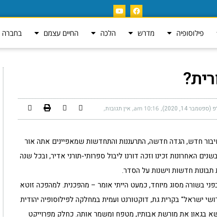
פילוסופיה
מדרש
הלכה
החיים עצמם
בחברה ה
רית?
טמבר 14, 2020)
10:16 am
אין תגובות
יבור חדש, הגדה חדשה, התרעננות והתחדשות שמאפיינים אתה אור
ים האחרונות זכינו וזכה דורנו ליבול ספרותי-תורני אדיר, ובכל שנה
 תבונות חדשות וישנות על הסדר.
ני בשורה מסוג מיוחד, כמעט הייתי אומר – מהפכנית. למהפכה זוטא
דושי ישראל" בקרית גת, דוקטורנט ועמית במחלקה לפילוסופיה יהודית
נושא בגאון את מורשת אבותיו, מטפח ומשמר אותה. כחלק מפרוייקט