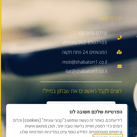
יצירת קשר
03-910-0710
052-8907103 (מכירות)
moti@shabaton1.co.il
liat@shabaton1.co.il
רוצים לקבל ראשונים את שבתון במייל?
הפרטיות שלכם חשובה לנו
לידיעתכם, באתר זה נעשה שימוש ב"קבצי עוגיות" (cookies) וכלים
דומים כדי לספק חוויית גלישה טובה יותר, תוכן מותאם אישית
וניתוחים סטטיסטיים. למידע נוסף עיינו במדיניות הפרטיות שלנו.