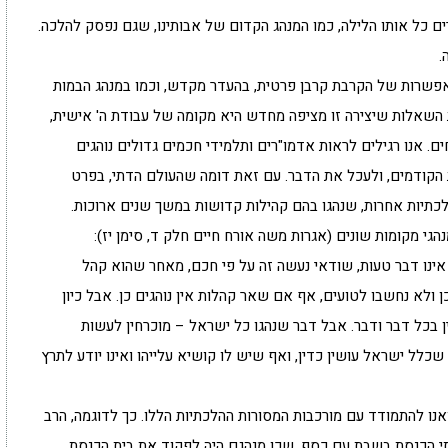
ים כל אותו הלילה, כמו המנהג הקדום של אבותינו, שגם נפסק להלכה.
.
 אפשרות של הקרבת קרבן פרטית, בהעדר מקדש, וכמו במנהג הבמות
 השאלות שיצירה זו מציפה מחדש היא מקומה של עבודת ה' אישית,
. אנו רגילים לראות אדמו"רים ותלמידי חכמים גדולים נוהגים
 הקודמים, ולעכל את הדבר. עם זאת דומה שהעולם הדתי, בפרט
לכתיות אחרות, שנהגו בהם קהילות קדושות במשך שנים ארוכות.
הגי מקומות שונים (אגרות משה אורח חיים חלק ד, סימן יז):
אינו דבר טעות, שודאי נעשה זה על פי חכם, מאחר שהוא קהל
ן ולא נחשבו לטועים, אף אם שאר קהלות אין נוהגים כן. אבל כיון
ן בכל דבר ודבר. אבל דבר שנהגו כל ישראל – מוכרחין לעשות
כלל ישראל עושין כדין, ואף שיש לו קושיא עלייהו ואינו יודע לתרץ
אנו להתמודד עם מורכבות המסורות ההלכתיות הללו. כך לדוגמה, הרב
י הכנסת בשבת עם כסף, שכן מנהגם היה לפקוד את בית הכנסת