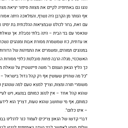
נהגו גם באתיופיה לקיים את מצוות סיפור יציאת מצר
אף הנותר מן הקרבן היה נשרף, והמלאכה היתה אסורה
עם זאת, ברור לכולנו שבמציאות ההלכתית בת ימינו
שנאסר עם בני הבית – הינה בלתי נסבלת. אך שאלת
או עדתית, כזו שמשמרת מסורת אבות ומנהגים נשכחים
במנהגים תמוהים, ומשמרים את התמיהות של הדורות
האשכנזי, מגלה הרבה פחות סובלנות כלפי מסורות ה
כך הליץ הגאון העצום ר' משה פיינשטיין על שאלת מנ
"כל מה שחזינן שעושין אף רק קהל גדול בישראל – 
משומרי תורה ומצות, וצריך למצא טעם למה שנוהגין כ
שהוא קהל אחד – אין לנהוג כמותם בצנעא, ויש לעיי
כמותם, אף מי שחושב שהוא טעות, דצריך הוא לידע ש
– אינו כלום".
דברי קדשו של הגאון צריכים לעמוד כנר לרגלינו בבו
שלום מציע לאפשר לבני העדה האתיופית להגיע לבת