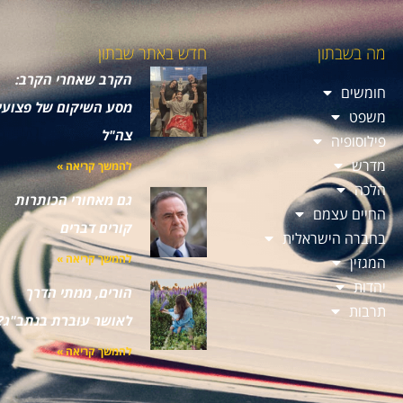
מה בשבתון
חדש באתר שבתון
הקרב שאחרי הקרב:
חומשים
מסע השיקום של פצועי
משפט
צה"ל
פילוסופיה
מדרש
להמשך קריאה »
הלכה
גם מאחורי הכותרות
החיים עצמם
קורים דברים
בחברה הישראלית
להמשך קריאה »
המגזין
יהדות
הורים, ממתי הדרך
תרבות
לאושר עוברת בנתב"ג?
להמשך קריאה »