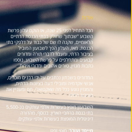
אודות
הכל התחיל לפני 25 שנה, אז הוקם עלון פרשת
השבוע "שבתון" שחולק בבתי הכנסת הדתיים
הלאומיים, שקנה לו שם של כבוד על דלפקי בתי
הכנסת. מאז, העלון הפך לשבועון המוביל
בציבור הדתי, ומעבר לדברי תורה ומדורים
קבועים ומתחלפים על פרשת השבוע, נוספו
כתבות מגזין, טורים אהובים ומדורי אירוח.
המדורים בשבתון נכתבים על ידי רבנים מוכרים,
אנשי אקדמיה ומובילי דעה בציונות הדתית,
והמגזין נוגע בכל מה שאקטואלי, חם ומעניין את
הציבור הדתי.
השבועון מופץ בעשרות אלפי עותקים בכ-5,500
בתי כנסת ברחבי הארץ. בנוסף, מהדורה
דיגיטלית המופצת בעשרות אלפי עותקים.
מייסד ועורך
: מוטי זפט