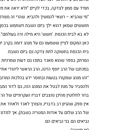
תמיד עם ממון לצדקה, בכדי לקיים "ולא יראה את פני ה' 
"מי שהביא – רשאי להמשיך ולהביא. שהרי זה מצורכי 
חוששים שמאן דהוא ילך ביום השבת וישתמש בכסף ל
לא בא לבית הכנסת. 'חשש' היא מילה זרה בעולמם".
כאן המקום לציין ששמענו גם על מנהג דומה בקרב 
בית הכנסת בתשוקה לתת צדקה גם ביום השבת.
המרתק בספר שהוא מאגד בתוכו גם דעות שמרניות יות
במכתבו של הרב יוסף הדנה, הרב הראשי ליהודי אתי
"זהו מנהג שמקורו בטעות ובחוסר ידע בהלכות המרובו
ולהסביר על מנת לבטל את המנהג הזה, גם לדור המבוג
ברור לחלוטין מהיכן נחצבים דבריו העקרוניים של הר
אין ספק שהגיון רב בדבריו, והצורך לאגד ולאחד את
של הרב שלום על אודות המטריה בשבת), אך למדנו 
נביאים הם בני נביאים הם.