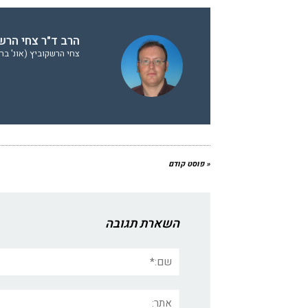
הרב ד"ר צחי הרשק
צחי הרשקוביץ (אונ' בר 
« פוסט קודם
השארת תגובה
שם:*
אתר: