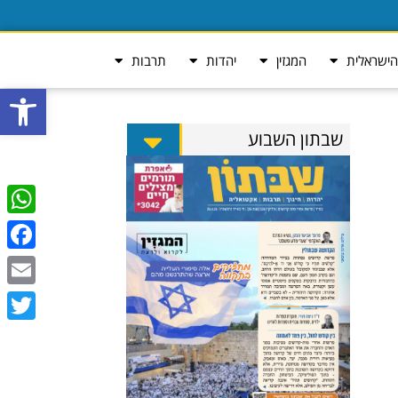
ישראלית
המגזין
יהדות
תרבות
פתח סרגל
שבתון השבוע
tsApp
ebook
Email
Twitter