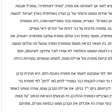
א לאור אך לאחרונה את ספרו, "מסיני לאתיופיה", שמכיל תובנות
 על אודות המסע הרעיוני של בן העדה האתיופית בארץ ישראל. לטעמי,
ן האוּרית". האורית, ששמה נגזר מאורייתא=תורה, היא המסורת
ז, ומסורה מדורות על גבי דורות של יהודים יראי שמיים.
י אתיופיה, חושף בפנינו הרב שלום מסורת עתיקה ומפוארת. ראשית, את
ינים, בין השאר כנראה משום שמסורת התורה שבעל פה שלהם נשענה
ם כדוגמת המשנה והתלמוד לא עמדו לנגד עיניהם. לשיטתם, חמץ
צלם קיימת מסורת של אכילת מצות, לחמים שנאפים במהירות גדולה
יותר למי שמבקש לשמר את מסורת האבות היום, היא חגיגית קרבן
ני העדה להקצות כבר בעשירי לניסן (או "ליסן" לפי מסורת בני
לזביחתם ביום י"ד בניסן. את אכילת הקרבן עצמו, שהיה נשחט כאמור
ין הערביים כמסורת ההלכה), היו מבצעים כהוראת הכתוב "על מצות
, כהני העדה היו אוכלים את הקרבן ממש כבפסח מצרים, מתניהם