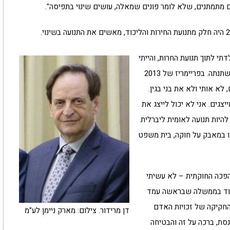
תמתנים, שלא לומר פונים שמאלה, עושים שינוי בתפיסה".
לדתי לתוך תנועת החרות, והייתי
שליח ציבור הרבה שנים בכנסת ובממשלה. התנועה השתנתה. בפריימריז של 2013
לא אותי ולא את בני בגין.
גים. אני לא יכול לייצג את
להיות תנועה לאומית ליברלית
נו במאבק על חוקה, בית משפט
הפכה החוקתית – לא עשיתי
וד בממשלה שבראשה עמד
החקיקה של זכויות האדם
דן מרידור. צילום: מארק ניימן לע"מ
ת, ברכה על זה והבטיחה