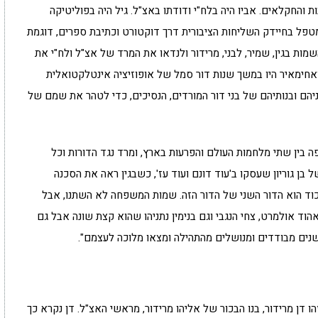
והחקלאים. אביו היה בלח"י ודודתו באצ"ל. גיל היה בפוליטיקה
 ומאז הוא חוקר ומטפל בחיידק השליחות הציבורית דרך דוקטורט וכתיבת ספרים, דוגמת
א מתאר כי לפני 70 שנה סימלו השמות בגין, שמיר, לבני, מרידור ולנדאו את המרד של אצ"ל ולח"י את
 ואחימאיר היו במשך שנות דור סמל של אופוזיציה אינטלקטואלית
יהם ובנותיהם של בני דור המורדים, הנסיכים, כדי לטהר את שמם של
ה בין שתי מלחמות העולם והפרעות בארץ, ומרד נגד הדורות וכל
 בן גוריון שעסקו ב'עוד דונם ועוד עז', כשבגין ראה את הסכנה
יכוד הוא הדור השני של הדור הזה. שמות המשפחה לא השתנו, אבל
, אהוד אולמרט, צחי הנגבי וגם בנימין נתניהו שהוא קצת שונה אבל גם
 שנים מבודדים ומנושלים מהתהילה ומצאו מלוכה לעצמם".
 דן מרידור, בנו הבכור של אליהו מרידור, מראשי האצ"ל. דן נקרא כך