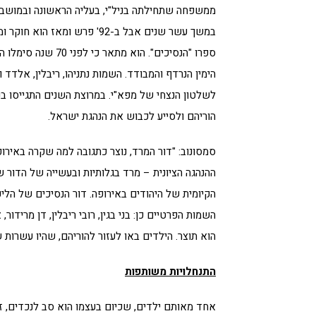
ממשפחה שתחילתה בניל"י, בעליה הראשונה ובמושבות 
במשך עשר שנים אבל ב-92' פרש
ספרו "הנסיכים". הו
הימין הנרדף והמבודד. השמות נתניהו, ריבלין, אלדד
לשלטון הנצחי של מפא"י. במרוצת השנים התגייסו בנ
הוריהם ולסייע לכבוש את הנהגת ישראל.
סמסונוב: "דור המרד, נוצר כתגובה למה שקרה באירופ
ההנהגה הציונית – מרד בגלותיות ובעשייה של הדור של
הקיומית של היהודים באירופה. דור הנסיכים של הל
השמות הפרטיים כן: בני בגין, רובי ריבלין, דן מרידור
הוא תוצר. הילדים באו לעזור להוריהם, שהיו עשרות
התנחלויות משותפות
אחד מאותם ילדים, שכיום בעצמו הוא סב לנכדים, זהו