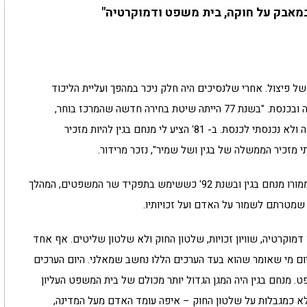
מאבק על חוקה, בית משפט ודמוקרטיה"
ך ב- 77' החל תהליך איטי של פיצול. אחרי שלנסיכים היה חלק ניכר במהפך ועליית הליכוד
לשלטון, הם קיבלו תאבון, ורצו להיות שותפים בהנהגה ובכנסת. "בשנת 77 הייתה שיטת בחירה חדשה שהמרכז בוחר,
התמודדתי למרכז הליכוד, הגעתי למקום נמוך ברשימה ולא נכנסתי לכנסת. ב- 81' הציע לי מנחם בגין להיות מזכיר
 מזכיר הממשלה של בגין ושל שמיר", נזכר מרידור.
בשנותיו של דן בפוליטיקה, הוא הוביל את מה שינק ממורו מנחם בגין ובשנת 92' כששימש בתפקיד שר המשפטים, המהלך
שמטרתם לשמור על האדם ועל זכויותיו.
 דמוקרטיה, שוויון זכויות, שלטון החוק ולא שלטון שליטים. אף אחד
יום מי שאומר שהוא בעד הערכים הללו נחשב שמאלני. היום הערכים
. מנחם בגין היה המגן הגדול יותר מכולם של בית המשפט העליון
 כמגבלות על שלטון החוק – איפה עומד האדם מעל המדינה,