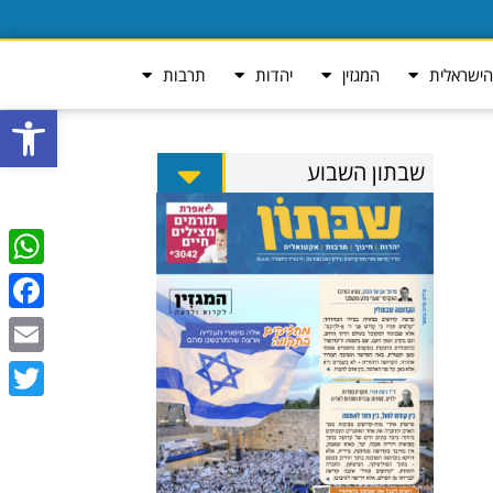
ישראלית
המגזין
יהדות
תרבות
פתח סרגל
שבתון השבוע
tsApp
ebook
Email
Twitter