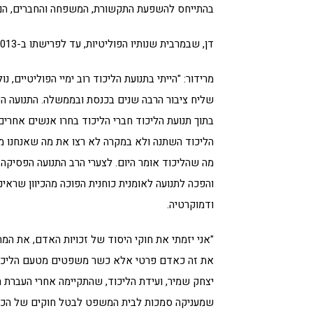
בהתייחס להשפעת התקשורת, המשפחה והחברים, הם מ
דן, שבמרבית שנותיו הפוליטיות, עד לפרישתו ב-2013 היה חלק מתנועת החירות והליכוד, מאשים את התנועה בשינוי.
מרידור: "הייתי בתנועת הליכוד רוב ימיי הפוליטיים, נו
בתוך תנועת הליכוד חברי הליכוד בחרו אנשים אחרים, 
הליכוד השתנה ולא במקרה לא רצו את מה שאנחנו מייצ
מה שהליכוד אומר היום. לצערי הרב התנועה הפסיקה 
והפכה לתנועה לאומנית כוחנית הפוכה מהכיוון שראי
ודמוקרטיה.
"אני יזמתי את חוקי היסוד של זכויות האדם, את המ
את זה כאדם פרטי אלא כשר משפטים מטעם הליכ
יצחק שמיר, ועידת הליכוד, שהתקיימה אחרי העברת 
שמעניקה סמכות לבית המשפט לבטל חוקים של הכנס