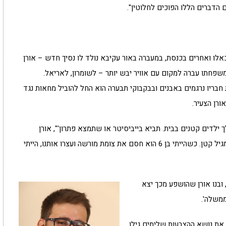
 הדברים הללו הפוכים לחלוטין".
ים כאלו ואחרים בכנסת, במעברה באור עקיבא נולד לו נסיך חדש – אורן
 משפחתו עברה למקום עם אוויר יבש יותר – לשומרון, לאריאל.
בריו נרגמים באבנים ובבקבוקי תבערה הוא החל להוביל מחאות נגד
ורן הצעיר.
 ילדים קטנים בבית. תביא בייביסיטר או שתמצא פתרון'", אורן
מספר. "הפתרון היה שהוא לקח אותי איתו להפגנות, מגיל קטן. כשהייתי בן 6 הוא חסם את צומת מורשה ועצרו אותנו, הייתי
 ובנו אורן שהושפע מכך יצא
 את נושא ההצבעות שלימים גילו