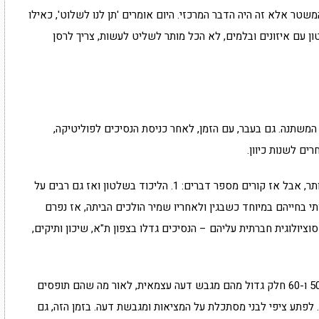
שטר אלא זה היה הדבר המרכזי. היום אומרים 'תן לנו לשלוט', כאילו
ון עם איזונים ובלמים, לא הכל מותר לשליט לעשות, צריך לרסן
 המשתנה. גם בעבר, עם הזמן, לאחר כניסת הנסיכים לפוליטיקה,
ם לשנות כיוון.
גיל: "בשנות ה-80 הנסיכים נמצאים בימין המובהק ביותר, אבל אז קורים מספר דברים: 1. הליכוד בשלטון ואז גם רבים על
ת משמעותי בחייהם במיוחד כשבגין ולאחריו שמיר הולכים הביתה, אז נפרם
 רואים השפעה סוציולוגית חברתית עליהם – הנסיכים גדלו בצפון ת"א, שיכון ותיקים,
"בשנות ה-90 ו-2000 הם עומדים בפני עצמם, ובגיל 50 ו-60 חלק גדול מהם מגבש דעה עצמאית, לאור מה שהם תופסים
 לפתע ציפי לבני מסתכלת על המציאות ומגבשת דעה. בזמן הזה, גם