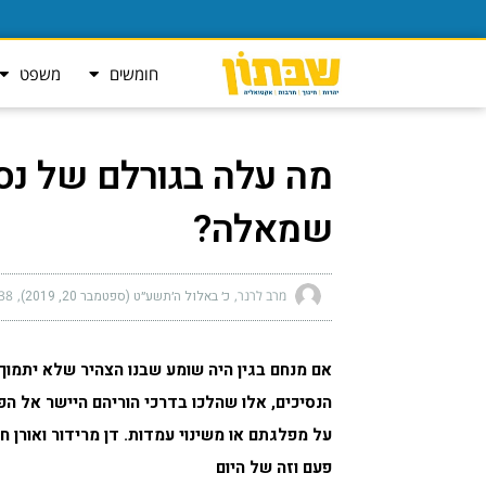
חומשים
משפט
מה עלה בגורלם של נסי
שמאלה?
מרב לרנר
כ׳ באלול ה׳תשע״ט (ספטמבר 20, 2019)
8 am
אם מנחם בגין היה שומע שבנו הצהיר שלא יתמוך ע
הנסיכים, אלו שהלכו בדרכי הוריהם היישר אל הפו
על מפלגתם או משינוי עמדות. דן מרידור ואורן ח
פעם וזה של היום