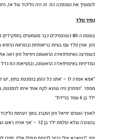
להמשיך את המהפכה הזו. זה היה הליכוד של אז, היום
נסיך נולד
בשנות ה-80 כשהנסיכים כבר משמשים בתפקיד
חזן. אורן נולד עם בעיות בריאותיות ובהוראת הרופא
כשפרצה האינתיפאדה הראשונה ויחיאל חזן ראה את ח
המדיניות באינתיפאדה הראשונה, ובמציאות הזו גדל א
"אמא אמרה לו – 'אתה כל הזמן בהפגנות בחוץ, יש לך
ילד בן 6 עצור בניידת".
לאורך השנים יחיאל חזן התברג בתוך רשימת הליכוד,
בהצהרה שלא הולמת ילד בן 12 – 'אני אהיה ראש הממשלה'.
חזן: "כשאבא שלי נבחר לכנסת נטפלו אליו, תפרו לו