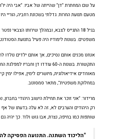
מטעם תנועת החרות. גדלתי בשכונת רחביה, הוריי היו
בגיל 18 התגייס לצבא, ובמהלך שירותו הצבאי נ
משפטים. בשנות לימודיו היה פעיל בתנועת הסטודנטים
אנחנו מכנים אותם נסיכים, אך אותם ילדים נולדו לתנ
התקשורת. בשנות ה-60 עודדו דן וח
מאוחדים אידיאולוגית, מיושרים לימין, אפילו ימין קי
במחלוקת משפטית", מתאר סמסונוב.
מרידור: "אני זוכר את תחילת הישוב היהודי בחברון,
רק היהודים והערבים לא, זה לא עלה בדעתו של אף
שותפות כמו בחיפה, נצרת, אבו גוש ולוד. כך יהיה גם
"הליכוד השתנה. התנועה הפסיקה להי