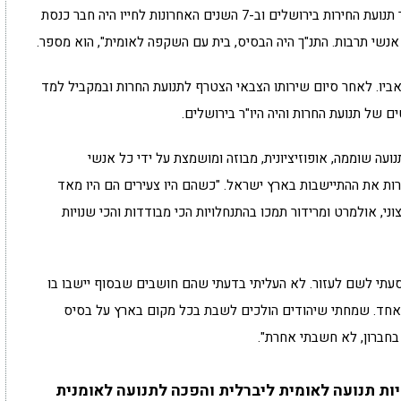
על שם המחתרת "דן" שהייתה של אביו. "אבי היה יו"ר תנועת החירות בירושלים וב-7 השנים האחרונות לחייו היה חבר כנסת
 אנשי תרבות. התנ"ך היה הבסיס, בית עם השקפה לאומית", הוא מספר.
פטר אביו. לאחר סיום שירותו הצבאי הצטרף לתנועת החרות ובמקביל למד
 של תנועת החרות והיה היו"ר בירושלים.
ועה שוממה, אופוזיציונית, מבוזה ומושמצת על ידי כל אנשי
בריו למפלגת החרות את ההתיישבות בארץ ישראל. "כשהם היו צעירים הם היו מאד
צוני, אולמרט ומרידור תמכו בהתנחלויות הכי מבודדות והכי שנויות
 נסעתי לשם לעזור. לא העליתי בדעתי שהם חושבים שבסוף יישבו בו
 אחד. שמחתי שיהודים הולכים לשבת בכל מקום בארץ על בסיס
 בחברון, לא חשבתי אחרת".
ות תנועה לאומית ליברלית והפכה לתנועה לאומנית