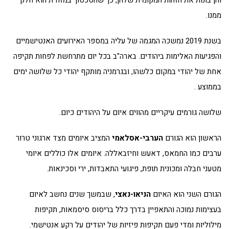
והן בונות את הזהות המקומית שלהן, כך שהסכסוך במזה"ת הוא חלק
ממנו.
בשנת 2019 נמשכה המגמה של עליה במספר האירועים האנטישמיים
והפגיעות האלימות ביהודים. בארה"ב בכל יום מתרחשת לפחות תקיפה
אחת של יהודי במקום כלשהו, ובגרמניה מותקף יהודי כל שלושה ימים
בממוצע .
שלושה גורמים עיקריים מהווים איום על היהודים כיום.
הראשון הוא הגורם
הערבי-אסלאמי
המציב איומים מצד ארגוני טרור
ערבים כמו החמאס, דאעש וחיזבאללה. איומים אלו כוללים איומי
מטעני חבלה ומכונית תופת, פיגועי התאבדות, ירי וסכינאות.
הגורם השני הוא האיום
הניאו-נאצי
, שבמשך שנים נחשב לאיום
בעצימות נמוכה והתאפיין בדרך כלל בריסוס סיסמאות, תקיפות
מילוליות ומדי פעם תקיפות פיזיות של יהודים על רקע אנטישמי.