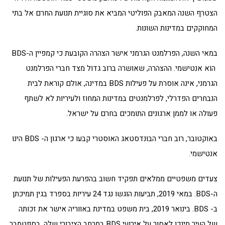
הצטרף השנה המאבק הפוליטי המביא את סוגיית תנועת החרם אל בתי
המחוקקים במדינות השונות.
במאי השנה, הפרלמנט הגרמני אישר הצהרה הקובעת כי קמפיין ה-BDS
הוא אנטישמי. ההצהרה, שאושרה ברוב גדול מצד חברי הפרלמנט
הגרמני, אינה אוסרת על פעילות BDS במדינה, אולם קוראת לבית
הנבחרים הפדרלי, לפרלמנטים במדינות המחוז ולעיריות לא לשתף
פעולה או לממן ארגונים התומכים בחרם על ישראל.
באוקטובר, רוב חברי הבונדסטאג האוסטרי קבעו כי ארגון ה- BDS הינו
אנטישמי.
צעדים משפטיים ממלאים תפקיד חשוב בהפרעת הפעילות של תנועת
ה-BDS. במאי 2019, תביעות הוגשו נגד 24 עיריות בספרד בגין תמיכתן
ב- BDS. בינואר 2019, בית משפט במדינת באווריה אישר את זכותה
של העיר מינכן לאסור על אירועי BDS במרחב הציבורי שלה. בספטמבר