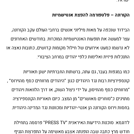
ישראל.
הקורונה – פלטפורמה להפצת אנטישמיות
הבידוד שנכפה על מאות מיליוני אנשים ברחבי העולם עקב הקורונה,
עצר למעשה את תופעות האנטישמיות המוכרות. בחודשים האחרונים
לא נרשמו כמעט אירועים של חילול מקומות קדושים, כתובות נאצה או
התנכלות פיזית ואלימות כלפי יהודים במרחב הציבורי.
כמו במגפות בעבר, גם עתה, ברשתות החברתיות ישנן תאוריות
קונספירציות רבות נגד היהודים כגון: “היהודים מרווחים כסף מהוירוס” ,
“מרווחים כסף מהחיסון, על ידי ניצול השוק, או דרך הלוואות ויהודים
מתויגים כ”סוחרים מאושרים” מן המצב. כיום תאוריות הקונספירציה
בחסות וירוס הקורונה הן אנטי-יהודיות ומכוונות נגד המדינה היהודית.
לדוגמא: סוכנות הידיעות האיראנית "PRESS TV" פרסמה בתחילת
חודש מרץ כתבה שבה הופנתה אצבע מאשימה על התפרצות הנגיף