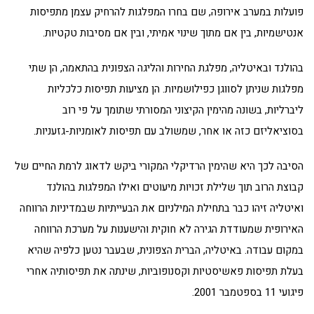
פועלות במערב אירופה, שם בחרו המפלגות להרחיק עצמן מתפיסות
אנטישמיות, בין אם מתוך שינוי אמיתי, ובין אם מסיבות טקטיות.
בהולנד ובאיטליה, מפלגת החירות והליגה הצפונית בהתאמה, הן שתי
מפלגות שניתן לסווגן כפילושמיות. הן מציעות תפיסות כלכליות
ליברליות, בשונה מהימין הקיצוני המסורתי שתומך על פי רוב
בסוציאליזם כזה או אחר, שמשולב עם תפיסות לאומניות-גזעניות.
הסיבה לכך היא שהימין הרדיקלי המקורי ביקש לדאוג לרמת החיים של
קבוצת הרוב תוך שלילת זכויות מיעוטים ואילו המפלגות בהולנד
ואיטליה זיהו כבר בתחילת המילניום את הבעייתיות שבמדיניות הרווחה
האירופית שמעודדת הגירה לא חוקית והישענות על מערכת הרווחה
במקום עבודה. באיטליה, הברית הצפונית, שבעבר נטען כלפיה שהיא
בעלת תפיסות פאשיסטיות וקסנופוביות, שינתה את תפיסותיה אחרי
פיגועי 11 בספטמבר 2001.