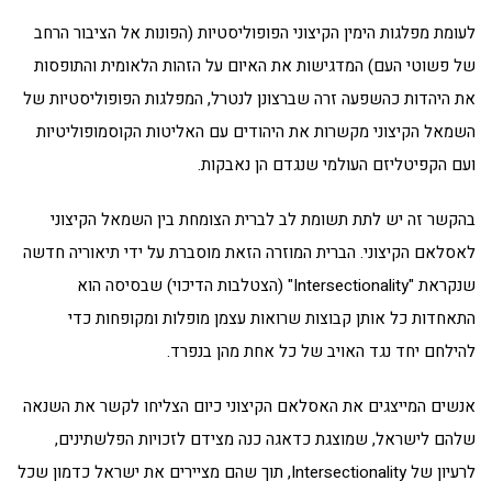
לעומת מפלגות הימין הקיצוני הפופוליסטיות (הפונות אל הציבור הרחב
של פשוטי העם) המדגישות את האיום על הזהות הלאומית והתופסות
את היהדות כהשפעה זרה שברצונן לנטרל, המפלגות הפופוליסטיות של
השמאל הקיצוני מקשרות את היהודים עם האליטות הקוסמופוליטיות
ועם הקפיטליזם העולמי שנגדם הן נאבקות.
בהקשר זה יש לתת תשומת לב לברית הצומחת בין השמאל הקיצוני
לאסלאם הקיצוני. הברית המוזרה הזאת מוסברת על ידי תיאוריה חדשה
שנקראת "Intersectionality" (הצטלבות הדיכוי) שבסיסה הוא
התאחדות כל אותן קבוצות שרואות עצמן מופלות ומקופחות כדי
להילחם יחד נגד האויב של כל אחת מהן בנפרד.
אנשים המייצגים את האסלאם הקיצוני כיום הצליחו לקשר את השנאה
שלהם לישראל, שמוצגת כדאגה כנה מצידם לזכויות הפלשתינים,
לרעיון של Intersectionality, תוך שהם מציירים את ישראל כדמון שכל