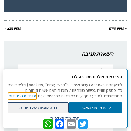
« פוסט קודם
פוסט הבא »
השארת תגובה
שם:*
הפרטיות שלכם חשובה לנו
אימייל*
לידיעתכם, באתר זה נעשה שימוש ב"קבצי עוגיות" (cookies) וכלים דומים
כדי לספק חוויית גלישה טובה יותר, תוכן מותאם אישית וניתוחים
מדיניות הפרטיות
סטטיסטיים. למידע נוסף עיינו במדיניות הפרטיות שלנו.
אתר:
קראתי ואני מאשר
דחה עוגיות לא חיוניות
גלילה
תגובה
התאמת העדפות
WhatsApp
Facebook
Email
Twitter
לראש
שנו העדפות פרטיות
העמוד