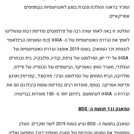
המכיר בדאגה ההולכת וגוברת בנוגע לאנטישמיות בקמפוסים
אמריקאיים.
החלטה זו באה לאחר שורה רבה של פרלמנטים ומדינות רבות שהחליטו
לאמץ את הגדרת האנטישמיות של ה- IHRA (כוח המשימה הבינלאומי
להנצחת זכר השואה). בשנת 2019 אומצה הגדרת האנטישמיות של
IHRA על ידי יוון, הפרלמנט של צרפת, קנדה, סלובקיה, בית הנבחרים
ההולנדי, משרד החוץ האמריקני, הבישופים של הכנסייה של וויילס,
מולדובה, הבית התחתון של הפרלמנט הצ'כי, פורטוגל , קפריסין וארגון
מדינות אמריקה. בנוסף, מוסדות רבים במדינות שונות קיבלו גם הם את
הגדרת ה IHRA לשימושם. ביניהם יותר מ -150 מוסדות בבריטניה.
המאבק נגד תנועת ה-
BDS
המאבק בתנועת ה- BDS הגיע בשנת 2019 לשני מוקדים. השלב
שממשיך את המגמה הקודמת של מאבק משפטי כנגד התופעה ואליה