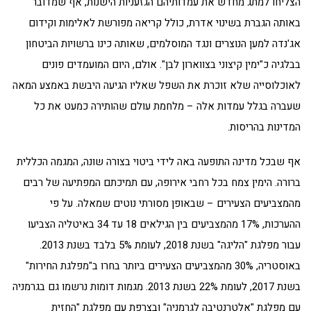
הצליחו למתג מחדש את עמדותיהם הגזעניות הישנות, אף שמדובר
באותה הגברת בשינוי אדרת, כולל קריאה מפורשת לאלימות וקידום
אג'נדה למען הנוצרים ונגד המוסלמים, שאותה כינו ברשויות הביטחון
בבלגיה כ"ימין קיצוני בצווארון לבן". אולם, היום המועמדים פונים
לאוכלוסייה שלא זוכרת את השפל שאליו הגיעה היבשת באמצע המאה
שעברה בגלל עמדות אלה – מלחמת עולם שהותירה כמעט את כל
המדינות בהריסות.
אף שבכל מדינה התופעה באה לידי ביטוי בצורה שונה, המגמה הכללית
ברורה. הימין צמח בכל רחבי אירופה, עם תמיכתם המפתיעה של רבים
מהמצביעים הצעירים – שבאופן מסורתי נוטים שמאלה. על פי
ההערכות, 17% מהמצביעים בין הגילאים 18 עד 34 באיטליה הצביעו
עבור מפלגת "הליגה" בשנת 2018, לעומת 5% בלבד בשנת 2013.
באוסטריה, 30% מהמצביעים הצעירים ביותר בחרו ב"מפלגת החירות"
בשנת 2017, לעומת 22% בשנת 2013. מגמות דומות נרשמו גם בגרמניה
עם מפלגת "אלטרנטיבה לגרמניה" ובצרפת עם מפלגת "החזית