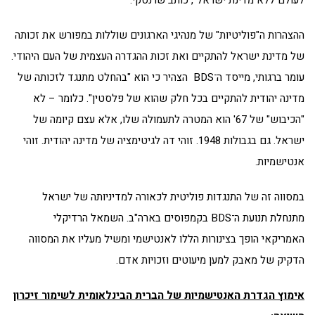
ההצהרות ה"פוליטיות" של מנהיגי הארגונים שוללות במפורש את זכותה
של מדינת ישראל להתקיים ואת זכות ההגדרה העצמית של העם היהודי.
עומר ברגותי, מייסד ה־BDS הצהיר כי הוא "בהחלט מתנגד לזכותה של
מדינה יהודית להתקיים בכל חלק שהוא של פלסטין". כלומר – לא
"הכיבוש" של 67' הוא המטרה לתעמולה שלו, אלא עצם קיומה של
ישראל. גם בגבולות 1948. זוהי דה לגיטימציה של מדינה יהודית. זוהי
אנטישמיות.
במסווה זה של התנגדות פוליטית לכאורה למדיניותה של ישראל
מתנחלת תנועת ה־BDS בקמפוסים בארה"ב. השמאל הרדיקלי
האמריקאי הופך בצינורות הללו לאנטישמי ומשיל מעליו את המסווה
הדקיק של מאבק למען מיעוטים וזכויות אדם.
אימוץ הגדרת האנטישמיות של הברית הבינלאומית לשימור זיכרון