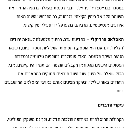
במסגד בכרייסצ'רץ', ניו זילנד ובבית כנסת בהאלה, גרמניה החזירו את
תשומת הלב אל הימין הקיצוני. בגרמניה, בה התרחשו השנה מאות
אירועים אנטישמיים, מרביתם בוצעו על ידי פעילי ימין קיצוני.
האסלאם הרדיקלי
– במדינות ערב, החינוך מלמעלה לשנאת יהודים
'הצליח', וגם אם הוא הופסק, התפיסות השליליות נספגו. כיום, השנאה
מגיעה בעיקר מלמטה, מאוד פופולרית בתוכניות טלוויזיה ובסדרות.
הפסוקים הישנים מהקוראן מקבלים עוצמה. הם תמיד היו קיימים, אבל
הכול שאלה של מינון. שוב ושוב מובאים פסוקים המתארים את
היהודים באור שלילי, ובעיקר מציגים אותם כאויבי האסלאם המושבעים
ביותר.
עיקרי הדברים
הקהילות המוסלמיות באירופה הולכות וגדלות, וכך גם משקלן הפוליטי,