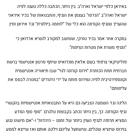
באיראן כלפי ישראל וארה"ב. בין היתר, הכתבה כללה טענה לפיה
ישראל וארה"ב "הנדסו" בעצמן את הנגיף, והתבטאות של בכיר איראני
שהעריך שנגיף הקורונה הוא כלי של "לוחמה ביולוגית" נגד איראן וסין.
במקרה אחר אמר בכיר טורקי, שנחשב למקורב לנשיא ארדואן כי
"הנגיף משרת את מטרות הציונות".
פוליטיקאי צרפתי בשם אלאין מונדואינו שיתף סרטון אנטישמי ברשת
חברתית תחת הכותרת "וירוס קורונה לגוי" שבו תיאוריה אנטישמית
וקונספירטיבית לפיה הווירוס פותח על ידי היהודים "במטרה לבסס את
עליונותם".
הליגה נגד השמצה הצביעה גם היא על התבטאויות אנטישמיות בהקשרי
נגיף הקורונה. כך, בין היתר נכתב בקבוצות טלגרם: "סוף סוף המדע
המציא תרופה לנגיף העוין ביותר של זמננו – היהדות" ו-"אם מישהו נגוע
בוירוס שיוציא שקלים, שישתעל עליהם וילקק אותם ואז שייצא למסע