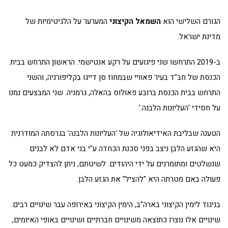
הגורם השלישי הוא
השמאל הקיצוני
המערער על הלגיטימיות של
מדינת ישראל.
ב-2019 התרחשו שני פיגועים על רקע אנטישמי. הראשון התרחש בבית
הכנסת של חב"ד בעיר פאוויי שבמחוז סן דייגו בקליפורניה, והשני
התרחש בבית הכנסת ברובע פאולוס בהאלה, גרמניה. שני המבצעים נמנו
על חסידי 'העליונות הלבנה.'
הטענה שבליבת האידיאולוגיה של 'העליונות הלבנה' בגרסתה המודרנית
היא שהגזע הלבן ניצב בפני סכנת הכחדה ע"י בני אדם לא לבנים
שנשלטים ומתומרנים על ידי היהודים. לשיטתם, ניתן להצדיק כמעט כל
פעולה באם מטרתה היא "להציל" את הגזע הלבן.
בניגוד לימין הקיצוני בארה"ב, הימין הקיצוני באירופה עבר שינויים רבים.
שינויים אלו נוצרו כתוצאה משינויים חברתיים ושינויים באופי האיומים,