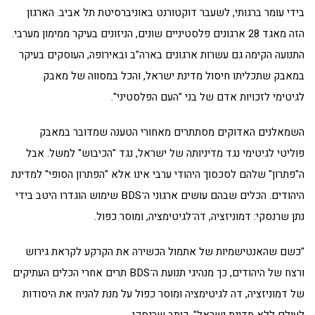
בידי עומר ברגותי, לשעבר דוקטורנט באוניברסיטת תל אביב. הארגון
הזה מאגד 28 ארגונים פלסטיניים שונים, הניזונים בעיקר ממימון מערבי.
התנועה הקימה גם עשרות ארגונים בארה"ב ובאירופה, העוסקים בעיקר
במאבק שתכליתו חיסול מדינת ישראל, והכל במסווה של מאבק
לגיטימי לזכויות אדם של בני "העם הפלסטיני".
השמאלנים האדוקים מסתתרים מאחורי הטענה שמדובר במאבק
פוליטי לגיטימי נגד מדיניותה של ישראל, נגד "הכיבוש" למשל. אבל
ה"פתרון" שלהם לסכסוך היהודי ערבי אינו אלא "הפתרון הסופי" למדינת
היהודים. הכלים שבהם עושים ארגוני ה־BDS שימוש הוגדרו היטב בידי
נתן שרנסקי: דמוניזציה, דה־לגיטימציה, ומוסר כפול.
"כשם שהאנטישמיות של אתמול הכשירה את הקרקע לקראת גירוש
ורצח של היהודים, כך מנהיגי תנועת ה־BDS תרים אחרי הכלים העתיקים
של דמוניזציה, דה לגיטימציה ומוסר כפול על מנת להניח את היסודות
לעולם ללא מדינת ישראל", כותב שרנסקי.