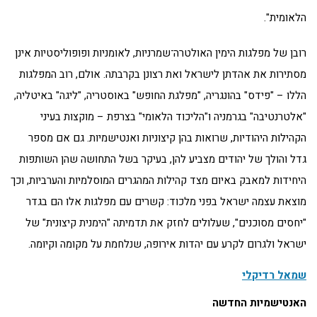
הלאומית".
רובן של מפלגות הימין האולטרה־שמרניות, לאומניות ופופוליסטיות אינן
מסתירות את אהדתן לישראל ואת רצונן בקרבתה. אולם, רוב המפלגות
הללו – "פידס" בהונגריה, "מפלגת החופש" באוסטריה, "ליגה" באיטליה,
"אלטרנטיבה" בגרמניה ו"הליכוד הלאומי" בצרפת – מוקצות בעיני
הקהילות היהודיות, שרואות בהן קיצוניות ואנטישמיות. גם אם מספר
גדל והולך של יהודים מצביע להן, בעיקר בשל התחושה שהן השותפות
היחידות למאבק באיום מצד קהילות המהגרים המוסלמיות והערביות, וכך
מוצאת עצמה ישראל בפני מלכוד: קשרים עם מפלגות אלו הם בגדר
"יחסים מסוכנים", שעלולים לחזק את תדמיתה "הימנית קיצונית" של
ישראל ולגרום לקרע עם יהדות אירופה, שנלחמת על מקומה וקיומה.
שמאל רדיקלי
האנטישמיות החדשה