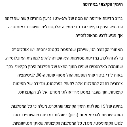
הימין הקיצוני באירופה
ברוב מדינות אירופה יש מסה של 5%-10% גרעין בוחרים קשה שמזדהה
עם מצע הימין הקיצוני עד כדי תמיכה אלקטורלית. שיעורם באוסטריה
אף מגיע לרבע מהאוכלוסייה.
מאחורי הקבוצה הזו, שייתכן שנתפסת כקטנה יחסית, יש אוכלוסייה
גדלה והולכת, במדינות מסוימות היא עשויה להגיע למחצית האוכלוסייה,
שתומכת באלמנטים שונים מתוך המצע של מפלגות הימין הקיצוני. בכך
באות לידי ביטוי שתי תופעות החל מסוף שנות ה-90, לגיטימציה
ציבורית רחבה למפלגות אלה לפעול בפרלמנט, ונדידה של תפיסות
קיצוניות, תוך מעבר במסנן אידיאולוגי מסוים, אל לב הקונצנזוס.
בחינה של 15 מפלגות הימין הקיצוני שהזכרנו, מעלה כי כל המפלגות
האנטישמיות להוציא אחת (ביוון), פועלות במדינות שהשתייכו בעבר
לגוש הקומוניסטי. מנגד, כל המפלגות הקיצוניות שאינן אנטישמיות,