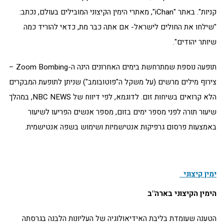
קניות". באתר "iChan", מאתרי הימין הקיצוני המובילים בעולם, נכתב:
"שילחו את החולים לישראל- אם אתה כבר מת, כדאי להוריד כמה
שיותר יהודים".
תופעה נוספת שמתרחשת בימים האחרונים הינה ה-Zoom Bombing –
צירוף מילים מרשים (על משקל ה"פוטובומב") שניתן לתופעת המבקרים
הלא קרואים בשיחות זום. לדוגמא, לפי דיווח של NBC NEWS, במהלך
שיעור תורה לפני מספר ימים בזום, מספר אנשים הפריעו לשיעור
באמצעות פרסום גרפיקות אנטישמיות ושימוש בשפה אנטישמית.
ימין קיצוני
הימין הקיצוני בארה"ב
הטענה שעומדת בליבת האידיאולוגיה של העליונות הלבנה בגרסתה