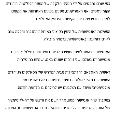
כפי שהם נתפסים על ידי מנהיגי חלק זה של המפה הפוליטית: היהודים,
הקומוניסטים ואף האמריקנים, מפנים בשנים האחרונות את מקומם
לאויב החדש של הימין הקיצוני האירופי, האסלאם.
הפעילות האנטישמית של הימין הקיצוני באירופה התגברה והפכה שוב
לגורם דומיננטי באנטישמיות. גרמניה מובילה.
האנטישמיות המוסלמית ממשיכה להיות דומיננטית בחילול אירועים
אנטישמיים בעולם. שני גורמים שונים באנטישמיות המוסלמית:
ראשית, האסלאם הרדיקאלית מבית המדרש של הסאלפים הג'יהדים
המושפעים מאידיאולוגיה דתית קיצונית הרואה ביהודים אויב
אולטימטיבי שיחד עם הצלבנים יש להילחם בו מלחמת חורמה.
במקביל, שיח אנטישמי מסוג אחר השם את הדגש על דה-לגיטימציה
של התנועה הציונית בכלל ומדינת ישראל בפרט. אנטישמיות זו, המכונה