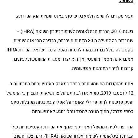
השואה:
תנאי מקדים לחשיפה ולמאבק שיטתי באנטישמיות הוא הגדרתה.
בשנת 2016, הברית הבינלאומית לשימור זיכרון השואה (IHRA) –
שחברות בה למעלה מ 30 מדינות מערביות, הגדירה מהי אנטישמיות.
טקסט זה כולל גם דוגמאות להסתה ואפליה נגד ישראל. הגדרת IHRA
אמנם אינה מסמך משפטי, אך היא יצרה מסגרת המשמשת לעיתים
קרובות לזיהוי התנהגות אנטישמית.
אחת מהנקודות המשמעותיות ביותר במאבק באנטישמיות התרחשה ב-
12 לדצמבר 2019. נשיא ארה"ב חתם על צו נשיאותי המציין כי הממשל
יעניק פרשנות לחוק פדרלי האוסר על אפליה בתוכניות מקבלות סיוע
כספי פדרלי, מתוך מטרה למסד נוהל בנוגע לאנטישמיות.
ההודעה, לפיה הממשל האמריקני יאמץ את הגדרת האנטישמיות של
הברית הבינלאומית לשימור זיכרון השואה (IHRA), הינה צעד חשוב