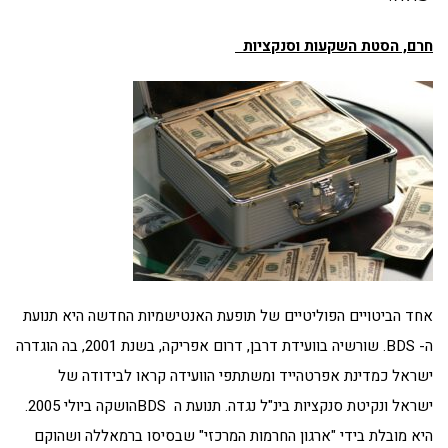
חרם, הסטת השקעות וסנקציות
אחד הביטויים הפוליטיים של תופעת האנטישמיות החדשה היא תנועת
ה- BDS. שורשיה בוועידת דרבן, דרום אפריקה, בשנת 2001, בה הוגדרה
ישראל כמדינת אפרטהייד ומשתתפי הוועידה קראו לבידודה של
ישראל ונקיטת סנקציות בינ"ל נגדה. תנועת ה BDSהושקה ביולי 2005.
היא מובלת בידי "ארגון החרמות המרכזי" שבסיסו ברמאללה ושהוקם