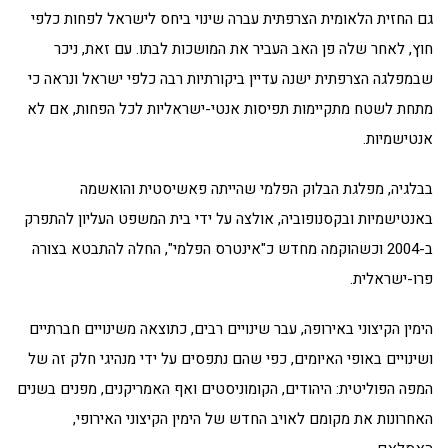
גם החזית הלאומית הצרפתית עברה שינוי ביחס לישראל לפחות כלפי
חוץ, לאחר שלה פן האב העביר את המושכות לבתו. עם זאת, ניכר
שבמפלגה הצרפתית ישנה עדיין ביקורתיות רבה כלפי ישראל ונראה כי
מתחת לשטח מתקיימות תפיסות אנטי-ישראליות לכל הפחות, אם לא
אנטישמיות.
בבלגיה, מפלגת הבלוק הפלמי שהייתה פאשיסטית והואשמה
באנטישמיות ובקסנופוביה, אולצה על ידי בית המשפט העליון להתפרק
ב-2004 וכשהוקמה מחדש כ"אינטרס הפלמי", החלה להתבטא בצורה
פרו-ישראלית.
הימין הקיצוני באירופה, עבר שינויים רבים, כתוצאה משינויים חברתיים
ושינויים באופי האיומים, כפי שהם נתפסים על ידי מנהיגי חלק זה של
המפה הפוליטית: היהודים, הקומוניסטים ואף האמריקנים, מפנים בשנים
האחרונות את מקומם לאויב החדש של הימין הקיצוני האירופי,