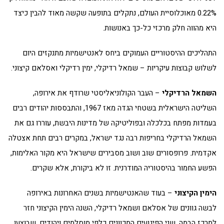
0.22% מאוכלוסיית העולם, נתקלים בתופעה שקשה מאוד להבין כיצד
היא מהווה חלק מרכזי כל-כך באנושות.
התהליכים ההיסטוריים העמוקים ביחס לאנטישמיות מתנקזים היום
לשלוש קבוצות עיקריות – שמאל רדיקלי, ימין רדיקלי ואסלאם קיצוני.
השמאל הרדיקלי
– העבר הקולוניאליסטי שרודף את אירופה,
השליטה הישראלית בשטחי הגדה מאז 1967, והתבססות יהודים רבים
בעמדות מפתח בכלכלה ובפוליטיקה של מדינות היבשת, עוררו גם את
השמאל הרדיקלי בחריפות רבה נגד ישראל, במקרים רבים תחת אצטלה
אקדמית. פרופסורים שוב ושוב מסבירים שישראל היא מקור האלימות,
הפשע החמור בהיסטוריה המודרנית. זו לא ביקורת, אלא שקרים.
הימין הקיצוני
– בעוד שהאנטישמיות בשנים האחרונות באירופה
לבשה גוונים של אסלאם ושמאל רדיקלי, השנה הימין הקיצוני חזר
למרכז הבמה. שני הפיגועים המכוונים כלפי מוסלמים ויהודים, שבוצעו