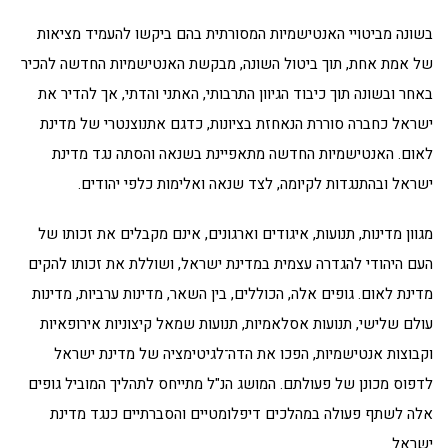
בשונה מביטויי האנטישמיות המסורתית בהם ביקשו להעמיד מציאות
של אמת אחת, תוך ביטול השונה, מבקשת האנטישמיות החדשה להכיר
באחר ובשונה תוך כיבוד הגיוון התרבותי, האתני והדתי, אך להדיר את
ישראל כחברה סוררת הנאחזת בציונות, כדגם אתנוצנטרי של מדינת
לאום. האנטישמיות החדשה מתאפיינת בשנאה והסתה נגד מדינת
ישראל ובהתנגדות לקיומה, לצד שנאה ואלימות כלפי יהודים.
מגוון מדינות, תנועות, איגודים וארגונים, אינם מקבלים את זכותו של
העם היהודי להגדרה עצמית במדינת ישראל, ושוללת את זכותו להקים
מדינת לאום. גופים אלה, הכוללים, בין השאר, מדינות ערביות, מדינות
עולם שלישי, תנועות אסלאמיות, תנועות שמאל קיצוניות אירופאיות
וקבוצות אנטישמיות, הפכו את הדה־לגיטימציה של מדינת ישראל
לדפוס מכונן של פעולתם. המושג הנ"ל מתייחס לתהליך המוביל גופים
אלה לשתף פעולה במהלכים דיפלומטיים והסברתיים כנגד מדינת
ישראל.