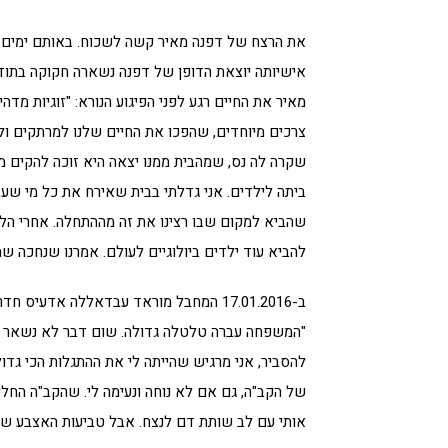
את הרצח של דפנה מאיר קשה לשכוח. באותם ימים שרר
אישיותה יוצאת הדופן של דפנה נשארה חקוקה בתוד
מאיר את החיים רגע לפני הפיגוע הנורא: "זוגיות מדה
צרכים מיוחדים, שהפכו את החיים שלנו למרתקים ולמ
שקרה לה נס, שמהבית ממנו יצאה היא זוכה להקים 
ביתה לילדים. אני גדלתי בבית שאירח את כל מי שע
שהביא למקום שבו רצינו את זה מההתחלה. אחרי הלי
להביא עוד ילדים ביולוגיים לעולם. אמרנו שנחכה ש
ב-17.01.2016 המחבל מוראד עבדאללה אדע
"המשפחה עברה טלטלה גדולה. שום דבר לא נשאר במק
להסביר, אני מרגיש שהייתה לי את ההתגלות הכי גדול
של הקב"ה, גם אם לא נוחה ונעימה לי. שהקב"ה החל
אותי עם לב שותת דם לנצח. אבל טביעות האצבע שלו 