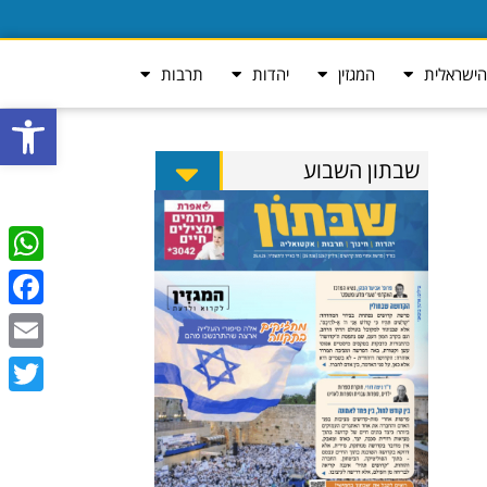
ישראלית
המגזין
יהדות
תרבות
פתח סרגל
שבתון השבוע
tsApp
ebook
Email
Twitter