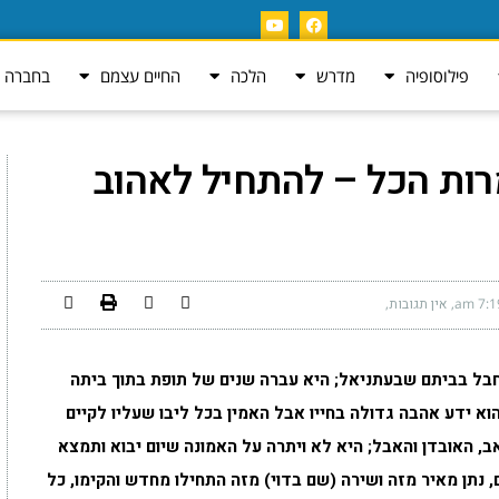
פילוסופיה
מדרש
הלכה
החיים עצמם
בחברה ה
ות הכל – להתחיל לאהוב
7:19 
אין תגובות
חבל בביתם שבעתניאל; היא עברה שנים של תופת בתוך ביתה
א ידע אהבה גדולה בחייו אבל האמין בכל ליבו שעליו לקיים
 האובדן והאבל; היא לא ויתרה על האמונה שיום יבוא ותמצא
, נתן מאיר מזה ושירה (שם בדוי) מזה התחילו מחדש והקימו, כל