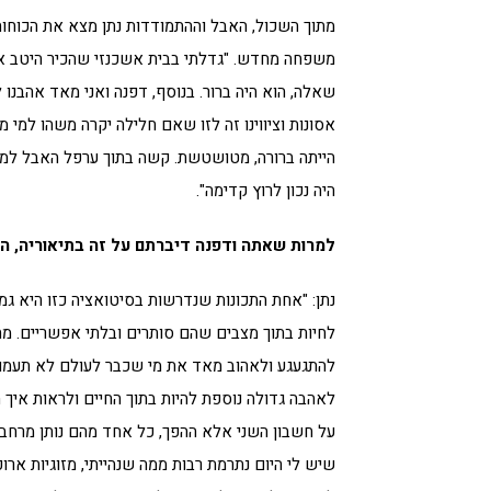
מתוך השכול, האבל וההתמודדות נתן מצא את הכוח
משפחה מחדש. "גדלתי בבית אשכנזי שהכיר היטב את
שאלה, הוא היה ברור. בנוסף, דפנה ואני מאד אהבנו ל
אסונות וציווינו זה לזו שאם חלילה יקרה משהו למי 
הייתה ברורה, מטושטשת. קשה בתוך ערפל האבל למצ
היה נכון לרוץ קדימה".
למרות שאתה ודפנה דיברתם על זה בתיאוריה, ה
נתן: "אחת התכונות שנדרשות בסיטואציה כזו היא גמ
לחיות בתוך מצבים שהם סותרים ובלתי אפשריים. מ
להתגעגע ולאהוב מאד את מי שכבר לעולם לא תעמוד
לאהבה גדולה נוספת להיות בתוך החיים ולראות איך
על חשבון השני אלא ההפך, כל אחד מהם נותן מרחב לש
שיש לי היום נתרמת רבות ממה שנהייתי, מזוגיות ארוכ