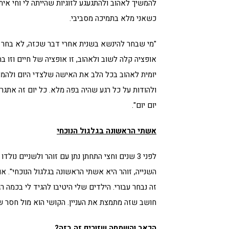
להמשיך לאהוב ולהתגעגע לזוגיות שהייתה לי וחי אית
כשאני מלא בתמיכה מסביבי.
"מי שבחר להינשא בשנית אחרי דבר שכזה, לא בחר ב
אופציה קלה לשוב ולאהוב, זו אופציה של חיים וזו ב
יומית לאהוב בכל הלב את האישה שלצדי היום ולהמ
ולהודות על כל רגע שהיה בפה מלא. כל יום זה אתגר
יום יום".
אשתי הראשונה בגלגול הנוכחי
לפני 3 שנים וחצי התחתן נתן עם זוהר ולשניים נ
השנייה, זוהר היא אשתי הראשונה בגלגול הנוכחי". או
זה נבחר עבורי. הילדים שלי היטיבו להגיד לי בכמה ר
חושב שזה מתמצת את העניין. הקושי הוא מול חסר ש
הכאב והשמחה שזורים זה בזה?