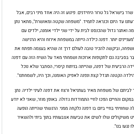
 בישראל גל טרור היחידנים. פיגוע זה היה אחד מיני רבים, אבל
עתנו עד היום וכנראה לתמיד. "משפחה שקטה ומאושרת", מתאר נתן
ימה ואתגר גדול שהכנסנו לבית על ידי שני ילדי אומנה, ילדים עם
עניינים יותר. דפנה כילדה הייתה במשפחת אירוח והיא הרגישה
משפחה, וביקשה להכיר טובה לעולם דרך זה שהיא בעצמה תפתח את
בר בסביבה גם לתקופות ארוכות ושמחתי מאד על השיח הזה עם דפנה
דה הרביעית של דפנה, שהייתה בניתוח קיסרי, הסתבר שלא נוכל
הילדה הקטנה תגדל קצת ונפנה לאפיק האומנה, וכך היה, לשמחתנו".
יס חדר לביתם של משפחת מאיר בעתניאל ורצח את דפנה לעיני ילדיה. נתן:
ום והחיים הפכו לחיי התמודדות גדולה. באופן מוזר, שאני לא יודע
ה שחוויתי בחיי ביום בו דפנה נלקחה ממני. הרגשתי שהייתה הופעה
יט משיקולים שלו לשים את טביעות אצבעותיו בתוך ביתי ולהשאיר
נגעו בנו".