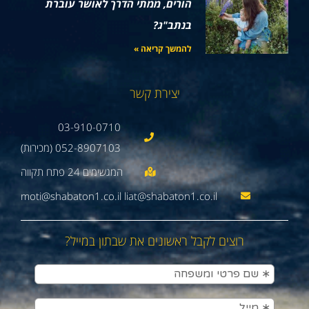
הורים, ממתי הדרך לאושר עוברת
בנתב"ג?
להמשך קריאה »
יצירת קשר
03-910-0710
052-8907103 (מכירות)
moti@shabaton1.co.il liat@shabaton1.co.il
רוצים לקבל ראשונים את שבתון במייל?