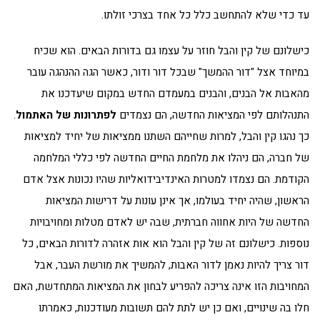
עד כדי שלא להתחשב כלל כל אחד בצרכי זולתו.
כישלונם של קין והבל חוזר על עצמו גם בדורות הבאים. הוא שכיח
במיוחד אצל "דור ההמשך" שבכל דור ודור, כאשר הגה ההנהגה עובר
מהאבות אל הבנים, והבנים במעמדם החדש במקום שיעדכנו את
התנהלותם לפי המציאות החדשה, הם נצמדים
לפתרונות של האתמול
.
כך נהגו קין והבל, למרות שחייהם השתנו ממציאות של יחיד למציאות
של חברה, הם ניהלו את מלחמת החיים החדשה לפי כללי המלחמה
הקודמת. הם נצמדו למטרות האינדיבידואליות שהיו נכונות אצל אדם
הראשון, שהיה יחיד בעולמו, אך אינן עונות על דרישות המציאות
החדשה של היות אחווה חברתית, שבה יש לאדם מטלות ומחויבויות
נוספות. כישלונם זה של קין והבל הוא אות אזהרה לדורות הבאים, כל
דור צריך להיות נאמן לדור האבות, להמשיך את מורשת העבר, אבל
המחויבות הזו אינה צריכה להפריע לבחון את המציאות המתחדשת, האם
חלו בה שינויים, ואם כן יש לתת להם תשובות מעודכנות, כאמרתו