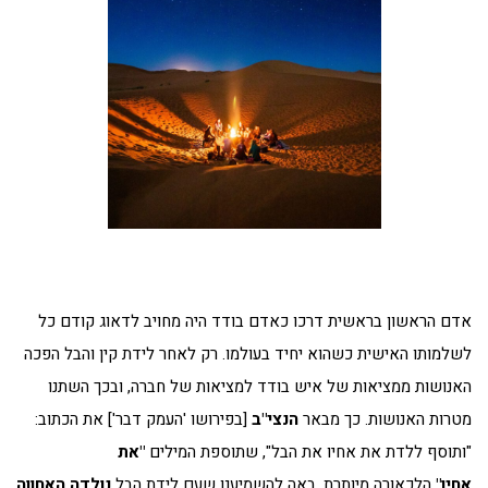
אדם הראשון בראשית דרכו כאדם בודד היה מחויב לדאוג קודם כל
לשלמותו האישית כשהוא יחיד בעולמו. רק לאחר לידת קין והבל הפכה
האנושות ממציאות של איש בודד למציאות של חברה, ובכך השתנו
מטרות האנושות. כך מבאר
הנצי"ב
[בפירושו 'העמק דבר'] את הכתוב:
"ותוסף ללדת את אחיו את הבל", שתוספת המילים
"את
אחיו"
הלכאורה מיותרת, באה להשמיענו שעם לידת הבל
נולדה האחווה