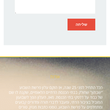
אודות
הכל התחיל לפני 25 שנה, אז הוקם עלון פרשת השבוע
"שבתון" שחולק בבתי הכנסת הדתיים הלאומיים, שקנה לו שם
של כבוד על דלפקי בתי הכנסת. מאז, העלון הפך לשבועון
המוביל בציבור הדתי, ומעבר לדברי תורה ומדורים קבועים
ומתחלפים על פרשת השבוע, נוספו כתבות מגזין, טורים