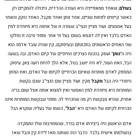
בעולם
, שאחד ממאפייניה היא העזרה ההדדית, היכולה להתקיים רק
כאשר קיימים לפחות שניים, אחד נותן ואחד מקבל, האחד נזקק והאחר
בעל אמצעים. ועוד מציין הנצי"ב שצורה זו של אחווה היא מיוחדת למין
האדם בלבד ואין לה דוגמא בשום בעל חי אחר. ומפני סיבה זו נחלקו
שני האחים הראשונים בתכונתם ובעיסוקם, קין שהיה עובד אדמה הוא
היה ה
"נותן"
ועסק בהכנת הצרכים החיוניים של קיום האדם, ובה בשעה
הבל, האח השני, לא היה יושב בטל, אלא הלך להיות רועה צאן, עיסוק
המספק לאדם מותרות שאינם הכרחיים לקיומו של האדם, ואת המזון
היסודי היה הבל
מקבל
מקין. ועוד מציין שם הנצי"ב שגם בקשת
המותרות היא מיוחדת למין האנושי ואין למצוא אותה אצל שום בריה
אחרת, שהיא מבקשת רק מה שהכרחי לה. ומפני שבקשת המותרות אינה
הכרחית לקיומו של האדם היא
"הבל"
, כשמו של בעליה שנקרא הבל.
אדם הראשון היה ביצירתו אדם בודד, שהמחויבות שלו התמקדה
בהשלמתו אישית בלבד. הדבר הזה נשתנה מאז לידת קין והבל שאז