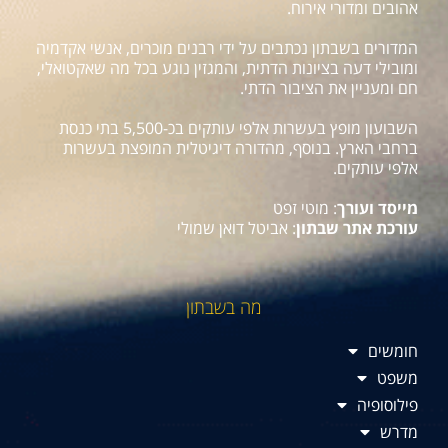
אהובים ומדורי אירוח.
המדורים בשבתון נכתבים על ידי רבנים מוכרים, אנשי אקדמיה
ומובילי דעה בציונות הדתית, והמגזין נוגע בכל מה שאקטואלי,
חם ומעניין את הציבור הדתי.
השבועון מופץ בעשרות אלפי עותקים בכ-5,500 בתי כנסת
ברחבי הארץ. בנוסף, מהדורה דיגיטלית המופצת בעשרות
אלפי עותקים.
מייסד ועורך
: מוטי זפט
עורכת אתר שבתון
: אביטל דואן שמולי
מה בשבתון
חומשים
משפט
פילוסופיה
מדרש