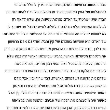
נוצרה האחווה הראשונה בעולם, שינוי שהיה צריך לחולל גם שינוי
בהתנהלותו של המין האנושי, שעבר מהתנהלות של פרט להתנהלות של
חברה, שינוי שהטיל על האדם מטלות נוספות, והן: שלא לדאוג רק
לשלמותו האישית אלא גם להטיב לזולת, לסייע לו בכל מה שנחוץ לו,
לא לעשות לזולתו מה ששנוא לו וכדומה. אי ההתייחסות לשינוי המטרות
של האדם היא שהייתה בעוכרם של קין והבל. ואולי גם אדם הראשון
תרם לכך, סביר להניח שאדם הראשון אחר שנענש וגורש מגן עדן הפיק
את הלקחים מכישלונו האישי, בהבינו שכישלונו האישי היה במה שלא
היה נאמן לעצמיותו, שבטל רצונו מפני רצון אחרים, וכנראה ניסה
להעביר את הלקח הזה גם לבניו, שעליהם לשים בראש סדר העדיפויות
שלהם את הדאגה לשלמותם האישית, דבר שהיה נכון אצל אדם
הראשון כשהיה בודד בעולמו. אבל תפיסת עולם זו היא הרת אסון
כאשר מיישמים אותה במציאות שיש בה חברה, ובזה נכשלו קין והבל
כאשר אימצו לעצמם את הלקח של אביהם ומימשו אותו במציאות
החיים החדשה שלהם, ואכן הם הגיעו באנוכיות שלהם למידה מופרזת