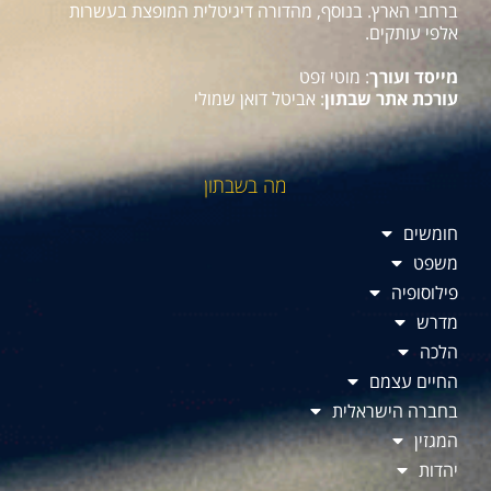
ברחבי הארץ. בנוסף, מהדורה דיגיטלית המופצת בעשרות
אלפי עותקים.
מייסד ועורך
: מוטי זפט
עורכת אתר שבתון
: אביטל דואן שמולי
מה בשבתון
חומשים
משפט
פילוסופיה
מדרש
הלכה
החיים עצמם
בחברה הישראלית
המגזין
יהדות