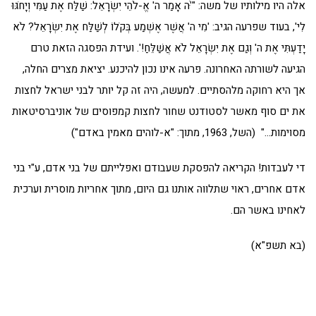
אלה היו מילותיו של משה: "'ֹּה אָמַר ה' אֱ-לֹהֵי יִשְׂרָאֵל: שַׁלַּח אֶת עַמִּי וְיָחֹגּוּ
לִי', בעוד שפרעה הגיב: 'מִי ה' אֲשֶׁר אֶשְׁמַע בְּקֹלוֹ לְשַׁלַּח אֶת יִשְׂרָאֵל? לֹא
יָדַעְתִּי אֶת ה' וְגַם אֶת יִשְׂרָאֵל לֹא אֲשַׁלֵּחַ!'. ועידת הפסגה הזאת טרם
הגיעה לשורתה האחרונה. פרעה אינו נכון להיכנע. יציאת מצרים החלה,
אך היא רחוקה מלהסתיים. למעשה, היה זה קל יותר לבני ישראל לחצות
את ים סוף מאשר לסטודנט שחור לחצות קמפוסים של אוניברסיטאות
מסוימות…" (השל, 1963, מתוך: "א-לוהים מאמין באדם")
די לעבדות! הקריאה להפסקת שעבודם ואפלייתם של בני אדם, ע"י בני
אדם אחרים, ראוי שתלווה אותנו גם היום, מתוך אחריות מוסרית וערכית
לאחינו באשר הם.
(בא תשפ"א)