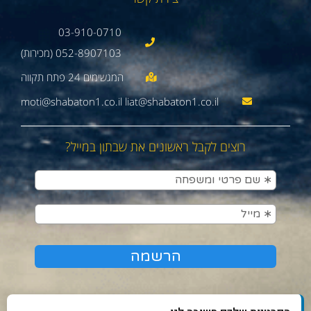
03-910-0710
052-8907103 (מכירות)
moti@shabaton1.co.il liat@shabaton1.co.il
רוצים לקבל ראשונים את שבתון במייל?