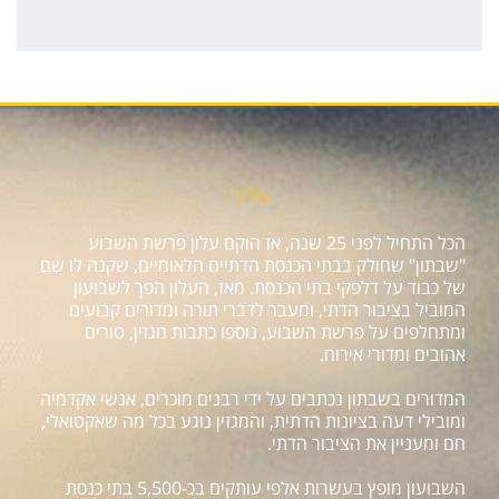
אודות
הכל התחיל לפני 25 שנה, אז הוקם עלון פרשת השבוע
"שבתון" שחולק בבתי הכנסת הדתיים הלאומיים, שקנה לו שם
של כבוד על דלפקי בתי הכנסת. מאז, העלון הפך לשבועון
המוביל בציבור הדתי, ומעבר לדברי תורה ומדורים קבועים
ומתחלפים על פרשת השבוע, נוספו כתבות מגזין, טורים
אהובים ומדורי אירוח.
המדורים בשבתון נכתבים על ידי רבנים מוכרים, אנשי אקדמיה
ומובילי דעה בציונות הדתית, והמגזין נוגע בכל מה שאקטואלי,
חם ומעניין את הציבור הדתי.
השבועון מופץ בעשרות אלפי עותקים בכ-5,500 בתי כנסת