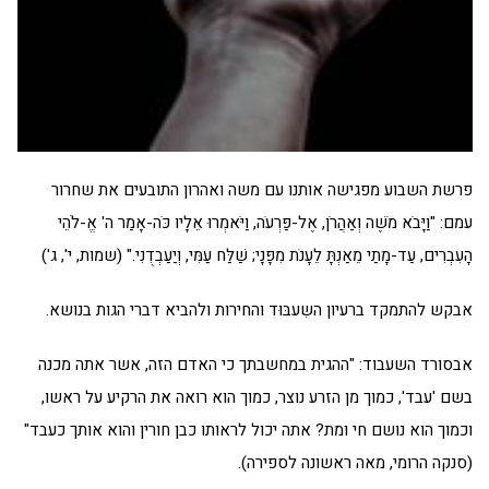
פרשת השבוע מפגישה אותנו עם משה ואהרון התובעים את שחרור
עמם: "וַיָּבֹא מֹשֶׁה וְאַהֲרֹן, אֶל-פַּרְעֹה, וַיֹּאמְרוּ אֵלָיו כֹּה-אָמַר ה' אֱ-לֹהֵי
הָעִבְרִים, עַד-מָתַי מֵאַנְתָּ לֵעָנֹת מִפָּנָי; שַׁלַּח עַמִּי, וְיַעַבְדֻנִי." (שמות, י', ג')
אבקש להתמקד ברעיון השִעבּוּד והחירות ולהביא דברי הגות בנושא.
אבסורד השעבוד: "ההגית במחשבתך כי האדם הזה, אשר אתה מכנה
בשם 'עבד', כמוך מן הזרע נוצר, כמוך הוא רואה את הרקיע על ראשו,
וכמוך הוא נושם חי ומת? אתה יכול לראותו כבן חורין והוא אותך כעבד"
(סנקה הרומי, מאה ראשונה לספירה).