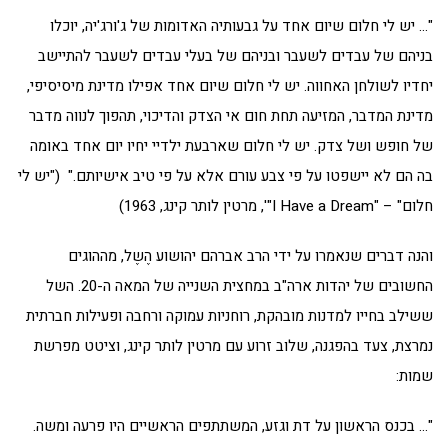
"… יש לי חלום שיום אחד על גבעותיה האדומות של ג'ורג'יה, יוכלו
בניהם של עבדים לשעבר ובניהם של בעלי עבדים לשעבר להתיישב
יחדיו לשולחן האחווה. יש לי חלום שיום אחד אפילו מדינת מיסיסיפי,
מדינת המדבר, המזיעה תחת חום אי הצדק והדיכוי, תהפוך לנווה מדבר
של חופש ושל צדק. יש לי חלום שארבעת ילדיי יחיו יום אחד באומה
בה הם לא יישפטו על פי צבע עורם אלא על פי טיב אישיותם." ("יש לי
חלום" – "I Have a Dream"', מרטין לותר קינג, 1963)
והנה דברים שנאמרו על ידי הרב אברהם יהושוע הֶשֶל, מההוגים
החשובים של יהדות ארה"ב במחצית השנייה של המאה ה-20. השל
ששילב בחייו למדנות מובהקת, רוחניות עמוקה ורחבה ופעילות חברתית
נמרצת, צעד בהפגנה, שלוב זרוע עם מרטין לותר קינג, וציטט מפרשת
שמות:
"… בכנס הראשון על דת וגזע, המשתתפים הראשיים היו פרעה ומשה.