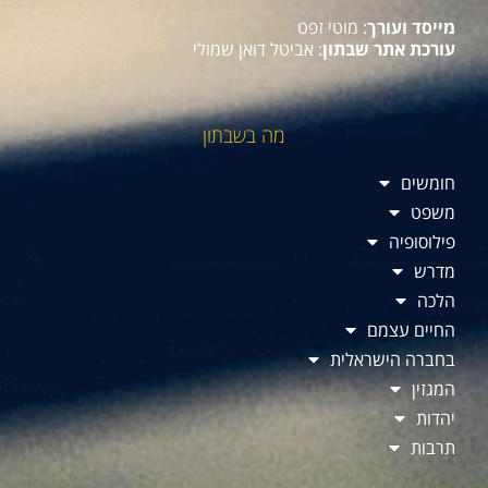
מייסד ועורך
: מוטי זפט
עורכת אתר שבתון
: אביטל דואן שמולי
מה בשבתון
חומשים
משפט
פילוסופיה
מדרש
הלכה
החיים עצמם
בחברה הישראלית
המגזין
יהדות
תרבות