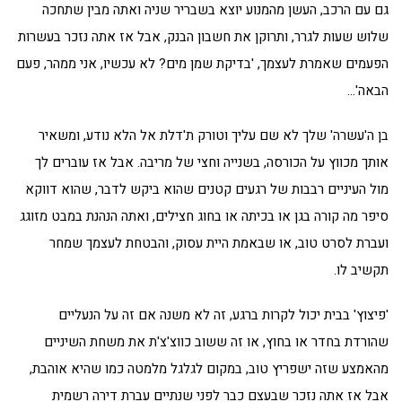
גם עם הרכב, העשן מהמנוע יוצא בשבריר שניה ואתה מבין שתחכה
שלוש שעות לגרר, ותרוקן את חשבון הבנק, אבל אז אתה נזכר בעשרות
הפעמים שאמרת לעצמך, 'בדיקת שמן מים? לא עכשיו, אני ממהר, פעם
הבאה'…
בן ה'עשרה' שלך לא שם עליך וטורק ת'דלת אל הלא נודע, ומשאיר
אותך מכווץ על הכורסה, בשנייה וחצי של מריבה. אבל אז עוברים לך
מול העיניים רבבות של רגעים קטנים שהוא ביקש לדבר, שהוא דווקא
סיפר מה קורה בגן או בכיתה או בחוג חצילים, ואתה הנהנת במבט מזוגג
ועברת לסרט טוב, או שבאמת היית עסוק, והבטחת לעצמך שמחר
תקשיב לו.
'פיצוץ' בבית יכול לקרות ברגע, זה לא משנה אם זה על הנעליים
שהורדת בחדר או בחוץ, או זה ששוב כווצ'צ'ת את משחת השיניים
מהאמצע שזה ישפריץ טוב, במקום לגלגל מלמטה כמו שהיא אוהבת,
אבל אז אתה נזכר שבעצם כבר לפני שנתיים עברת דירה רשמית