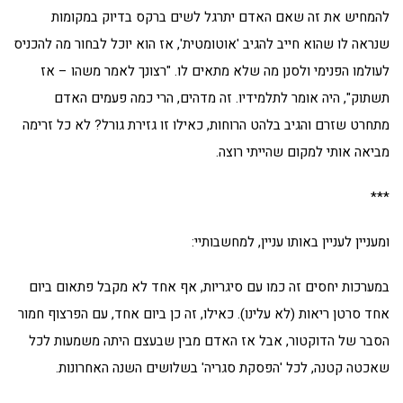
להמחיש את זה שאם האדם יתרגל לשים ברקס בדיוק במקומות
שנראה לו שהוא חייב להגיב 'אוטומטית', אז הוא יוכל לבחור מה להכניס
לעולמו הפנימי ולסנן מה שלא מתאים לו. "רצונך לאמר משהו – אז
תשתוק", היה אומר לתלמידיו. זה מדהים, הרי כמה פעמים האדם
מתחרט שזרם והגיב בלהט הרוחות, כאילו זו גזירת גורל? לא כל זרימה
מביאה אותי למקום שהייתי רוצה.
***
ומעניין לעניין באותו עניין, למחשבותיי:
במערכות יחסים זה כמו עם סיגריות, אף אחד לא מקבל פתאום ביום
אחד סרטן ריאות (לא עלינו). כאילו, זה כן ביום אחד, עם הפרצוף חמור
הסבר של הדוקטור, אבל אז האדם מבין שבעצם היתה משמעות לכל
שאכטה קטנה, לכל 'הפסקת סגריה' בשלושים השנה האחרונות.