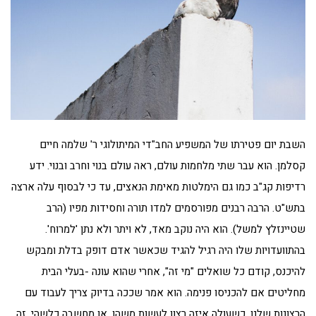
השבת יום פטירתו של המשפיע החב"די המיתולוגי ר' שלמה חיים
קסלמן. הוא עבר שתי מלחמות עולם, ראה עולם בנוי וחרב ובנוי. ידע
רדיפות קג"ב כמו גם הימלטות מאימת הנאצים, עד כי לבסוף עלה ארצה
בתש"ט. הרבה רבנים מפורסמים למדו תורה וחסידות מפיו (הרב
שטיינזלץ למשל). הוא היה נוקב מאד, לא ויתר ולא נתן 'למרוח'.
בהתוועדויות שלו היה רגיל להגיד שכאשר אדם דופק בדלת ומבקש
להיכנס, קודם כל שואלים "מי זה", אחרי שהוא עונה -בעלי הבית
מחליטים אם להכניסו פנימה. הוא אמר שככה בדיוק צריך לעבוד עם
הרצונות שלנו. כשעולה איזה רצון לעשות משהו, או מחשבה כלשהי, זה