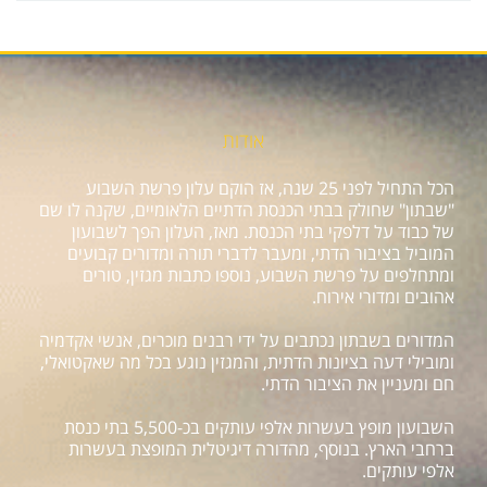
אודות
הכל התחיל לפני 25 שנה, אז הוקם עלון פרשת השבוע
"שבתון" שחולק בבתי הכנסת הדתיים הלאומיים, שקנה לו שם
של כבוד על דלפקי בתי הכנסת. מאז, העלון הפך לשבועון
המוביל בציבור הדתי, ומעבר לדברי תורה ומדורים קבועים
ומתחלפים על פרשת השבוע, נוספו כתבות מגזין, טורים
אהובים ומדורי אירוח.
המדורים בשבתון נכתבים על ידי רבנים מוכרים, אנשי אקדמיה
ומובילי דעה בציונות הדתית, והמגזין נוגע בכל מה שאקטואלי,
חם ומעניין את הציבור הדתי.
השבועון מופץ בעשרות אלפי עותקים בכ-5,500 בתי כנסת
ברחבי הארץ. בנוסף, מהדורה דיגיטלית המופצת בעשרות
אלפי עותקים.