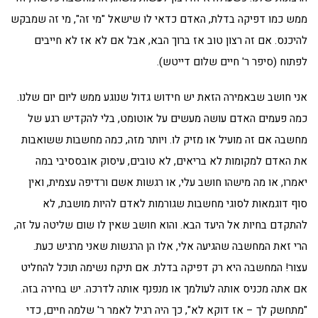
ממש כמו דפיקה בדלת, האדם כדאי לו שישאל "מי זה", מי זה שמבקש
להיכנס. אם זה רצון טוב אז ברוך הבא, אבל אם לא אז לא חייבים
לפתוח (סיפר ר' חיים שלום דייטש).
אני חושב שבאמירה הזאת יש חידוש גדול שנוגע ממש ליום יום שלנו.
כמה פעמים האדם עושה מעשים על אוטומט, בלי להקדיש רגע של
מחשבה אם זה מועיל או מזיק לו. ויותר מזה, כמה מחשבות ששואבות
את האדם למקומות לא בריאים, לא טובים, עיסוק אובססיבי במה
יאמרו, או מה מישהו חושב עלי, או רגשות אשם ורדיפה עצמית, ואין
סוף דוגמאות לסוגי מחשבות שגורמות לאדם להיות מושבת, לא
להתקדם בחיות אל היעד הבא. והוא חושב שאין לו שום שליטה על זה,
הרי זאת המחשבה שהגיעה אלי, אלו הן הרגשות שאני מרגיש כעת.
עצור! המחשבה היא רק דפיקה בדלת. אם תיקח נשימה תוכל להחליט
אם אתה מכניס אותה לעולמך או מנפנף אותה לדרכה. יש בחירה בזה.
"מתחשק לך – אז דוקא לא", כך היה רגיל לאמר ר' שלמה חיים, כדי